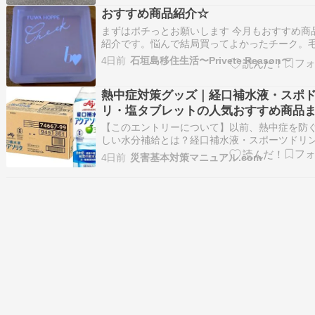
離れ、海外物販の件です。以前6月実績を記事に
おすすめ商品紹介☆
ました（ココ）が、7月はどーだったんで…
まずはポチっとお願いします 今月もおすすめ商
紹介です。悩んで結局買ってよかったチーク。
ぼかしてくれて、このカラーはほぼ色つかない
4日前
石垣島移住生活〜Privete Reason〜
いい色味で年齢問わず使いやすいチークです。[bid
公式] ビーアイドル ふわほっぺチーク ／ ほっぺ
熱中症対策グッズ｜経口補水液・スポ
ブラシ (別売) チーク 頬紅…
リ・塩タブレットの人気おすすめ商品
め
【このエントリーについて】以前、熱中症を防
しい水分補給とは？経口補水液・スポーツドリ
ク・塩タブレットの使い分け方という記事を書
4日前
災害基本対策マニュアル.com
したが、今回はその実践編として、経口補水液
口補水ゼリー・スポーツドリンク・スポーツド
ク粉末・塩タブレットの各ジャンルで、実際に
選ばれ…