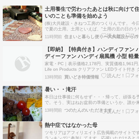
土用養生で労わったあとは秋に向けて
いのことも準備を始めよう
(株)大共建設・きねつ工房のつくりんです。 今
で夏の土用。土用といえば、"土用の丑の日のう
ぎ"をイメージする人も多いですね。土用の丑の
11時間前
は、夏の土用期間のこと。今回の丑の日は7/26
たけど、みなさんウナギ食べましたか？ 土用の
【即納】【特典付き】ハンディファン 
は、春夏秋冬の季節の変わり目を表す期間…
ディーファン ハンディ扇風機 小型 軽量
USB充電式 ハンディ 携帯扇風機 扇風機
家電・PC｜表示価格2,178円、実質価格1,961円
持ち扇風機 小型扇風機 熱中症対策 ミニ
Life on Products クリアファン LEDライト付き
ア素材と7色のLEDで 涼を演出するハンディ扇
わいい 光る おしゃれ 小さい 首かけ 首
13時間前
買いどき特価情報
『 Life on Products クリアファン LEDライト付
LCAF003［ Life on Products クリア
は... レビュー4.38・送料…
暑い・・滝汗
LEDライト付き ］
本日は仕事後に何もせず・・・帰って、頑張る
で。そう、実はねお盆前の準備というか、誰か
もいいように掃除。確実にお寺さんがきはるの
13時間前
つのたんのいただきます
で・・（なぜ関西弁？）毎年 拝みに来られます
日付は決まっていて何十年も前？から、それが
熱中症ではなかった母
になってしまい、当たり前に休みの日になりま
た。ちな…
ツモリアはアフィリエイト広告掲載のサイトで
ランキングに参加してます。応援いただけると