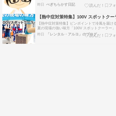
イカを一口食べると、みずみずしさが体に染み
昨日
べぎちらかす日記
るようで、少しだけ暑さが和らいだ気がします。
イカは水分がたっぷり含まれているので、少し
【熱中症対策特集】100V スポットクー
中症対策にもなっているのかなと思いながら、
【熱中症対策特集】ピンポイントで冷風を届け
夏の現場の強い味方「100V スポットクーラー
紹介します この「冷風ダクト」は自分の好きな
昨日
「レンタル・アルヨ」のブログ
に曲げたり回転させたりできるので、冷やした
所にピンポイントで風を当てられます（寸法：
400 × 奥行 430 × 高さ 82…