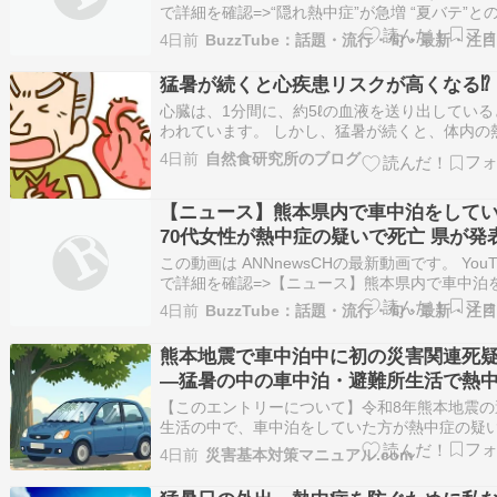
で詳細を確認=>“隠れ熱中症”が急増 “夏バテ”と
とは？サインは「発熱と筋肉の痛み」(2026年8
4日前
日)
猛暑が続くと心疾患リスクが高くなる⁉
心臓は、1分間に、約5ℓの血液を送り出している
われています。 しかし、猛暑が続くと、体内の
逃がす目的で、そして体温を下げるため、皮膚
4日前
自然食研究所のブログ
血流を増やそうと、心臓は、より多くの血液を
出します。 気温の上昇時に感じるだるさや発汗
【ニュース】熊本県内で車中泊をして
って、心臓にも負担がかかっているというこ…
70代女性が熱中症の疑いで死亡 県が発
#shorts
この動画は ANNnewsCHの最新動画です。 YouT
で詳細を確認=>【ニュース】熊本県内で車中泊
ていた70代女性が熱中症の疑いで死亡 県が発表
4日前
#shorts
熊本地震で車中泊中に初の災害関連死
―猛暑の中の車中泊・避難所生活で熱
を防ぐには
【このエントリーについて】令和8年熊本地震の
生活の中で、車中泊をしていた方が熱中症の疑
亡くなり、初の災害関連死の疑いとして報告さ
4日前
災害基本対策マニュアル.com
した。このエントリーでは、この報告の内容を
したうえで、猛暑の中での車中泊・避難所生活