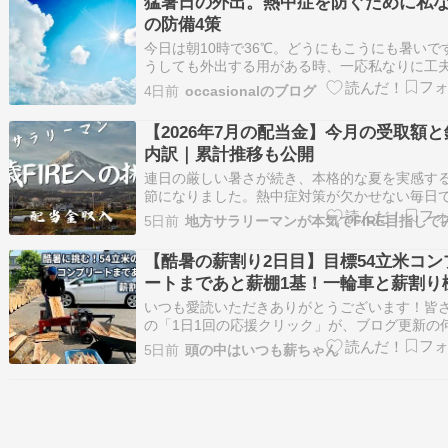
猛暑日の外出。熱中症を防ぐために私
中症を防ぐために気をつけたいポイントをまと
の防備4策
す…
今日は朝10時で36℃。どうにもこうにも暑いです
うしても外出する用がある時、一応私なりに工
ていることがいくつかあります。 日傘を忘れない
4日前
occasionalのブログ
は苦手で雨傘でさえ何本置き忘れてきたことか。
してや日傘はついどこかに置いて忘れやすいん
【2026年7月の配当金】今月の受取額と
が がんばってさすようにしてます。 締…
内訳｜累計推移も公開
連日の厳しい暑さが続き、本格的な夏を実感す
節になりました。熱中症対策が欠かせない毎日
が、体調に気を付けながら過ごしたいところで
5日前
地方サラリーマンが本気でFIRE目指して
ね。 さて、7月の相場は、米国企業の好決算やA
銘柄への期待が引き続き市場を支える一方、日
【酷暑の薪割り2日目】目標54立米コン
業の好調な業績や株主還元への期待も相場を下
ートまであと薪棚1基！一輪車と薪割り
挑む限界作業
いつも愛読いただきありがとうございます！皆
の「1日1回の応援クリック」が、ブログ更新の
りの原動力になっています。「今日も読みに来
5日前
頭の中はいつも薪ちゃん
よ！」のしるしに、ポチっと応援いただけると
いです。⇩⇩⇩⇩⇩ はじまり、はじまり ⇩⇩⇩⇩⇩ 目標5
米！薪棚コンプリートまであと1基…