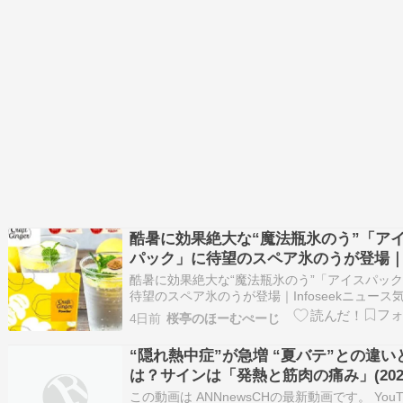
酷暑に効果絶大な“魔法瓶氷のう”「ア
パック」に待望のスペア氷のうが登場
Infoseekニュース
​​​酷暑に効果絶大な“魔法瓶氷のう”「アイスパッ
待望のスペア氷のうが登場｜Infoseekニュース
40度を超える“酷暑日”が全国各地で観測され、
4日前
桜亭のほーむぺーじ
上に外出時の熱中症対策の重要視されています
に屋...
“隠れ熱中症”が急増 “夏バテ”との違い
は？サインは「発熱と筋肉の痛み」(202
8月2日)
この動画は ANNnewsCHの最新動画です。 YouT