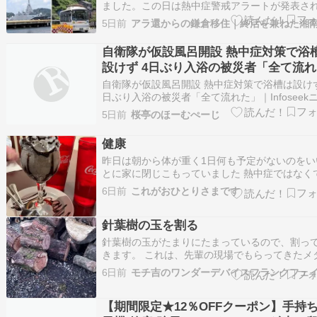
ました。この日は熱中症警戒アラートが発表さ
いましたが、「行こう」と思ったときに行動し
5日前
れば、あっという間に時間は過ぎてしまいます
回は実際に訪れて感じた・横須賀駅からのアク
自衛隊が仮設風呂開設 熱中症対策で浴
ス・フェリーの様子・ガイドツアーの内容・島
設けず 4日ぶり入浴の被災者「全て流れ
見どこ…
た」｜Infoseekニュース
​​自衛隊が仮設風呂開設 熱中症対策で浴槽は設けず
日ぶり入浴の被災者「全て流れた」｜Infoseek
ス熊本市南区の「火の君文化センター」に31日
5日前
桜亭のほーむぺーじ
上自衛隊による仮設風呂「火の国の湯」が開設
た。断...
健康
昨日は朝から体が重く1日何も予定がないのをい
とに家に閉じこもっていました 熱中症ではなく
房による疲れなんです・・・ 職場が・・・どこ
6日前
これがおひとりさまです
そうでしょうけれど冷房の設定温度が24度で体
まで冷えてしまって家に帰っても、ずっと冷え
針葉樹の玉を割る
ま。 こんな気温の中、お風呂に浸かると温…
針葉樹の玉がたまりにたまっているので、割っ
きます。 これは、先輩の現場でもらってきたメ
コイアですね。一部、知らない広葉樹が混じっ
6日前
す。（害のあるものではない） 夕方からのスタ
にしないと、熱中症になります。 ... The post 
【期間限定★12％OFFクーポン】手持
の玉を割る first ap…