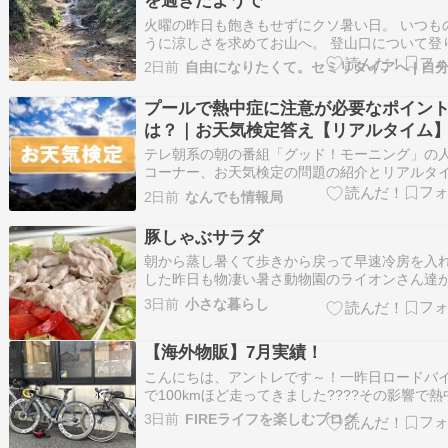
を過ぎたようで
火曜の昨日も飽きもせずにクソ暑い日。 いつも
うに涼しさを求めてお山へ。 登山口について登
めたら、体がなんか夏バテしてる感じで体が重
2日前
感じ。そーいやー私がよく行く山の一つで、50
性が熱中症でヘリで救助されたヤ […]
プールで熱中症に注意が必要なポイン
は？｜お天気検定答え【リアルタイム
テレ朝系の朝の番組「グッド！モーニング」の
コーナー、お天気検定の問題の紹介とリアルタ
での解答予想をしています。 グッドモーニング
2日前
なんでも情報局
のお天気検定の問題は？ お天気情報や本日の中
にまつわる内容からクイズが出題されるグッド
豚しゃぶサラダ
ニングの名物クイズの1つお天気検定、ここでは
朝から蒸し暑くて歩きから戻って早速冷房を入
した昨日も物凄い暑さ動物園のライオンさん達
中症で亡くなったと聞いて可哀そうになりまし
3日前
小さな暮らし
育員の方々も懸命にお世話をされているのでし
が想像を超えたこの暑さに思いもかけない色々
【海外物販】7月実績！
が起こるのだなとあらためてこの暑さの異常さ
感し…
こんにちは、アントレです～！一昨日ロードバ
で100kmほど走ってきました????その影響で熱
でしょうか、数日間グロッキー状態。ブログ更
3日前
FIREライフを楽しむブログ
滞しておりました。さて、不動産投資からいっ