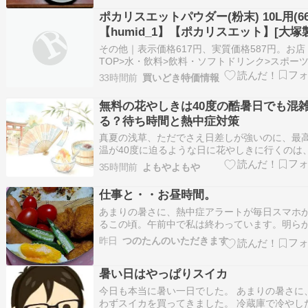
はんを食べ終わって、午前７時45分頃に、お袋
ポカリスエットパウダー(粉末) 10L用(66
連絡がありました。 母屋のお袋の部屋に行くと
【humid_1】【ポカリスエット】[大塚
粉末 ポカリ 熱中症対策 体調管理 水分補
その他｜表示価格617円、実質価格587円。お店
TOP>水・飲料>飲料・ソフトドリンク>スポー
ンク>スポーツドリンク(粉末タイプ)>ポカリス
33時間前
買いどき特価情報
パウダー(粉末) 10L用 (660g)【ポカリスエット
ダー(粉末)... レビュー4.54・レビュー92件・ポ
無料の花やしきは40度の酷暑日でも混
ト5倍・…
る？待ち時間と熱中症対策
真夏の浅草、ただでさえ日差しが強いのに、最
温が40度に迫るような日に花やしきに行くのは
直ちょっと勇気がいりますよね。 お得な無料キ
35時間前
よもやよもや
ペーンがあると聞けば魅力的ですが、「行って
いけれど、酷暑の中で熱中症にならずに楽しめ
仕事と・・お昼時間。
かな」と不安になるのも当然です。 今回は、そ
あまりの暑さに、熱中症アラートが毎日スマホ
るこの頃。午前中で私は終わっています。明ら
一日フル活動できてた頃とは、まるで違う。家
昨日
つのたんのいただきます
ったらもう出たくない！だから無理やり買い物
て帰る・・モウヘトヘトなのに。午後はほとん
暑い日はやっぱりスイカ
れている。暑いので益々。若い時の元気さはど
らき…
今日も本当に暑い一日でした。 あまりの暑さに
わずスイカを買ってきました。 冷蔵庫で冷やし