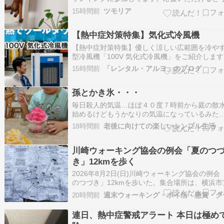
しいです(^-^)/母の熱中症騒ぎ、落着しました。
15時間前
ツモリア
在、母はすっかりとは言えませんがまずまず元
いつもの暮らしにもどっています。私は、体力
【熱中症対策特集】気化式冷風機
ってませんが少々気疲れしました。４日朝のこ
【熱中症対策特集】優しく涼しい広範囲を冷や
型冷風機「100V 気化式冷風機」をご紹介します
の気化式冷風機は排熱が出ません水が蒸発する
15時間前
「レンタル・アルヨ」のブログ
の「気化熱」を利用して冷たい風を送り出す仕
なので、体にも優しい自然な涼しさが広がりま
孫とかき氷・・・
（寸法：幅550×奥563×高1,367mm…
毎日殺人的気温…ほぼ４０度７時前から庭の散
始めるけどもうかなりの気温になっているみた
い・・・ということは４時くらいから行動を始
18時間前
老後に向けての楽しいシンプル生活
ば少しは快適かもと思うけどじっとしているの
いいのだけど何らかの作業をするのならも
川崎ウォーキング協会の例会「夏のつ
う????????だ。私の場合毎日夜８時前後に帰
ので自宅…
き」12kmを歩く
2026年8月2日(日)川崎ウォーキング協会の例会
のつづき」12kmを歩いた。集合場所は、横浜市
下鉄センター北駅北口1分のセンター北駅前広場
20時間前
日の熱中症警戒アラート発令のため、ロングは
され、ショートとミドルだけとなった。コース
連日、熱中症警戒アラート 本日は極め
センター北駅前広場 → 中大付属横…