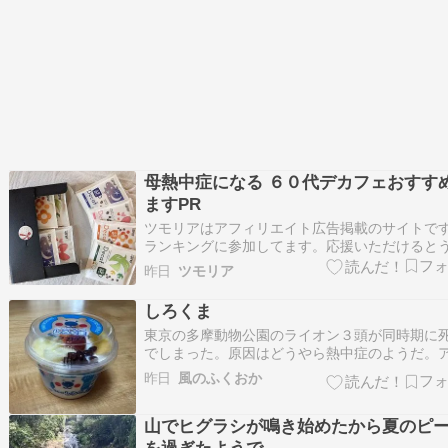
母熱中症になる ６０代デカフェおすす
ますPR
ツモリアはアフィリエイト広告掲載のサイトで
ランキングに参加してます。応援いただけると
しいです(^-^)/昨日、母が熱中症になり、バタバ
昨日
ツモリア
ております。弟が帰省しています。入院になっ
帰省する予定ですが心配とすぐに駆けつけられ
しろくま
苛立ちと、昨日から思考が澱んでおります。気
東京の多摩動物公園のライオン３頭が同時期に
でしまった。原因はどうやら熱中症のようだ。
リカのライオンは暑さに強いのではと思いがち
昨日
風のふくおか
が、サバンナは一年中暑いのでその中で暮らし
れば異常は発生しにくいのだが、日本のように
山でヒグラシが鳴き始めたから夏のピ
なったり暑くなったりと変化が大きい地域によ
はその…