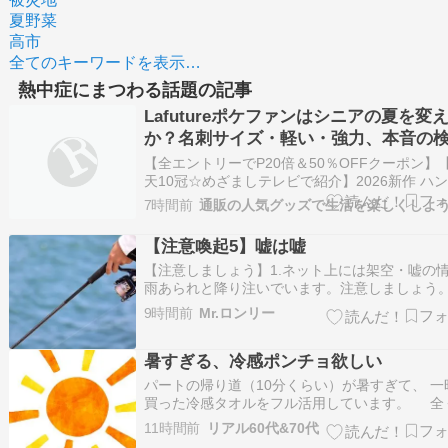
夏野菜
高市
全てのキーワードを表示…
熱中症にまつわる話題の記事
Lafutureポケファンはシニアの夏を変
か？名刺サイズ・軽い・強力、本音の
【全エントリーでP20倍＆50％OFFクーポン】
天10冠☆めざましテレビで紹介】2026新作 ハ
ファン ポケファン 超軽量57g ポケット扇風機 
7時間前
通販の人気グッズで生活を楽しくしよう
ハンディーファン 小型扇風機 携帯扇風機 ミニ
扇風機 コンパクト 暑さ対策 グッズ 熱中症対策
【注意喚起5】嘘は嘘
ズ Laf…
【注意しましょう】1.ネット上には架空・嘘の
雨あられと降り注いでいます。注意しましょう
分をガードしましょう。2. 広告収入の罠に騙さ
9時間前
Mr.ロンリー
いようにしてください。「かわいそうだから応
は禁物です。彼らは架空・嘘で、本当の貧窮者
暑すぎる、冷感ポンチョ欲しい
って、読者を振り回し、アクセスを集めて儲け
パートの帰り道（10分くらい）が暑すぎて、 一
買った冷感タオルをフル活用しています。 全
じ製品ではないですがこんなヤツ。 【最大2000
11時間前
リアル60代&70代
OFFクーポン！期間限定】【新色追加】楽天ラ