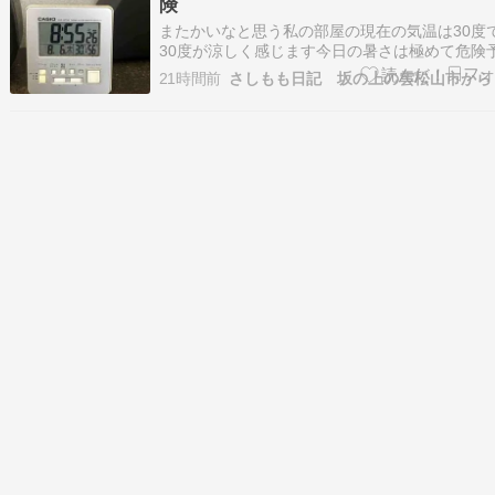
険
またかいなと思う私の部屋の現在の気温は30度
30度が涼しく感じます今日の暑さは極めて危険
は37度です☆ε=ε=ε=ε=ε=ε=ブーン
21時間前
さしもも日記 坂の上の雲松山市から