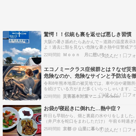
驚愕！！伝統も裏を返せば悪しき習慣
大阪の暑さ舐めたらあかんで～道路の温度表示3
よ！過去に類を見ない危険な暑さ熱中症警戒ア
ト発令！うちの会社優しいのでラインが届いた
22時間前
Ｍｏｏｎ 月に想いを・・
わ・・”なるべく早めに切り上げて下さい”真面目
人間なので即従ったわ^^;自宅へ向かう道も人っ
エコノミークラス症候群とは？なぜ災
人歩いてない甲子園周辺もシーンとしてると思
危険なのか、危険なサインと予防法を
解説
令和8年熊本地震の被災地では、車中泊や避難所
を続けている方がまだ多くいらっしゃいます。
までの記事では熱中症や感染症についてお伝え
22時間前
災害基本対策マニュアル.com
きましたが、もうひとつ、命に関わる危険とし
ず知っておいていただきたい病気があります。 
お袋が寝起きに倒れた…熱中症？
ノミークラス症候群(静脈血栓塞栓症)です。今
昨日も早朝から、畑と裏庭の水やりをしました
（井戸水を蛇口をまわしただけ） 午前６時過ぎ
ら、朝食を作りました。 具だくさんの味噌汁、
25時間前
京都 @ 山里に暮らす
ウリのぬか漬け、もち麦のご飯などなどです。 