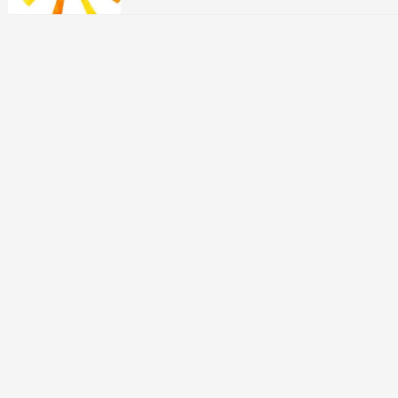
ング1位 クールタオル SEA BREEZE 冷感タオル 
カット子供 首…