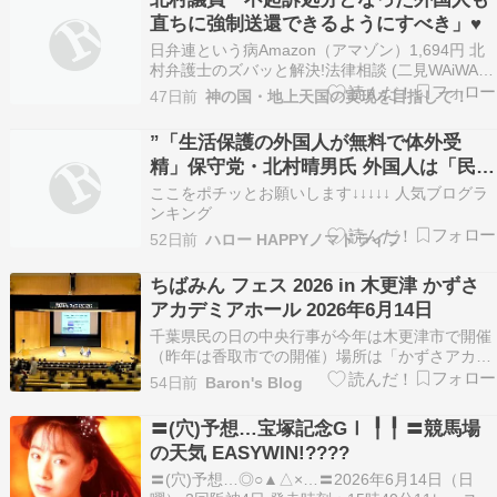
直ちに強制送還できるようにすべき」♥
日弁連という病Amazon（アマゾン）1,694円 北
村弁護士のズバッと解決!法律相談 (二見WAiWAi
文庫 241)Amazon（アマゾン）150円 明快! 北村
47日前
神の国・地上天国の実現を目指して！
弁護士のくらしの法律相談Amazon（アマゾン）
731円
”「生活保護の外国人が無料で体外受
精」保守党・北村晴男氏 外国人は「民間
保険に」参院委”
ここをポチッとお願いします↓↓↓↓↓ 人気ブログラ
ンキング
52日前
ハロー HAPPYノマドライフ
ちばみん フェス 2026 in 木更津 かずさ
アカデミアホール 2026年6月14日
千葉県民の日の中央行事が今年は木更津市で開催
（昨年は香取市での開催）場所は「かずさアカデ
ミアホール」少し行ったところにあるクルックフ
54日前
Baron's Blog
ィールズも無料開放になっていたそうです。アカ
デミアホールに入るのは久しぶりでした。熊谷知
〓(穴)予想…宝塚記念GⅠ ╿ ╿ 〓競馬場
事 北村フラムさん 為末大さんのトークセッショ
の天気 EASYWIN!????
ンを見学。その…
〓(穴)予想…◎○▲△×…〓2026年6月14日（日