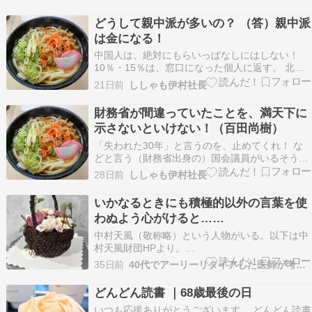
俗文化財)が出演しますが、会場が田原市では遠
過ぎます・・・。 さてここへ足を運んだ目的です
どうして親中派が多いの？ （答）親中派
が、常設展示室Ⅱで展示中の下半田北組の山車唐
は金になる！
子車です。…
中国人は、絶対にもらいっぱなしにはしない！
10％・15％は、窓口になった個人に返す。 北村
晴男が暴露する親中派の構図#北村晴男 #中国 #高
21日前
ししゃも伊村社長
市早苗 【引用】
https://www.youtube.com/live/pMYS6X7O7Ck?
財務省が間違っていたことを、満天下に
si=ojhtEZqlBK4gjecO…
示さないといけない！（百田尚樹）
「失われた30年」と言うのを、止めてくれ！ な
どと言う（財務省出身の）国会議員がいるそうで
す。 【北村晴男】「失われた30年と言うな!?」財
28日前
ししゃも伊村社長
務省出身議員の本音が衝撃的すぎた#日本保守党#
失われた30年#財務省#減税#拡散希望 #shorts北
いかなるときにも積極的以外の言葉を使
村晴男弁護士が財務省の失政を痛烈批判…
わぬよう心がけると……
中村天風（敬称略）という人物がいる。以下は中
村天風財団HPより。
https://www.tempukai.or.jp/know/footprint中村天
35日前
40代でアーリーリタイアした医師が考える幸せ論
風（なかむらてんぷう）明治9(1876)年生まれ。
日露戦争の軍事探偵として満蒙で活躍。帰国後、
どんどん読書 ｜68歳最後の日
当時不治の病であった肺結核を発病し…
いつも応援ありがとうございます。 どんどん読書