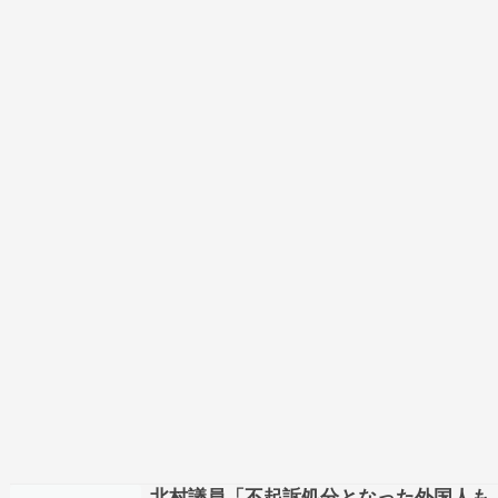
オリジナルのコンテンツを…
北村議員「不起訴処分となった外国人も