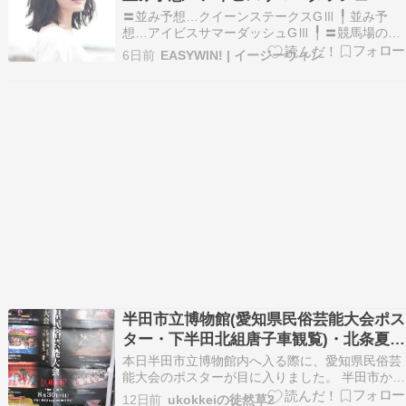
╿ 〓競馬場の天気 EASYWIN!????
〓並み予想…クイーンステークスGⅢ ╿ 並み予
想…アイビスサマーダッシュGⅢ ╿ 〓競馬場の天
気 EASYWIN!????〓並み予想…◎○▲△×…〓
6日前
EASYWIN! | イージーウィン
2026年8月2日（日曜） 1回札幌4日 発走時刻：15
時25分11レースウインファイヴ 3レース目 第74
回北海道新聞杯クイーン…
半田市立博物館(愛知県民俗芸能大会ポス
ター・下半田北組唐子車観覧)・北条夏祭
りポスター
本日半田市立博物館内へ入る際に、愛知県民俗芸
能大会のポスターが目に入りました。 半田市から
は成岩北村の大獅子・小獅子の舞(愛知県無形民
12日前
ukokkeiの徒然草2