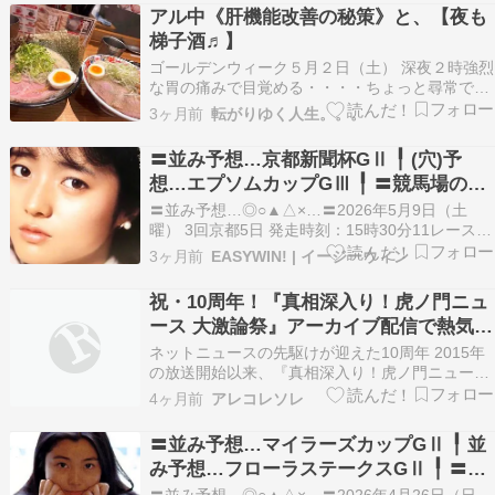
が運ばれてくる戦場のような救急部、体だけでな
アル中《肝機能改善の秘策》と、【夜も
く心の傷とも向き合う形成外科、そしてかけがえ
梯子酒♬】
のない“ある人”と…
ゴールデンウィーク５月２日（土） 深夜２時強烈
な胃の痛みで目覚める・・・・ちょっと尋常では
ない痛みで胃薬を飲んでも全く効果なし。とにか
3ヶ月前
転がりゆく人生。。。
く、胃のみぞおち部分が痛い・・・一睡もでき
ず。。。。ネットで検索すると・・・膵炎昨夜、
〓並み予想…京都新聞杯GⅡ ╿ (穴)予
ワイン２本をほぼ空き腹で飲む。。。。とにかく
想…エプソムカップGⅢ ╿ 〓競馬場の天
胃が痛い・・・＊…
気 EASYWIN!????
〓並み予想…◎○▲△×…〓2026年5月9日（土
曜） 3回京都5日 発走時刻：15時30分11レースウ
インファイヴ 4レース目 第74回京都新聞杯GⅡ3
3ヶ月前
EASYWIN! | イージーウィン
歳 オープン 馬齢 コース：2,200メートル（芝・
右 外） ╿◎,枠8桃 15 ベレシート(栗東)牡3
祝・10周年！『真相深入り！虎ノ門ニュ
57.0kg 北村 …
ース 大激論祭』アーカイブ配信で熱気を
追体験しませんか？
ネットニュースの先駆けが迎えた10周年 2015年
の放送開始以来、『真相深入り！虎ノ門ニュー
ス』は、まさにネットニュースの先駆けとして多
4ヶ月前
アレコレソレ
くの視聴者から支持を集めてきました。私もこの
番組をずっと追いかけてきた一人ですので、10周
〓並み予想…マイラーズカップGⅡ ╿ 並
年という節目を迎えたことに、深い感慨を覚えま
み予想…フローラステークスGⅡ ╿ 〓競
すね。こう…
馬場の天気 EASYWIN!????
〓並み予想…◎○▲△×…〓2026年4月26日（日