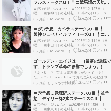
フルステークスGⅠ ╿ 〓競馬場の天気
EASYWIN!????
〓(穴)予想…◎○▲△×…〓2025年12月27日（土
曜） 5回阪神7日 発走時刻：15時25分11レースウ
インファイヴ 4レース目 第20回阪神カップGⅡ3
8ヶ月前
EASYWIN! | イージーウィン
歳以上 オープン 定量 コース：1,400メートル
（芝・右） ╿○,枠4青 7 フォーチュンタイム(栗東)
〓(穴)予想…カペラステークスGⅢ ╿ …
牡4 58.0…
阪神ジュベナイルフィリーズGⅠ ╿ 〓競
馬場の天気 EASYWIN!????
〓(穴)予想…◎○▲△×…〓2025年12月14日（日
曜） 5回中山4日 発走時刻：15時15分11レースウ
インファイヴ 3レース目 第18回カペラステークス
8ヶ月前
EASYWIN! | イージーウィン
GⅢ3歳以上 オープン 別定 コース：1,200メート
ル（ダート・右） ╿○,枠2黒 4 テーオーエルビス
ゴールデン・エイジは・・(暴露の連続で
(栗東)牡3 …
す、トランプ革命の影響でしょう。)
「あさ8」で、有本香事務総長が語っていまし
た。 - YouTubeYouTube でお気に入りの動画や音
楽を楽しみ、オリジナルのコンテンツをアップロ
8ヶ月前
ししゃも伊村社長
ードして友だちや家族、世界中の人たちと共有し
ましょう。www.youtube.com ・ ホンコンさんの
〓穴予想…武蔵野ステークスGⅢ ╿ 並予
コメントです。 - You…
想…デイリー杯2歳ステークスGⅡ ╿ 〓
競馬場の天気 EASYWIN!????
〓穴予想…◎○▲△×…〓2025年11月15日（土
曜） 5回東京3日 発走時刻：15時35分11レースウ