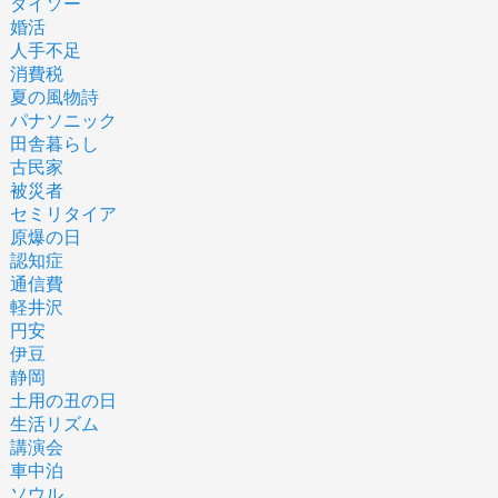
ダイソー
婚活
人手不足
消費税
夏の風物詩
パナソニック
田舎暮らし
古民家
被災者
セミリタイア
原爆の日
認知症
通信費
軽井沢
円安
伊豆
静岡
土用の丑の日
生活リズム
講演会
車中泊
ソウル