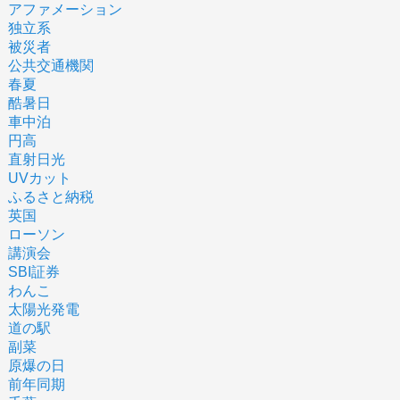
アファメーション
独立系
被災者
公共交通機関
春夏
酷暑日
車中泊
円高
直射日光
UVカット
ふるさと納税
英国
ローソン
講演会
SBI証券
わんこ
太陽光発電
道の駅
副菜
原爆の日
前年同期