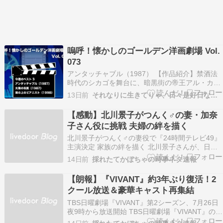
嗚呼！懐かしのゴールデン洋画劇場 Vol.
073
アンタッチャブル（1987） 【作品紹介】禁酒法
時代のシカゴを舞台に、暗黒街の帝王アル・カポ
ネと、エリオット・ネス率いる特別捜査チームと
13日前
それなりに生きてりゃ、日々是好日なり！
の壮絶な戦いを描いた傑作アクション。正義感あ
ふれるネスをケビン・コスナー、貫禄たっぷりの
【感動】北川景子がつんく♂の妻・加奈
カポネをロバート・デ・ニーロが熱演。ネスを支
子さん役に挑戦 夫婦の絆を描く
えるベテラ…
北川景子がつんく♂の妻役で『24時間テレビ49』
主演決定 家族の絆を描く 北川景子さんが、日本
テレビ系『24時間テレビ49』のスペシャルドラマ
14日前
採れたてかぼちゃの時事ネタ速報
で主演を務めることが発表されました。演じるの
は、喉頭がんによって声を失った音楽プロデュー
【朗報】『VIVANT』約3年ぶり復活！2
サー・つんく♂さんを支えてきた妻の加奈子さん
クール放送＆豪華キャスト再集結
です…
TBS日曜劇場『VIVANT』第2シーズン、7月26日
夜9時から放送開始 TBS日曜劇場『VIVANT』の第
2シーズンが、2026年7月26日の日曜夜9時からス