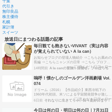
千葉
代引き
無印良品
株主優待
札幌
家計簿
スイーツ
放送日にまつわる話題の記事
毎日観ても飽きないVIVANT（実は内容
が覚えられていない A la can）
お知らせブログの登場人物紹介 ⇒こちらお薦めの
長編 ⇒こちらニャンズの日常 ⇒こちら プロフィ
ールがわからないかたからのアメンバー申請はお
14時間前
A la canの冒険!! 目指せ、プロぼっち
断りしております。さぁ今日の冒険が始まりま
す!!ドラマ・VIVANTの続編が始まりましたね。冒
嗚呼！懐かしのゴールデン洋画劇場 Vol.
頭でVIVANTというタイトルにかぶさるア〜ア…
074
ドリーム（2016） 【作品紹介】東西冷戦下の
1960年代初頭。米ソによる宇宙開発競争が激しさ
を増すなか、NASAではアメリカ初の有人宇宙飛
6日前
それなりに生きてりゃ、日々是好日なり！
行を目指す「マーキュリー計画」が進められてい
た。 その歴史的プロジェクトを陰で支えたのが、
今日は何の日・明日は何の日｜7月31日