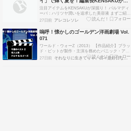
イ」で輝く夏を！編集長KENSAKUが注
目する美のアイテムたち
注目アイテムをKENSAKUが深掘り！ パルマディ
ーバ：ハリツヤ潤いを追求した美容液 まずご紹介
するのは、作家の浅野裕子さんがプロデュースす
27日前
アレコレソレ
る「パルマディーバ」の美容液です。先端美容成
分が配合されており、お肌にハリ、ツヤ、潤いを
嗚呼！懐かしのゴールデン洋画劇場 Vol.
与えてくれると聞くと、私も試してみたくなりま
071
すね。今…
ワールド・ウォーZ（2013） 【作品紹介】ブラッ
ド・ピットが製作・主演を務めたパニック・アク
ション大作。 謎のウイルスによって凶暴化した
27日前
それなりに生きてりゃ、日々是好日なり！
人々が世界各地で急増し、人類は滅亡の危機に直
面する。元国連調査員のジェリーは、妻や子ども
たちと車で移動中、突然発生した大混乱に巻き込
まれ、感…