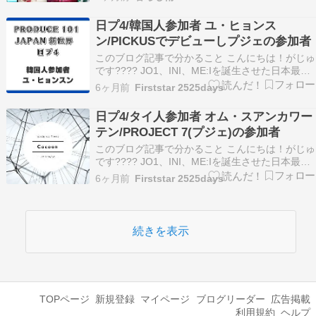
合間のただの番外編でしょ？」と思ったら大間違
い。これはワンピースの楽しみ方をガラリと変え
日プ4/韓国人参加者 ユ・ヒョンス
る、ファン必見のプロジェクトなんです。 こ…
ン/PICKUSでデビューしプジェの参加者
このブログ記事で分かること こんにちは！がじゅ
です???? JO1、INI、ME:Iを誕生させた日本最大
級のサバイバルオーディション番組「PRODUCE
6ヶ月前
Firststar 2525days
101 JAPAN/プロデュース 101 」の第4弾！！
「PRODUCE 101 JAPAN 新世界」日プ4を詳しく
日プ4/タイ人参加者 オム・スアンカワー
解説！ …
テン/PROJECT 7(プジェ)の参加者
このブログ記事で分かること こんにちは！がじゅ
です???? JO1、INI、ME:Iを誕生させた日本最大
級のサバイバルオーディション番組「PRODUCE
6ヶ月前
Firststar 2525days
101 JAPAN/プロデュース 101 」の第4弾！！
「PRODUCE 101 JAPAN 新世界」日プ4を詳しく
解説！ …
続きを表示
TOPページ
新規登録
マイページ
ブログリーダー
広告掲載
利用規約
ヘルプ