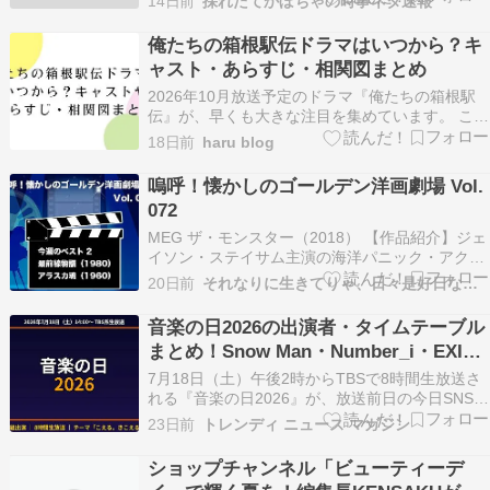
14日前
採れたてかぼちゃの時事ネタ速報
タートします。豪華キャストや予測できない物語
で話題を集めた前作から約3年、新たな冒険がつ
俺たちの箱根駅伝ドラマはいつから？キ
いに幕を開けます。 この記事で…
ャスト・あらすじ・相関図まとめ
2026年10月放送予定のドラマ『俺たちの箱根駅
伝』が、早くも大きな注目を集めています。 この
記事では、ドラマの最新情報やキャスト、あらす
18日前
haru blog
じ、相関図、原作・文庫本情報まで、わかりやす
くまとめてご紹介します。 1. 俺たちの箱根駅伝
嗚呼！懐かしのゴールデン洋画劇場 Vol.
ドラマはいつから放送？ #俺たちの箱根駅伝 10
072
月…
MEG ザ・モンスター（2018） 【作品紹介】ジェ
イソン・ステイサム主演の海洋パニック・アクシ
ョン。中国・上海沖の海洋研究所が未知の深海領
20日前
それなりに生きてりゃ、日々是好日なり！
域を発見し、探査チームが調査に乗り出す。とこ
ろが、潜水艇は正体不明の巨大生物に襲われ、深
音楽の日2026の出演者・タイムテーブル
海で立ち往生してしまう。 救助のために呼ばれた
まとめ！Snow Man・Number_i・EXILE
のは…
の見どころを徹底解説
7月18日（土）午後2時からTBSで8時間生放送さ
れる『音楽の日2026』が、放送前日の今日SNSで
一気に検索急増中です。今年のテーマは「こえ
23日前
トレンディ ニュース マガジン
る。きこえる。」。Snow Man・Number_i・Mrs.
GREEN APPLEら豪華アーティスト全58組が集結
ショップチャンネル「ビューティーデ
するほか、EXILE…