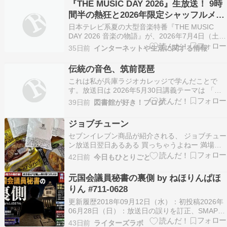
『THE MUSIC DAY 2026』生放送！ 9時
とって、ことばも文字も大切な意志の伝達手段
間半の熱狂と2026年限定シャッフルメド
で…
レーの見どころ
日本テレビ系夏の大型音楽特番『THE MUSIC
DAY 2026 音楽の物語』が、2026年7月4日（土）
13時30分から22時54分まで、千葉・幕張メッセ
35日前
インターネットや生活に関する情報
から約9時間半の生放送で届けられました。総合
司会を櫻井翔が14年連続で務め、テーマ「音楽の
伝統の音色、筑前琵琶
物語」のもと、世代を超えた豪華ア…
これは私が兵庫ラジオカレッジで学んだことで
す。放送日は 2026年5月30日講義テーマは 「伝
統楽器・琵琶の多様性」 筑前琵琶 弾き語りの世
39日前
図書館が好き！ブログ
界講師は 筑前琵琶奏者 川村旭芳 先生記録のため
に投稿します。感想文は、以下のとおりまとめま
ジョブチューン
した。 「筑前琵琶、伝統の音色」和楽器の琵琶
セブンイレブン商品が紹介される、 ジョブチュー
と…
ン放送日翌日あるある 買っちゃうよねー 満場一
致合格の金のハンバーグ。 粗挽きの肉感を感じ
42日前
今日もひとりごと
る！ 以前より断然おいしくなったと思う。 白い
袋の中身は、 ほくじゃが牛肉コロッケ2個と、 な
元国会議員秘書の裏側 by ねほりんぱほ
なチキ2個。 どちらも満場一致合格。 実は私、
りん #711-0628
な…
更新履歴2018年09月12日（水）：初投稿2026年
06月28日（日）：放送日の誤りを訂正、SMAP解
散後の状況・政策担当秘書の給与制度などを最新
43日前
ライターズラボ