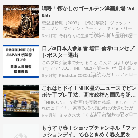
ー』で放送されたベック・ボガート＆アピス
嗚呼！懐かしのゴールデン洋画劇場 Vol.
（BBA）の回は、以下の通りです。 放送日: 1973
056
年…
恋愛適齢期（2003） 【作品解説】 ジャック・ニ
コルソン、ダイアン・キートン、キアヌ・リーヴ
ス共演のロマンチック・コメディー。若い女性と
6ヶ月前
それなりに生きてりゃ、日々是好日なり！
ばかり付き合ってきた63歳の独身貴族ハリー。恋
人マリンとの週末を過ごすため訪れた別荘で、彼
日プ4/日本人参加者 増田 倫希/コンセプ
はマリンの母で劇作家のエリカと出会う。価値観
トポスター選出
も世代…
このブログ記事で分かること こんにちは！がじゅ
です???? JO1、INI、ME:Iを誕生させた日本最大
級のサバイバルオーディション番組「PRODUCE
6ヶ月前
Firststar 2525days
101 JAPAN/プロデュース 101 」の第4弾！！
「PRODUCE 101 JAPAN 新世界」日プ4を詳しく
これはヒドイ！NHK昼のニュースでピン
解説！ …
ボケ手ブレ手法。高市政権と国民を貶め
るNHK
「NHK ONE」で動画↑を実際に確認しました... こ
れはヒドイ！。 高市政権の顔ぶれの映像だけが判
別つかない「顔なし」、そして画面が揺れる～明
6ヶ月前
ミックス犬「くるみ」の 雑学ブログ
らかに前後の映像と違います～常軌を逸していま
す。 素人でも、こんな撮影はしません。 ※明ら
もうすぐ春！ショップチャンネル「ファ
かに故意です。 普通の日本人なら違和感を感…
ッションデイ」で心ときめく春支度を始