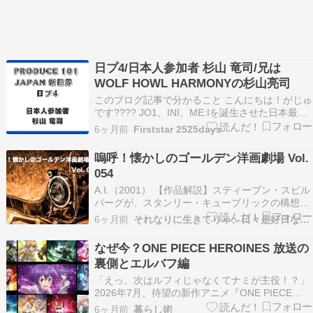
日プ4/日本人参加者 杉山 竜司/兄は
WOLF HOWL HARMONYの杉山亮司
このブログ記事で分かること こんにちは！がじゅ
です???? JO1、INI、ME:Iを誕生させた日本最大
級のサバイバルオーディション番組「PRODUCE
6ヶ月前
Firststar 2525days
101 JAPAN/プロデュース 101 」の第4弾！！
「PRODUCE 101 JAPAN 新世界」日プ4を詳しく
嗚呼！懐かしのゴールデン洋画劇場 Vol.
解説！ …
054
A.I.（2001） 【作品解説】スティーブン・スピル
バーグが、スタンリー・キューブリックの構想を
受け継いで完成させたSF大作。舞台は近未来。子
6ヶ月前
それなりに生きてりゃ、日々是好日なり！
どもを失いかけたスウィントン夫妻は、息子の代
わりとして人間そっくりの少年型ロボット・デビ
なぜ今？ONE PIECE HEROINES 放送の
ッドを迎え入れる。ところが、奇跡的に息子が回
裏側とエルバフ編
復…
「えっ、次はルフィじゃなくてナミが主役！？」
2026年7月、待望の新作アニメ『ONE PIECE
HEROINES』がいよいよ放送されます。「本編の
6ヶ月前
暮らし術