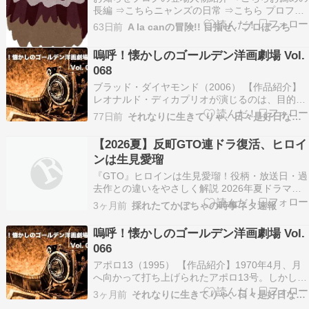
長編 ⇒こちらニャンズの日常 ⇒こちら プロフィ
ールがわからないかたからのアメンバー申請はお
63日前
A la canの冒険!! 目指せ、プロぼっち
断りしております。さぁ今日の冒険が始まりま
す!!A la can が若い時に働いていたとある会社。
嗚呼！懐かしのゴールデン洋画劇場 Vol.
上司は気のいいおっさんでした。外見は年相応…
068
ブラッド・ダイヤモンド（2006） 【作品紹介】
レオナルド・ディカプリオが演じるのは、目的の
ためなら多少の汚れ仕事もいとわないダイヤの密
77日前
それなりに生きてりゃ、日々是好日なり！
売人アーチャー。舞台は、内戦が続くアフリカの
シエラレオネ。家族を奪われた漁師ソロモンは、
【2026夏】反町GTO連ドラ復活、ヒロイ
強制的に働かされたダイヤ採掘場で、巨大なピン
ンは生見愛瑠
ク・ダイヤ…
『GTO』ヒロインは生見愛瑠！役柄・放送日・過
去作との違いをやさしく解説 2026年夏ドラマと
して、反町隆史さん主演の『GTO』が連続ドラマ
3ヶ月前
採れたてかぼちゃの時事ネタ速報
で帰ってきます。なかでも注目されているのが、
ヒロイン役を務める生見愛瑠さんです。 この記事
嗚呼！懐かしのゴールデン洋画劇場 Vol.
では、生見愛瑠さんが演じる柏原実央の役柄や、
066
199…
アポロ13（1995） 【作品紹介】1970年4月、月
へ向かって打ち上げられたアポロ13号。しかし飛
行中に爆発事故が発生し、宇宙船は酸素と電力の
3ヶ月前
それなりに生きてりゃ、日々是好日なり！
大半を失ってしまう。月面着陸どころか、地球へ