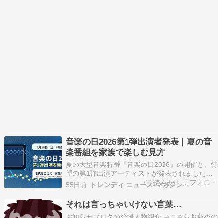
音楽の日2026第1弾出演者発表｜夏の音
楽番組を家族で楽しむ見方
夏の大型音楽特番『音楽の日2026』の開催と、待
望の第1弾出演アーティストが発表されました！
今年のテーマは「こえる。きこえる。」。次世代
55日前
トレンディ ニュース マガジン
を担うボーイズグループから実力派ボーカルグル
ープまで、ジャンルを越えて響く音楽の祭典が今
それは言っちゃいけない言葉…
年も幕を開けます。今回は、気になる放送日程か
お知らせブログの登場人物紹介 ⇒こちらお薦めの
ら出演者ラ…