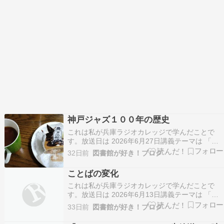
神戸ジャズ１００年の歴史
これは私が兵庫ラジオカレッジで学んだことで
す。放送日は 2026年6月27日講義テーマは 「ジ
ャズと神戸のハーモニー」 ボーカリストが語る１
32日前
図書館が好き！ブログ
００年の旅講師は ジャズボーカリスト、イベント
プロデューサー 高橋 リエ 先生神戸ジャズ１００
ことばの変化
年の歴史を学びました。文化の歴史を順序だて
これは私が兵庫ラジオカレッジで学んだことで
て…
す。放送日は 2026年6月13日講義テーマは 「二
十世紀に大きく姿を変えた方言」 兵庫県各地のこ
33日前
図書館が好き！ブログ
とば講師は 甲南大学名誉教授 都染 直也 先生提出
課題番組でしたので、記録用に投稿します。人に