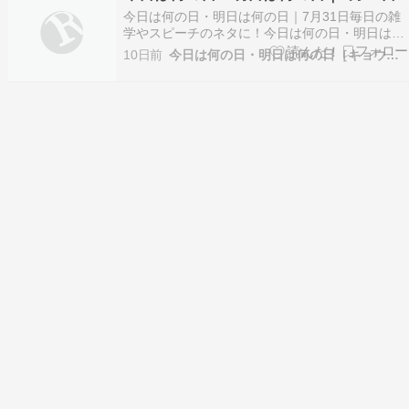
数学の才能を持つキャサリン、管理職を目指すド
今日は何の日・明日は何の日｜7月31日毎日の雑
ロシ…
学やスピーチのネタに！今日は何の日・明日は何
の日？7月31日は何の日？何の記念日？7月31日
10日前
今日は何の日・明日は何の日［キョウナニ］
の出来事？7月31日誕生日の有名人・芸能人は？
▼ブログランキング参加中です。ぽちっ！として
いただければ励みになります(・∀・)♪ 本ページ
は…