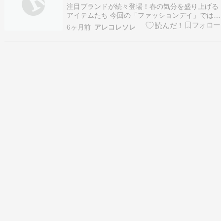
めよう
注目ブランドが続々登場！春の気分を盛り上げる
アイテムたち 今回の「ファッションデイ」では、
個性豊かなブランドが春の新作を披露します。ど
6ヶ月前
アレコレソレ
れも魅力的で、きっとあなたの「欲しい！」が見
つかるはずです。 イロプライム：トレンド感あふ
れるレイヤードスタイル 人気スタイリストの岩崎
聡美さんが…