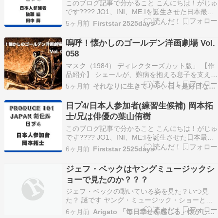
このブログ記事で分かること こんにちは！がじゅ
です???? JO1、INI、ME:Iを誕生させた日本最大
級のサバイバルオーディション番組「PRODUCE
5ヶ月前
Firststar 2525days
101 JAPAN/プロデュース 101 」の第4弾！！
「PRODUCE 101 JAPAN 新世界」日プ4を詳しく
嗚呼！懐かしのゴールデン洋画劇場 Vol.
解説！ …
058
マスク（1984） ディレクターズカット版」 【作
品紹介】 シェールが、難病を抱える息子を支え続
ける母親役を演じ、カンヌ国際映画祭で女優賞を
5ヶ月前
それなりに生きてりゃ、日々是好日なり！
受賞した感動のヒューマンドラマ。実在の人物を
モデルにした物語で、病に侵されながらも前向き
日プ4/日本人参加者(練習生候補) 岡本拓
に生きようとする少年ロッキーと、自由奔放なが
士/兄は俳優の葉山侑樹
ら深い…
このブログ記事で分かること こんにちは！がじゅ
です???? JO1、INI、ME:Iを誕生させた日本最大
級のサバイバルオーディション番組「PRODUCE
6ヶ月前
Firststar 2525days
101 JAPAN/プロデュース 101 」の第4弾！！
「PRODUCE 101 JAPAN 新世界」日プ4を詳しく
ジェフ・ベックはヤングミュージックシ
解説！ …
ョーで見たのか？？？
ジェフ・ベックの動いている姿を見た？いつ見
た？ 謎です ヤング・ミュージック・ショーとジ
ェフ・ベックについて検索すると AIの回答例がで
6ヶ月前
Arigato 「毎日幸せを感じる」懐かしい曲、思い出、終活
てきます NHKの『ヤング・ミュージック・ショ