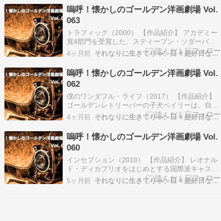
帰れるかどうかさえ分からない絶望的な状況。そ
嗚呼！懐かしのゴールデン洋画劇場 Vol.
れでも、3人の宇宙飛行士と地上管制スタッフは
063
決…
トラフィック（2000） 【作品紹介】 アカデミー
賞4部門を受賞した、スティーブン・ソダーバー
グ監督による社会派サスペンス。アメリカとメキ
4ヶ月前
それなりに生きてりゃ、日々是好日なり！
シコを結ぶ麻薬ルートを背景に、娘の薬物依存に
苦しむ判事、麻薬王の夫を逮捕されて動揺する妊
嗚呼！懐かしのゴールデン洋画劇場 Vol.
娠中の妻、そして密輸の現場を追う警官たち、そ
062
れぞれの…
僕のワンダフル・ライフ（2017） 【作品紹介】
ゴールデンレトリーバーの子犬ベイリーは、自分
を助けてくれた少年イーサンと深い絆で結ばれて
4ヶ月前
それなりに生きてりゃ、日々是好日なり！
いた。けれど、犬の命は人間よりも短く、やがて
別れの時がやってくる。 それでもベイリーは何度
嗚呼！懐かしのゴールデン洋画劇場 Vol.
も生まれ変わり、姿を変えながらも、大好きなイ
060
ーサン…
インセプション（2010） 【作品紹介】 レオナル
ド・ディカプリオをはじめとする国際派キャスト
が集結し、クリストファー・ノーランが放つ異色
5ヶ月前
それなりに生きてりゃ、日々是好日なり！
のSFアクション。舞台は“夢の中”。他人の潜在意
識に侵入し、アイデアを盗み出す犯罪のスペシャ
リスト、コブ。卓越した能力を持つ一方で、その
代償…