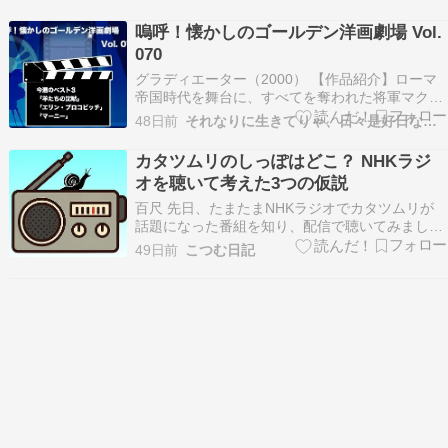
情報に更新、全面リライト 明るい未来を掲げて働
く政治家の姿は、市民の声を […]
嗚呼！懐かしのゴールデン洋画劇場 Vol.
070
グラディエーター（2000） 【作品紹介】ローマ
帝国時代を舞台に、すべてを奪われた将軍マクシ
ムスの復しゅうと誇りを描いた歴史スペクタク
48日前
それなりに生きてりゃ、日々是好日なり！
ル。 老皇帝マルクス・アウレリウスから信頼を寄
せられていたマクシムスは、皇帝の息子コモドゥ
カタツムリのしっぽはどこ？ NHKラジ
スの陰謀によって家族も地位も失ってしまう。や
オを聴いて考えた3つの仮説
がて剣闘士…
百尺 先日、たまたまNHKラジオでカタツムリが
話題になった番組を知り、配信で聴いてみまし
た。テーマは「しっぽ」。番組タイトルは「カタ
49日前
こつむ日記
ツムリのしっぽはどこ？＠千代田区」です。今回
は、この番組から得た知見をもとに、私なりに考
察した内容をご紹介します。 放送について 皇居
の近くで語ら…