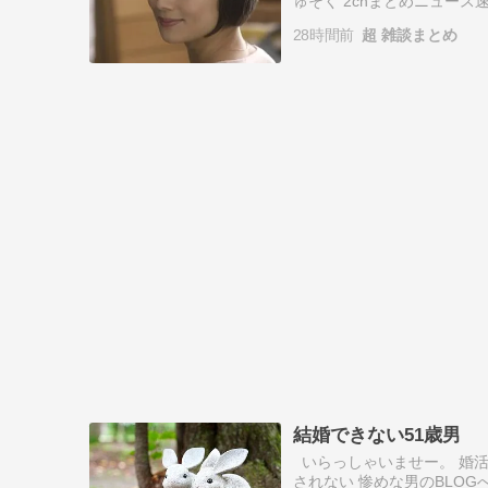
ゅそく 2chまとめニュー
市を打倒するぞー！」あじ
28時間前
超 雑談まとめ
いオジ…
結婚できない51歳男
いらっしゃいませー。 婚活
されない 惨めな男のBLO