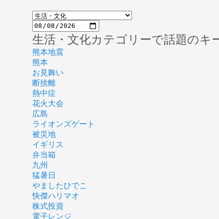
生活・文化カテゴリーで話題のキ
熊本地震
熊本
お見舞い
断捨離
熱中症
花火大会
広島
ライオンズゲート
被災地
イギリス
弁当箱
九州
猛暑日
やましたひでこ
快傑ハリマオ
株式投資
電子レンジ