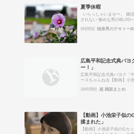
夏季休暇
いらっしゃいませー。 婚活
されない 惨めな男のBLO
仕事量が増加中で 過労死ま
5時間前
独身男のテキトーBLOG
広島平和記念式典パヨ
ー！」
広島平和記念式典パヨク「中
ースちゃんねる【動画】小
まれた」まにゅそく 2chま
28時間前
超 雑談まとめ
�…
【動画】小池栄子似の
揉まれた」
【動画】小池栄子似のGカッ