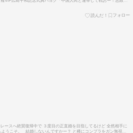
ス速報VIP広島平和記念式典パヨク「中国人民と連帯して戦おー！悪政高
あニュースちゃんねる【動画】小池栄子似のGカップ女子高生「知らな
レースへ絶賛復帰中で ３度目の正直婚を目指してるけど 全然相手に
Gへようこそ。 結婚しないんですかー？ と稀にコンプラをガン無視し