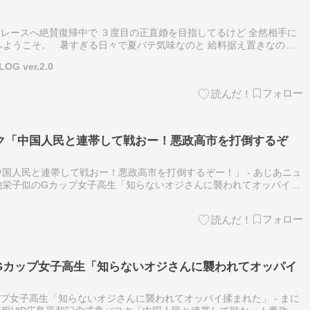
レースへ絶賛復帰中で ３度目の正直婚を目指してるけど 全然相手に
Gへようこそ。 暑すぎる日々で夏バテ気味なのと 給料据え置きなのに
っしぐらの独身男性バツ２です。 よろしこー。 婚活する…
 ver.2.0
ク「中国人民と連帯して戦おー！悪政高市を打倒するぞ
国人民と連帯して戦おー！悪政高市を打倒するぞー！」 - あじあニュ
池栄子似のGカップ女子高生「知らないオジさんに襲われてオッパイ揉
とめニュース速報VIP�ｻｿ荳雁昇縺ｮ繝代Ρ繝上Λ縺碁剞逡後〒繝悶Λ繝
Gカップ女子高生「知らないオジさんに襲われてオッパイ
プ女子高生「知らないオジさんに襲われてオッパイ揉まれた」 - まに