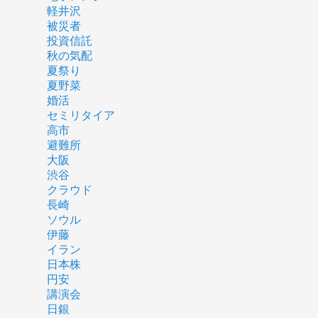
軽井沢
被災者
投資信託
秋の気配
夏祭り
夏野菜
婚活
セミリタイア
高市
避難所
大阪
渋谷
クラウド
長崎
ソウル
伊藤
イラン
日本株
円安
講演会
日銀