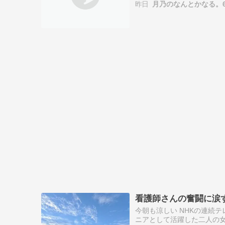
昨日
月乃のなんとかなる。
とりで抱え…
看護師さんの奮闘に涙
今朝も涼しい NHKの連続
ニアとして活躍した二人の女