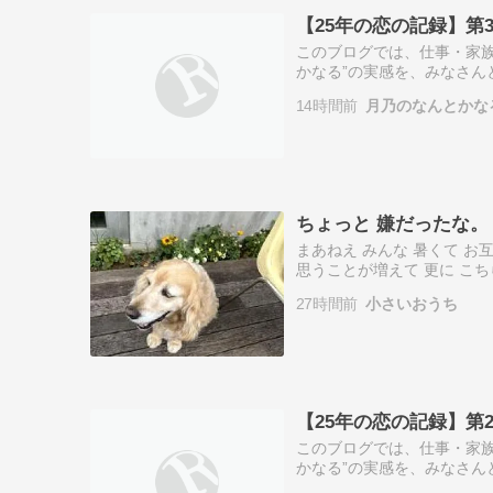
【25年の恋の記録】第
このブログでは、仕事・家
かなる”の実感を、みなさん
トとして、これまでたくさん
14時間前
月乃のなんとかな
とりで抱え…
ちょっと 嫌だったな。
まあねえ みんな 暑くて お
思うことが増えて 更に こ
こちらは話してるつもりなの
27時間前
小さいおうち
人…
【25年の恋の記録】第
このブログでは、仕事・家
かなる”の実感を、みなさん
トとして、これまでたくさん