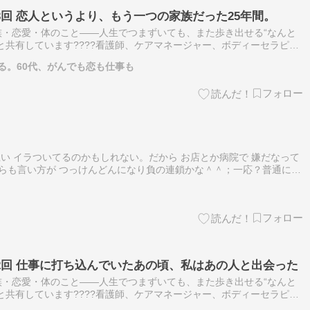
3回 恋人というより、もう一つの家族だった25年間。
族・恋愛・体のこと——人生でつまずいても、また歩き出せる“なんと
と共有しています????看護師、ケアマネージャー、ボディーセラピス
の方の心と体に寄り添ってきました。 その中で気づいたのは、「ひ
る。60代、がんでも恋も仕事も
互い イラついてるのかもしれない。だから お店とか病院で 嫌だなって
ちらも言い方が つっけんどんになり負の連鎖かな＾＾；一応？普通に
だけど みんな 疲れてるのね＾＾；これまだ お店とか病院が 日本
2回 仕事に打ち込んでいたあの頃、私はあの人と出会った
族・恋愛・体のこと——人生でつまずいても、また歩き出せる“なんと
と共有しています????看護師、ケアマネージャー、ボディーセラピス
の方の心と体に寄り添ってきました。 その中で気づいたのは、「ひ