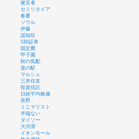
被災者
セミリタイア
春夏
ソウル
伊藤
認知症
SBI証券
固定費
甲子園
秋の気配
道の駅
マルシェ
三井住友
投資信託
日経平均株価
長野
ミニマリスト
半端ない
ダイソー
大渋滞
イオンモール