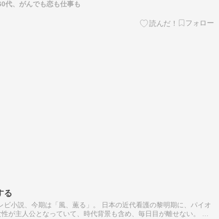
60代、がんでも恋も仕事も
する
テレビ小説、今期は「風、薫る」。 日本の近代看護の黎明期に、パイオ
性が主人公となっていて、時代背景も含め、毎日目が離せない。 た