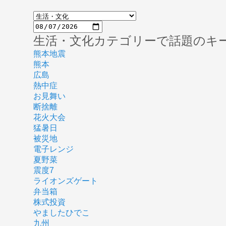
生活・文化カテゴリーで話題のキ
熊本地震
熊本
広島
熱中症
お見舞い
断捨離
花火大会
猛暑日
被災地
電子レンジ
夏野菜
震度7
ライオンズゲート
弁当箱
株式投資
やましたひでこ
九州