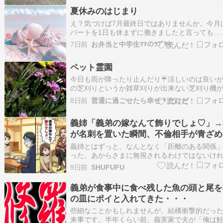
に行き、姪っ子S(5歳)の学校のお迎えからずっ
夏休みのはじまり
妹や姪っ子と一緒にいた。その時にMJの…
え？気づけば7月最終日ではありませんか。今月
パートを1日も休まずに働きましたと言っても…
程なので大したことではないのですが、私とし
7日前
お弁当と中学生ﾏﾏのﾂﾌﾞﾔｷ
珍しいなのでお給料の計算してみたら、は？1万
位しか変わらないじゃない…そりゃそうだ。だ
ペット霊園
時給が安いんだもの(10年以上最低賃金で働く女
今日も雨が降ったり止んだり☔️涼しいのは良い
の芝刈りというか雑草刈りが出来ない芝刈り機
れたら困るので乾いてから刈りたいから…我慢！
8日前
普通に過ごせたら幸せ＊だけど
ちゃんの火葬義実家の猫ちゃんが急死してしま
火葬場の予約を取る様に伝え昨日付き添って火
義姉「義弟の嫁なんて飾りでしょ♡」→
行ってきました。やる事は人間と同じです。お
が名刺を置いた瞬間、不倫相手が青ざめ
義姉とはずっと、なんとなく「距離のある関係
った。あからさまに無視されるわけではないけ
ど、義実家での集まりのたびに、私だけ空気の
9日前
SHUFUFU
に扱われる感覚があった。 「家族に認めてもら
来た」と義姉が切り出した その日の集まりは、
義弟が食事中に食べ残した魚の頭と尾を
から「少し大事な話がある」と呼ばれたものだ
の皿にポイと入れてきた・・・
た…
些細なことかもしれませんが、結構衝撃的だっ
来事です。半年くらい前、義実家で夫が「俺は