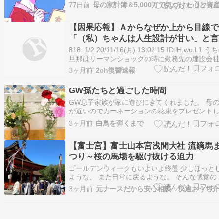
けで家族を守り抜いた亡き母の生き方があった
77日前
このブログでは朝5分ジャーナリングで未来を整
る方法をお伝えします。 ▶︎動画プロフィールは
【因果応報】Ａからなぜか上から目線で
らからある女性の軌跡：えりん式ジャ…
「（私）ちゃんは人生設計が甘い」と言
れた。
818: 1/2 20/11/16(月) 13:02:15 ID:lH.wu.L1 う
旦那はリーマンショックの時に勤務先の建設会
倒産し、無職になった。 当時、私が第一子を妊
3ヶ月前
2ch復讐速報
て仕事辞めたところで、 （これからどうなる
の！？） とお先真っ暗になったけど、旦那親が
GW孫たちと過ごした時間
家近…
GW息子家族が家に遊びにきてくれました。 母
が近いのでカーネーションの花束をプレゼント
もらいました。息子と記念撮影うれしかったで
3ヶ月前
白鳥を弾くまで
お昼は巻き寿司（朝から10本巻きました）とお
いろいろ子どもたちが小さかったとき義実家で
【富士宮】富士山本宮浅間大社 流鏑馬
んをいただくときにひとりずつおかずをお皿に
つり～桜の馬場を駆け抜ける迫力
ゴールデンウィークもいよいよ終盤 少しほっと
ような、 また日常に戻るような。 そんな感覚の
も多いのではないでしょうか。 連休中、 富士山
3ヶ月前
元ナースだから安心相談 快適おうち
宮浅間大社の流鏑馬まつりを見に行ってきまし
桜の馬場を駆け抜ける姿は、 想像以上の迫力で
一瞬に集中するその空気に、 思わず息を…