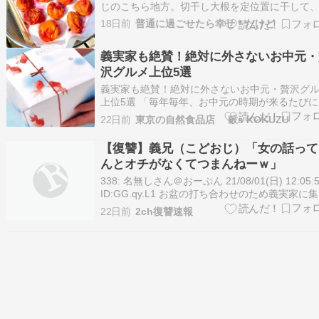
じのこちら地方。切干し大根を定位置に干して
朝から梅干しも仲間入りです梅干しは、はじめ
18日前
普通に過ごせたら幸せ＊だけど
挑戦！子供の頃、婆ちゃんが毎年作っていたの
ていたのでなんとなく作り方や注意事項は子供
義実家も絶賛！絶対に外さないお中元・
ら擦り込まれたのですが今回は、婆ちゃんの時
沢グルメ上位5選
義実家も絶賛！絶対に外さないお中元・贅沢グ
上位5選 「毎年毎年、お中元の時期が来るたびに
を抱えていませんか？」 義実家への贈り物、お
22日前
東京の自然食品店 穀s KOKUZU
になっている上司へのギフト。 「去年はビール
たし、今年はそうめんでいいかな…」なんて、
【復讐】義兄（こどおじ）「女の話って
なものを選んでマンネリ化してしまいがちです
んとオチがなくてつまんねーｗ」
338: 名無しさん＠おーぷん 21/08/01(日) 12:05:
ID:GG.qy.L1 お盆の打ち合わせのため義実家に
った義姉とスイカ食べながら会話してた。 相手
22日前
2ch復讐速報
姉さんだから内容はあたりさわりなく 「最近ど
「ぼちぼちです」 みたいな感じ。 そしたら横で
テ…