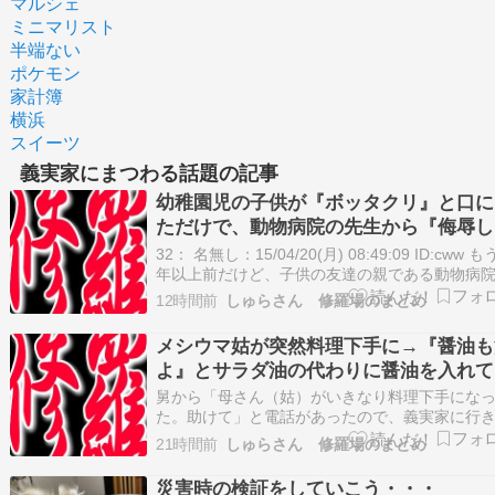
マルシェ
ミニマリスト
半端ない
ポケモン
家計簿
横浜
スイーツ
義実家にまつわる話題の記事
幼稚園児の子供が『ボッタクリ』と口に
ただけで、動物病院の先生から『侮辱し
から謝りに来い』と電話がかかってきた
32： 名無し：15/04/20(月) 08:49:09 ID:cww 
撃
年以上前だけど、子供の友達の親である動物病
先生（以降A氏）から 「おたくの子供が私を侮
12時間前
しゅらさん 修羅場のまとめ
たから謝りに来い」と要求されたこと 母親は知
るけど父親の方は面識もないのに ある日自宅に
メシウマ姑が突然料理下手に→『醤油も
なり電話が…
よ』とサラダ油の代わりに醤油を入れて
がし、実は脳腫瘍だった
舅から「母さん（姑）がいきなり料理下手にな
た。助けて」と電話があったので、義実家に行
した。昼食として作ったという野菜炒めがあっ
21時間前
しゅらさん 修羅場のまとめ
ですが、なんか臭いし黒い……。舅いわく、先
ら料理の失敗が増えてきて、最近は毎日こんな
災害時の検証をしていこう・・・