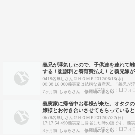
義兄が浮気したので、子供達を連れて離
する！慰謝料と養育費払え！と義兄嫁が
ぎ出した。
0418名無しさん＠ＨＯＭＥ2012/06/13(水)
00:38:16.000義実家は結構な資産家。「義兄が
したので、子供達を連れて離婚する！慰謝料と
7ヶ月前
しゅらさん 修羅場のまとめ
費払え！ 今住んでるマンションと、これからの
のために都内の駐車場を４つ寄越せ！ あと現金
義実家に帰省中お客様が来た。オタクの
億！月々の養育費は追って連…
嬢様とお付き合いさせてもらっていると
年の女性。でも義実家に娘はいない・・
0579名無しさん＠ＨＯＭＥ2012/07/22(日)
17:17:54.490義実家に帰省した時の話です。義
は和風のなかなか素敵なお宅。お庭も広いし義
8ヶ月前
しゅらさん 修羅場のまとめ
定年後にせっせと手入れしているので綺麗。苗