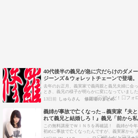
40代後半の義兄が急に穴だらけのダメ
ジーンズ＆ウォレットチェーンで登場。
『ガチで？』『ウェ～イ』連発。浮気し
去年のお正月、義実家で義両親と義兄夫婦に会
ました
とき、義兄の様子が明らかに変になっていまし
40代後半の義兄は、穴だらけのダメージジーン
13日前
しゅらさん 修羅場のまとめ
腰履き、サングラスにスニーカーの踵を踏み潰
ウォレットチェーンをチャラチャラさせながら
義姉が事故で亡くなった→義実家『夫と
場。
れて義兄と結婚しろ！』義兄「前から私
が好きだった」夫「ただ再婚するだけだ
この無料講座でＷＩＮ５を再確認！ 義姉が今年
し…いいじゃないか」→結果・・・
初めに事故で亡くなったんですが、義実家から 
(三男)と離婚して義兄と結婚しろと言われていま