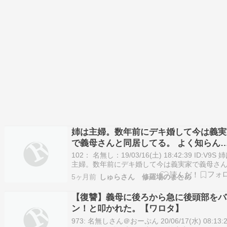
姉は主婦。数年前にデキ婚して今は義実
で義母さんと同居してる。 よく知らん
ど姉は中学の頃いじめやってたらしい。
102： 名無し：19/03/16(土) 18:42:39 ID:V9S 
主婦。数年前にデキ婚して今は義実家で義母さ
同居してる。 変に怒りっぽくて喧嘩腰な姉とは
5ヶ月前
しゅらさん 修羅場のまとめ
から不仲だった。私のこと嫌いなら嫌いでほっ
てくれればいいのに自分から絡んできて些細な
【復讐】義母に後ろから急に後頭部をバ
で口出しして勝…
ン！と叩かれた。【ワロタ】
973: 名無しさん＠おーぷん 20/06/17(水) 08:13: