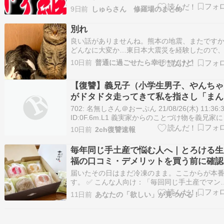
皮があまり好きじゃなくて、嫁は大好きだから
9日前
しゅらさん 修羅場のまとめ
も剥がして嫁の皿に入れて食べてもらう」とい
をしたそうです（私はその場にいませんでした
別れ
先週、舅・姑・夫・私・義弟の5人で義実家で食
良い話がありませんね。熊本の地震、またです
をし…
どんなに大変か…東日本大震災を経験したので
る程度何が大変か分かるつもりです。胸が痛む
10日前
普通に過ごせたら幸せ＊だけど
いながら何も出来ずに申し訳ないばかりです。 
家の猫ちゃん今朝、義妹(次女)から電話があり猫
【復讐】義兄子（小学生男子、やんちゃ
ゃんが死んじゃったーって8歳のキジトラ???…
がドタドタ走ってきて私を指さし「まん
ん！！」と叫んだ。
702: 名無しさん＠おーぷん 21/08/26(木) 11:36:
ID:0F.6m.L1 義実家からのことづけ物を義兄家
っていった時のこと。 コロナなので上がらず玄
10日前
2ch復讐速報
でおいとまする予定で、義兄嫁さん（美人、お
やか）に挨拶し、ことづけ物を上がり框に置い
毎年同じ手土産で悩む人へ｜とろける生
そし…
福の口コミ・デメリットを買う前に確認
【楽天】
届いたその日はまだ冷凍のまま。ここからが本
す。 ✅ こんな人向け：「毎回同じ手土産でマン
リ気味…」「和菓子は好き嫌いが分かれて選び
11日前
あなたの「欲しい」が見つかる！
い」 ???? この記事でわかること：口コミ・使い
方・デメリット・今贈るのがおすすめな理由 ⚠️ 
む前に確認：価格・クーポン・在庫は楽天ペ…