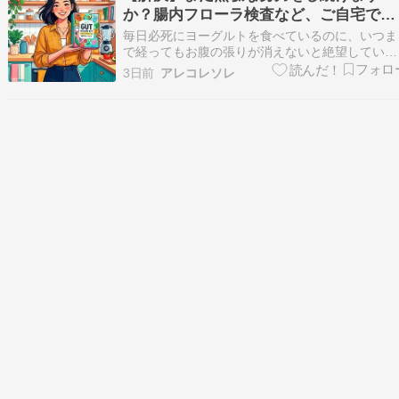
金のみ費用をいただいておりますが、今後は少し
か？腸内フローラ検査など、ご自宅でで
づつ…
きる検査サービスショップ【プリメディ
毎日必死にヨーグルトを食べているのに、いつま
カショップ】ならたった1回で驚くほど
で経ってもお腹の張りが消えないと絶望していま
せんか？ SNSで流行の腸活を試しても自分に合
単に悩みが解消する事実
3日前
アレコレソレ
ず体調が改善しない 身体に良いはずの食事で逆
腹部が張り不快な毎日が続く 自分の腸内環境が
明なまま無駄なサプリメントに投資し続けている
偏食…