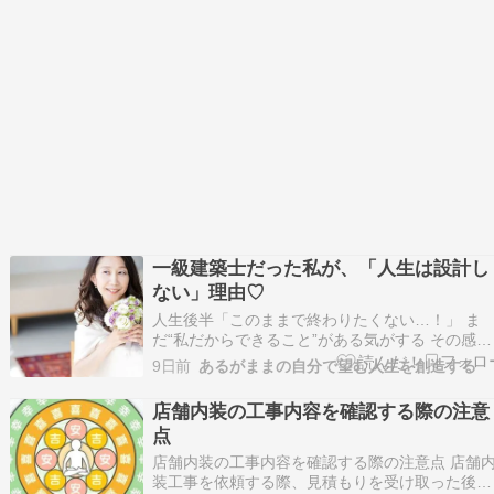
一級建築士だった私が、「人生は設計し
ない」理由♡
人生後半「このままで終わりたくない…！」 ま
だ“私だからできること”がある気がする その感覚
は魂からのサイン 足りない何かを埋めようとし
9日前
あるがままの自分で望む人生を創造する
も答えを探しに行っても どこか満たされなかっ
のは “魂が望む生き方”をまだ生きれてないから 
店舗内装の工事内容を確認する際の注意
う無理に頑張らなくていい“あなただけの答え”…
点
店舗内装の工事内容を確認する際の注意点 店舗
装工事を依頼する際、見積もりを受け取った後の