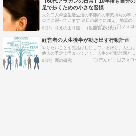
【60代アラカンの日常】10年後も自分の
建物の内外を仕切る部材に関わる工事です。 工
足で歩くための小さな習慣
内容が多岐…
夫と二人年金生活生活の事節約の事気持ちの事 
ログに綴っています 連日の暑さに加え、地震の
ュースを見ていると心が痛む日々ですね。 大変
8日前
りえのより道 （改題しました）
思いをされている方々が、どうか熱中症になら
ず、安全に過ごせるよう祈るばかりです。 私自
経営者の人生後半が動き出す行動計画
も頭痛が続いていて、今日は何をやるにもゆっく
やりたいことを先延ばしにしている限り、人生は
りペース…
他人の予定で埋まっていく。人生の行動計画と
は、「いつかやる」を今日の判断に変える設計図
9日前
運の研究
である。仕事、お金、人間関係、時間の使い方を
見直せば、止まっていた未来は動き出す。 【生
方と運】 このカテゴリーの記事一覧に進む やり
いことを後回…