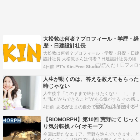
大松敦は何者？プロフィール・学歴・経
歴・日建設計社長
大松敦は何者？プロフィール・学歴・経歴・日建
設計社長 大松敦さんは何者？日建設計社長の経
や実績を紹介 大松敦さんは、総合設計会社の日
4日前
PT's Kin-Free Studio
設計で代表取締役社長を務める一級建築士です。
東京ミッドタウン六本木・日比谷、東京駅八重洲
人生が動くのは、答えを教えてもらった
口開発、渋谷駅周辺再開発など、東京都内の大規
時じゃない
模な都市開…
人生後半「このままで終わりたくない…！」 ま
だ“私だからできること”がある気がする その感覚
は魂からのサイン 足りない何かを埋めようとし
4日前
あるがままの自分で望む人生を創造する
も答えを探しに行っても どこか満たされなかっ
のは “魂が望む生き方”をまだ生きれてないから 
【BIOMORPH】第10回 荒野にて じっく
う無理に頑張らなくていい“あなただけの答え”…
り気分転換 バイオモーフ
今回は新たなエリア、荒野を進んでいきます。ど
うやらこちらは途中で足止めを喰らうこともなく