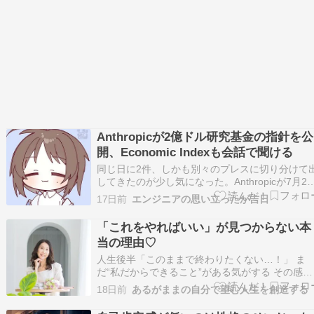
Anthropicが2億ドル研究基金の指針を公
開、Economic Indexも会話で聞ける
同じ日に2件、しかも別々のプレスに切り分けて
してきたのが少し気になった。Anthropicが7月22
日、Economic Futures Research Fund の研究
17日前
エンジニアの思い立ったが吉日
ェンダを公開すると同時に、Anthropic Economic
Index を Claude のコネク…
「これをやればいい」が見つからない本
当の理由♡
人生後半「このままで終わりたくない…！」 ま
だ“私だからできること”がある気がする その感覚
は魂からのサイン 足りない何かを埋めようとし
18日前
あるがままの自分で望む人生を創造する
も答えを探しに行っても どこか満たされなかっ
のは “魂が望む生き方”をまだ生きれてないから 