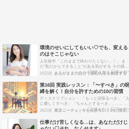
環境のせいにしてもいい♡でも、変える
のはそこじゃない
人生後半「このままで終わりたくない…！」 ま
だ“私だからできること”がある気がする その感覚
は魂からのサイン 足りない何かを埋めようとし
25日前
あるがままの自分で望む人生を創造する
も答えを探しに行っても どこか満たされなかっ
のは “魂が望む生き方”をまだ生きれてないから 
第16回 実践レッスン：「〜すべき」の
う無理に頑張らなくていい“あなただけの答え”…
縛を解く！自分を許すための10の習慣
ディスクリプション： 「もっと頑張るべき」「
に優しくすべき」「ちゃんとするべき」……。あ
なたを苦しめるその正義は、本当にあなた自身の
26日前
東京ニーチェ | 今を生きていくの
ものですか？心の奥底にある無意識のルールブッ
ク（スキーマ）を書き換え、自分を優しく許すた
仕事だけ苦しくなる…は、あなただけじ
めの10の実践アプローチ。 キーワード： 7月, べ
ゃない♡それ、なくせます♪