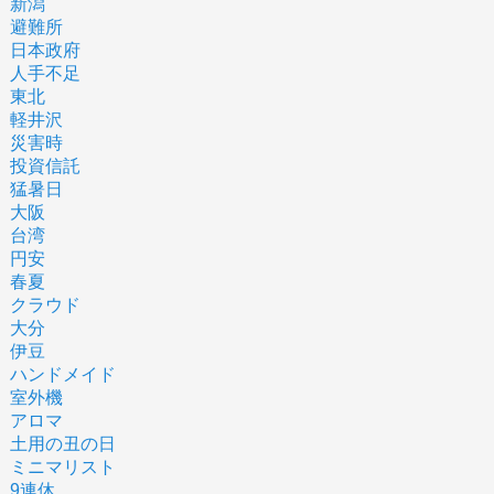
新潟
避難所
日本政府
人手不足
東北
軽井沢
災害時
投資信託
猛暑日
大阪
台湾
円安
春夏
クラウド
大分
伊豆
ハンドメイド
室外機
アロマ
土用の丑の日
ミニマリスト
9連休