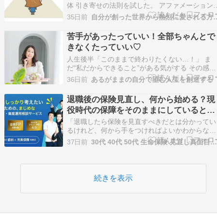
体 引き寄せの法則を試した。 アファメーション
やった。 潜在意識の書き換えワークもやった。 
35日前
自分が創った世界から熱烈
ート術も瞑想もイメージングも、言われた通りに
頑張った。 なのに、現実が変わらない。 他の人
苦手があったっていい！全部ちゃんとで
うまくいった方法を試しても、自分にはハマらな
きなくたっていい♡
い。…
人生後半「このままで終わりたくない…！」 ま
だ“私だからできること”がある気がする その感覚
は魂からのサイン 足りない何かを埋めようとし
36日前
あるがままの自分で望む人生を創造する
も答えを探しに行っても どこか満たされなかっ
のは “魂が望む生き方”をまだ生きれてないから 
退職後の保険見直し、何から始める？現
う無理に頑張らなくていい“あなただけの答え”…
役時代の保障をそのままにしていると損
をするかもしれない理由
「退職したら保険を見直すべきだとは分かってい
るけれど、何から手をつければよいかわからな
い」――そんな声は、独立系保険代理店ERMの
37日前
30代 40代 50代 生命保険 見直し真面目なほけん
談窓口でも後を絶ちません。現役時代に加入した
まま数十年が経過した保険を、退職という大きな
節目に一度も確認していないというケースは実は
珍しくありません…
続きを表示