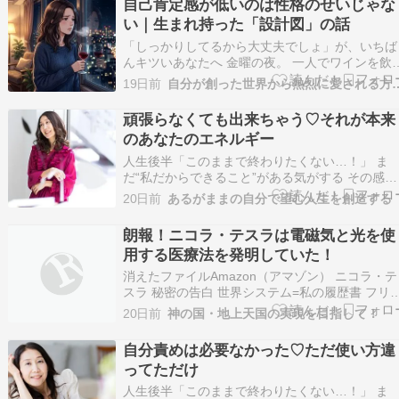
自己肯定感が低いのは性格のせいじゃな
う無理に頑張らなくていい“あなただけの答え”…
い｜生まれ持った「設計図」の話
「しっかりしてるから大丈夫でしょ」が、いちば
んキツいあなたへ 金曜の夜。 一人でワインを飲
ながら、ふと思う。 「私、何のために頑張って
19日前
自分が創った世界から熱烈
んだろう」 今日も仕事はちゃんとやった。 後輩
相談にも乗ったし、上司からは「助かったよ」っ
頑張らなくても出来ちゃう♡それが本来
て言われた。 でも、家に帰ってひとりになると
のあなたのエネルギー
う。…
人生後半「このままで終わりたくない…！」 ま
だ“私だからできること”がある気がする その感覚
は魂からのサイン 足りない何かを埋めようとし
20日前
あるがままの自分で望む人生を創造する
も答えを探しに行っても どこか満たされなかっ
のは “魂が望む生き方”をまだ生きれてないから 
朗報！ニコラ・テスラは電磁気と光を使
う無理に頑張らなくていい“あなただけの答え”…
用する医療法を発明していた！
消えたファイルAmazon（アマゾン） ニコラ・テ
スラ 秘密の告白 世界システム=私の履歴書 フリ
エネルギー=真空中の宇宙Amazon（アマゾン）
20日前
神の国・地上天国の実現を目指して！
293〜7,135円 The Secret of Nikola
TeslaAmazon（アマゾン） 天才ニコラ・テスラ
自分責めは必要なかった♡ただ使い方違
ことばAm…
ってただけ
人生後半「このままで終わりたくない…！」 ま