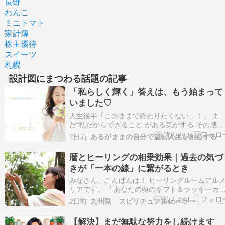
長野
わんこ
ミニトマト
家計簿
株主優待
スイーツ
札幌
設計図にまつわる話題の記事
「私らしく輝く」答えは、もう始まって
いました♡
人生後半「このままで終わりたくない…！」 ま
だ“私だからできること”がある気がする その感覚
は魂からのサイン 足りない何かを埋めようとし
2日前
あるがままの自分で望む人生を創造する
も答えを探しに行っても どこか満たされなかっ
のは “魂が望む生き方”をまだ生きれてないから 
暦とヒーリングの相乗効果｜過去の気づ
う無理に頑張らなくていい“あなただけの答え”…
きが「一本の線」に繋がるとき
みなさん、こんばんは！ ヒーリングルームアル
リアです。 「あなたの魂のギフト＆ラッキーカ
ー」モニター通話セッション8月のモニター枠は
2日前
九州発 スピリチュアルヒーラー 松 純子
り1枠です とにかく楽しいセッションです。しば
くは勉強のため暦鑑定は無料でヒーリング施術料
【解決】まだ無駄な努力をし続けます