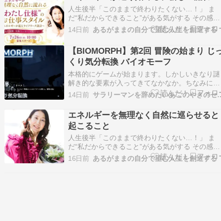
エスト】脱走したスカルガト有限実行修理士の迎
人生後半「このままで終わりたくない…！」 ま
え入れハンターの…
だ“私だからできること”がある気がする その感覚
は魂からのサイン 足りない何かを埋めようとし
14日前
あるがままの自分で望む人生を創造する
も答えを探しに行っても どこか満たされなかっ
のは “魂が望む生き方”をまだ生きれてないから 
【BIOMORPH】第2回 冒険の始まり じ
う無理に頑張らなくていい“あなただけの答え”…
くり気分転換 バイオモーフ
本格的にゲームが始まります。しかしいきなり謎
解き的な要素が入ってきてなかなか。ちなみに今
回からデモの範囲を少しずつ超えていきます。
14日前
サラリーマンを辞めたいあごのやき
【ロケーション】ブライトムーアメゾスカイウェ
イ時の砂丘【クエスト】モンスターはどこだ脱走
エネルギーを無理なく自然に巡らせると
したスカルガト有限実行修理士の迎え入れ【チッ
起こること
プ】エクセキューシ…
人生後半「このままで終わりたくない…！」 ま
だ“私だからできること”がある気がする その感覚
は魂からのサイン 足りない何かを埋めようとし
16日前
あるがままの自分で望む人生を創造する
も答えを探しに行っても どこか満たされなかっ
のは “魂が望む生き方”をまだ生きれてないから 
う無理に頑張らなくていい“あなただけの答え”…