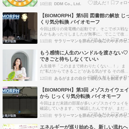
「工事内容確認」は、後々のトラブルを防ぐため
10日前
DDM Co., Ltd.
の重要なステップです。 工事開始後に予期しな
追加費用や工期延長に直面することを避けるた
【BIOMORPH】第5回 図書館の解放 じ
め、事前の確認が必要です。 本記事では、店舗
くり気分転換 バイオモーフ
装工事の工事…
今回は残りの発電機の起動です。そこでボス戦な
んかもあったりしましたが無事に。でここで改め
て強化も。街に戻りやすいので基本的に終わり際
11日前
サラリーマンを辞めたいあごのやき
に強化して次に挑めるようにしたほうがいい感じ
ですね。【ロケーション】時の砂丘ブライトムー
もう感情に人生のハンドルを渡さない♡
ア【クエスト】脱走したスカルガト有限実行（完
できごと待ちしなくていい
了）ハンターの卵…
人生後半「このままで終わりたくない…！」 ま
だ“私だからできること”がある気がする その感覚
は魂からのサイン 足りない何かを埋めようとし
12日前
あるがままの自分で望む人生を創造する
も答えを探しに行っても どこか満たされなかっ
のは “魂が望む生き方”をまだ生きれてないから 
【BIOMORPH】第3回 メゾスカイウェ
う無理に頑張らなくていい“あなただけの答え”…
から じっくり気分転換 バイオモーフ
今回はまだ未踏の部屋が多いメゾスカイウェイを
確認していきます。で確認したんですが、まだま
だいけないところが多い。どうもあとから行かな
13日前
サラリーマンを辞めたいあごのやき
いといけないってのが結構ありそうです。【ロケ
ーション】ブライトムーアメゾスカイウェイ【ク
エネルギーが巡り始める、新しい流れへ