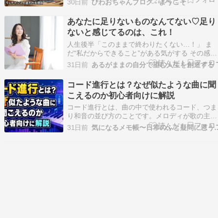
30日前
びわおちゃんブログ - ようこそ
な」――そう呟いた夜が、一度や二度はあったの
ではないでしょうか。特別に困っているわけでは
あなたに足りないものなんてない♡足り
ないけれど、心のどこかに小さな余裕が足りてい
ないと感じてるのは、これ！
ない、…
人生後半「このままで終わりたくない…！」 ま
だ“私だからできること”がある気がする その感覚
は魂からのサイン 足りない何かを埋めようとし
31日前
あるがままの自分で望む人生を創造する
も答えを探しに行っても どこか満たされなかっ
のは “魂が望む生き方”をまだ生きれてないから 
コード進行とは？なぜ似たような曲に聞
う無理に頑張らなくていい“あなただけの答え”…
こえるのか初心者向けに解説
コード進行とは、曲の中で使われるコード、つま
り和音の並び方のことです。メロディが歌の主役
だとすると、コード進行は曲の雰囲気や流れを支
31日前
気になるメモ帳〜日常のふと疑
える土台のような役割を持っています。 音楽を
いていて「この曲、どこかで聞いたことがある感
じがする」と思うことがありますよね。その理由
のひとつに、同…