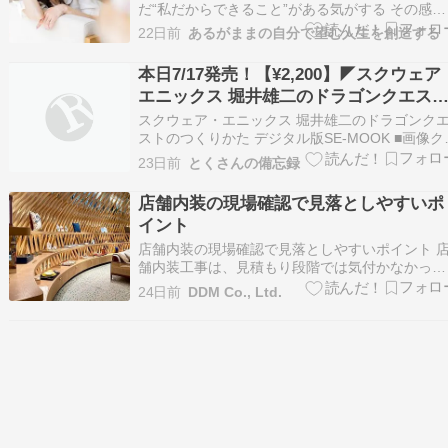
だ“私だからできること”がある気がする その感覚
は魂からのサイン 足りない何かを埋めようとし
22日前
あるがままの自分で望む人生を創造する
も答えを探しに行っても どこか満たされなかっ
のは “魂が望む生き方”をまだ生きれてないから 
本日7/17発売！【¥2,200】◤スクウェア
う無理に頑張らなくていい“あなただけの答え”…
エニックス 堀井雄二のドラゴンクエス
のつくりかた デジタル版SE-MOOK
スクウェア・エニックス 堀井雄二のドラゴンク
ストのつくりかた デジタル版SE-MOOK ■画像ク
ックでAmazon商品ページへ ◤22㌽(1%)◢ ¥2,20
23日前
とくさんの備忘録
¥ この商品について 40年にわたり愛され続ける
「ドラゴンクエスト」の生みの親・堀井雄二氏に
店舗内装の現場確認で見落としやすいポ
よる、ゲーム作りの根…
イント
店舗内装の現場確認で見落としやすいポイント 
舗内装工事は、見積もり段階では気付かなかった
問題が施工中や完成後に発覚することがありま
24日前
DDM Co., Ltd.
す。 特に現場確認のタイミングで何をチェック
るかが、最終的な工事品質と満足度を大きく左右
します。 この記事では、店舗内装工事の現場確
で確認すべき…