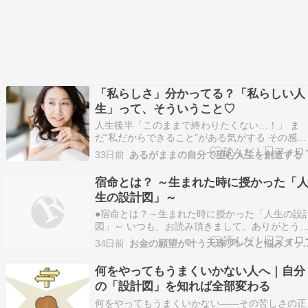
「私らしさ」分かってる？「私らしい人
生」って、そういうこと♡
人生後半「このままで終わりたくない…！」 ま
だ“私だからできること”がある気がする その感覚
は魂からのサイン 足りない何かを埋めようとし
33日前
あるがままの自分で望む人生を創造する
も答えを探しに行っても どこか満たされなかっ
のは “魂が望む生き方”をまだ生きれてないから 
宿命とは？ ～生まれた時に授かった「
う無理に頑張らなくていい“あなただけの答え”…
生の設計図」～
●宿命とは？～生まれた時に授かった「人生の設
図」～ いつも、お読み頂きまして、ありがとう
ざいます。 人生の流れを整理する算命学鑑定師
34日前
お金の願望が叶う天珠ブレスと
ともちやんです。 「宿命は変えられないものな
ですか？」 算命学のお話をすると、このような
何をやってもうまくいかない人へ｜自分
質問をいただくことがあります。 「宿命」とい
の「設計図」を知れば全部変わる
言…
何をやってもうまくいかない——その苦しさの正