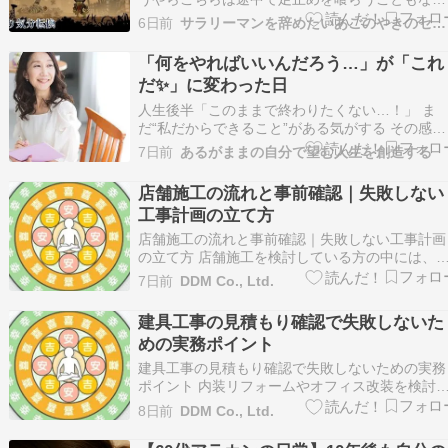
先へ。このまま順調に進めればいいですが。【ロ
6日前
サラリーマンを辞めたいあごのやきのセミリタイアできるかな
ケーション】ブライトムーアメゾスカイウェイ荒
地【クエスト】脱走したスカルガト溜まらないタ
「何をやればいいんだろう…」が「これ
ンク恩送り謎の数字秘密の暗証番号モグラ号フェ
だ✨」に変わった日
ロックスであそぼ…
人生後半「このままで終わりたくない…！」 ま
だ“私だからできること”がある気がする その感覚
は魂からのサイン 足りない何かを埋めようとし
7日前
あるがままの自分で望む人生を創造する
も答えを探しに行っても どこか満たされなかっ
のは “魂が望む生き方”をまだ生きれてないから 
店舗施工の流れと事前確認｜失敗しない
う無理に頑張らなくていい“あなただけの答え”…
工事計画の立て方
店舗施工の流れと事前確認｜失敗しない工事計画
の立て方 店舗施工を検討している方の中には、
「どのような流れで工事が進むのか」「事前に何
7日前
DDM Co., Ltd.
を確認しておくべきか」といった疑問を抱えてい
る方が多いのではないでしょうか。 店舗施工は
建具工事の見積もり確認で失敗しないた
デザイン・設計から施工完了まで複数の段階を経
めの実務ポイント
ます。 各段階…
建具工事の見積もり確認で失敗しないための実務
ポイント 内装リフォームやオフィス改装を検討
る際、建具工事の見積もりを受け取ったものの、
8日前
DDM Co., Ltd.
「この金額は適正なのか」「何を確認すればいい
のか」と不安に感じていませんか。 建具工事は