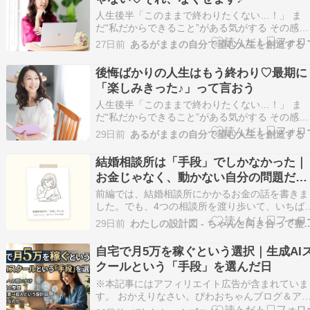
思…
人生後半「このままで終わりたくない…！」 ま
だ“私だからできること”がある気がする その感覚
は魂からのサイン 足りない何かを埋めようとし
27日前
あるがままの自分で望む人生を創造する
も答えを探しに行っても どこか満たされなかっ
のは “魂が望む生き方”をまだ生きれてないから 
後悔ばかりの人生はもう終わり♡最期に
う無理に頑張らなくていい“あなただけの答え”…
「楽しみきった♪」って言おう
人生後半「このままで終わりたくない…！」 ま
だ“私だからできること”がある気がする その感覚
は魂からのサイン 足りない何かを埋めようとし
29日前
あるがままの自分で望む人生を創造する
も答えを探しに行っても どこか満たされなかっ
のは “魂が望む生き方”をまだ生きれてないから 
結婚相談所は「手段」でしかなかった｜
う無理に頑張らなくていい“あなただけの答え”…
お金じゃなく、動かない自分の問題だっ
た
前編では、結婚相談所にかかるお金の話を書きま
した。でも、4つの相談所を渡り歩いて、いちば
強く思うのは、実は「お金じゃなかった」という
29日前
わたしの設計図 - ちゃんと向き
ことです。足りなかったのは費用ではなく、動い
ていなかった私自身のほうでした。 （費用その
自宅で月5万を稼ぐという選択｜生成AI
のの話は、前編の結婚相談所の費用は4社でこん
クールという「手段」を選んだ日
に違った…
※本記事にはアフィリエイト広告が含まれていま
す。 おかえりなさい。びわおちゃんブログ＆ア
オタWorldへようこそ。 「このままで、いいのか