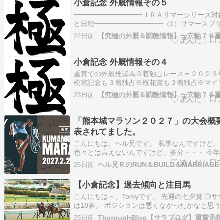
小倉記念 外厩情報その５
━━━━━━━━━━ＪＲＡサマーシリーズ対
と日程━━━━━━━━━━（1）サマースプ
リーズ 函館スプリントステークス（ＧⅢ）1,20
22日前
（６月１３日）】 ????６人気１着ピューロマ
レビ西日本賞北九州記念（ＧⅢ）1,200㍍芝 （
日）】 アイビ…
小倉記念 外厩情報その４
重賞での外厩推奨馬３着独占レース＝２０２３
松宮記念も３着独占※桜花賞も３着独占※マイ
ップも３着独占※宝塚記念も３着独占※セント
23日前
念も３着独占※オールカマーも３着独占※毎日
着独占※富士ステークスも３着独占※天皇賞秋
占※マイルＣＳも３着独占※ジャ…
「熊本城マラソン２０２７」の大会概
表されてました。
こんにちは、ヘル兄です。 私事なんですけど
色々とは言えないんですけど、多分・・・ 今
の本職に関する環境が変わりそうです。 そう
25日前
ヘル兄ＲのRUN＆BUILD＆MARRIAGE 
分、このサイトに更新作業が出来る機会が増え
のではないかと思っております。 ・・・まあ
【小倉記念】過去傾向と注目馬
来ましたら、ここでも書きましょ…
こんにちは～、Tomyです。 先週の七夕賞 ◎
は10着。 ポジションは悪くなかったかなと思
が、さすがに外外を回しすぎたというのはあり
25日前
ThoroughBlog【サラブログ】重賞予