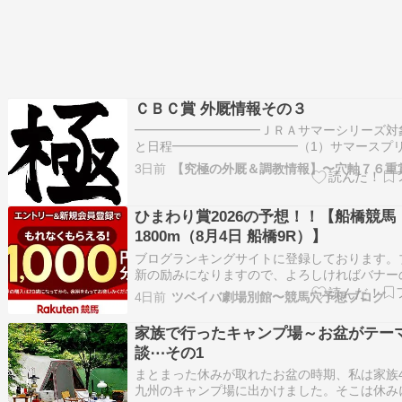
ＣＢＣ賞 外厩情報その３
━━━━━━━━━━ＪＲＡサマーシリーズ対
と日程━━━━━━━━━━（1）サマースプ
リーズ 函館スプリントステークス（ＧⅢ）1,20
3日前
（６月１３日）】 ????６人気１着ピューロマ
レビ西日本賞北九州記念（ＧⅢ）1,200㍍芝 （
日）】 アイビ…
ひまわり賞2026の予想！！【船橋競馬
1800m（8月4日 船橋9R）】
ブログランキングサイトに登録しております。
新の励みになりますので、よろしければバナー
リックをお願いします！！！ エルムＳは・・・
4日前
ツベイバ劇場別館〜競馬穴予想ブログ
気前後の馬！ ━━━━━━━━━━━━AD 直
ムＳは 2025年：5-1-10番人気 2024年：5-1-
家族で行ったキャンプ場～お盆がテー
2…
談⋯その1
まとまった休みが取れたお盆の時期、私は家族
九州のキャンプ場に出かけました。そこは休み