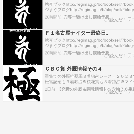
携帯ブックhttp://regimag.jp/bo/book/sell/?boo
ジまぐブログhttp://regimag.jp/b/blog/sell/?blo
ジまぐメルマガＰＣ
26時間前
穴専ー駆け出し競輪予想
http://regimag.jp/m/magazine/sell/?…
Ｆ１名古屋ナイター最終日。
携帯ブックhttp://regimag.jp/bo/book/sell/?boo
ジまぐブログhttp://regimag.jp/b/blog/sell/?blo
ジまぐメルマガＰＣ
26時間前
穴専ー駆け出し競輪予想
http://regimag.jp/m/magazine/sell/?…
ＣＢＣ賞 外厩情報その４
重賞での外厩推奨馬３着独占レース＝２０２３
松宮記念も３着独占※桜花賞も３着独占※マイ
ップも３着独占※宝塚記念も３着独占※セント
2日前
念も３着独占※オールカマーも３着独占※毎日
着独占※富士ステークスも３着独占※天皇賞秋
占※マイルＣＳも３着独占※ジャ…