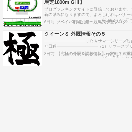
馬芝1800m GⅢ】
ブログランキングサイトに登録しております。
新の励みになりますので、よろしければバナー
リックをお願いします！！！ アイビスＳＤの
6日前
ツベイバ劇場別館〜競馬穴予想ブログ
介 ━━━━━━━━━━━━AD 新潟の芝直線1
ートル戦は外枠の活躍が顕著なコースです。 
クイーンＳ 外厩情報その５
はアイビスＳＤでも変わ…
━━━━━━━━━━ＪＲＡサマーシリーズ対
と日程━━━━━━━━━━（1）サマースプ
リーズ 函館スプリントステークス（ＧⅢ）1,20
8日前
（６月１３日）】 ????６人気１着ピューロマ
レビ西日本賞北九州記念（ＧⅢ）1,200㍍芝 （
日）】 アイビ…