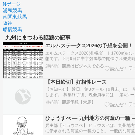
Nゲージ
浦和競馬
南関東競馬
阪神
船橋競馬
九州にまつわる話題の記事
エルムステークス2026の予想を公開！
エルムステークス2026(札幌ダート1700m)の
想です。 8月9日に中京競馬場で開催され発走
15:45です。出走馬はウェイワードアクト、テ
2時間前
競馬はビジネスである
スワード、ルクソールカフェ、ヴァルツァーシ
ど。札幌競馬場のダート1700mで行われるGIII
[PR]エル…
【本日締切】好相性レース
【お知らせ】 近日、第3クール［9月末］は、 
します。 募集終了後、現会員様には、 第4ク
の継続案内をメールいたします。 気になる方
7時間前
競馬予想【穴馬】
ご参加ください。 人脈・関係者理論ランキング
重賞⇒10戦7勝】 ■アイビスサマーダッシュ 的
カウスリップ(1…
ひょうすべ ― 九州地方の河童の一種 
兵主部【ヒョウスベ】 ヒョウスベは、九州地
に伝承される河童の一種のこと。 一般的な河