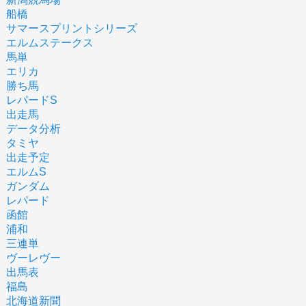
船橋
サマースプリントシリーズ
エルムステークス
馬単
エリカ
勝ち馬
レパードS
出走馬
データ分析
タミヤ
出走予定
エルムS
ガンダム
レパード
函館
浦和
三連単
ヴーレヴー
出馬表
福島
北海道新聞