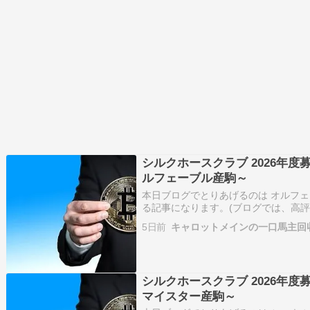
シルクホースクラブ 2026年度募
ルフェーブル産駒～
本日ブログでとりあげるのは オルフェー
る記事になります。(ブログでは、高
全馬の評価は評価一覧表で確認いただ
5日前
キャロットメインの一口馬主回
ンクよりとんで確認いただけます。尚
シルクホースクラブ 2026年度募
マイスター産駒～