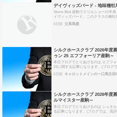
デイヴィッズバード - 地味種牡
Storm Bird 産駒でスリルショー
イヴィッズバード。このクラスの種牡
競馬通でしょうね。Storm Bird 産
6日前
父系馬鹿
ルグリムSを制した後は引退まで14…
シルクホースクラブ 2026年
ゥン 25 エフフォーリア産駒～
本日ブログでとりあげるのは エフフォ
25に関する記事になります。(ブログ
げます。全馬の評価は評価一覧表で確
6日前
キャロットメインの一口馬主回
は以下リンクよりとんで確認いただけ
シルクホースクラブ 2026年度募
ルマイスター産駒～
本日ブログでとりあげるのは シュネルマ
る記事になります。(ブログでは、高
全馬の評価は評価一覧表で確認いただ