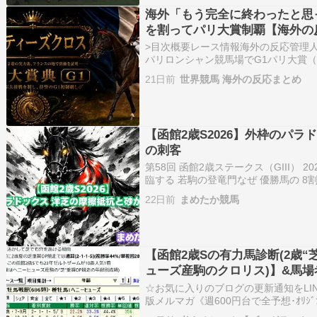
海外「もう完全に終わったと思
を割ってパリ大賞制覇【海外の
>目次概要レース情報海外の反応管理人の
パリロンシャン競馬場でG1パリ大賞（
着馬のモルティーズクロスが優勝しま
21日前
世界競馬 海外の反応まとめ
から馬群の間を割り、エンシェントエ
【函館2歳S2026】外枠のパ
の刺客
第58回 函館2歳ステークス（GIII） 2
臨する 若駒の登竜門なぜ 優勝馬の 8割
のか 小回りコースにも 関わらず 外枠
22日前
まめたか競馬
ドックスの 正体 洋芝が…
【函館2歳Sの有力馬診断(2歳“
ューズ産駒のクロリス)】&馬
アス&次走チェック馬「内枠向
☆お気に入りのブログの更新通知をLI
版メルマガ《週600円台で全予想･ｵﾘｼ
信》☆完全版DMMオンラインサロン《1週