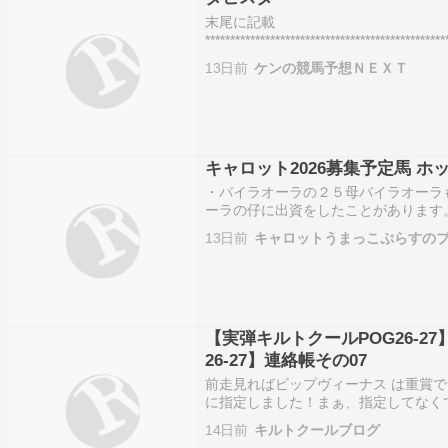
末尾に記載
***********************************************
13日前
ケンの競馬予想ＮＥＸＴ
キャロット2026募集予定馬 
・バイラオーラの２５母バイラオーラ
ーラの仔に出資をしたことがあります
たことは残念です。本馬は、そんな母
13日前
キャロットうまっこぷらすの
ッドチャーリーは、米血のDeputy Min
【実弾キルトクールPOG26-2
26-27】連絡帳その07
前走見ればビップヴィーナス は重賞
に指定しました！まぁ、指定してなく
買馬】ゼルトザーム 終了(抹消で＋－0
14日前
キルトクールブログ
ックサンズ 終了(－８６００円)ランス