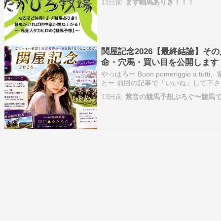
11日前
まず軸馬ありき！！！
いは内ラチを利用したい。そういう意
関屋記念2026【最終結論】そ
命・穴馬・買い目を公開します
やっはろー Buon pomeriggio a 
とー 前回の記事で「いいね」して下さ
方 本当にありがとうございます Xのフ
13日前
紫音の競馬予想ぶろぐ〜競馬
もっと競馬仲間を増やせるよ…