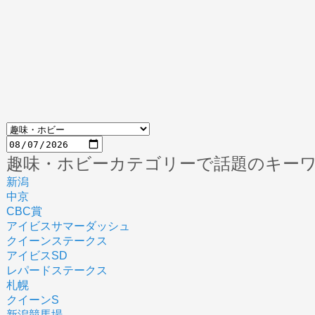
趣味・ホビーカテゴリーで話題のキー
新潟
中京
CBC賞
アイビスサマーダッシュ
クイーンステークス
アイビスSD
レパードステークス
札幌
クイーンS
新潟競馬場