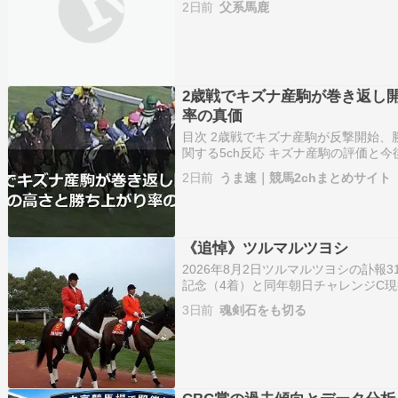
2日前
父系馬鹿
種付け料が95万ドル…
2歳戦でキズナ産駒が巻き返し
率の真価
目次 2歳戦でキズナ産駒が反撃開始、
関する5ch反応 キズナ産駒の評価と
始、勝ち上がり率の真価 2歳戦の序
2日前
うま速｜競馬2chまとめサイト
の訪れとともに怒 ... The post 2歳
《追悼》ツルマルツヨシ
2026年8月2日ツルマルツヨシの訃報
記念（4着）と同年朝日チャレンジC
だがシンボリルドルフ産駒の最後の大
3日前
魂剣石をも切る
京都競馬場へ移動し誘導馬にその頃 