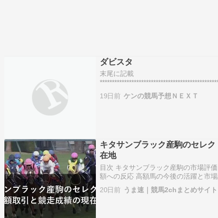
ダビスタ
末尾に記載
***********************************************
19日前
ケンの競馬予想ＮＥＸＴ
キタサンブラック産駒のセレク
在地
目次 キタサンブラック産駒の市場評価
額への反応 高額馬の今後の活躍と市場
競走成績 キタサンブラック産駒がセ
20日前
うま速｜競馬2chまとめサイト
と取引され、市場で圧 ... The post