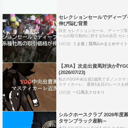
セレクションセールでディープ
伸び悩む背景
目次 セレクションセール、ディープ系
ールの取引動向に対する5ch反応 セ
レクションセール、ディープ系産駒の
14日前
うま速｜競馬2chまとめサイト
と続く重要な位置づ ... The post 
【JRA】次走出資馬対決か⁉Y
(2026/07/23)
私のYGG中央出資2歳馬でダノンスマ
スティカーレ、通算5走目のレースを
速確認してみましょう。
15日前
一口馬主クロキリ
シルクホースクラブ 2026年度募
タサンブラック産駒～
本日ブログでとりあげるのは キタサンブ