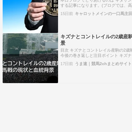
する記事になります。(ブログでは、
す。全馬の評価は評価一覧表で確認い
15日前
キャロットメインの一口馬主
下リンクよりとんで確認いただけます
キズナとコントレイルの2歳産
景
目次 キズナとコントレイル産駒の2歳戦
今後の巻き返しと注目ポイント キズナと
シーズンの2歳新馬戦が本格化する中
17日前
うま速｜競馬2chまとめサイト
コントレイ ... The post キズナとコン