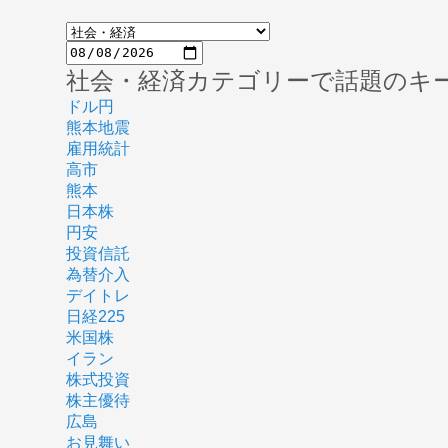
社会・経済カテゴリーで話題のキ
ドル円
熊本地震
雇用統計
高市
熊本
日本株
円安
投資信託
為替介入
デイトレ
日経225
米国株
イラン
株式投資
株主優待
広島
お見舞い