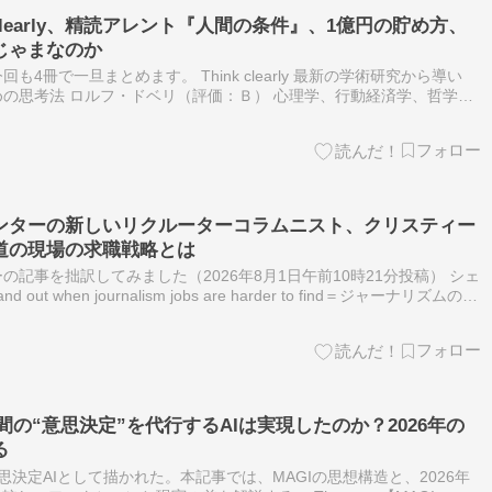
 clearly、精読アレント『人間の条件』、1億円の貯め方、
じゃまなのか
4冊で一旦まとめます。 Think clearly 最新の学術研究から導い
の思考法 ロルフ・ドベリ（評価：Ｂ） 心理学、行動経済学、哲学
ースに、より合理的な意思決定を行うための52の思考法をまとめ…
ンターの新しいリクルーターコラムニスト、クリスティー
道の現場の求職戦略とは
記事を拙訳してみました（2026年8月1日午前10時21分投稿） シェ
 out when journalism jobs are harder to find＝ジャーナリズムの仕
いる中…
】人間の“意思決定”を代行するAIは実現したのか？2026年の
る
思決定AIとして描かれた。本記事では、MAGIの思想構造と、2026年