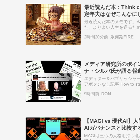
最近読んだ本：Think
定年夫はなぜこんなに
最近読んだ本のメモです。今回も
た、よりよい人生を送るため
（主にストア派）の知見をベ
2時間20分前
氷河期FIRE
メディア研究所のポイ
ナ・シルバ氏が語る報
エディター＆パブリッシャーの
アボタンなし記事 How to stand
事が見つかりにくくなって
9時間前
DON
【MAGI vs 現代AI
AIガバナンスと比較す
MAGIは三つの人格を持つ意