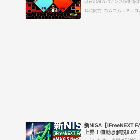
現在のAIガバナンス技術を比較
代AI】人間の“意思決定”を代
14時間前
コムコムＪＰ - コ
新NISA【iFreeNE
上昇！値動き解説8.07
こんにちは。 今回はFAN