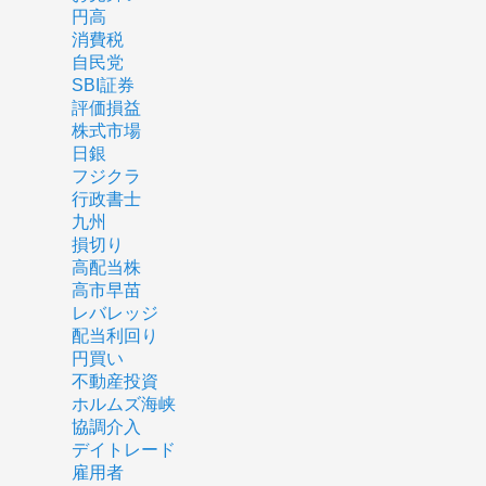
円高
消費税
自民党
SBI証券
評価損益
株式市場
日銀
フジクラ
行政書士
九州
損切り
高配当株
高市早苗
レバレッジ
配当利回り
円買い
不動産投資
ホルムズ海峡
協調介入
デイトレード
雇用者