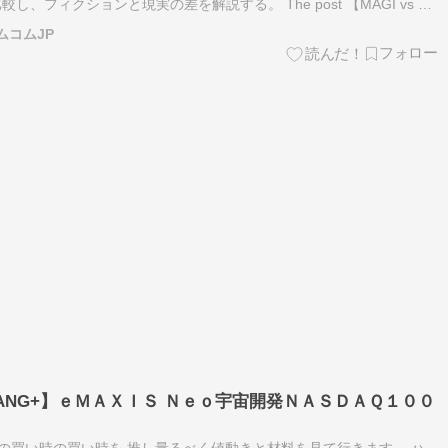
し、フィクションと現実の差を解説する。 The post 【MAGI vs 現
行するAIは実現したのか？2026年のAIガ…
ムコムJP
XT FANG+】ｅＭＡＸＩＳ Ｎｅｏ宇宙開発ＮＡＳＤＡＱ１００
G+の買い時の買い時を 推し量るべく値動きと材料を見て行きます。 ハ