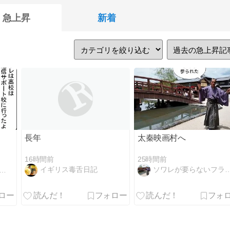
急上昇
新着
長年
太秦映画村へ
16時間前
25時間前
イギリス毒舌日記
ソワレが要らないフランス暮らし