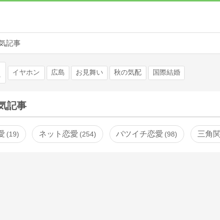
気記事
検索
イヤホン
広島
お見舞い
秋の気配
国際結婚
気記事
愛
ネット恋愛
バツイチ恋愛
三角
19
254
98