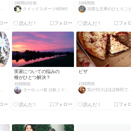
現へ！
1時間10分前
31時間前
族
クイックスポーツNEWS
清楚な文華のひとりご
実家についての悩みの
ピザ
種がひとつ解決？
21時間前
35時間前
気が付けばほぼ移民です。
ヨーロッパ発 日欧ミドルGAYカップルのツレ連れ日記