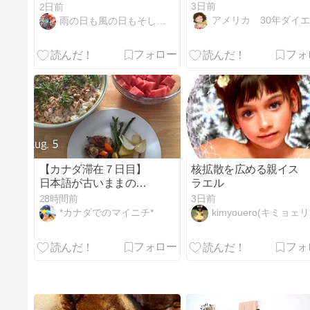
3日前
2日前
アメリカ 30年ダイエット失敗家
雨の日も風の日もそして晴れの日も！ IN アメリカ
【カナダ滞在７日目】
核拡散を広める親イス
日本語が古いままのマ
ラエル
ザー←アップデートの
28時間前
3日前
必要性を感じた瞬間
*カナダでのマイニチ*
kimyouero(キミョェリィョ)