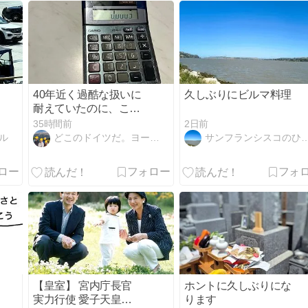
40年近く過酷な扱いに
久しぶりにビルマ料理
耐えていたのに、ここ
にきて、、、
2日前
35時間前
ル
サンフランシスコのひとりごと...３
どこのドイツだ。ヨーチワだった！
【皇室】 宮内庁長官
ホントに久しぶりにな
実力行使 愛子天皇実
ります