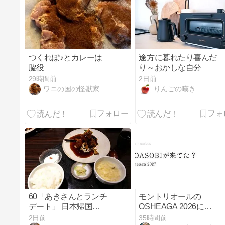
つくれぽ♪とカレーは
途方に暮れたり喜んだ
脇役
り～おかしな自分
29時間前
2日前
ワニの国の怪獣家
りんごの嘆き
60「あきさんとランチ
モントリオールの
デート」 日本帰国日
OSHEAGA 2026に
記2026年 ("Lunch Date
YOASOBIが来てた！
2日前
35時間前