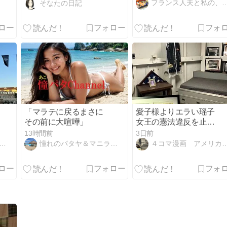
フランス人夫と私の、ぬぼ〜んな毎日
そなたの日記
「マラテに戻るまさに
愛子様よりエラい瑶子
その前に大喧嘩」
女王の憲法違反を止め
よう。戦艦アイオワの
13時間前
3日前
英雄部屋や貴賓室。
憧れのパタヤ＆マニラ・ライフ
４コマ漫画 アメリカは今日もアレだった