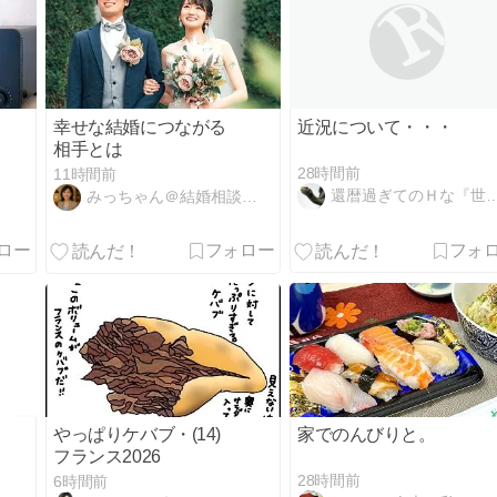
幸せな結婚につながる
近況について・・・
相手とは
28時間前
11時間前
還暦過ぎてのＨな『世迷い言』
みっちゃん＠結婚相談ラポール横浜
やっぱりケバブ・(14)
家でのんびりと。
フランス2026
28時間前
6時間前