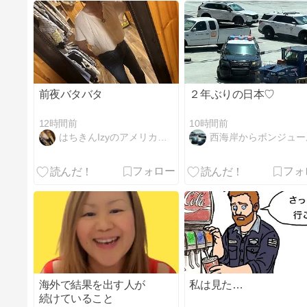
前夜バタバタ
２年ぶりの日本♡
12時間前
10時間前
はちきんIzyのアメリカ丼 Part２
西海岸からボンジュー
海外で結果を出す人が
私は見た…
続けていること