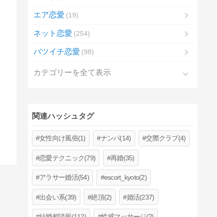
エア恋愛
19
ネット恋愛
254
バツイチ恋愛
98
カテゴリーを全て表示
関連ハッシュタグ
女性向け風俗(1)
ナンパ(14)
交際クラブ(4)
恋愛テクニック(79)
再婚(35)
アラサー婚活(54)
escort_kyoto(2)
出会い系(39)
絶頂(2)
婚活(237)
結婚相談所(112)
性感マッサージ(2)