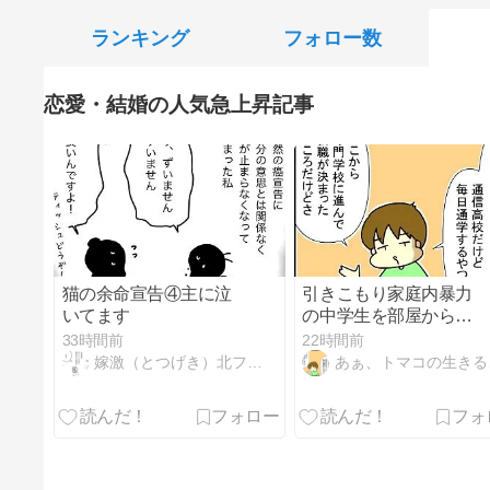
ランキング
フォロー数
恋愛・結婚の人気急上昇記事
猫の余命宣告④主に泣
引きこもり家庭内暴力
いてます
の中学生を部屋から出
した話⑩
33時間前
22時間前
嫁激（とつげき）北フランス家族
あぁ、トマコの生きる道【マンガ】