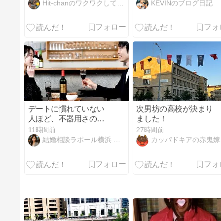
with Aki" Japan Trip
行けばよかったかも
Hit-chanのワクワクしてるよ！
KEVINのブログ日記
2026)
デートに慣れていない
次男坊の高校が決まり
人ほど、不器用さの裏
ました！
に目を向けよう
11時間前
27時間前
結婚相談ラポール横浜 幸せな結婚へと導くお手伝いをいたします
カッパドキアの赤鬼嫁日記