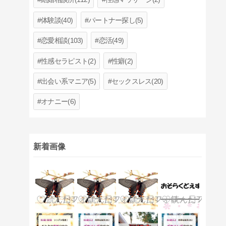
体験談(40)
パートナー探し(5)
恋愛相談(103)
恋活(49)
性感セラピスト(2)
性癖(2)
出会い系マニア(5)
セックスレス(20)
オナニー(6)
新着画像