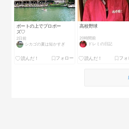
ボートの上でプロポー
高校野球
ズ♡
20時間前
2日前
ドレミの日記
シカゴの夏は短かすぎ