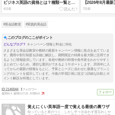
ビジネス英語の資格とは？種類一覧と選び方を徹底解説
4日前
7日前
#英会話教室
#実践的英会話
このブログのここがポイント
キャンペーン情報と料金に特化
さまざまな英会話教室や教材の最新キャンペーン情報に焦点をあてていま
す。費用や割引制度を詳細に解説し、期間限定の特典を最大限に活用でき
るように情報提供しています。各校や教材の特徴や条件差をわかりやすく
まとめているため、適切な選択ができるようサポートします。2026年に入
ってからの最新の情報をもとに、予算とニーズに合わせた最適なプランニ
ングのヒントを提示しています。今後の学習計画に役立つ詳細な比較とポ
イント解説を特徴としています。
2140044
1
週間IN:
4
週間OUT:
26
月間IN:
6
29
覚えにくい英単語一度で覚える最後の裏ワザ
知っていると差のつく、しかし中々出会わず度忘れしや