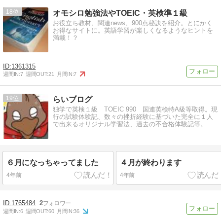
18
オモシロ勉強法やTOEIC・英検準１級
お役立ち教材、関連news、900点秘訣を紹介。とにかく
お得なサイトに。英語学習が楽しくなるようなヒントを
満載！？
1361315
週間IN:
7
週間OUT:
21
月間IN:
7
19
らいブログ
独学で英検１級 TOEIC 990 国連英検特A級等取得。現
行の試験体験記、数々の挫折経験に基づいた完全に１人
で出来るオリジナル学習法、過去の不合格体験記等。
６月になっちゃってました
４月が終わります
4年前
4年前
1765484
2
週間IN:
6
週間OUT:
60
月間IN:
36