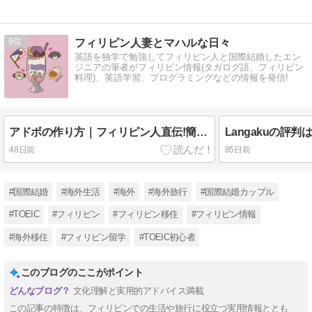
9
フィリピン人妻とマハルな日々
英語を独学で勉強してフィリピン人と国際結婚したエン
ジニアの筆者がフィリピン情報(タガログ語、フィリピン
料理)、英語学習、プログラミングなどの情報を発信!
アドボの作り方｜フィリピン人直伝!簡単レシピ＆作り方
48日前
85日前
#国際結婚
#海外生活
#海外
#海外旅行
#国際結婚カップル
#TOEIC
#フィリピン
#フィリピン移住
#フィリピン情報
#海外移住
#フィリピン留学
#TOEIC初心者
このブログのここがポイント
文化理解と実用的アドバイス満載
この記事の特徴は、フィリピンでの生活や旅行に役立つ実用情報ととも