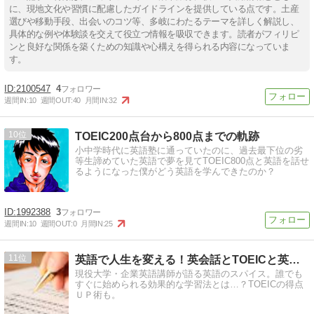
に、現地文化や習慣に配慮したガイドラインを提供している点です。土産
選びや移動手段、出会いのコツ等、多岐にわたるテーマを詳しく解説し、
具体的な例や体験談を交えて役立つ情報を吸収できます。読者がフィリピ
ンと良好な関係を築くための知識や心構えを得られる内容になっていま
【Tips】気になるブログをフォロー。

す。
登録不要。更新を逃さずキャッチ！
閉じる
2100547
4
週間IN:
10
週間OUT:
40
月間IN:
32
10
TOEIC200点台から800点までの軌跡
小中学時代に英語塾に通っていたのに、過去最下位の劣
等生諦めていた英語で夢を見てTOEIC800点と英語を話せ
るようになった僕がどう英語を学んできたのか？
1992388
3
週間IN:
10
週間OUT:
0
月間IN:
25
11
英語で人生を変える！英会話とTOEICと英検と
現役大学・企業英語講師が語る英語のスパイス。誰でも
すぐに始められる効果的な学習法とは…？TOEICの得点
ＵＰ術も。