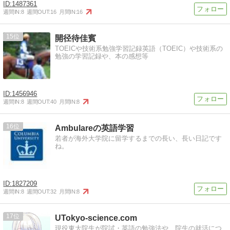
1487361
週間IN:
8
週間OUT:
16
月間IN:
16
15
開径待佳賓
TOEICや技術系勉強学習記録英語（TOEIC）や技術系の
勉強の学習記録や、本の感想等
1456946
週間IN:
8
週間OUT:
40
月間IN:
8
16
Ambulareの英語学習
若者が海外大学院に留学するまでの長い、長い日記です
ね。
1827209
週間IN:
8
週間OUT:
32
月間IN:
8
17
UTokyo-science.com
現役東大院生が院試・英語の勉強法や、院生の就活につ