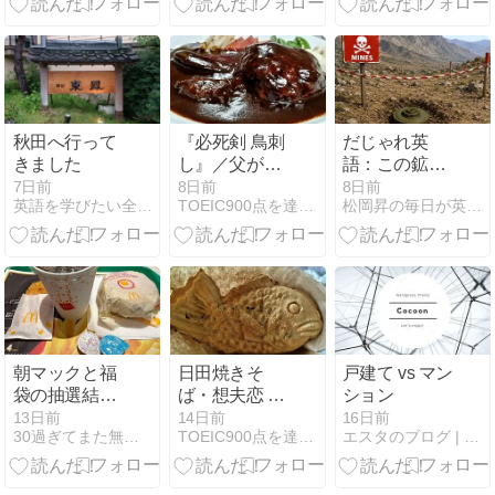
合格に導くプ
入会金無料・
ロの対策
割引でお得な
のは？
秋田へ行って
『必死剣 鳥刺
だじゃれ英
きました
し』／父が入
語：この鉱山
院した日のヨ
と地雷は私の
7日前
8日前
8日前
英語を学びたい全ての方へ送る堅実な英語独学方法〜過去の振返り
TOEIC900点を達成したオレの雑録゛
松岡昇の毎日が英語レッスン
シカミ冷食／
もの
今日の「弾い
てみた」
朝マックと福
日田焼きそ
戸建て vs マン
袋の抽選結
ば・想夫恋 上
ション
果！！
野店／1本釣
13日前
14日前
16日前
30過ぎてまた無職！な独女の日々
TOEIC900点を達成したオレの雑録゛
エスタのブログ | 就活対策・TOEIC900対策
りのたい焼
き！浪花家 南
千住店／今日