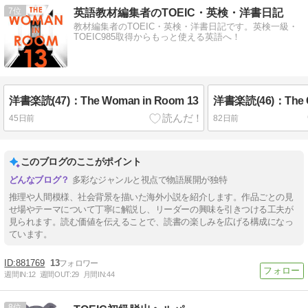
7
英語教材編集者のTOEIC・英検・洋書日記
教材編集者のTOEIC・英検・洋書日記です。英検一級・
TOEIC985取得からもっと使える英語へ！
洋書楽読(47)：The Woman in Room 13
洋書楽読(46)：The 
45日前
82日前
このブログのここがポイント
多彩なジャンルと視点で物語展開が独特
推理や人間模様、社会背景を描いた海外小説を紹介します。作品ごとの見
せ場やテーマについて丁寧に解説し、リーダーの興味を引きつける工夫が
見られます。読む価値を伝えることで、読書の楽しみを広げる構成になっ
ています。
881769
13
週間IN:
12
週間OUT:
29
月間IN:
44
8