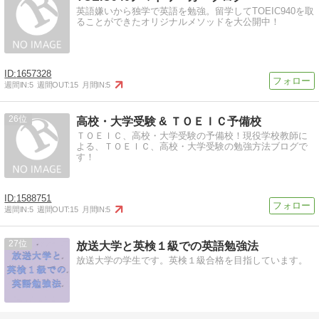
英語嫌いから独学で英語を勉強。留学してTOEIC940を取
ることができたオリジナルメソッドを大公開中！
1657328
週間IN:
5
週間OUT:
15
月間IN:
5
26
高校・大学受験 & ＴＯＥＩＣ予備校
ＴＯＥＩＣ、高校・大学受験の予備校！現役学校教師に
よる、ＴＯＥＩＣ、高校・大学受験の勉強方法ブログで
す！
1588751
週間IN:
5
週間OUT:
15
月間IN:
5
27
放送大学と英検１級での英語勉強法
放送大学の学生です。英検１級合格を目指しています。