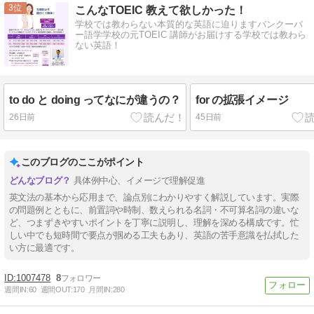
3
こんなTOEIC 教えて欲しかった！
学校では教わらない本質的な英語に迫りますバンクーバ
ー語学学校の元TOEIC 講師がお届けする学校では教わら
ない英語！
to do と doing ってなにが違うの？
for の拡張イメージ
26日前
45日前
このブログのここがポイント
具体例中心、イメージで理解促進
英文法の基本から応用まで、論点別にわかりやすく解説しています。実際
の問題例とともに、前置詞や時制、数えられる名詞・不可算名詞の違いな
ど、つまずきやすいポイントを丁寧に説明し、理解を深める構成です。忙
しい中でも短時間で要点が掴める工夫もあり、英語の苦手意識を払拭した
い方に最適です。
1007478
8
週間IN:
60
週間OUT:
170
月間IN:
280