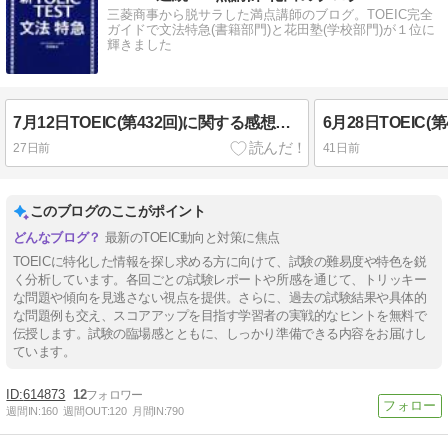
三菱商事から脱サラした満点講師のブログ。TOEIC完全
ガイドで文法特急(書籍部門)と花田塾(学校部門)が１位に
輝きました
7月12日TOEIC(第432回)に関する感想・難易度・速報 午前の部
27日前
41日前
このブログのここがポイント
最新のTOEIC動向と対策に焦点
TOEICに特化した情報を探し求める方に向けて、試験の難易度や特色を鋭
く分析しています。各回ごとの試験レポートや所感を通じて、トリッキー
な問題や傾向を見逃さない視点を提供。さらに、過去の試験結果や具体的
な問題例も交え、スコアアップを目指す学習者の実戦的なヒントを無料で
伝授します。試験の臨場感とともに、しっかり準備できる内容をお届けし
ています。
614873
12
週間IN:
160
週間OUT:
120
月間IN:
790