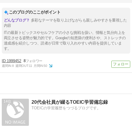
このブログのここがポイント
多彩なテーマを取り上げながらも親しみやすさを重視した
内容
ITの最新トピックスやセルフケアの小さな挑戦を扱い、情報と気分向上を
両立させる姿勢が魅力的です。Googleの知恵袋の便利さや、ストレッチの
達成感を紹介しつつ、読者が日常で取り入れやすい内容を提供していま
す。
1999452
8
週間IN:
8
週間OUT:
11
月間IN:
50
14
20代会社員が綴るTOEIC学習備忘録
TOEICの学習履歴をつづるブログです。