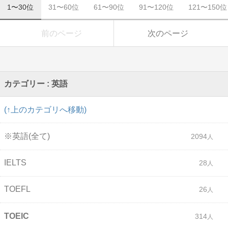
1〜30位
31〜60位
61〜90位
91〜120位
121〜150位
前のページ
次のページ
カテゴリー : 英語
(↑上のカテゴリへ移動)
※英語(全て)
2094
IELTS
28
TOEFL
26
TOEIC
314