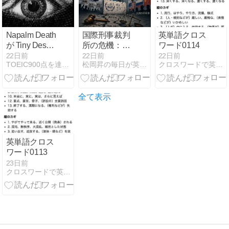
Napalm Death
国際刑事裁判
英単語クロス
が Tiny Desk
所の危機：恥
ワード0114
Concert に出
ずかしくない
22日前
22日前
22日前
TOEIC900点を達成したオレの雑録゛
松岡昇の毎日が英語レッスン
クロスワードで英語を楽しく学ぶ！
演！／マンデ
のかアメリカ
イ遠足♪カジヒ
人
デキとヤマジ
カズヒデと灰
全て表示
野敬二とｗ
英単語クロス
ワード0113
23日前
クロスワードで英語を楽しく学ぶ！