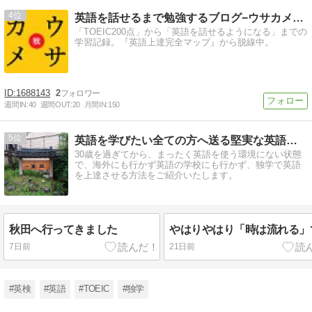
4
英語を話せるまで勉強するブログ−ウサカメ英語戦記
「TOEIC200点」から「英語を話せるようになる」までの
学習記録。『英語上達完全マップ』から脱線中。
1688143
2
週間IN:
40
週間OUT:
20
月間IN:
150
5
英語を学びたい全ての方へ送る堅実な英語独学方法〜過去の振返り
30歳を過ぎてから、まったく英語を使う環境にない状態
で、海外にも行かず英語の学校にも行かず、独学で英語
を上達させる方法をご紹介いたします。
秋田へ行ってきました
やはりやはり「時は流れる」
7日前
21日前
#英検
#英語
#TOEIC
#独学