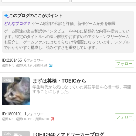
このブログのここがポイント
ゲーム歌詞の和訳と評価、新作ゲーム紹介を網羅
ゲーム関連の楽曲和訳やインタビューを中心に情熱的な内容を提供してい
ます。特定のタイトルへの深い解説やおすすめのアクションフリーゲーム
も紹介し、ゲームファンにはたまらない情報源になっています。シンプル
でわかりやすく構成し、読みやすさを重視しています。
2101465
6
週間IN:
5
週間OUT:
9
月間IN:
24
24
まずは英検・TOEICから
学生時代から気になっていた英語学習を心機一転、再開
することにしました。
1800101
1
週間IN:
5
週間OUT:
15
月間IN:
10
25
TOEIC940ノマドワーカーブログ