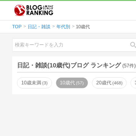
TOP
日記・雑談
年代別
10歳代
日記・雑談(10歳代)ブログ ランキング
(57件)
10歳未満
10歳代
20歳代
3
57
468