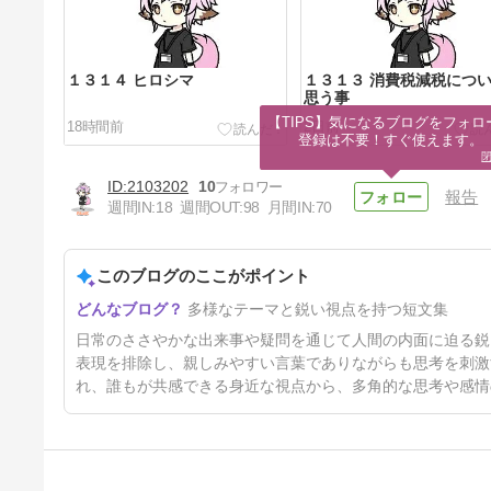
１３１４ ヒロシマ
１３１３ 消費税減税につ
思う事
【TIPS】気になるブログをフォロー
18時間前
2日前
登録は不要！すぐ使えます。
2103202
10
報告
週間IN:
18
週間OUT:
98
月間IN:
70
このブログのここがポイント
１３１０ むし
多様なテーマと鋭い視点を持つ短文集
5日前
日常のささやかな出来事や疑問を通じて人間の内面に迫る鋭
表現を排除し、親しみやすい言葉でありながらも思考を刺激
れ、誰もが共感できる身近な視点から、多角的な思考や感情