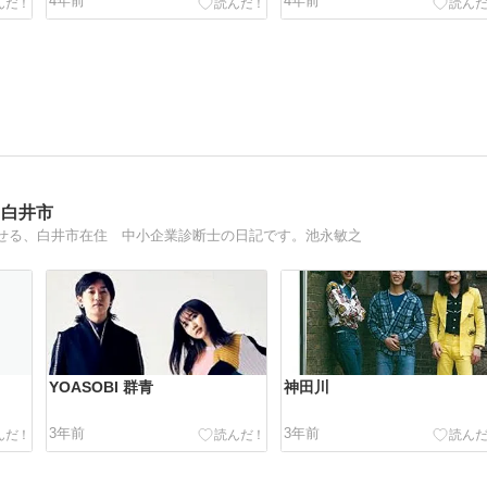
4年前
4年前
 白井市
せる、白井市在住 中小企業診断士の日記です。池永敏之
YOASOBI 群青
神田川
3年前
3年前