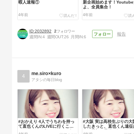
暇人速報①
新企画始めます！Youtub
よ、全員集合！
4年前
4年前
2032892
2
報告
週間IN:
4
週間OUT:
26
月間IN:
6
初めまして！いおりんです！
4年前
me.siro×kuro
4
アタシの毎日blog
#おかえり 4人でうちわを持っ
#大阪 実は高校生ぶりの大
て直也くんのLIVEに行くこと
したきっと、直也くん遠征
もいくことの楽しみである今...
れが最初で最後な気がする