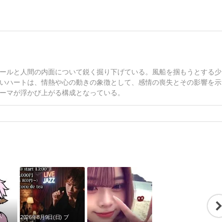
ールと人間の内面について鋭く掘り下げている。風船を掴もうとする少
いハートは、情熱や心の動きの象徴として、感情の喪失とその影響を示
ーマが浮かび上がる構成となっている。
い
2026年8月9日(日) ブ