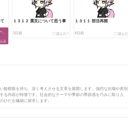
いて
１３１２ 震災について思う事
１３１１ 部活再開
。

3日前
4日前
閉じる
い観察眼を持ち、深く考えさせる文章を展開します。強烈な比喩や差別
する内容が特徴です。社会的なテーマや季節の季節感を巧みに取り入
のひだを繊細に探求します。