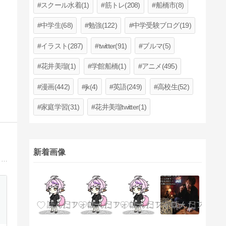
スクール水着(1)
筋トレ(208)
船橋市(8)
中学生(68)
勉強(122)
中学受験ブログ(19)
イラスト(287)
twitter(91)
ブルマ(5)
花井美瑠(1)
学館船橋(1)
アニメ(495)
漫画(442)
jk(4)
英語(249)
高校生(52)
家庭学習(31)
花井美瑠twitter(1)
新着画像
いおりんのブログへようこそ！このブログでは、パソコン関係ネタや、日々購入した物、面白かったことなどをあげていきます。よろしくお願いします。