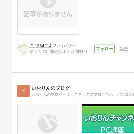
1334214
2
報告
週間IN:
10
週間OUT:
0
月間IN:
10
いおりんのブログ
3