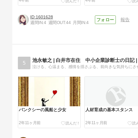
4年前
4年前
だ...
1601628
報告
週間IN:
4
週間OUT:
44
月間IN:
4
#月 名前に月が入ってるんだけ
ど、だからかな？月を見ると元
気になれる。素直になれる、
4年前
池永敏之 | 白井市在住 中小企業診断士の日記 |
自...
5
泣ける、心温まる、感情を揺さぶる、前向きな気持ちにさ
バンクシーの風船と少女
人材育成の基本スタンス
2年11ヶ月前
2年11ヶ月前