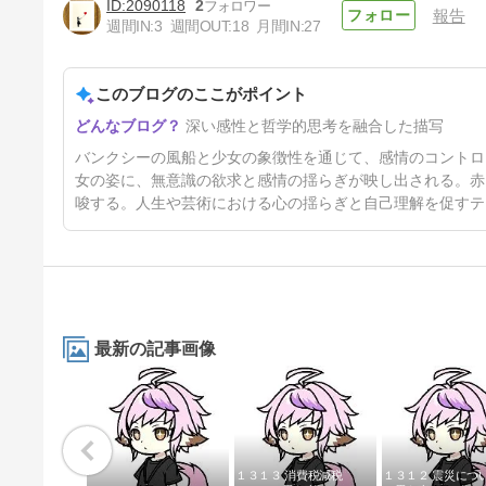
2090118
2
報告
週間IN:
3
週間OUT:
18
月間IN:
27
このブログのここがポイント
心を映す鏡 成人の日に寄せて
深い感性と哲学的思考を融合した描写
3年前
バンクシーの風船と少女の象徴性を通じて、感情のコントロ
女の姿に、無意識の欲求と感情の揺らぎが映し出される。赤
唆する。人生や芸術における心の揺らぎと自己理解を促すテ
最新の記事画像
１３１３ 消費税減税
１３１２ 震災につ