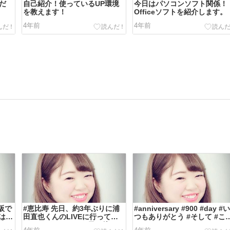
eだ
自己紹介！使っているUP環境
今日はパソコンソフト関係！
を教えます！
Officeソフトを紹介します。
4年前
4年前
阪で
#恵比寿 先日、約3年ぶりに浦
#anniversary #900 #day #
はこ
田直也くんのLIVEに行ってき
つもありがとう #そして #こ
ん
ましたどれだけこの日を待ち...
から...