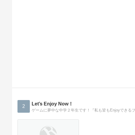
Let’s Enjoy Now！
2
ゲームに夢中な中学２年生です！『私も皆もEnjoyでき