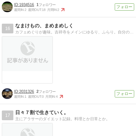
1934516
1
週間IN:
2
週間OUT:
18
月間IN:
2
なまけもの、まめまめしく
16
カフェめぐりが趣味。吉祥寺をメインにゆるり、ふらり。自分の好きなカフェや、きれいなもの、落ち着くものなど、気ままに投稿♪
2031326
2
週間IN:
1
週間OUT:
0
月間IN:
4
日々７割で生きていく。
17
主にアラサーのダイエット記録。料理とか日常とか。