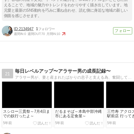
えることで、地域の魅力やトレンドをわかりやすく描き出しています。地
元愛と最新のSNS動向を巧みに重ね合わせ、読む側に身近な地域の新しい
側面を感じさせます。
2134947
1
週間IN:
0
週間OUT:
70
月間IN:
10
毎日レベルアップ〜アラサー男の成長記録〜
21
アラサー男が、妻と産まれたばかりの息子と支える為、奮闘しています！ 日々の雑記を更新していくとともに、調べ事などを備忘録のように掲載していきたいと思います。
スシロー三貫祭～7月4日ま
だるまそば～本島中部沖縄
三竹寿 アクロ
での奴行ったよ～
市にある定食屋～
駅前店 行って
5年前
5年前
5年前