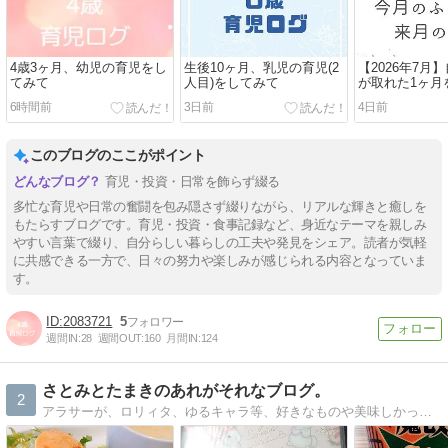
4歳3ヶ月、幼児の育児をし
生後10ヶ月、乳児の育児(2
【2026年7月
てみて
人目)をしてみて
が取れた1ヶ月
6時間前
3日前
4日前
このブログのここがポイント
育児・投資・日常を飾らず綴る
多忙な育児や日常の奮闘を包み隠さず綴りながら、リアルな輝きと癒しを
もたらすブログです。育児・投資・食事記録など、身近なテーマを親しみ
やすい言葉で綴り、自分らしい暮らしの工夫や発見をシェア。読者が気軽
に共感できる一方で、日々の努力や楽しみが感じられる内容となっていま
す。
2083721
5
週間IN:
28
週間OUT:
160
月間IN:
124
さとみとたまきのあれがそれなブログ。
2
アラサーが、ロリィタ、ゆるキャラ等、好きなものや美味しかったものなどを自由気ままに更新しているブログです。