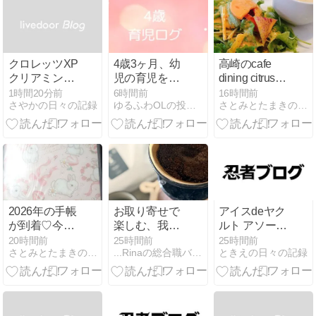
クロレッツXP
4歳3ヶ月、幼
高崎のcafe
クリアミント
児の育児をし
dining citrus
の日常使い
てみて
thymeで誕生
1時間20分前
6時間前
16時間前
さやかの日々の記録
ゆるふわOLの投資＊美容＊日常
さとみとたまきのあれがそれなブログ。
日ランチ♪
2026年の手帳
お取り寄せで
アイスdeヤク
が到着♡今年
楽しむ、我が
ルト アソート
も大好きなた
家のリアルな
セットで夏の
20時間前
25時間前
25時間前
さとみとたまきのあれがそれなブログ。
...Rinaの総合職バリキャリ女子Life...
ときえの日々の記録
けいみきさん
夏休みごは
ひととき
デザイン！
ん。