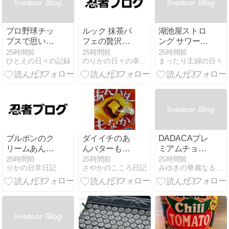
プロ野球チッ
ルック 抹茶パ
湖池屋ストロ
プスで思い出
フェの贅沢な
ング サワーク
のひととき
ひととき
リームオニオ
25時間前
25時間前
25時間前
ひとえの日々の記録
のりかの日々の幸せ日記
まったり主婦の日々
ンの味わい
ブルボンのク
ダイイチのあ
DADACAプレ
リームあんぱ
んバターもな
ミアムチョコ
んモーモーバ
かがやみつき
レート 猫缶の
25時間前
25時間前
25時間前
りかの日常日記
さやかのこころ日記
みゆきの華麗なる日常。
ニラを食べた
ひと口