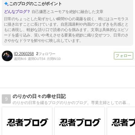
このブログのここがポイント
自己嫌悪とユーモアを絶妙に融合した文章
日常のちょっとした恥ずかしい瞬間や心の葛藤を鋭く、時にはユーモラス
に描き出すことに長けています。自意識過剰や内面のつまずきを共感とと
もに表現し、軽妙な語り口で読者の心を掴みます。文章は具体的なエピソ
ードを盛り込み、笑いや考えさせる要素を絶妙に織り交ぜつつ、日常のさ
さやかなドラマを鮮やかに映し出しています。
2060268
2
週間IN:
6
週間OUT:
54
月間IN:
10
のりかの日々の幸せ日記
9
のりかの日常を綴るブログのりかのブログ。専業主婦としての暮らしや子育て、料理、インテリアなど、さまざまなテーマを取り上げています。実用的な情報やアイデア、時には笑いと感動も詰まったコンテンツをお届けします。のりかと一緒に日々を楽しく過ごして