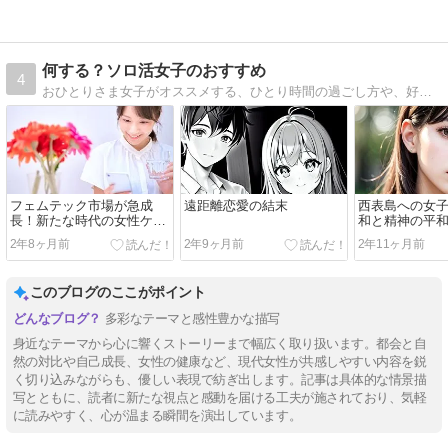
何する？ソロ活女子のおすすめ
4
おひとりさま女子がオススメする、ひとり時間の過ごし方や、好きなもの、サービスをご紹介します。
フェムテック市場が急成
遠距離恋愛の結末
西表島への女
長！新たな時代の女性ケア
和と精神の平
に注目
二泊三日の感
2年8ヶ月前
2年9ヶ月前
2年11ヶ月前
このブログのここがポイント
多彩なテーマと感性豊かな描写
身近なテーマから心に響くストーリーまで幅広く取り扱います。都会と自
然の対比や自己成長、女性の健康など、現代女性が共感しやすい内容を鋭
く切り込みながらも、優しい表現で紡ぎ出します。記事は具体的な情景描
写とともに、読者に新たな視点と感動を届ける工夫が施されており、気軽
に読みやすく、心が温まる瞬間を演出しています。