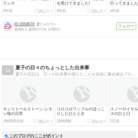
ランチ
を受けてきました!
行ってきました
(メニュー、グ
4年前
4年前
4年前
2059570
2
週間IN:
3
週間OUT:
39
月間IN:
3
夏子の日々のちょっとした出来事
14
夏子の日記は、日々の出来事や感じたことを自由に書き綴るブログです。時には楽しいこと、時には悲しいこと、その日の気分で書くため、読者も毎回違った夏子を見ることができます。また、家庭での主婦業や趣味の手芸、料理なども紹介しています。気軽に読んで
キシリトールストーン レモ
コロコロワッフルのほっこ
スノーロイヤル
ン味の日常
りしたひととき
スのひと口
1時間20分前
25時間前
2日前
このブログのここがポイント