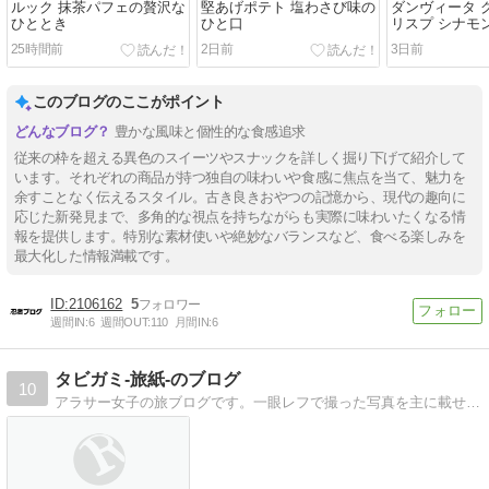
ルック 抹茶パフェの贅沢な
堅あげポテト 塩わさび味の
ダンヴィータ 
ひととき
ひと口
リスプ シナモ
25時間前
2日前
3日前
このブログのここがポイント
豊かな風味と個性的な食感追求
従来の枠を超える異色のスイーツやスナックを詳しく掘り下げて紹介して
います。それぞれの商品が持つ独自の味わいや食感に焦点を当て、魅力を
余すことなく伝えるスタイル。古き良きおやつの記憶から、現代の趣向に
応じた新発見まで、多角的な視点を持ちながらも実際に味わいたくなる情
報を提供します。特別な素材使いや絶妙なバランスなど、食べる楽しみを
最大化した情報満載です。
2106162
5
週間IN:
6
週間OUT:
110
月間IN:
6
タビガミ-旅紙-のブログ
10
アラサー女子の旅ブログです。一眼レフで撮った写真を主に載せています。美容、お買い物情報などもたまに書きます。