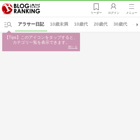
リーダー
ログイン
メニュー
アラサー日記
10歳未満
10歳代
20歳代
30歳代
4