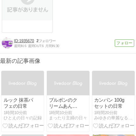
1935670
2
週間IN:
6
週間OUT:
6
月間IN:
30
最新の記事画像
ルック 抹茶パ
ブルボンのク
カンパン 100g
フェの日常
リームあんぱ
セットの日常
んモーモーバ
1時間10分前
1時間10分前
1時間20分前
ひとえの日々の記録
まったり主婦の日々
みゆきの華麗なる日常。
ニラ