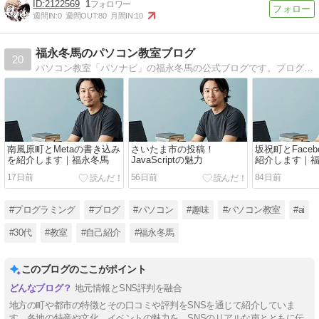
2122569
1
週間IN:
0
週間OUT:
80
月間IN:
10
福永冬馬のパソコン教室ブログ
20
パソコン教室「パソナビ」の福永冬馬の公式ブログです。プログラミングやAIや初心者向けのパソコンの基本などを解説します。話題性が高い気になるパソコン用語もピックアップします。
南風原町とMetaの書き込み
さいたま市の投稿！
坂祝町とFace
を紹介します｜福永冬馬
JavaScriptの魅力
紹介します｜
17日前
56日前
84日前
#プログラミング
#ブログ
#パソコン
#趣味
#パソコン教室
#ai
#30代
#教室
#自己紹介
#福永冬馬
このブログのここがポイント
地元情報とSNS評判を融合
地方の町や都市の特徴とその口コミや評判をSNSを通じて紹介していま
す。各地の特産や文化、イベントの魅力を、SNSのリアルな声とともに伝