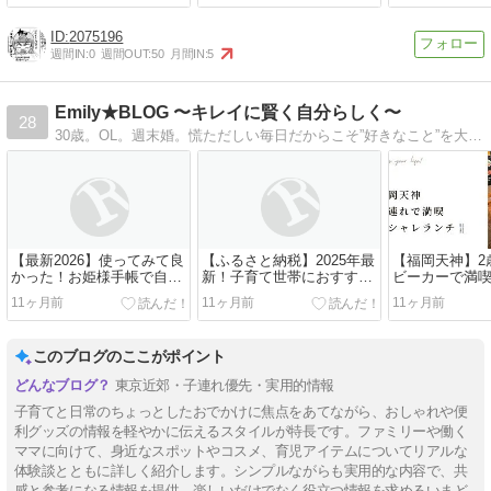
2075196
週間IN:
0
週間OUT:
50
月間IN:
5
Emily★BLOG 〜キレイに賢く自分らしく〜
28
30歳。OL。週末婚。慌ただしい毎日だからこそ”好きなこと”を大切にしたい。と願う３０代女性目線で、自分の事をちょっと好きになる★そんなBlogを更新中。
【最新2026】使ってみて良
【ふるさと納税】2025年最
【福岡天神】2
かった！お姫様手帳で自己
新！子育て世帯におすすめ
ビーカーで満
肯定感アップ！？口コミ
５選！
ランチを楽し
11ヶ月前
11ヶ月前
11ヶ月前
このブログのここがポイント
東京近郊・子連れ優先・実用的情報
子育てと日常のちょっとしたおでかけに焦点をあてながら、おしゃれや便
利グッズの情報を軽やかに伝えるスタイルが特長です。ファミリーや働く
ママに向けて、身近なスポットやコスメ、育児アイテムについてリアルな
体験談とともに詳しく紹介します。シンプルながらも実用的な内容で、共
感と参考になる情報を提供。楽しいだけでなく役立つ情報を求めるいまど