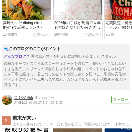
高崎のcafe dining citrus
2026年の手帳が到着♡今年
期間限定「魔
thymeで誕生日ランチ♪
も大好きなたけいみきさん
ードル」4種類
デザイン！
一番美味しか
16時間前
20時間前
2日前
は…！？
このブログのここがポイント
季節感と甘さを控えめに調整したお出かけスタイル
多彩なテーマとスタイルのコーディネートを通じて、華やかさと親しみや
すさを両立。ロリータの可愛らしさや和風の趣、イベントのおしゃれな工
夫を丁寧に紹介し、着こなしのヒントや楽しみ方を届ける。季節の変化や
イベントに合わせた工夫も見て取れ、カジュアルながらも品格ある表現が
特徴です。
1851455
9
週間IN:
12
週間OUT:
240
月間IN:
32
週末が来い
3
夫と2人暮らしのアラサー会社員の日記。他愛のない日常、仕事や人間関係で考えたこと、本の紹介などを綴っています。