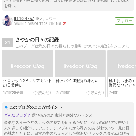
かけ情報も巧みに盛り込み、日々の生活を良好に彩る情報源としての魅力
を持つ。
1991457
9
週間IN:
0
週間OUT:
122
月間IN:
6
さやかの日々の記録
24
このブログは私の日々の暮らしや趣味についての記録をシェアしています。インテリア、手芸、料理など、私が感じた興味深いことをいろいろと書いています。ぜひ私のライフスタイルに触れながら、あなた自身の暮らしに少しのインスピレーションを感じてもらえた
クロレッツXPクリアミント
神戸パイ 3種類の味わい
極上おつまみ7
の日常使い
贅沢なひとと
1時間20分前
25時間前
2日前
このブログのここがポイント
選び抜かれた素材と絶妙なバランス
多彩なスイーツやスナックの魅力を伝えるために、個々の商品の特徴や工
夫を詳しく紹介しています。シンプルながら深みのある味わいや、見た目
の魅力とともに、日常の中のちょっとした贅沢やリラックスタイムにぴっ