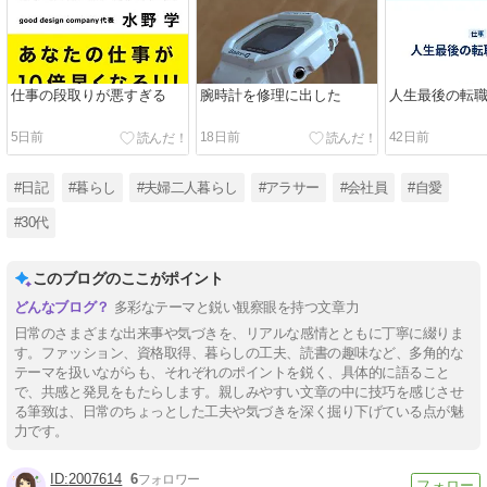
仕事の段取りが悪すぎる
腕時計を修理に出した
人生最後の転
5日前
18日前
42日前
#日記
#暮らし
#夫婦二人暮らし
#アラサー
#会社員
#自愛
#30代
このブログのここがポイント
多彩なテーマと鋭い観察眼を持つ文章力
日常のさまざまな出来事や気づきを、リアルな感情とともに丁寧に綴りま
す。ファッション、資格取得、暮らしの工夫、読書の趣味など、多角的な
テーマを扱いながらも、それぞれのポイントを鋭く、具体的に語ること
で、共感と発見をもたらします。親しみやすい文章の中に技巧を感じさせ
る筆致は、日常のちょっとした工夫や気づきを深く掘り下げている点が魅
力です。
2007614
6