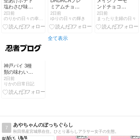
堅あげポテト
DADACAプレ
メイジ アーモ
塩わさび味の
ミアムチョコ
ンドチョコレ
ひと口
レート 猫缶の
ートの味わい
2日前
2日前
2日前
のりかの日々の幸せ日記
ゆりの日々の輝き
まったり主婦の日々
ひと口
全て表示
神戸パイ 3種
類の味わいを
楽しむ
2日前
りかの日常日記
あやちゃんのぼっちぐらし
7
秋田県産宮城県在住。ひとり暮らしアラサー女子の生態。