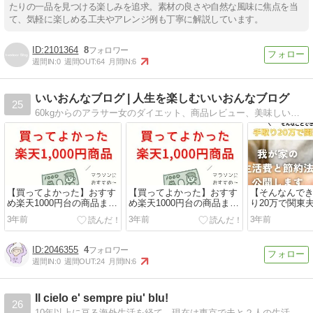
たりの一品を見つける楽しみを追求。素材の良さや自然な風味に焦点を当
て、気軽に楽しめる工夫やアレンジ例も丁寧に解説しています。
2101364
8
週間IN:
0
週間OUT:
64
月間IN:
6
いいおんなブログ | 人生を楽しむいいおんなブログ
25
60kgからのアラサー女のダイエット、商品レビュー、美味しいお店、旅行記、コラムなど
【買ってよかった】おすす
【買ってよかった】おすす
【そんなんで
め楽天1000円台の商品まと
め楽天1000円台の商品まと
り20万で関東
めたよ
めたよ
しの我が家の
3年前
3年前
3年前
節約方法を公
2046355
4
週間IN:
0
週間OUT:
24
月間IN:
6
Il cielo e' sempre piu' blu!
26
10年以上に亘る海外生活を経て、現在は東京で夫と２人の生活。Il cielo e' sempre piu' blu、空はいつも更に青い。上を向いて、前を向いて日々を生きようとする人間のあれこれを綴るブログ。