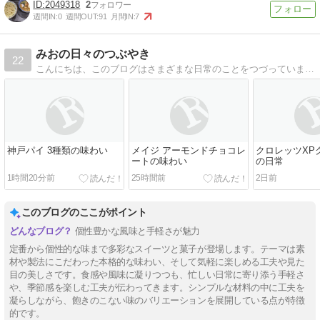
2049318
2
週間IN:
0
週間OUT:
91
月間IN:
7
みおの日々のつぶやき
22
こんにちは、このブログはさまざまな日常のことをつづっています。食べ物や旅行、趣味のことなど、私が興味を持ったことを中心に書いています。毎日更新しているので、ぜひチェックしてみてください！
神戸パイ 3種類の味わい
メイジ アーモンドチョコレ
クロレッツXP
ートの味わい
の日常
1時間20分前
25時間前
2日前
このブログのここがポイント
個性豊かな風味と手軽さが魅力
定番から個性的な味まで多彩なスイーツと菓子が登場します。テーマは素
材や製法にこだわった本格的な味わい、そして気軽に楽しめる工夫や見た
目の美しさです。食感や風味に凝りつつも、忙しい日常に寄り添う手軽さ
や、季節感を楽しむ工夫が伝わってきます。シンプルな材料の中に工夫を
凝らしながら、飽きのこない味のバリエーションを展開している点が特徴
的です。