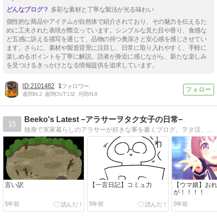
多彩な素材と丁寧な製法が光る味わい
個性的な商品やアイテムが自然体で紹介されており、その魅力を伝えるた
めに工夫された表現が際立っています。シンプルな見た目や香り、食感な
ど五感に訴える描写を通じて、品物の持つ奥深さと安心感を感じさせてい
ます。さらに、素材や製造背景に注目し、日常に取り入れやすく、手軽に
楽しめるポイントを丁寧に解説。読者が身近に感じながら、新たな楽しみ
を見つけるきっかけとなる情報提供を追求しています。
2101482
1
週間IN:
2
週間OUT:
132
月間IN:
8
Beeko's Latest −アラサーヲタク女子の日常−
15
独身で実家暮らしのアラサーが好きな事を書くブログ。ヲタ活、ゲーム、ダイエット…好きな事いろいろ！声優ヲタク故作品についてより声優さんに対しての熱のが多め！
言い訳
【一言日記】コミュ力
【ウマ娘】お
が！！！！
5年前
5年前
5年前