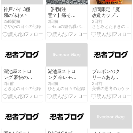
神戸パイ 3種
【閲覧注
期間限定「魔
類の味わい
意？】痛そう
改造カップヌ
なトゲトゲで
ードル」4種
25時間前
2日前
2日前
さやかの日々の記録
...Rinaの総合職バリキャリ女子Life...
さとみとたまきのあれがそれなブログ。
話題！話題の
類食べ比べ！
シャクティマ
一番美味しか
ットをプチプ
ったの
ラで体験。
は…！？
湖池屋ストロ
湖池屋ストロ
ブルボンのク
ング 豪快のり
ング 辛レモン
リームあんぱ
の味わい
の日常
んモーモーバ
2日前
2日前
2日前
ときえの日々の記録
ひとえの日々の記録
美香の思考のカケラ
ニラ