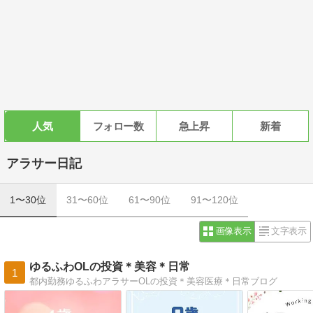
人気
フォロー数
急上昇
新着
アラサー日記
1〜30位
31〜60位
61〜90位
91〜120位
画像表示
文字表示
ゆるふわOLの投資＊美容＊日常
1
都内勤務ゆるふわアラサーOLの投資＊美容医療＊日常ブログ