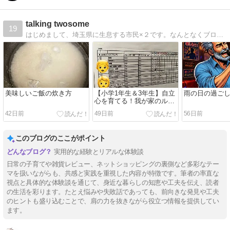
talking twosome
19
はじめまして、埼玉県に生息する市民×２です。なんとなくブログ、始めてみました＾＾まだ方向性はゆるゆる模索中ですが、とりあえず日々のあれこれを気ままに綴っていこうと思います。
美味しいご飯の炊き方
【小学1年生＆3年生】自立
雨の日の過ご
心を育てる！我が家のルー
ル作り
42日前
49日前
56日前
このブログのここがポイント
実用的な経験とリアルな体験談
日常の子育てや雑貨レビュー、ネットショッピングの裏側など多彩なテー
マを扱いながらも、共感と実践を重視した内容が特徴です。筆者の率直な
視点と具体的な体験談を通じて、身近な暮らしの知恵や工夫を伝え、読者
の生活を彩ります。たとえ悩みや失敗話であっても、前向きな発見や工夫
のヒントも盛り込むことで、肩の力を抜きながら役立つ情報を提供してい
ます。