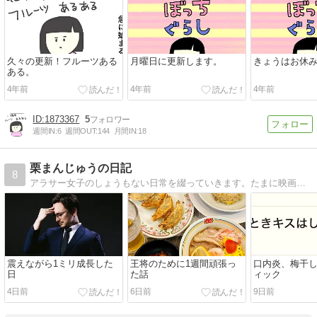
久々の更新！フルーツある
月曜日に更新します。
きょうはお休
ある。
4年前
4年前
4年前
1873367
5
週間IN:
6
週間OUT:
144
月間IN:
18
栗まんじゅうの日記
8
アラサー女子のしょうもない日常を綴っていきます。たまに映画を紹介します。
震えながら1ミリ成長した
王将のために1週間頑張っ
口内炎、梅干
日
た話
ィック
4日前
6日前
9日前