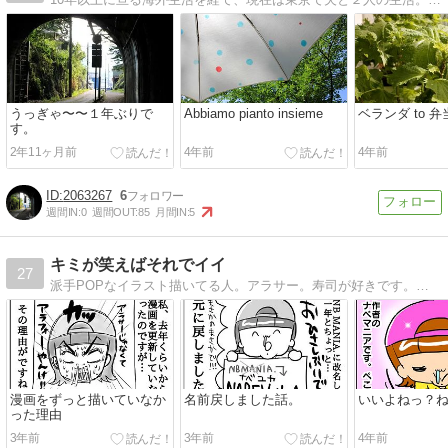
うっぎゃ〜〜１年ぶりで
Abbiamo pianto insieme
ベランダ to 弁
す。
2年11ヶ月前
4年前
4年前
2063267
6
週間IN:
0
週間OUT:
85
月間IN:
5
キミが笑えばそれでイイ
27
派手POPなイラスト描いてる人。アラサー。寿司が好きです。主に私のくだらなすぎる毎日の漫画です。暇つぶしにどうぞ！笑ってくれい！！！！
漫画をずっと描いていなか
名前戻しました話。
いいよねっ？
った理由
3年前
3年前
4年前