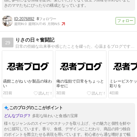
きのママたちにぴったりの構成となっています。
2076892
8
週間IN:
0
週間OUT:
45
月間IN:
5
りさの日々奮闘記
29
日常の些細な出来事や感じたことを綴った、心温まるブログです。子育てや家事、仕事との両立など、同じようなライフスタイルを持つ方に参考になる情報も多数。写真やイラストなどの可愛らしいデザインも特徴の一つです。
函館こがね いか製品の味わ
俺の塩飴で日常をちょっと
ミレービスケ
い
幸せに
彩りを
2日前
3日前
4日前
このブログのここがポイント
多彩な味わいと食感の宝庫
様々なジャンルのスイーツやスナックを取り上げ、その魅力と個性を鮮や
かに描写しています。香り、食感、デザインにこだわり、商品の持つ独自
のポイントを際立たせる表現を用いています。初心者から通な嗜好まで幅