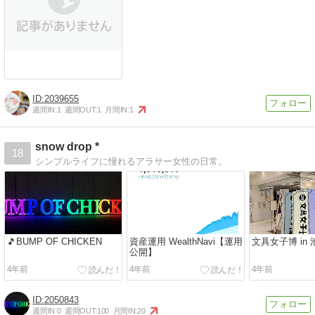
2039655
週間IN:
1
週間OUT:
1
月間IN:
1
snow drop *
18
シンプルライフに憧れるアラサー女性の日常。
🎵BUMP OF CHICKEN
資産運用 WealthNavi【運用
文具女子博 in 
公開】
4年前
4年前
4年前
2050843
週間IN:
0
週間OUT:
100
月間IN:
20