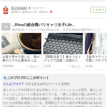
2101643
6
週間IN:
0
週間OUT:
124
月間IN:
6
...Rinaの総合職バリキャリ女子Life...
23
都内在住バリキャリOLのRinaです。大手企業総合職(PM)として働く兼業主婦で、夫婦生活・OLコーデ・副業・グルメ・スキンケアなどをご紹介しています。
お取り寄せで楽しむ、我が
【閲覧注意？】痛そうなト
【楽天マラソ
家のリアルな夏休みごは
ゲトゲで話題！話題のシャ
可愛いプチプ
ん。
クティマットをプチプラで
半額！
25時間前
2日前
3日前
体験。
このブログのここがポイント
日常を彩る多彩なテーマと実用性
多くのコーデや日常の工夫を共有しつつ、ファッションや育児、暮らしの
ちょっとしたヒントに焦点を当てている。一貫した視点で親しみやすいテ
ーマ設定と、多角的な視点を融合し、読者が自分らしさを見つけるきっか
けとなる投稿を提供している。実用的なアイテム紹介や季節感のあるお出