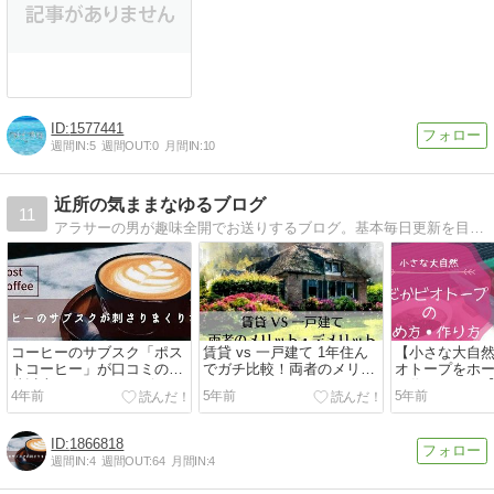
【Tips】気になるブログをフォロー。

登録不要。更新を逃さずキャッチ！
閉じる
1577441
週間IN:
5
週間OUT:
0
月間IN:
10
近所の気ままなゆるブログ
11
アラサーの男が趣味全開でお送りするブログ。基本毎日更新を目標。
コーヒーのサブスク「ポス
賃貸 vs 一戸建て 1年住ん
【小さな大自
トコーヒー」が口コミの期
でガチ比較！両者のメリッ
オトープをホ
待以上だったのでレビュー
ト・デメリットまとめ
で作ってみた
4年前
5年前
5年前
1866818
週間IN:
4
週間OUT:
64
月間IN:
4