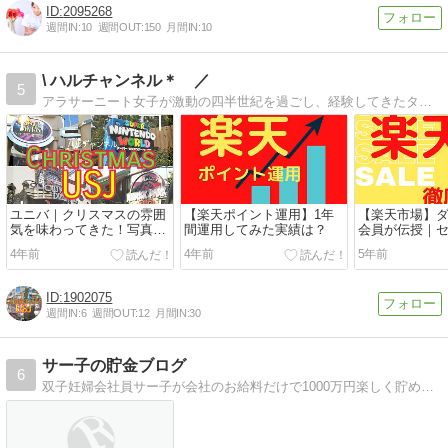
2095268
週間IN:
10
週間OUT:
150
月間IN:
10
\ ハルチャンネル＊ ／
5
アラサーニート女子が激動の四半世紀を過ごし、経験してきたタメになった事だったり、辛かった出来事、オススメ本、アラサーになってからの経験も赤裸々に書いています！
ユニバ｜クリスマスの雰囲
【楽天ポイント運用】1年
【楽天市場】
気を味わってきた！写真ユ
間運用してみた実績は？
会員が伝授｜
ニバたっぷりBLOG！
は？お得な日
4年前
4年前
5年前
説！
1902075
週間IN:
6
週間OUT:
12
月間IN:
30
サー子の貯金ブログ
6
双子妊婦会社員サー子が会社のお給料だけで1000万円楽しく貯めた『ストレスフリーな貯金アイディア』を保険、コスメ、株など、様々な方向から紹介しています。