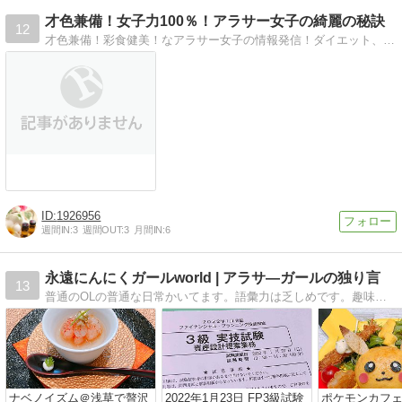
才色兼備！女子力100％！アラサー女子の綺麗の秘訣
12
才色兼備！彩食健美！なアラサー女子の情報発信！ダイエット、スキンケア、メイク、ボディケア、恋愛、人間関係、コミュニケーションまで…女子力UPの秘訣が盛り沢山！！
1926956
週間IN:
3
週間OUT:
3
月間IN:
6
永遠にんにくガールworld | アラサ―ガールの独り言
13
普通のOLの普通な日常かいてます。語彙力は乏しめです。趣味でLINEスタンプ作ってます。
ナベノイズム＠浅草で贅沢
2022年1月23日 FP3級試験
ポケモンカフ