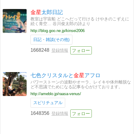
金星
太郎日記
教室は宇宙船 どこへだって行ける けやきのこずえに
続く青空… 谷川俊太郎の詩より
http://blog.goo.ne.jp/kinsei2006
日記・雑談(その他)
1668248
登録情報
七色クリスタルと
金星
アフロ
パワーストーンの波動やオーラ、レイキや体外離脱な
ど不思議でためになる記事を心がけております。
http://ameblo.jp/raasa-venus/
スピリチュアル
1648356
登録情報