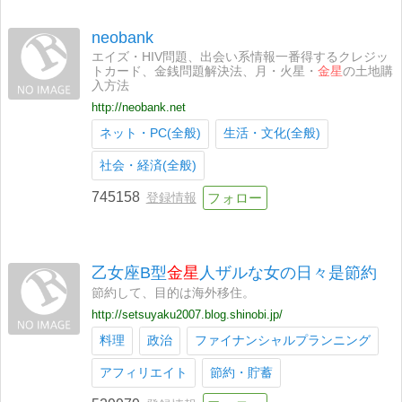
neobank
エイズ・HIV問題、出会い系情報一番得するクレジッ
トカード、金銭問題解決法、月・火星・
金星
の土地購
入方法
http://neobank.net
ネット・PC(全般)
生活・文化(全般)
社会・経済(全般)
745158
登録情報
乙女座B型
金星
人ザルな女の日々是節約
節約して、目的は海外移住。
http://setsuyaku2007.blog.shinobi.jp/
料理
政治
ファイナンシャルプランニング
アフィリエイト
節約・貯蓄