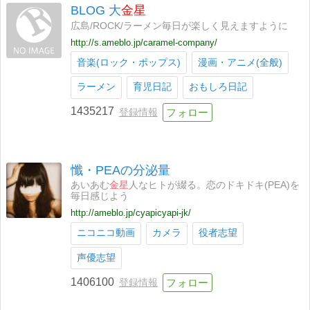
BLOG 大
金星
広島/ROCK/ラーメン毎日が楽しく見えますように
http://s.ameblo.jp/caramel-company/
音楽(ロック・ポップス)
漫画・アニメ(全般)
ラーメン
育児日記
おもしろ日記
1435217
登録情報
懺・PEAの分泌量
あいあむ
金星
人なヒトが綴る。恋のドキドキ(PEA)を
毎日感じよう
http://ameblo.jp/cyapicyapi-jk/
ニコニコ動画
カメラ
役者志望
声優志望
1406100
登録情報