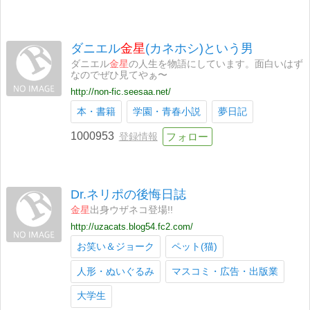
ダニエル
金星
(カネホシ)という男
ダニエル
金星
の人生を物語にしています。面白いはず
なのでぜひ見てやぁ〜
http://non-fic.seesaa.net/
本・書籍
学園・青春小説
夢日記
1000953
登録情報
Dr.ネリポの後悔日誌
金星
出身ウザネコ登場!!
http://uzacats.blog54.fc2.com/
お笑い＆ジョーク
ペット(猫)
人形・ぬいぐるみ
マスコミ・広告・出版業
大学生