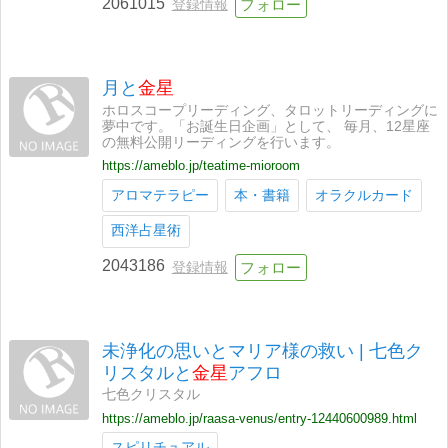
2061015
登録情報
月と
金星
ホロスコープリーディング、タロットリーディングに
夢中です。「お誕生日企画」として、 毎月、12星座
の無料公開リーディングを行います。
https://ameblo.jp/teatime-mioroom
アロマテラピー
本・書籍
オラクルカード
西洋占星術
2043186
登録情報
未浄化の思いとマリア様の救い | 七色ク
リスタルと
金星
アフロ
七色クリスタル
https://ameblo.jp/raasa-venus/entry-12440600989.html
スピリチュアル