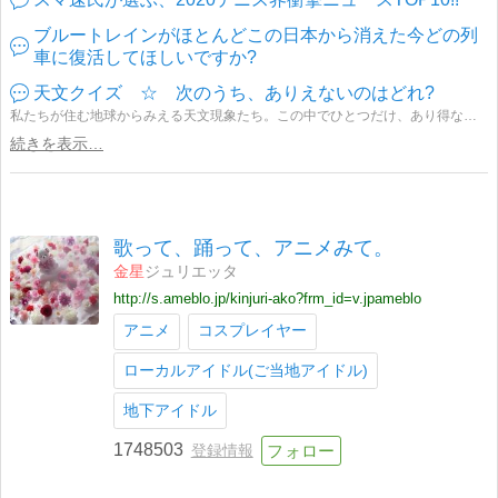
ブルートレインがほとんどこの日本から消えた今どの列
車に復活してほしいですか?
天文クイズ ☆ 次のうち、ありえないのはどれ?
私たちが住む地球からみえる天文現象たち。この中でひとつだけ、あり得ない光景が含まれています。さて、それはどれでしょう?
続きを表示…
歌って、踊って、アニメみて。
金星
ジュリエッタ
http://s.ameblo.jp/kinjuri-ako?frm_id=v.jpameblo
アニメ
コスプレイヤー
ローカルアイドル(ご当地アイドル)
地下アイドル
1748503
登録情報