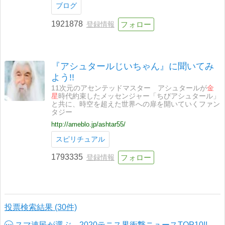
ブログ
1921878
登録情報
『アシュタールじいちゃん』に聞いてみ
よう!!
11次元のアセンテッドマスター アシュタールが
金
星
時代約束したメッセンジャー「ちびアシュタール」
と共に、時空を超えた世界への扉を開いていくファン
タジー
http://ameblo.jp/ashtar55/
スピリチュアル
1793335
登録情報
投票検索結果 (30件)
スマ速民が選ぶ、2020テニス界衝撃ニュースTOP10!!