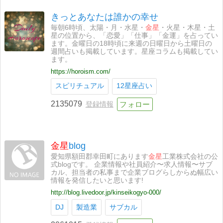
きっとあなたは誰かの幸せ
毎朝6時頃、太陽・月・水星・
金星
・火星・木星・土
星の位置から、「恋愛」「仕事」「金運」を占ってい
ます。金曜日の18時頃に来週の日曜日から土曜日の
週間占いも掲載しています。星座コラムも掲載してい
ます。
https://horoism.com/
スピリチュアル
12星座占い
2135079
登録情報
金星
blog
愛知県額田郡幸田町にあります
金星
工業株式会社の公
式blogです。 企業情報や社員紹介〜求人情報〜サブ
カル、担当者の私事まで企業ブログらしからぬ幅広い
情報を発信したいと思います!
http://blog.livedoor.jp/kinseikogyo-000/
DJ
製造業
サブカル