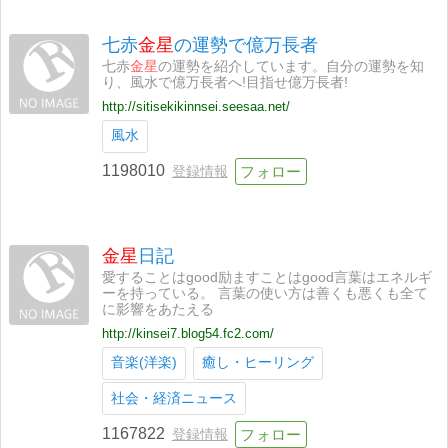
七赤
金星
の運勢で億万長者
七赤
金星
の運勢を紹介しています。自分の運勢を知
り、風水で億万長者へ!目指せ億万長者!
http://sitisekikinnsei.seesaa.net/
風水
1198010
登録情報
金星
日記
愛することはgood励ますことはgood言葉はエネルギ
ーを持っている。 言葉の使い方は善くも悪くも全て
に影響をあたえる
http://kinsei7.blog54.fc2.com/
音楽(洋楽)
癒し・ヒーリング
社会・経済ニュース
1167822
登録情報