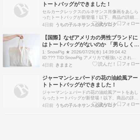
トートバッグができました！
テージ風の…
セルカークレックスのルネサンス肖像画をあしら
ったトートバッグが新登場！以下、商品の詳細を
ご紹介します。 猫（セルカークレックス）のルネ
4日前
うちの子ルネサンス公式ブログ
サンス風モノクロトートバッグ ― 額縁デザイン
猫（セルカークレックス）のルネサンス風肖像画
【国際】なぜアメリカの男性ブランドに
が、モノクロアートとしてトートバッグにプリン
はトートバッグがないのか 「男らしくあ
トされてい…
れ」の価値観根強く ゲイに向けられる眼
1: SnowPig ★ 2026/07/29(水) 14:39:04.42
差し
ID:??? TID:SnowPig アメリカで根強いとされる
ゲイ差別がSNS上で大きな注目を集めている。 き
4日前
きままと
っかけになったのは、漫画家の尾添椿さん
（@ozoekkk）が「アメリカ人の友人がトートバ
ジャーマンシェパードの花の油絵風アー
ッグ…
トトートバッグができました！
ジャーマンシェパードの花の油絵風アートをあし
らったトートバッグが新登場！以下、商品の詳細
をご紹介します。 犬（ジャーマンシェパード）の
4日前
うちの子ルネサンス公式ブログ
花の油絵風カラートートバッグ 色とりどりの花々
に囲まれた犬（ジャーマンシェパード）を、シッ
クな油絵タッチで描いたフルカラーアートトート
バッグです。…