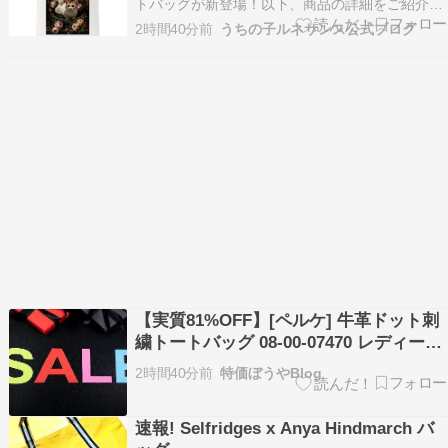
トバッグが新登場！以下、商品の詳細をご紹介し
ます。 猫（マンチカン）の花の油絵風カラートー
2時間40分前
うちの子ルネサンス公式ブログ
トバッグ 色とりどりの花々に囲まれた猫（マンチ
カン）を、シックな油絵タッチで描いたフルカラ
ーアートトートバッグです。アンティークの名画
のような深み…
【実質81%OFF】[ペルケ] 牛革ドット刺
繍トートバッグ 08-00-07470 レディース
BK 価格:￥62,700 ク:￥3,135 ポ:47740pt
2時間40分前
特価ぼうやBlog
速報! Selfridges x Anya Hindmarch バ