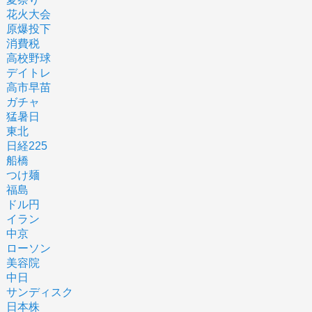
花火大会
原爆投下
消費税
高校野球
デイトレ
高市早苗
ガチャ
猛暑日
東北
日経225
船橋
つけ麺
福島
ドル円
イラン
中京
ローソン
美容院
中日
サンディスク
日本株