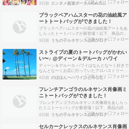
は、2026年8月8日(土)から8月19日(水)まで、
3日前
エンタメ超速ポータルCarコム
「すとぷり縁日かふぇ」が『Park in Park』にて
開催されます。ちょうちんやのぼりに彩られた空
ブラックベアハムスターの花の油絵風ア
間…
ートトートバッグができました！
ブラックベアハムスターの花の油絵風アートをあ
しらったトートバッグが新登場！以下、商品の詳
細をご紹介します。 ハムスター（ブラックベアハ
3日前
うちの子ルネサンス公式ブログ
ムスター）の花の油絵風カラートートバッグ 色と
りどりの花々に囲まれたハムスター（ブラックベ
ストライプの夏のトートバッグがかわい
アハムスター）を、シックな油絵タッチで描いた
い〜♪ @ディーン＆デルーカ ハワイ
フルカラーア…
ディーン＆デルーカ ハワイはなんとな〜く好きで
なんとな〜くお店に行っていたアロハストリート
さんの記事に、メッシュトートも！ディーン＆デ
4日前
のほほん〜ハワイひとりごと♪
ルーカ ハワイ新作限定品5選メッシュトート（リ
ッツ・カールトン店限定）(写真はアロハストリ
フレンチアンゴラのルネサンス肖像画ミ
ートさんより)毎年人気を集めるメッシュトート
ニトートバッグができました！
バッグに、2…
フレンチアンゴラのルネサンス肖像画をあしらっ
たミニトートバッグが新登場！以下、商品の詳細
をご紹介します。 うさぎ（フレンチアンゴラ）の
4日前
うちの子ルネサンス公式ブログ
紋章 ミニトートバッグ（アルファベットチャーム
付き） うさぎ（フレンチアンゴラ）の紋章を、ミ
セルカークレックスのルネサンス肖像画
ニトートバッグの正面にあしらいました。ヴィン