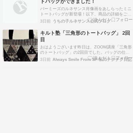
トバッグができました！
の名画のよう…
バーミーズのルネサンス肖像画をあしらったミニ
トートバッグが新登場！以下、商品の詳細をご紹
介します。 猫（バーミーズ）の紋章 ミニトート
3日前
うちの子ルネサンス公式ブログ
バッグ（アルファベットチャーム付き） 猫（バー
ミーズ）の紋章を、ミニトートバッグの正面にあ
キルト塾「三角形のトートバッグ」 2回
しらいました。ヴィンテージ風のデザインが、普
目
段使いにアク…
おはようございます昨日は、ZOOM講座「三角形
のトートバッグ」の2回目でした。バッグの仕立
ての仕方と、スクラップ布を使ったバッグの作り
3日前
Always Smile From SP 私のチクチク日記
方でした。私のバッグは、完成しました。うち布
は、蜂さんの布です。スクラップ布のバッグは、
別日に作ろうと思います。 では、みなさま今日も
すてきな１…