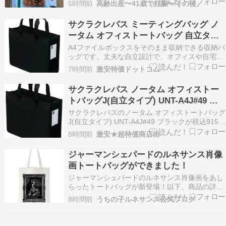
ッグ ビニールバッグ メルカドバッグ ワイヤーバ
5時間前
高齢出産〜41歳で妊娠〜その後。
ッグ カゴバッグ サマーバッグ 偏光 トート タッ
セル きらきら 上品 かわいい 銀 青 紫 春 夏 動画
サクラクレパス ミーティングバッグ ノ
あり live061…
ータム オフィストートバッグ 自立タイ
プ 880円から！プライム会員は送料無
A4ファイルボックスをそのまま収納できる収納バ
料！
ッグです。丈夫な自立設計で、オフィスや自宅で
書類や仕事道具をまとめて持ち運べます。必要な
7時間前
激安特価ドットコム
資料をひとまとめにできるので、デスク周りをス
ッキリ保てます。 側面には厚手のPPシート […]
サクラクレパス ノータム オフィストー
トバッグJ(自立タイプ) UNT-A4J#49 ブ
ラック 税込915円 ダークグレー・オレン
サクラクレパスのノータム オフィストートバッグ
ジ 税込880円 プライム会員送料無料
J(自立タイプ) UNT-A4J#49 ブラックが税込915円
の特価。UNT-A4J#144 ダークグレー・UNT-
8時間前
激安★超特価商店街
A4J#5 オレンジも税込880円の特価。Amazonプ
ライム会員(無料体験中でもOK)または3,500円以
ジャーマンシェパードのルネサンス肖像
上購入で送…
画トートバッグができました！
ジャーマンシェパードのルネサンス肖像画をあし
らったトートバッグが新登場！以下、商品の詳細
をご紹介します。 犬（ジャーマンシェパード）の
8時間前
うちの子ルネサンス公式ブログ
ルネサンス風モノクロトートバッグ ― 額縁デザ
イン 犬（ジャーマンシェパード）のルネサンス風
肖像画が、モノクロアートとしてトートバッグに