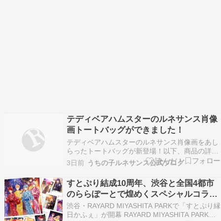
テディベアハムスターのルネサンス肖像
画トートバッグができました！
テディベアハムスターのルネサンス肖像画をあし
らったトートバッグが新登場！以下、商品の詳細
をご紹介します。 ハムスター（テディベアハムス
3日前
うちの子ルネサンス公式ブログ
ター）のルネサンス風モノクロトートバッグ ―
額縁デザイン ハムスター（テディベアハムスタ
すとぷり結成10周年、渋谷と全国4都市
ー）のルネサンス風肖像画が、モノクロアートと
のららぽーとで煌めくスペシャルコラボ
してトートバ…
レーション開催！
渋谷・RAYARD MIYASHITA PARKで「すとぷり縁
日かふぇ」が開幕 RAYARD MIYASHITA PARKで