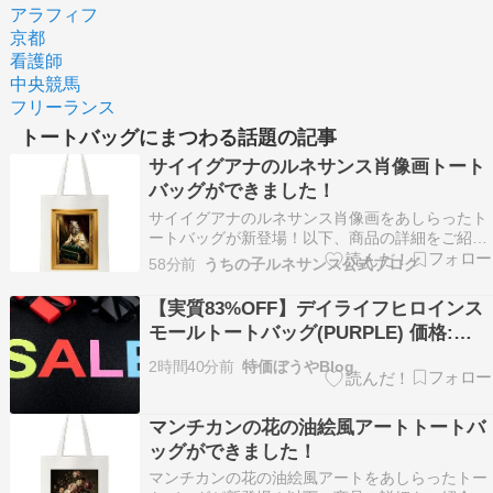
アラフィフ
京都
看護師
中央競馬
フリーランス
トートバッグにまつわる話題の記事
サイイグアナのルネサンス肖像画トート
バッグができました！
サイイグアナのルネサンス肖像画をあしらったト
ートバッグが新登場！以下、商品の詳細をご紹介
します。 イグアナ（サイイグアナ）のルネサンス
58分前
うちの子ルネサンス公式ブログ
風カラートートバッグ ― 金縁フレームデザイン
イグアナ（サイイグアナ）のルネサンス風肖像画
【実質83%OFF】デイライフヒロインス
が、鮮やかなカラーアートとしてトートバッグに
モールトートバッグ(PURPLE) 価格:
プリントさ…
￥10,346 ク:￥0 ポ:8588pt
2時間40分前
特価ぼうやBlog
マンチカンの花の油絵風アートトートバ
ッグができました！
マンチカンの花の油絵風アートをあしらったトー