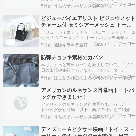
品の詳細をご紹介します。 うさぎ（ニュージーラ
5日前
うちの子ルネサンス公式ブログ
ンドホワイト）の紋章 ミニトートバッグ（アルフ
ァベットチャーム付き） うさぎ（ニュージーラン
ビジューバイエアリスト ビジュウノット
ドホワイト）の紋章を、ミニトートバッグの正面
チャーム付 セミシアーメッシュ トート
にあしらい…
バッグ
ビジューバイエアリスト ビジュウノットチャーム
付 セミシアーメッシュ トートバッグ※画像クリ
ックで商品詳細へビジューバイエアリスト ビジュ
5日前
通販キラキラ宝箱
ウノットチャーム付 セミシアーメッシュ トート
バッグ合成皮革を約３ｍｍの無双仕立てで編み上
防弾チョッキ素材のカバン
げた、メッシュデザイン。チュール素材を裏張り
私は、ずっと吉田カバンを愛用していて、１泊２
すること…
日の出張や旅行ぐらいなら、このポーター
(PORTER)のビジネスバックを使っています。 そ
5日前
はじかみ神主のぶろぐ（ジンジャー神社）
して、２～３泊だと、吉田カバンのオリジナルブ
ランド・ラゲッジレーベル(LUGGAGE LABEL)の
アメリカンのルネサンス肖像画トートバ
旅行用のショルダーを使用します。 なお、吉田…
ッグができました！
アメリカンのルネサンス肖像画をあしらったトー
トバッグが新登場！以下、商品の詳細をご紹介し
ます。 うさぎ（アメリカン）のルネサンス風モノ
5日前
うちの子ルネサンス公式ブログ
クロトートバッグ ― 額縁デザイン うさぎ（アメ
リカン）のルネサンス風肖像画が、モノクロアー
ディズニー＆ピクサー映画「トイ・スト
トとしてトートバッグにプリントされています。
ーリー」のキャラクターが彩る、日常を