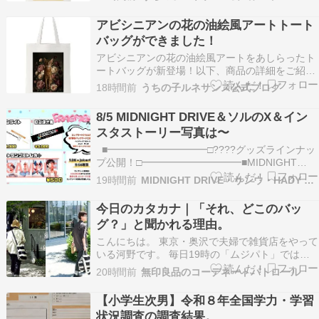
ートバッグ ― 金縁フレームデザイン 猫（マンチ
カン）のルネサンス風肖像画が、鮮やかなカラー
アビシニアンの花の油絵風アートトート
アートとしてトートバッグにプリントされていま
バッグができました！
す。ゴール…
アビシニアンの花の油絵風アートをあしらったト
ートバッグが新登場！以下、商品の詳細をご紹介
します。 猫（アビシニアン）の花の油絵風カラー
18時間前
うちの子ルネサンス公式ブログ
トートバッグ 色とりどりの花々に囲まれた猫（ア
ビシニアン）を、シックな油絵タッチで描いたフ
8/5 MIDNIGHT DRIVE＆ソルのX＆イン
ルカラーアートトートバッグです。アンティーク
スタストーリー写真は〜
の名画のよう…
■━━━━━━━━━━□????グッズラインナッ
プ公開！□━━━━━━━━━━■MIDNIGHT
DRIVE LIVE EVENT「FRAGMENT Part5」グッ
19時間前
MIDNIGHT DRIVE・サンウ・HADY 応援三昧
ズラインナップ????詳細はこちらから
https://t.co/ziyJegZ0v6新グッズはオリジナルロゴ
今日のカタカナ｜「それ、どこのバッ
ト…
グ？」と聞かれる理由。
こんにちは。 東京・奥沢で夫婦で雑貨店をやって
いる河野です。 毎日19時の「ムジパト」では、
無印良品をご紹介しています。 昨日から始めた
20時間前
無印良品のコーデネートパトロール
「今日のカタカナ」では、日本各地で出会った作
り手のものづくりを、一品ずつご紹介します。 派
【小学生次男】令和８年全国学力・学習
手ではないけれど、毎日使いたくなるもの。 気が
状況調査の調査結果。
つけば…