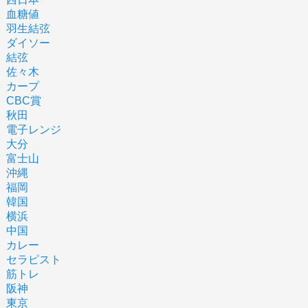
血糖値
羽生結弦
ダイソー
結弦
佐々木
カープ
CBC賞
秋田
電子レンジ
大分
富士山
沖縄
福岡
韓国
横浜
中国
カレー
セラピスト
筋トレ
阪神
東京