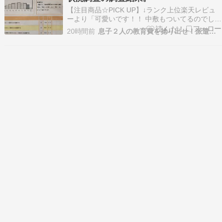
【注目商品☆PICK UP】↓ランク上位楽天レビュ
ーより「可愛いです！！ 中敷もついてるのでしっ
かりしていて良かったです！」＼600円OFFクー
20時間前
息子２人の教育費を捻り出せ！派遣ママの節約の日々
ポン配布中!!／ トートバッグ レディース ネオプ
レン メッシュ 編み込み ポーチ付き バッグインバ
ッグ イントレチャート 肩掛け ダ…