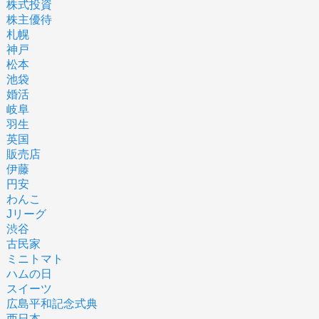
株式投資
株主優待
札幌
神戸
松本
池袋
婚活
岐阜
羽生
英国
販売店
伊藤
円安
わんこ
Jリーグ
渋谷
古民家
ミニトマト
ハムの日
スイーツ
広島平和記念式典
西日本