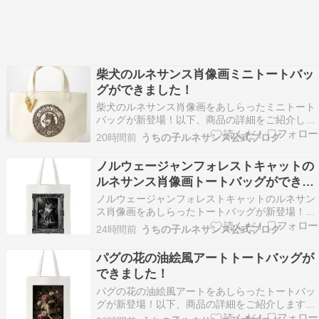
柴犬のルネサンス肖像画ミニトートバッ
グができました！
柴犬のルネサンス肖像画をあしらったミニトート
バッグが新登場！以下、商品の詳細をご紹介しま
す。 犬（柴犬）の紋章 ミニトートバッグ（アル
20時間前
うちの子ルネサンス公式ブログ
ファベットチャーム付き） 犬（柴犬）の紋章を、
ミニトートバッグの正面にあしらいました。ヴィ
ノルウェージャンフォレストキャットの
ンテージ風のデザインが、普段使いにアクセント
ルネサンス肖像画トートバッグができま
を添えます。…
した！
ノルウェージャンフォレストキャットのルネサン
ス肖像画をあしらったトートバッグが新登場！以
下、商品の詳細をご紹介します。 猫（ノルウェー
24時間前
うちの子ルネサンス公式ブログ
ジャンフォレストキャット）のルネサンス風モノ
クロトートバッグ ― 額縁デザイン 猫（ノルウェ
パグの花の油絵風アートトートバッグが
ージャンフォレストキャット）のルネサンス風肖
できました！
像画が、モ…
パグの花の油絵風アートをあしらったトートバッ
グが新登場！以下、商品の詳細をご紹介します。
犬（パグ）の花の油絵風カラートートバッグ 色と