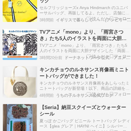
ッグ
セルフリッジョーズx Anya Hindmarch のユニバ
ーサルバッグ、再販してるよ。ただし、店舗に出
向いてピックアップしなきゃだけど。大きい方
3時間前
イギリスで暮らして・・・(アンビリーバボーテンコ盛り!)
は、通知きてから、気がついたのが5分遅くて、
既に売り切れ。小さい方は残りわずかみたい。記
TVアニメ「mono」より、「雨宮さつ
事出した後に、売り切れだったらすみません。
き」たち5人のイラストを両面に大胆デ
た…
ザインした両面フルグラフィックTシャ
TVアニメ「mono」より、「雨宮さつき」たち5
ツなどが新登場！
人のイラストを両面に大胆デザインした「両面フ
ルグラフィックTシャツ」をはじめ、トートバッ
3時間20分前
ドーナネットワーク公式 アニメ総合情報
グやステッカー、パスケースなど、さまざまな
monoグッズが二次元コスパから登場。 商品情報
キンカチョウのルネサンス肖像画ミニト
■TVアニメ「mono」 両面フルグラフィックTシ
ートバッグができました！
ャ…
キンカチョウのルネサンス肖像画をあしらったミ
ニトートバッグが新登場！以下、商品の詳細をご
紹介します。 キンカチョウの紋章 ミニトートバ
4時間前
うちの子ルネサンス公式ブログ
ッグ（アルファベットチャーム付き） キンカチョ
ウの紋章を、ミニトートバッグの正面にあしらい
【Seria】納豆スクイーズとウォーター
ました。ヴィンテージ風のデザインが、普段使い
シール
にアクセント…
夏っぽ かごバッグ ビニール トートバッグ レディ
ース【glea グレア｜HAYNI ヘイニ】シルバーバ