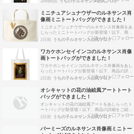
26時間前
うちの子ルネサンス公式ブログ
りどりの花々に囲まれた犬（パグ）を、シックな
油絵タッチで描いたフルカラーアートトートバッ
ミニチュアシュナウザーのルネサンス肖
グです。アンティークの名画のような深みのある
像画ミニトートバッグができました！
色調が、持つ…
ミニチュアシュナウザーのルネサンス肖像画をあ
しらったミニトートバッグが新登場！以下、商品
の詳細をご紹介します。 犬（ミニチュアシュナウ
2日前
うちの子ルネサンス公式ブログ
ザー）の紋章 ミニトートバッグ（アルファベット
チャーム付き） 犬（ミニチュアシュナウザー）の
ワカケホンセイインコのルネサンス肖像
紋章を、ミニトートバッグの正面にあしらいまし
画トートバッグができました！
た。ヴィン…
ワカケホンセイインコのルネサンス肖像画をあし
らったトートバッグが新登場！以下、商品の詳細
をご紹介します。 インコ（ワカケホンセイイン
2日前
うちの子ルネサンス公式ブログ
コ）のルネサンス風カラートートバッグ ― 金縁
フレームデザイン インコ（ワカケホンセイイン
オシキャットの花の油絵風アートトート
コ）のルネサンス風肖像画が、鮮やかなカラーア
バッグができました！
ートとしてトー…
オシキャットの花の油絵風アートをあしらったト
ートバッグが新登場！以下、商品の詳細をご紹介
します。 猫（オシキャット）の花の油絵風カラー
2日前
うちの子ルネサンス公式ブログ
トートバッグ 色とりどりの花々に囲まれた猫（オ
シキャット）を、シックな油絵タッチで描いたフ
バーミーズのルネサンス肖像画ミニトー
ルカラーアートトートバッグです。アンティーク