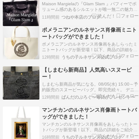
Maison Margielaの『Glam Slam 』パフィーでボ
リューム感のあるシルエットが唯一無二の魅力を
放つグラムスラムのトートバッグショルダースト
11時間前
つねや本店のブログ
ラップ付きの2WAY仕様です¥323,400(Maison
Margiela)????DMまたはお電話でお問い合わせも
ポメラニアンのルネサンス肖像画ミニト
承り…
ートバッグができました！
ポメラニアンのルネサンス肖像画をあしらったミ
ニトートバッグが新登場！以下、商品の詳細をご
紹介します。 犬（ポメラニアン）の紋章 ミニト
12時間前
うちの子ルネサンス公式ブログ
ートバッグ（アルファベットチャーム付き） 犬
（ポメラニアン）の紋章を、ミニトートバッグの
【しまむら新商品】人気高いスヌーピ
正面にあしらいました。ヴィンテージ風のデザイ
ー！
ンが、普段使い…
しまむら新商品が気になる。08/05(水) 15:00～予
約販売のスヌーピーバッグ。即完売続々。 デニム
カラー1色のバッグがお洒落。バッグ
12時間前
ぱんだのぶろぐ〜毎日がプレゼント〜
（PEANUTS）税込 3,289円 トートバッグ
（PEANUTS） 税込 3,289円 ボストンもシンプル
マンチカンのルネサンス肖像画トートバ
なデザインが魅力的。ボストンバッ…
ッグができました！
マンチカンのルネサンス肖像画をあしらったトー
トバッグが新登場！以下、商品の詳細をご紹介し
ます。 猫（マンチカン）のルネサンス風カラート
16時間前
うちの子ルネサンス公式ブログ