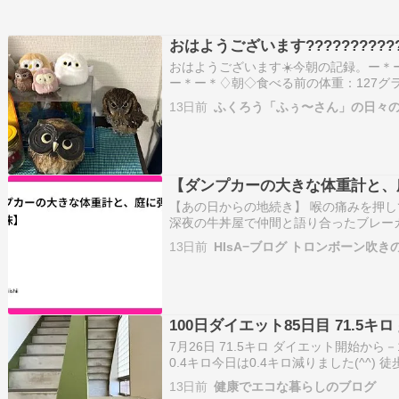
おはようございます????????????
おはようございます☀️今朝の記録。ー＊
ー＊ー＊♢朝◇食べる前の体重：127グ
ズラサプリ：なし食べた量：5グラムペ
13日前
ふくろう「ふぅ〜さん」の日々の
＊ー＊ー＊ー＊ー＊ー＊♪ふぅ〜さんの様
屋の電気…
【ダンプカーの大きな体重計と、
【あの日からの地続き】 喉の痛みを押
深夜の牛丼屋で仲間と語り合ったブレー
カチッと上げ直せばいいと自分に言い聞
13日前
HIsA−ブログ トロンボーン吹き
太陽と、子どもたちの弾んだ靴音で滑ら
輪郭】 「パパはな…
100日ダイエット85日目 71.5キ
7月26日 71.5キロ ダイエット開始から－1
0.4キロ今日は0.4キロ減りました(^^
ノルマ達成の1週間でした。 体脂肪率 22
13日前
健康でエコな暮らしのブログ
2％(開始時24.9％) 前日＋0.8％体…