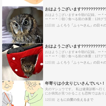
おはようございます????????????
おはようございます☀️今朝の記録。ー＊
ー＊ー＊♢朝◇食べる前の体重：128グ
ズラサプリ：なし食べた量：5グラムペ
11日前
ふくろう「ふぅ〜さん」の日々の
＊ー＊ー＊ー＊ー＊ー＊♪ふぅ〜さんの様
屋の電気…
おはようございます????????????
おはようございます☀️今朝の記録。ー＊
ー＊ー＊♢朝◇食べる前の体重：127グ
ズラサプリ：なし食べた量：5グラムペ
12日前
ふくろう「ふぅ〜さん」の日々の
＊ー＊ー＊ー＊ー＊ー＊♪ふぅ〜さんの様
屋の電気…
年寄りは小太りじいさんでいい！
夫のマシュウです。 私は健康診断へ行く
にか病気が見つかることも恐怖ではあり
計に乗ってください」と言われることと
12日前
ともに白髪の生えるまで
い」と言われて胴回りを測られることが