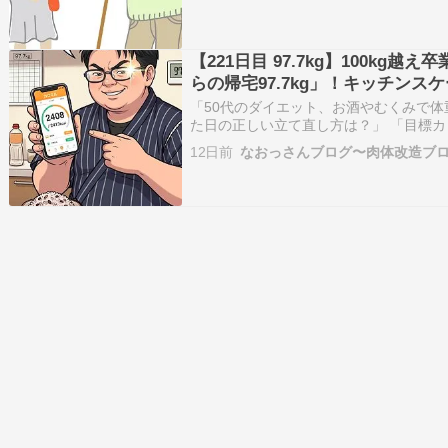
と乗ってみたり、…
【221日目 97.7kg】100kg越え
らの帰宅97.7kg」！キッチンス
ル管理と真夏のルーター買い替え
「50代のダイエット、お酒やむくみで体重
た日の正しい立て直し方は？」 「目標
とき、食事をどう調整すれば太らずに満
12日前
なおっさんブログ〜肉体改造ブ
ダイエット中の突発的な体重のブレへの
ロミル」 …