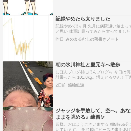
て…
記録やめたら太りました
記録やめて3ヶ月 先月に病院通い始まっ
と思い 体重計乗ってみたら太ってました (ﾉ□︎`
٩(ˊᗜˋ*)و 昨夜 家族3人で燈花会へ ฅˆ•ﻌ•ˆฅ♬︎*゜ 帰宅後 私「燈花会ってい
昨日
みのまるむしの落書きノート
う光のお祭り楽しかったね」 私「光…
朝の氷川神社と慶元寺へ散歩
にほんブログ村にほんブログ村 今日は何
計乗ったら 101.8kg。増えとるやん！
うちがイイんじゃない と言うから 行く
2日前
銀輪鉄道
を降りると………なんと………！不動堂
のデ…
ジャッジを手放して、空へ。あな
ままを眺める』練習✨
皆様、おはようございます☆ 朝5時55
いています。 夜21時にビーズの事をあ