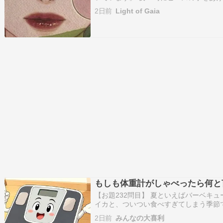
します。 (｡-人-｡)✨ 。♥｡･ﾟ♡ﾟ･｡♥｡･ﾟ
2日前
Light of Gaia
る???? 目の前の出来事に、つい 『これ
もしも体重計がしゃべったら何と
【お題232問目】 夏といえばバーベキ
イカと、ついつい食べすぎてしまう季節
計に乗ったら突然しゃべりだしました。
2日前
みんなの大喜利
けてきた体重計が、ついに口を開いたと