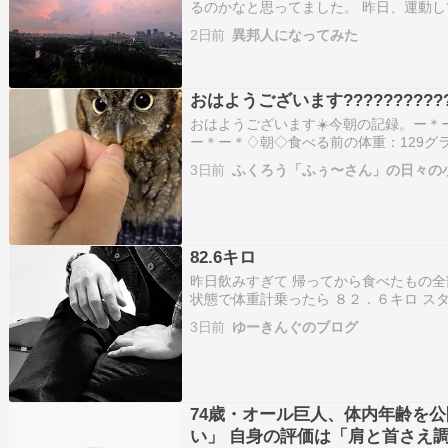
るのかなと思ってました。 昨日、運動
て、翌朝の体重計。。計ると体重が0.05
2日前
異邦人になってみた
0.01kg。。。まあ誤差ですけど、これ
です…
おはようございます????????????
おはようございます☀️今朝の記録。ー＊
ー＊ー＊♢朝◇食べる前の体重：129グ
ズラサプリ：なし食べた量：7グラムペ
3日前
ふくろう「ふぅ〜さん」の日々の
＊ー＊ー＊ー＊ー＊ー＊♪ふぅ〜さんの様
屋の電気…
82.6キロ
昨日飲みすぎて 帰ってから食べたもの全
状態で体重計乗ったら ８２．６キロ ス
６キロ ８．５キロ減 過去の記録を見た
3日前
ゆーきんぐのブログ
い 戻ってきた☆ […]
74歳・オール巨人、体内年齢を
い」 自身の評価は「肩と首さえ