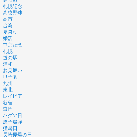
札幌記念
高校野球
高市
台湾
夏祭り
婚活
中京記念
札幌
道の駅
浦和
お見舞い
甲子園
九州
東北
レイピア
新宿
盛岡
ハグの日
原子爆弾
猛暑日
長崎原爆の日