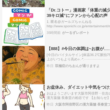
「Dr.コトー」漫画家「体重の減
39キロ減”にファンから心配の声
1. 匿名@ガールズちゃんねる
http://www.sponichi.co.jp/entertainmen
山田氏は「体重の減少が止まりません」
35時間前
がーるずレポート
【888】#今日の体調は~お腹が…
[今日のバイタルサイン]体温36.2℃脈拍75
上がいつもより高め⟡.·*.························
ャロの影響かお腹がゆるい水分しっかり
昨日
双極症のちおんが通りますよ
お盆休み、ダイエット中気をつけ
おはようございます大阪市阿倍野・住吉
漢方薬舗 長春堂の粕谷です 【お知らせ】8
休みとなります。よろしくお願いいたし
昨日
大阪市阿倍野区の漢方薬舗 長春堂
らの方が多いようですね。 漢方薬舗長春