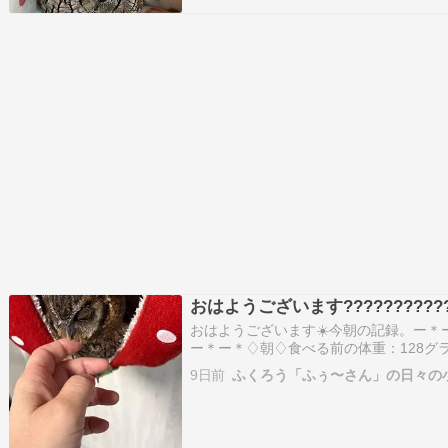
おはようございます????????????
おはようございます☀️今朝の記録。ー＊
ー＊ー＊♢朝♢食べる前の体重：128グ
プリ：なし食べた量：8グラムペリット
9日前
ふくろう「ふぅ〜さん」の日々の
ー＊ー＊ー＊ー＊♪ふぅ〜さんの様子•朝
気を暗く…