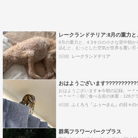
レークランドテリア:8月の重力と
8月の重力と、4.3キロの小さな背中朝
込むと、むっとした空気が世界を覆い尽く
ない蒸し暑さだ 。今朝、16歳になるレ
3日前
レークランドテリア
げて体重計に乗せると、デジタル表示は無
を告…
おはようございます????????????
おはようございます☀️今朝の記録。ー＊
ー＊ー＊♢朝◇食べる前の体重：128グ
ズラサプリ：なし食べた量：5グラムペ
4日前
ふくろう「ふぅ〜さん」の日々の
＊ー＊ー＊ー＊ー＊ー＊♪ふぅ〜さんの様
屋の電気…
群馬フラワーパークプラス