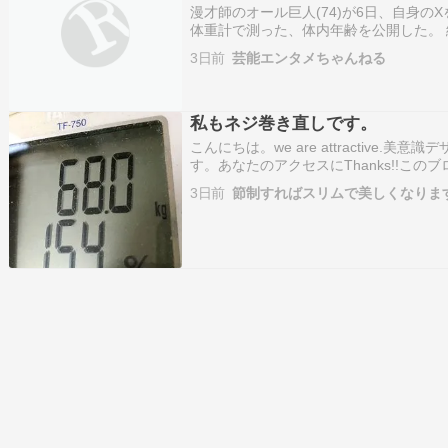
なジジイ」
漫才師のオール巨人(74)が6日、自身の
体重計で測った、体内年齢を公開した。 続
い芸人 吉本芸人 芸能
3日前
芸能エンタメちゃんねる
私もネジ巻き直しです。
こんにちは。we are attractive.美
す。あなたのアクセスにThanks!!この
成功体験談やダイエット中に氣付いた節
3日前
節制すればスリムで美しくなりま
す。なお、個別にダイエット方法の紹介