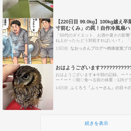
【220日目 99.0kg】100kg越え
寸前むくみ」の罠！自作冷風扇ハック
猛暑部屋をねじ伏せた夜
「50代のダイエット、お酒や暑さの影響で
ね上がったらどう対処すればいい？」 
食欲や体調を崩さずにカロミルでカロリ
13日前
なおっさんブログ〜肉体改造ブ
が知りたい」 そんな、夏場の不調や突
み）」への不安、…
おはようございます????????????
おはようございます☀️今朝の記録。ー＊
ー＊ー＊♢朝◇食べる前の体重：128グ
ズラサプリ：なし食べた量：5グラムペ
14日前
ふくろう「ふぅ〜さん」の日々の
＊ー＊ー＊ー＊ー＊ー＊♪ふぅ〜さんの様
屋の電気…
続きを表示