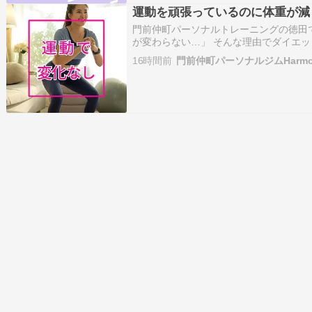
運動を頑張っているのに体重が減
門前仲町パーソナルトレーニングの徳田
が変わらない…」 そんな理由でダイエ
か？ 実は、体重が変わらなくてもカラ
16時間前
門前仲町パーソナルジムHarmon
す。 運動を続けると、筋肉が増え、体脂
は脂肪よりも密度…