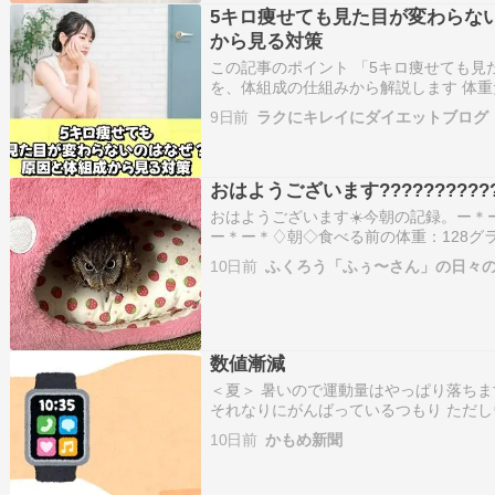
5キロ痩せても見た目が変わらな
から見る対策
この記事のポイント 「5キロ痩せても見
を、体組成の仕組みから解説します 体
と皮下脂肪の減り方の個人差がわかりま
9日前
ラクにキレイにダイエットブログ
見た目に与える影響を整理します 体重
ウエスト実寸…
おはようございます????????????
おはようございます☀️今朝の記録。ー＊
ー＊ー＊♢朝◇食べる前の体重：128グ
ズラサプリ：なし食べた量：5グラムペ
10日前
ふくろう「ふぅ〜さん」の日々の
＊ー＊ー＊ー＊ー＊ー＊♪ふぅ〜さんの様
屋の電気…
数値漸減
＜夏＞ 暑いので運動量はやっぱり落ちま
それなりにがんばっているつもり ただし
ングスコアがどんどん下がっていってます
10日前
かもめ新聞
ん長くなっている そりゃそうだわな～ 
す が…