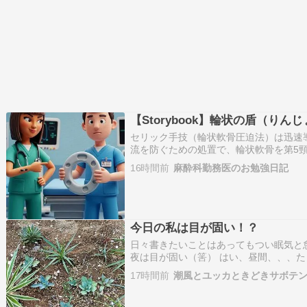
【Storybook】輪状の盾（りん
セリック手技（輪状軟骨圧迫法）は迅速
流を防ぐための処置で、輪状軟骨を第5頸椎
迫し食道を閉塞する手技である。BURP
16時間前
麻酔科勤務医のお勉強日記
の圧迫）と混同されやすいが、目的と圧
素化、患者の…
今日の私は目が固い！？
日々書きたいことはあってもつい眠気と
夜は目が固い（筈） はい、昼間、、、
稿しました、時間が時間だけに・・・！？
17時間前
潮風とユッカときどきサボテ
費とキャッシュ（あしあと） 古はヅカフ
みたびスク…