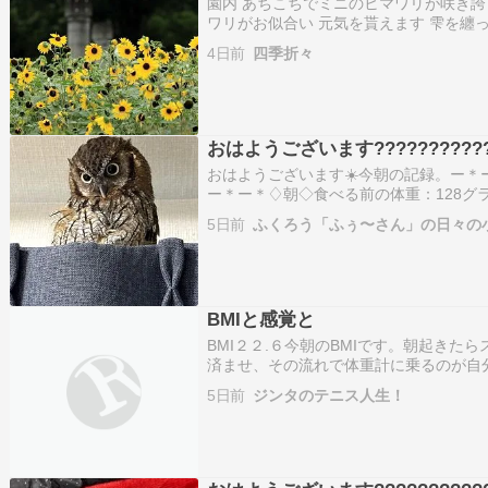
園内 あちこちでミニのヒマワリが咲き誇
ワリがお似合い 元気を貰えます 雫を纏っ
クサ 雨上がりで比較的涼しく 園内を2
4日前
四季折々
らと歩いても 結構運動になっているらし
増…
おはようございます????????????
おはようございます☀️今朝の記録。ー＊
ー＊ー＊♢朝◇食べる前の体重：128グ
ズラサプリ：なし食べた量：5グラムペ
5日前
ふくろう「ふぅ〜さん」の日々の
＊ー＊ー＊ー＊ー＊ー＊♪ふぅ〜さんの様
屋の電気…
BMIと感覚と
BMI２２.６今朝のBMIです。朝起きた
済ませ、その流れで体重計に乗るのが自
じことを繰り返してるので、BMIがいく
5日前
ジンタのテニス人生！
覚で分かる。それくらい人の感覚って侮
が増えると即…