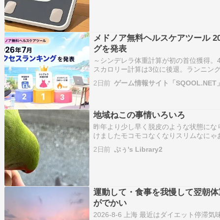
でしょうか？ 今回の…
メドノア無料ヘルスケアツール 2
グを発表
～シンデレラ体重計算が初の首位獲得。
スカロリー計算は3位に後退。ランニング
唯一大幅増～ 日常の健康管理に役立つ
2日前
ゲーム情報サイト「SQOOL.NE
スケアツール（ https://www.edsnv.com/t
地域ねこの事情いろいろ
昨年より少し早く脱皮のような状態にな
けましたモコモコなくなりスリムなにゃ
約４.３ｋｇでした！酷暑とはいえ、こ
2日前
ぷぅ's Library2
のお散歩に行きたがるので、前と反対方
宅）に通じるねこ街道へゆ…
運動して・食事を我慢して翌朝体
がでかい
2026-8-6 上海 最近はダイエット停