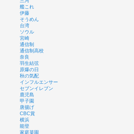
三河
艦これ
伊藤
そうめん
台湾
ソウル
宮崎
通信制
通信制高校
奈良
羽生結弦
原爆の日
秋の気配
インフルエンサー
セブンイレブン
鹿児島
甲子園
唐揚げ
CBC賞
横浜
能登
家庭菜園