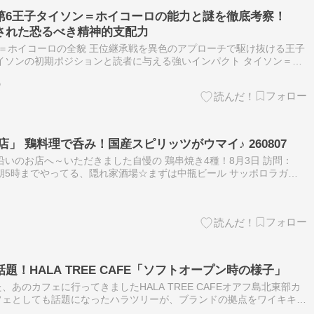
第6王子タイソン＝ホイコーロの能力と謎を徹底考察！
された恐るべき精神的支配力
＝ホイコーロの全貌 王位継承戦を異色のアプローチで駆け抜ける王子
イソンの初期ポジションと読者に与える強いインパクト タイソン＝ホ
王子として王位継承戦に参加しています。 私が読み解く彼の存在意義
る
」 鶏料理で呑み！国産スピリッツがウマイ♪ 260807
沿いのお店へ～いただきました自慢の 鶏串焼き4種！8月3日 訪問：
朝5時までやってる、隠れ家酒場☆まずは中瓶ビール サッポロラガー
つ味わう～一品めとり皮パリパリ揚げ 480円鶏皮好き 香ばしい～アテ
！HALA TREE CAFE「ソフトオープン時の様子」
あのカフェに行ってきましたHALA TREE CAFEオアフ島北東部カ
フェとしても話題になったハラツリーが、ブランドの拠点をワイキキへ
の1階にオープン！最初に訪れた6月の時点では、まだソフトオープ