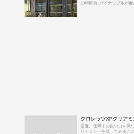
10時間前
パイナップルが食べ
ン中…
クロレッツXPクリア
最近、仕事中の集中力を保つ
リアミントを試してみること