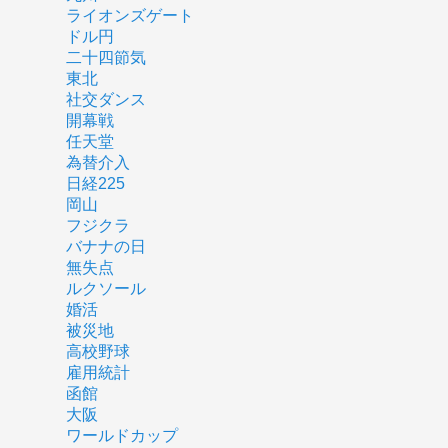
ライオンズゲート
ドル円
二十四節気
東北
社交ダンス
開幕戦
任天堂
為替介入
日経225
岡山
フジクラ
バナナの日
無失点
ルクソール
婚活
被災地
高校野球
雇用統計
函館
大阪
ワールドカップ