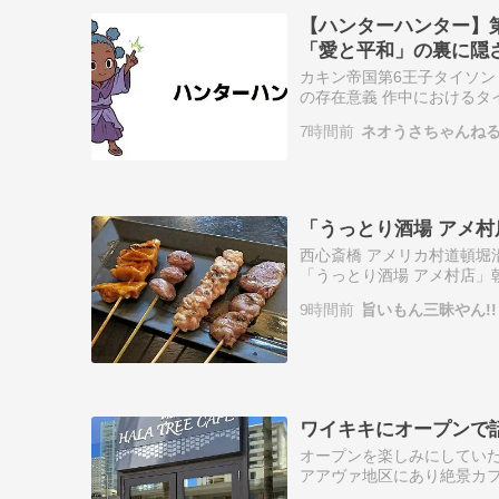
【ハンターハンター】
「愛と平和」の裏に隠
カキン帝国第6王子タイソン
の存在意義 作中におけるタ
イコーロはカキン帝国の第6
7時間前
ネオうさちゃんね
は、血な…
「うっとり酒場 アメ村店
西心斎橋 アメリカ村道頓堀
「うっとり酒場 アメ村店」
赤星 650円グラスで少しず
9時間前
旨いもん三昧やん!!
に…
ワイキキにオープンで話題
オープンを楽しみにしていた、
アアヴァ地区にあり絶景カ
移し、この度リリアワイキキ