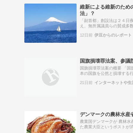
維新による維新のため
法」？
「副首都」創設法は２４日
え、無所属議員らの賛成多
票、反対１２１票でした。
12日前
伊豆からのレポート
りき」と言っても過…
国旗損壊罪法案、参議
国旗損壊罪法案の概要 「国
本の国旗を公然と損壊する行
日本維新の会、国民民主党、
21日前
インターネットや生
は、与党…
デンマークの農林水産省
農業国デンマークが 農林水
た農業大臣というポストが消
然・動物福祉省を新設Abolito il mi