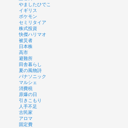
やましたひでこ
イギリス
ポケモン
セミリタイア
株式投資
快傑ハリマオ
被災者
日本株
高市
避難所
田舎暮らし
夏の風物詩
パナソニック
マルシェ
消費税
原爆の日
引きこもり
人手不足
古民家
アロマ
固定費