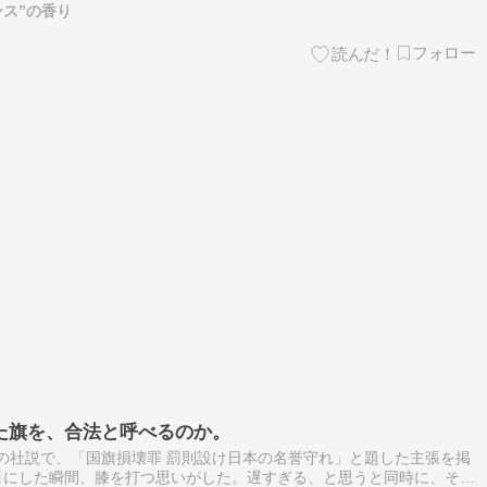
ンス”の香り
た旗を、合法と呼べるのか。
日付の社説で、「国旗損壊罪 罰則設け日本の名誉守れ」と題した主張を掲
目にした瞬間、膝を打つ思いがした。遅すぎる、と思うと同時に、それ