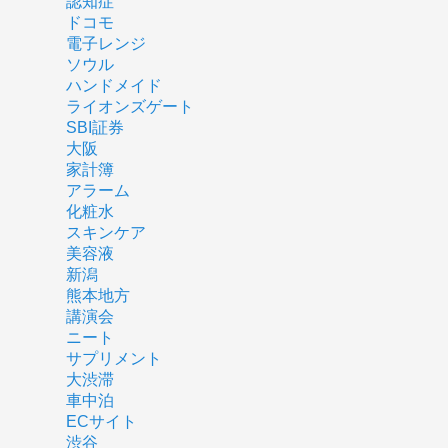
認知症
ドコモ
電子レンジ
ソウル
ハンドメイド
ライオンズゲート
SBI証券
大阪
家計簿
アラーム
化粧水
スキンケア
美容液
新潟
熊本地方
講演会
ニート
サプリメント
大渋滞
車中泊
ECサイト
渋谷