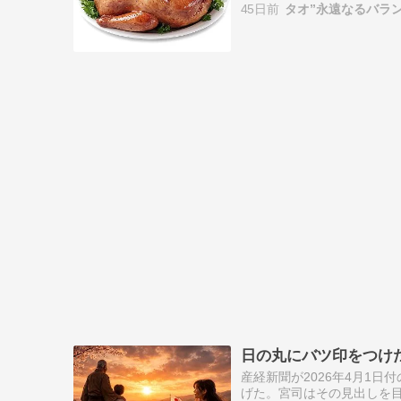
45日前
タオ”永遠なるバラ
日の丸にバツ印をつけ
産経新聞が2026年4月1
げた。宮司はその見出しを