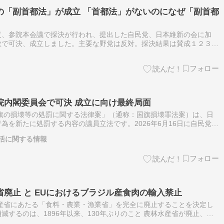
の「副首都法」が成立 「首都法」がないのになぜ「副首都
夜、参院本会議で採決が行われ、提出した自民党、日本維新の会に加
数で可決、成立しました。主要な野党は反対。採決結果は賛成１２３
成立した「副首都法」は維新の会の肝いり政策であり、まさに「大阪あ
院内閣委員会で可決 成立に向け最終局面
旗の損壊等の処罰に関する法律案」（通称：国旗損壊罪法案）は、日
為を新たに処罰する内容の議員立法です。2026年6月16日に自民党、
参政党の4党が衆議院に共同提出しました。 法案の提出背景 同法案
活に関する情報
廃止 と EUにおけるブラジル産食肉の輸入禁止
産省にあたる「食料・農業・漁業省」を完全に廃止することを決定し
滅するのは、1896年以来、130年ぶりのこと 農林水産省が廃止、自
nistero dell’Agricoltura, …