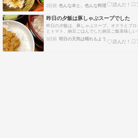
（レンチン）とみそ汁も作りました。 豚丼を
2日前
色んな本と、色んな料理
美味しく作るコツは、肉選びと調味料。 お肉
しゃぶ肉。調味料は生姜多めで後入れに。 こ
昨日の夕飯は豚しゃぶスープでした
が美味しさのコツだと思います…
昨日の夕飯は、豚しゃぶスープ、オクラとブロ
とトマト、納豆ごはんでした納豆ご飯美味しい
ートは自家製の冷凍チョコバナナとブルーベリ
3日前
明日の天気は晴れもよう
そろなバナナを輪切りにして、溶かしたガーナ
ベリーと混ぜてジップロックで凍らせたもので
やり美味しいです。今朝は野菜…