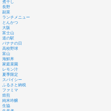
煮干し
長野
副菜
ランチメニュー
とんかつ
大阪
富士山
道の駅
バナナの日
高校野球
富山
海鮮丼
家庭菜園
レモン汁
夏季限定
スパイシー
ふるさと納税
ファミマ
焙煎
純米吟醸
生協
生産者