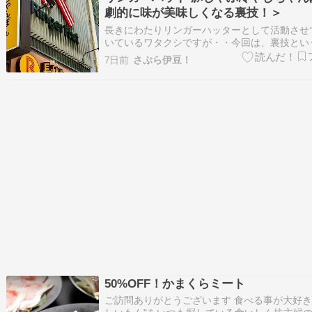
劇的に味が美味しくなる裏技！＞
長きにわたりリンガーハッターとして活動させ
いているワタクシですが・・今回は、裏技とい
はないんですが・・卓上の調味料を使い、味が
7日前
さぷら伊豆！
る、美味しくなる方法を今回は解説させていた
と思います。季節の麺三昧、第二弾である夏限
選んだのが・・豚しゃぶ冷やしちゃ…
50%OFF！かまくらミート
ご訪問ありがとうございます 食べる事が大好き