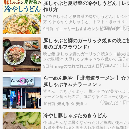
豚しゃぶと夏野菜の冷やしうどん｜レ
玉豚薄切り肉…
作り方
????豚しゃぶと夏野菜の冷やしうどん｜レシ
方 やわらかな豚しゃぶと、トマト・きゅうり
どの夏野菜をのせた、さっぱり冷たいうどんニ
9日前
イニャリーおすすめレシピ＆ガーデニン
が落ちやすい暑い日にも食べやすく、肉と野菜
楽しめるニャン????????✨????材料2人分冷
豚しゃぶと鰤のガーリック焼きの晩ご飯
ん……2玉豚薄切り…
夏のゴルフラウンド♪
晩ご飯 豚しゃぶ鰤のガーリック焼きタコ酢大
メの味噌汁 ★豚しゃぶキャベツを敷いて 茄子
ル蒸し 桃太郎トマトと一緒に 胡麻だれをかけて
9日前
megのつれづれごはん日記
鰤のガーリック焼きサヤインゲンの胡麻和え 
コンポート ★タコ酢 ★大根とワカメの味噌汁 
らーめん豚や 【 北海道ラーメン 】☆ 
午前中 さんと２サ…
豚しゃぶキムチラーメン ♪
皆さん、ごきげんよう。 燃える????美食へよ
ラーメン食べたのに、気になるメニューがあっ
もう１杯食べたくなった（ 笑 ）。 そんな先日
10日前
燃える ☆ 美食 ♪
わ・・・、 らーめん豚やさんで、おかわり（ 笑
だってさ～、カウンターテーブルにこんな美味
冷やし豚しゃぶたぬきうどん
ニューが置かれ…
今日はそんなに暑くなかったけど豚肉があった
お湯を沸かし塩と酒を入れる沸騰したら豚肉を