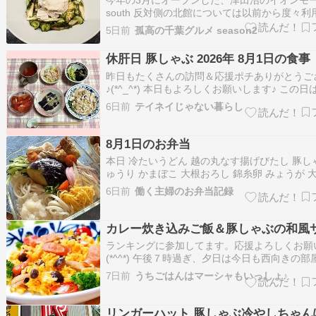
south 反対側の北館については以前から度々利
たものの こちらの新館こと北館については、
5日前
孤高の千葉グルメ season2
運んだのが初でして その際はランチでは無く
しての利用になったものの なんだかんだで気
休肝日 豚しゃぶ 2026年 8月1日の食事
店が見つかっていた同sout…
昨日もたくさんの訪問＆応援ポチありがとうご
♪(*^_^*) 本日もよろしくお願いします♪ この
肝日です。《夫の昼食》12時21分トマト・蒸
6日前
テイネイじゃない暮らし
（胡麻ドレ）・冷しゃぶ（豚しゃぶ肉、水菜、
レ）・キュウリ&淡路島ワカメ（胡麻ドレ）・
サラダ（前日の残り）…
8月1日のお弁当
本日 冷たいうどん 越の丸なす揚げびたし 豚し
ゅうり かまぼこ 大根おろし 錦糸卵 みょうが 
ちの会社は明日から6日まで一足早い夏季休業
6日前
働く主婦のお弁当記録
す。 今日は めいっぱい仕事してます。もうひ
り。 くどいようですがナスが美味しすぎ。今
電話して電話…
カレー炊き込みご飯＆豚しゃぶの和風
ランキングに参加してます。応援よろしくお願
(*^^*) 午後７時過ぎ、夕日は今日も西向きの部
真っ赤に染めます。 20分後。明日も猛暑日に
7日前
うちごはんはマーシャもいっしょ♪
う。 カレー炊き込みご飯、我が家の人気ごは
きのこ、カレー、ソーセージ、マヨネーズ。 
料ですぐに作れるのも…
リンガーハット 豚しゃぶ冷やしちゃん