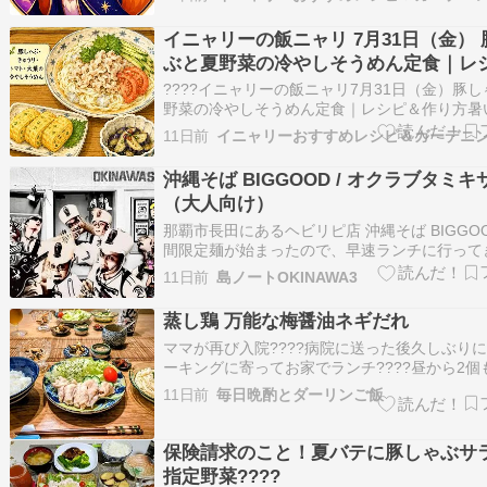
と夏野菜の南蛮漬け4日????豚こまとピーマン
が醤油炒め5日????ナスと豆腐のそぼろあんか
イニャリーの飯ニャリ 7月31日（金） 
ぶと夏野菜の冷やしそうめん定食｜レ
作り方
????イニャリーの飯ニャリ7月31日（金）豚
野菜の冷やしそうめん定食｜レシピ＆作り方暑
べやすい冷たいそうめんへ、やわらかな豚しゃ
11日前
イニャリーおすすめレシピ＆ガーデニ
うり、トマト、大葉をたっぷりのせるニャ。副
ネギ入りのだし巻き卵と、冷やしておいしいナ
沖縄そば BIGGOOD / オクラブタミキ
けを合わせます。麺だけ…
（大人向け）
那覇市長田にあるヘビリピ店 沖縄そば BIGGO
間限定麺が始まったので、早速ランチに行って
ワタシはいつものカウンター席へ。プチ模様替
11日前
島ノートOKINAWA3
いて目の前の風景が変わっていました ワタシ
の平和なカンジが好きです 今回の限定麺はビ
蒸し鶏 万能な梅醤油ネギだれ
ドのオクラブタミキサー…
ママが再び入院????病院に送った後久しぶり
ーキングに寄ってお家でランチ????昼から2個
ゃった！！！夜はヘルシーに…晩酌メニウ蒸し
11日前
毎日晩酌とダーリンご飯
油葱だれ春雨サラダツブ煮イカのあん肝和え蛸
やし柚子スープうどんではかんぱーい????ワ
トが楽ちんなのはわか…
保険請求のこと！夏バテに豚しゃぶサ
指定野菜????