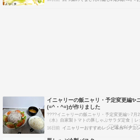
にとてもいい食材です。「ビタミンB群」など
疲労回復効果が高いのも特徴です。画像はイメ
リー画像です（「豚…
イニャリーの飯ニャリ・予定変更編✨
(=^・^=)が作りました
????イニャリーの飯ニャリ・予定変更編✨7月2
（水）自家製トマトの豚しゃぶサラダ定食｜レ
り方本日の週間献立では、夏野菜の麻婆ナスを
16日前
イニャリーおすすめレシピ＆ガーデニ
でしたニャ。ところが、完成した晩ごはんはこ
しゃぶと夏野菜のサラダ定食になりましたニャ