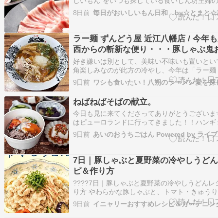
しいもん"をいつも探している食いしん坊主婦
です。 こんにちは♪ ☆ とまと ☆です。 かま
8日前
肉の日50%OFF！ 23時59分まで半額 ★肉の日
50％OFFクーポン！29日0:00〜 30日23:59★ 
ラー麺 ずんどう屋 近江八幡店 / 今年
西からの斬新な便り・・・豚しゃぶ鬼
＠滋賀県近江八幡市
好き嫌いは別として、美味い不味いも置いとい
角楽しみなのが此方の冷やし、今年は「ラー麺
う屋 近江八幡店」さんにて。例によって夜更
9日前
ワシも食いたい！八朔のラーメン愛を探
杯。個人的にチェーン店の限定は完成度の北陸
る家系、この2つがテスコガビってる気がする
ねばねばそばの献立。
が、万が一があるとするならば斬新勝…
今日も見に来てくださってありがとうございま
はピューロランドに行ってきました！！ハンギ
リュックはここでしか使えないのでむしろ使い
9日前
てよかったって感じですｗさて数日涼しい日が
たが今日は猛暑さっぱりとおそばの日の献立を
そばはおいしいそばつゆでいただ…
7日｜豚しゃぶと夏野菜の冷やしうどん
ピ＆作り方
????7日｜豚しゃぶと夏野菜の冷やしうどんレ
り方 やわらかな豚しゃぶと、トマト・きゅう
などの夏野菜をたっぷりのせた冷やしうどんニ
9日前
イニャリーおすすめレシピ＆ガーデニン
うがをきかせたさっぱりつゆで、暑い日でも食
一皿ニャン????????✨????材料2人分冷凍う