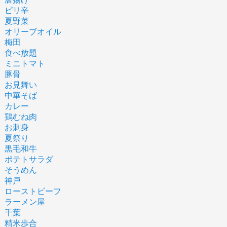
ピリ辛
夏野菜
オリーブオイル
梅田
食べ放題
ミニトマト
豚骨
お見舞い
中華そば
カレー
鶏むね肉
お刺身
夏祭り
黒毛和牛
ポテトサラダ
そうめん
神戸
ローストビーフ
ラーメン屋
千葉
精米歩合