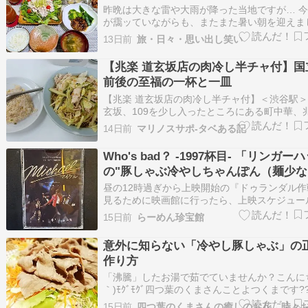
昨晩は大きな雷や大雨が降った当地ですが… 
が靄ッていながらも、またまた暑い朝を迎えま
(;^_^A ハイ、冬生まれだからか夏にはめっぽ
13日前
旅・日々・思い出し笑い
たし 昨日は夕方からスーパーに行って、２～
くる見て回って涼み???? ２周目に割引シール
【兆楽 道玄坂店の肉冷し半チャ付】国立
で貼られたしゃぶしゃぶ肉…
前後の至福の一杯と一皿
【兆楽 道玄坂店の肉冷し半チャ付】＜渋谷駅
玄坂、109を少し入ったところにある町中華、
観、内観ともいかにも昭和の時代を感じながら
14日前
マリノスサポ-タベある記
溢れる店だけど、店員さんはアジアのるつぼと
で、ちょっとばかり異国の雰囲気を感じるあた
Who's bad？ -1997杯目- 「リンガー
ならでは。広い店内全面に並…
の"豚しゃぶ冷やしちゃんぽん（麺少な
め）"@海浜幕張
昼の12時過ぎから上映開始の『ドゥランダル作
見るために映画館に行ったら、上映スケジュー
っていて夜1回だけの上映に減らされていた・
15日前
らーめん珍宝館
のシネコンは観客動員数に応じて容赦なく上映
ールを変更するから直前に確認しないといけま
意外に知らない「冷やし豚しゃぶ」の
そういえば『ミステリー・アリー…
作り方
「沸騰」したお湯で茹でていませんか？こんにち
｀)ﾓｸﾞﾓｸﾞ四つ葉のくまさんことよつくまです?
もよろしくお願いいたします。「豚肉」はスタ
15日前