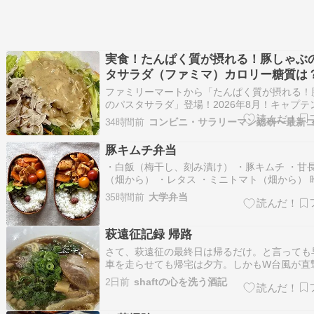
実食！たんぱく質が摂れる！豚しゃぶ
タサラダ（ファミマ）カロリー糖質は
ャプテン福田
ファミリーマートから「たんぱく質が摂れる！
のパスタサラダ」登場！2026年8月！キャプテ
実食レビュー！ファミリーマートで「お値段そ
34時間前
かわり45％増量作戦」開催！「たんぱく質が摂
豚しゃぶのパスタサラダ」新発売！ポン酢やマ
豚キムチ弁当
などで味付けしたパスタに、…
・白飯（梅干し、刻み漬け） ・豚キムチ ・甘
（畑から） ・レタス ・ミニトマト（畑から） 
だったので、予定していた豚しゃぶ肉を弁当に
35時間前
大学弁当
ド。野菜はキャベツとニンジンです。 キャベ
玉買うとずっと冷蔵庫にあります。外の葉から
で使っていくと不思議とそ…
萩遠征記録 帰路
さて、萩遠征の最終日は帰るだけ。と言っても
車を走らせても帰宅は夕方。しかもW台風が直
報なので、激しい雨が降っており高速道路の事
2日前
shaftの心を洗う酒記
渋滞、通行止めが心配されます。とりあえず尾
尾道ラーメンの朝食。吉備SA。10時半くらい