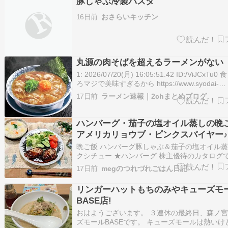
豚しゃぶ冷製パスタ
とは違いましたが、暑い日に…
16日前
おさらいキッチン
丸源の肉そばを超えるラーメンがない
1: 2026/07/20(月) 16:05:51.42 ID:/ViJCxTu
ろマジで美味すぎるから https://www.syodai-
marugen.jp/menu 2: 2026/07/20(月) 16:06:27.
17日前
ラーメン速報｜2chまとめブログ
ID:8bgcBqQS0 美味いよな…
ハンバーグ・茄子の塩オイル蒸しの晩
アメリカリョウブ・ピンクスパイヤー♪
晩ご飯 ハンバーグ豚しゃぶ＆茄子の塩オイル
クシチュー ★ハンバーグ 株主優待のカタログ
ハンバーグ ★豚しゃぶ＆茄子の塩オイル蒸し 
17日前
megのつれづれごはん日記
茄子を８分蒸すだけで とろとろ茄子の出来上が
ではニンジンだれをかけていましたが 大葉を
リンガーハットもちのみやキューズモ
麻だれをかけました茄子…
BASE店!
おはようございます。 ３連休の最終日、森ノ
ズモールBASEです。 キューズモールは熱いけ