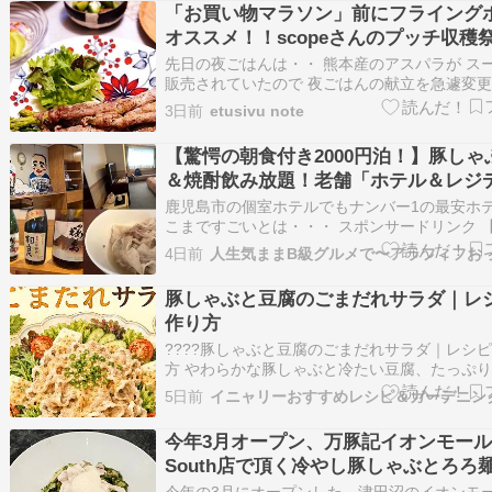
「お買い物マラソン」前にフライング
オススメ！！scopeさんのプッチ収穫
数わずかですよー。
先日の夜ごはんは・・ 熊本産のアスパラが ス
販売されていたので 夜ごはんの献立を急遽変更
しゃぶ用のロース肉を巻いて作った一品。 （
3日前
etusivu note
家にあると思って買ってなかった 笑） カット
が食べやすいのですが センターピースに 25㎝
【驚愕の朝食付き2000円泊！】豚しゃ
ルプレートを使いたか…
＆焼酎飲み放題！老舗「ホテル＆レジ
南州館」のサービスがバグレベルすぎ
鹿児島市の個室ホテルでもナンバー1の最安ホ
ノベ済ルームにベッドは高級サータ社
こまですごいとは・・・ スポンサードリンク 
の評価？鹿児島ホテル】6000円宿泊なのに800
島天文館ホテル Kagoshima
4日前
スの贅沢な夕食！「ホテル吹上荘」この市街地
でかけ流し温泉！と朝食付 HOTEL＆RESIDEN
豚しゃぶと豆腐のごまだれサラダ｜レ
館 住所：鹿…
作り方
????豚しゃぶと豆腐のごまだれサラダ｜レシ
方 やわらかな豚しゃぶと冷たい豆腐、たっぷ
を、香ばしいごまだれでいただくボリュームサ
5日前
イニャリーおすすめレシピ＆ガーデニン
ャ????✨火を使うのは豚肉をゆでるときだけ
の主菜にもなる、さっぱりした一皿ニャン。???
今年3月オープン、万豚記イオンモー
人分豚しゃぶ用肉……2…
South店で頂く冷やし豚しゃぶとろろ
今年の3月にオープンした、津田沼のイオンモ