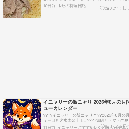
が変わってきたら火を止めるしっかり火が通っ
10日前
ホセの料理日記
にあけておくきゅうりは斜め薄切りにしてから
する鍋にお湯を沸かしうどんを茹でるふっくら
ルにあけ流水でよく洗うしっかり…
イニャリーの飯ニャリ 2026年8月の月
ューカレンダー
????イニャリーの飯ニャリ????2026年8月の
ュー日月火水木金土 1日????鶏肉とトマトの
イス定食2日????鶏むね肉の梅みそ照り焼き3日?
11日前
イニャリーおすすめレシピ＆ガーデニ