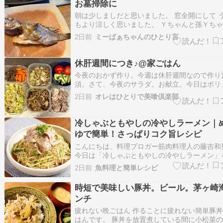
この時点で既に台風の影響で全…
お墓掃除に
朝は少しましだと思いました。 窓全開にして 
もより涼しく思いました。 Ｙちゃんと孫Ｙち
墓掃除に行ってくれた。 明日はＳちゃんと息
2日前
ミーばぁちゃんのひとり言
を調達して寺墓に行ってくれる11束のお花を用
とお山のお墓2箇所に有ります。 ミーばぁち
酒屋 息子が釣った…
休肝週間につき♪@家ごはん
今夜のおかず作り。今週は休肝週間なので作り
須。さて、今夜のサラダ。お献立。今日はボリ
えめ。レタスと玉子と雑穀のサラダ、豚しゃぶ
2日前
オレはひとりで美喰倶楽部
晩に作った絹かわなすとひき肉のチーズ焼き。
ても旨い。クリックして満腹おかわりクリック
冷しゃぶともやしの冷やしラーメン｜
ゆで簡単！さっぱりコク旨レシピ
こんにちは、料理ブロガー筋肉料理人の藤吉和
今日は「冷しゃぶともやしの冷やしラーメン」
します。私は普段、袋麺のインスタントラーメ
2日前
魚料理と簡単レシピ
ンジしたレシピをよく作りますが、今回は市販
麺を使いました。生中華麺は「かんすい」が使
時短で美味しい豚丼。ビール。茅ヶ崎
るのでコシが強く、冷たくしても…
ンチ
疲れない晩ごはん 作ることに疲れない簡単豚
はんです。 豚丼を放置煮している間に小松菜