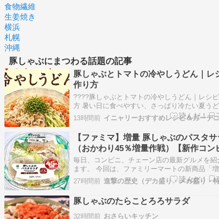
食物繊維
生姜焼き
横浜
札幌
沖縄
豚しゃぶにまつわる話題の記事
豚しゃぶとトマトの冷やしうどん｜レ
作り方
????豚しゃぶとトマトの冷やしうどん｜レシ
方 暑い日に食べやすい、さっぱり冷たい夏う
ャ????✨やわらかな豚しゃぶに、みずみずし
13時間前
イニャリーおすすめレシピ＆ガーデ
ときゅうりを合わせ、しょうがを効かせためん
上げるニャン。豚肉・野菜・うどんを一皿で食
【ファミマ】増量 豚しゃぶのパスタサ
ので、忙しい日の晩ごはんに…
（おかわり45％増量作戦）【新作コン
ラダ】
毎日、コンビニ、チェーン店の最新グルメを紹
ます。 今回は、ファミリーマートの新商品「増
ゃぶのパスタサラダ（おかわり45％増量作戦）
27時間前
界一詳しく調査しました。 【ファミマ】増量 
のパスタサラダ（おかわり45％増量作戦）【新
豚しゃぶのたらことろろサラダ
ビニサラダ】 2026年…
32時間前
おさらいキッチン