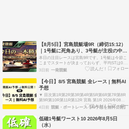
【8月5日】宮島競艇場9R（締切15:12）
｜1号艇に死角あり、3号艇が主役の中穴
決着｜一発競艇
本日の注目レースは宮島9Rです。1号艇は今節こ
こまでスタートが決まっておらず、平均STは0.27
と大きな不安を抱えています。さらに直近の1枠1
3日前
一発競艇
着率は1割を切っており、イン逃げ一本で押し切
れる信頼度はありません。続きをみる
【今日】8/5 宮島競艇 全レース | 無料AI
予想
▼ 目次第1R第2R第3R第4R第5R第6R第7R第8R
第9R第10R第11R第12R 宮島 第1R 2026年08月
05日 / 場コード17（宮島） / 第1R 電話投票締切
4日前
競艇・ボートレース【AI予想を無料公開】
予定: 11:12 ------------------------------ ◎ 1号艇 藤
森陸斗 …
低確1号艇ワースト10 2026年8月5日
（水）