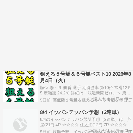
狙える５号艇＆６号艇ベスト10 2026年8
月4日（火）
順位 場・Ｒ 艇番 選手 期待勝率 第10位 常滑12Ｒ
5 廣瀬凜 24.2％ 詳細は「競艇新聞ゼロ」へ 第９
位 下関4Ｒ 5 井本昌也 25.4％ 詳細は「競艇新聞
5日前
高低確１号艇＆狙える５・６号艇を毎日配信！
ゼロ」へ 第８位 三国8Ｒ 6 永井彪也 25.7％ 詳細
は「競艇新聞ゼロ」へ 第７位 平和島10Ｒ 5 西
8/4 イッパンテッパン予想（2連単）
村…
8/4のイッパンテッパン競艇予想（2連単）は、芦
屋(21#) 4R ☆☆☆☆ 住之江(12#) 7R ☆☆☆☆ 宮
島(17#) 1R ☆☆ の3レースです（無料）。芦屋
5日前
競艇予想 イッパンテッパン今日の買い目