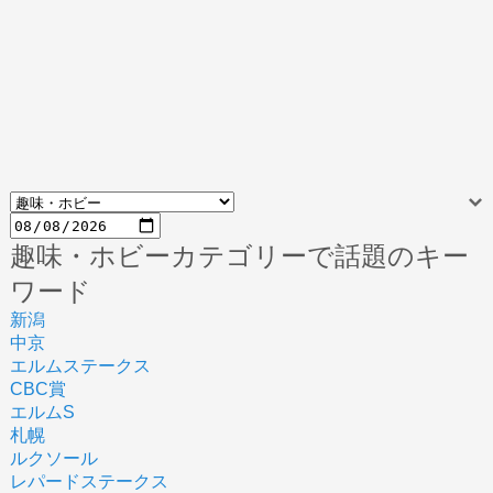
趣味・ホビーカテゴリーで話題のキー
ワード
新潟
中京
エルムステークス
CBC賞
エルムS
札幌
ルクソール
レパードステークス