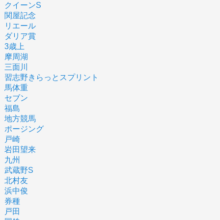
クイーンS
関屋記念
リエール
ダリア賞
3歳上
摩周湖
三面川
習志野きらっとスプリント
馬体重
セブン
福島
地方競馬
ポージング
戸崎
岩田望来
九州
武蔵野S
北村友
浜中俊
券種
戸田