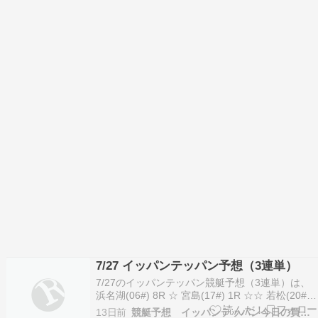
7/27 イッパンテッパン予想（3連単）
7/27のイッパンテッパン競艇予想（3連単）は、
浜名湖(06#) 8R ☆ 宮島(17#) 1R ☆☆ 若松(20#)
12R ☆☆ の3レースです（無料）。浜名湖 (06#)
13日前
競艇予想 イッパンテッパン今日の買い目