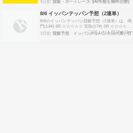
3日前
競艇・ボートレース【AI予想を無料公開】
予定: 10:57 ------------------------------ ◎ 1号艇 松
井洪弥 …
8/6 イッパンテッパン予想（2連単）
8/6のイッパンテッパン競艇予想（2連単）は、鳴
門(14#) 8R ☆☆☆☆☆ 宮島(17#) 3R ☆☆☆☆ 鳴
門(14#) 7R ☆☆☆☆ の3レースです（無料）。鳴
3日前
競艇予想 イッパンテッパン今日の買い目
門 (14#) 8R 締切 12:05 テッパン度☆☆☆☆☆ 2
号艇 宮田龍馬5号艇 田村隆信の折り返し この…