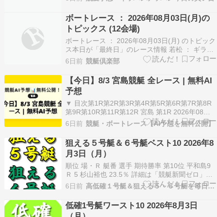
(21#) 4R 締切 10:02 テッパン度☆☆☆☆ 1号艇
森永淳5号艇 柳内敬太の折り返し このレースの…
ボートレース ： 2026年08月03日(月)の
トピックス (12会場)
ボートレース ： 2026年08月03日(月) のトピック
ス本日が「最終日」のレース情報 若松 ： ギラヴ
ァンツ北九州杯 【一般】 福岡 ： 西部ボートレー
6日前
競艇倶楽部
ス記者クラブ杯 【一般】 唐津 ： 中日スポーツ杯
【一般】本日が「初日」のレース情報 平和島 ：
【今日】8/3 宮島競艇 全レース | 無料AI
第39回キリンカップ 【…
予想
▼ 目次第1R第2R第3R第4R第5R第6R第7R第8R
第9R第10R第11R第12R 宮島 第1R 2026年08月
03日 / 場コード17（宮島） / 第1R 電話投票締切
6日前
競艇・ボートレース【AI予想を無料公開】
予定: 10:45 ------------------------------ ◎ 1号艇 畑
竜生 …
狙える５号艇＆６号艇ベスト10 2026年8
月3日（月）
順位 場・Ｒ 艇番 選手 期待勝率 第10位 平和島9
Ｒ 5 杉山裕也 23.5％ 詳細は「競艇新聞ゼロ」へ
第９位 桐生4Ｒ 5 中谷朋子 24.2％ 詳細は「競艇
6日前
高低確１号艇＆狙える５・６号艇を毎日配信！
新聞ゼロ」へ 第８位 平和島5Ｒ 5 前田将太
24.5％ 詳細は「競艇新聞ゼロ」へ 第７位 桐生6
低確1号艇ワースト10 2026年8月3日
Ｒ 5 今井…
（月）