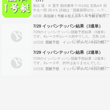
順位 場・Ｒ 選手 期待勝率 ﾜｰｽﾄ10位 宮島4Ｒ 田
中太一郎 28.4％ 詳細は「競艇新聞ゼロ」へ ﾜｰｽﾄ
９位 桐生10Ｒ 宇恵有香 28.2％ 詳細は「競艇新聞
6日前
高低確１号艇＆狙える５・６号艇を毎日配信！
ゼロ」へ ﾜｰｽﾄ８位 尼崎4Ｒ 米玉利大悟 28.1％ 詳
細は「競艇新聞ゼロ」へ ﾜｰｽﾄ７位 宮島3Ｒ …
7/29 イッパンテッパン結果（3連単）
7/29のイッパンテッパン競艇予想結果（3連単）
です。4レース中1レース的中でした。児島 (16#)
1R テッパン度☆ 1-3-6 11680円 26番人気児島ボ
10日前
競艇予想 イッパンテッパン今日の買い目
ート３連単1レース はずれ 26年07月29日テッパ
ン度☆———— １–２–３ ・・・100円 １–２–５
7/29 イッパンテッパン結果（2連単）
・・・1…
7/29のイッパンテッパン競艇予想結果（2連単）
です。3レース中、的中はありませんでした。宮
島 (17#) 6R テッパン度☆☆☆☆☆ 1-2 270円 1番
10日前
競艇予想 イッパンテッパン今日の買い目
人気宮島ボート２連単6レース はずれ 26年07月
29日テッパン度☆☆☆☆☆———— １–４・・
100円 ４–１・・100…