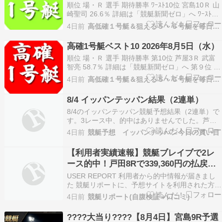
順位 場・Ｒ 選手 期待勝率 ﾜｰｽﾄ10位 宮島10Ｒ 山
崎聖司 26.6％ 詳細は「競艇新聞ゼロ」へ ﾜｰｽﾄ９
位 平和島5Ｒ 楠原翔太 25.7％ 詳細は「競艇新聞
4日前
高低確１号艇＆狙える５・６号艇を毎日配信！
ゼロ」へ ﾜｰｽﾄ８位 三国8Ｒ 細川明人 24.9％ 詳細
は「競艇新聞ゼロ」へ ﾜｰｽﾄ７位 多摩川4Ｒ …
高確1号艇ベスト10 2026年8月5日（水）
順位 場・Ｒ 選手 期待勝率 第10位 芦屋3Ｒ 武富
智亮 58.7％ 詳細は「競艇新聞ゼロ」へ 第９位 下
関9Ｒ 石丸海渡 58.9％ 詳細は「競艇新聞ゼロ」
4日前
高低確１号艇＆狙える５・６号艇を毎日配信！
へ 第８位 下関5Ｒ 松崎祐太郎 60.5％ 詳細は「競
艇新聞ゼロ」へ 第７位 宮島1Ｒ 藤森陸斗 61.2％
8/4 イッパンテッパン結果（2連単）
詳細は…
8/4のイッパンテッパン競艇予想結果（2連単）で
す。3レース中、的中はありませんでした。芦屋
(21#) 4R テッパン度☆☆☆☆ 1-3 270円 2番人気
4日前
競艇予想 イッパンテッパン今日の買い目
芦屋ボート２連単4レース はずれ 26年08月04日
テッパン度☆☆☆☆———— １–５・・100円
【利用者実績速報】競艇ブレイブで2レ
５–１・・100円 ・…
ース的中！戸田8Rで339,360円の払戻を
確認
USER REPORT 利用者から的中情報が届きまし
た 競艇リポートに、予想サイトを利用された方か
ら実績報告が届きました。 今回ご紹介するのは、
4日前
競艇リポート(自腹検証＋口コミ)
競艇ブレイブの「初回ノ松デイ」に参加し、7月
27日に宮島6R・戸田8Rの2レースで的中した実績
????大当り????【8月4日】宮島9R予選
です。 提供いただいた画像と的中内容をも…