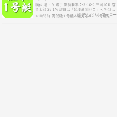
順位 場・Ｒ 選手 期待勝率 ﾜｰｽﾄ10位 三国10Ｒ 森
晋太郎 28.1％ 詳細は「競艇新聞ゼロ」へ ﾜｰｽﾄ９
位 宮島5Ｒ 村上奈穂 27.3％ 詳細は「競艇新聞ゼ
18時間前
高低確１号艇＆狙える５・６号艇を毎日配信！
ロ」へ ﾜｰｽﾄ８位 戸田2Ｒ 大月遊雅 27.2％ 詳細は
「競艇新聞ゼロ」へ ﾜｰｽﾄ７位 鳴門5Ｒ 寳田…