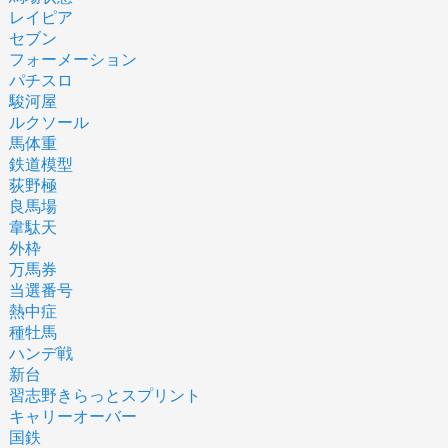
レイピア
セブン
フォーメーション
パチスロ
駿河屋
ルクソール
馬体重
鉄道模型
荻野極
良馬場
韋駄天
外枠
万馬券
当選番号
熱中症
種牡馬
ハンデ戦
新台
習志野きらっとスプリント
キャリーオーバー
国鉄