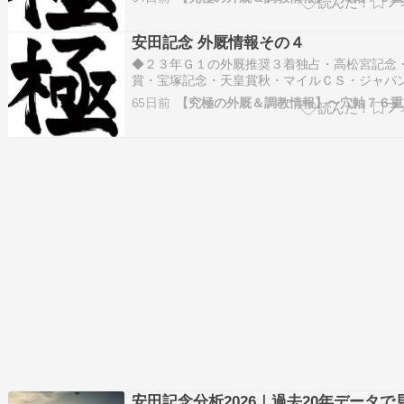
イト記念も３着独占※オールカマーも３着独占
王冠も３着独占※富士ステークスも３着独占※
秋も３着独占※マイルＣＳも３着独占※ジャ…
安田記念 外厩情報その４
◆２３年Ｇ１の外厩推奨３着独占・高松宮記念
賞・宝塚記念・天皇賞秋・マイルＣＳ・ジャパ
プ◆２４年Ｇ１の外厩推奨３着独占・桜花賞・
65日前
ス・マイルＣＳ◆２５年Ｇ１の外厩推奨３着独
月賞・ヴィクトリアマイル・安田記念・朝日杯
２６年Ｇ１の外厩推奨３着独占・桜花賞・オ…
安田記念分析2026｜過去20年データで