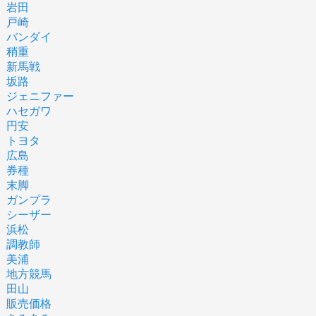
岩田
戸崎
バンダイ
稍重
新馬戦
坂路
ジェニファー
ハセガワ
円安
トヨタ
広島
券種
末脚
ガンプラ
シーザー
浜松
調教師
美浦
地方競馬
田山
販売価格