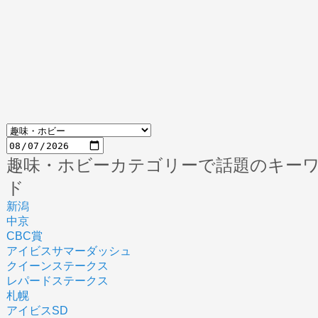
趣味・ホビーカテゴリーで話題のキー
ド
新潟
中京
CBC賞
アイビスサマーダッシュ
クイーンステークス
レパードステークス
札幌
アイビスSD