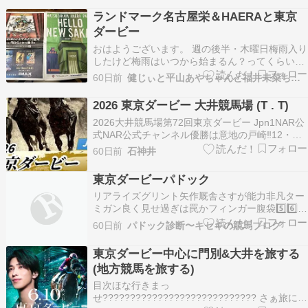
ーが、戸崎圭太騎手を背に見事な逃げ切り勝ちを
ランドマーク名古屋栄＆HAERAと東京
収めました ... The post 東京ダービー…
ダービー
おはようございます。 週の後半・木曜日梅雨入り
したけど梅雨はいつから始まるん？ってくらい今
日も晴れそうな名古屋 湿気もないから、爽やかな
60日前
健じぃと平山あやちゃんと福井未菜ちゃん
１日になりそうですね ◆ そう言えば今日、新し
い商業施設？ビル？ランドマーク名古屋栄＆
2026 東京ダービー 大井競馬場 (T . T)
HAERAがオープンしますね 基本的に、ハイブラ
​​​2026大井競馬場第72回東京ダービー Jpn1NAR公
ンド系な…
式NAR公式チャンネル優勝は意地の戸崎‼️12・フ
ィンガー 戸崎圭太10・シルバーレシオ 岩田望来
60日前
石神井
5・リアライズグリント 坂井瑠星この後に4・ロ
ックターミガン 西...
東京ダービーパドック
リアライズグリント矢作厩舎さすが能力非凡ター
ミガン良く見せ過ぎは罠かフィンガー腹袋5️⃣6️⃣１
２
60日前
パドック診断〜キセキの競馬ブログ
東京ダービー中心に門別&大井を旅する
(地方競馬を旅する)
目次ほな行きまっ
せ???????????????????????????? さぁ旅に出