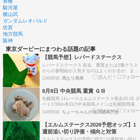
券種
駿河屋
横山武
ガンダムレオパルド
佐賀
地方競馬
阪神
東京ダービーにまつわる話題の記事
【競馬予想】レパードステークス
レパードステークス 前走、重賞または2勝クラス
からの参戦組が人気するのはよくわかるが、まだ
まだ力関係が分からないんだよな。それにこの暑
23時間前
馬なり馬券
さなんで３歳馬にとっては初めての経験が多い。
さてどうなるか。 それでは予想です。 レパード
8月8日 中央競馬 重賞 ＧⅢ
ステークス◎パイロマンサー２勝クラスを圧勝し
札幌競馬 11レースエルムステークス発走15:25 ダ
てきたショ…
ート1700m本日の中央競馬メインは札幌競馬場の
ＧⅢとなります。他の競馬場は、薄暮レースと時
34時間前
ちょーちゃんの地方競馬予想
間変更をするなか、北海道は通常時間となりま
す。今年は11頭の登録で夏のダート戦にどの馬が
【エルムステークス2026予想オッズ】1
勝ち上がるか？楽しみです。(予想)◎ 4番 ナ…
週前追い切り評価・傾向と対策
エルムステークスの予想に役立つ1週前追い切り