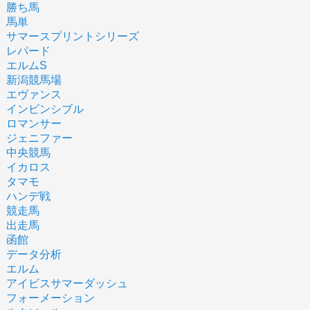
勝ち馬
馬単
サマースプリントシリーズ
レパード
エルムS
新潟競馬場
エヴァンス
インビンシブル
ロマンサー
ジェニファー
中央競馬
イカロス
タマモ
ハンデ戦
競走馬
出走馬
函館
データ分析
エルム
アイビスサマーダッシュ
フォーメーション