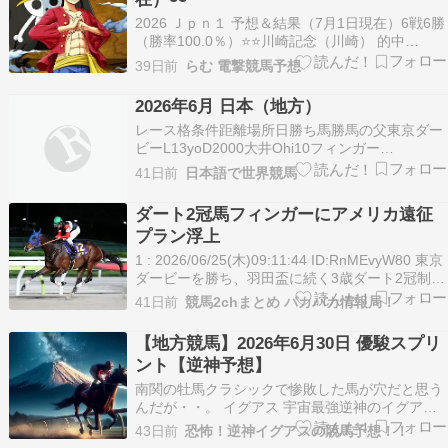
2026 Ｊｐｎ１ 予想＆結果（7月1日現在）6戦6勝
（勝率100.0％）⭐⭐川崎記念（川崎） 的中
3→7→⑨主軸 ⑧ －8.9. 3.10.11.6.7.5副軸 ⑨３連
39日前
らむ 電撃競馬予想
複 7,550３連単 74,450ワイド 320、1,180⭐羽田
盃（大井） 的中 ⑪→◎⑬→6主軸 ◎⑬…
2026年6月 日本（地方）
レース格条件距離場所日勝ち馬勝馬の父東京ダー
ビーL13yoD2000大井Ohi10フィンガー
FingerGun Runner関東オークスKanto
41日前
日本語で世界競馬
OaksL23yofD2100川崎Kawasaki17ペンダント
Pendantオルフェーヴルさきたま杯Sakitama
ダート2冠馬フィンガーにアメリカ遠征
HaiL14…
プラン浮上
1 : 2026/06/25(木)09:11:44 ID:RnMEvyW80 東京
ダービーを勝ち、羽田盃に続く3歳ダート2冠制覇
を果たしたフィンガー（美・田中博、牡3）は関
41日前
競馬2chまとめ パカパカ情報局！
係者が協議し、今夏のアメリカ遠征を目標にして
いくことが決まった。25日、管理する田中博康調
【地方競馬】2026年6月30日 優駿スプリ
教師が発表した。…
ント【逆神予想】
南関の牡馬クラシックで惨敗した馬が穴だと思う
んだが・・。 イグアス 宇宙最強逆神のイグアス
でございます。最大で馬券32連敗をブチかました
43日前
恐怖！逆神イグアスの競馬予想！！
私の馬券をお見せしよう。それを外して買われる