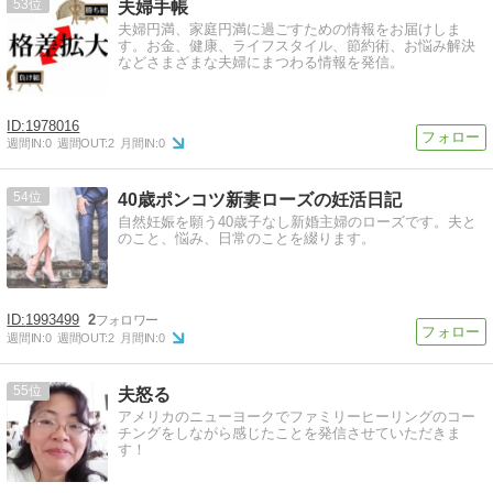
53
夫婦手帳
夫婦円満、家庭円満に過ごすための情報をお届けしま
す。お金、健康、ライフスタイル、節約術、お悩み解決
などさまざまな夫婦にまつわる情報を発信。
1978016
週間IN:
0
週間OUT:
2
月間IN:
0
54
40歳ポンコツ新妻ローズの妊活日記
自然妊娠を願う40歳子なし新婚主婦のローズです。夫と
のこと、悩み、日常のことを綴ります。
1993499
2
週間IN:
0
週間OUT:
2
月間IN:
0
55
夫怒る
アメリカのニューヨークでファミリーヒーリングのコー
チングをしながら感じたことを発信させていただきま
す！