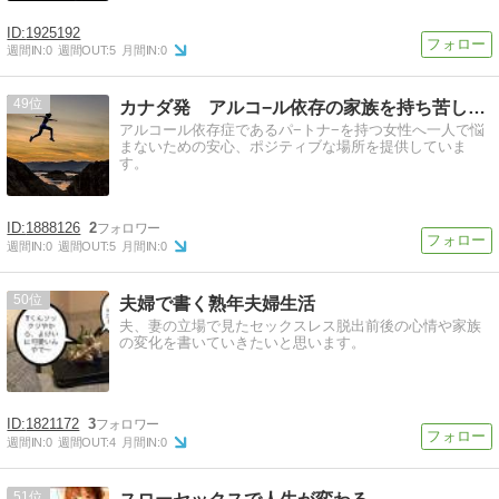
1925192
週間IN:
0
週間OUT:
5
月間IN:
0
49
カナダ発 アルコ−ル依存の家族を持ち苦しんでいる女性を応援
アルコール依存症であるパ−トナ−を持つ女性へ一人で悩
まないための安心、ポジティブな場所を提供していま
す。
1888126
2
週間IN:
0
週間OUT:
5
月間IN:
0
50
夫婦で書く熟年夫婦生活
夫、妻の立場で見たセックスレス脱出前後の心情や家族
の変化を書いていきたいと思います。
1821172
3
週間IN:
0
週間OUT:
4
月間IN:
0
51