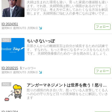
夫婦は生まれた環境も違い、育った家庭の価値観も違い
ます。それ故、夫婦関係は難しい側面があるのです。こ
のブログでは、考え方や工夫してみたくなる方法を解説
致します。夫婦関係に悩む人の参考になれば幸いです。
愛読して下さいますようにお願い致します。
2024351
週間IN:
0
週間OUT:
0
月間IN:
0
59
ちいさないっぽ
旦那さんからの離婚宣言は自分が成長するための試練で
す。 すなわち、もっと幸せになるチャンスをもらえたの
です。 夫婦関係修復のための一歩を踏み出しましょう。
2018215
1
週間IN:
0
週間OUT:
0
月間IN:
0
60
アンガーマネジメントは世界を救う！怒り、イライラの感情と上…
怒りの感情の向き合い方、怒っている人攻撃してくる人
への心の守り方など日々の実体験をもとに解説していき
ます