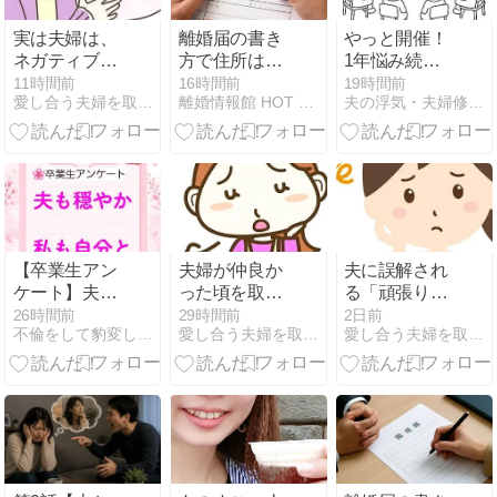
実は夫婦は、
離婚届の書き
やっと開催！
ネガティブ妻
方で住所はど
1年悩み続け
がポジティブ
う書く？正し
た初のグルコ
11時間前
16時間前
19時間前
愛し合う夫婦を取り戻す！夫婦仲改善カウンセリング
離婚情報館 HOT NAVI
夫の浮気・夫婦修復カウンセリング
夫を支えてい
く記載するた
ン
る！？
めのルールや
注意点は一
体？
【卒業生アン
夫婦が仲良か
夫に誤解され
ケート】夫も
った頃を取り
る「頑張りす
穏やか、私は
戻したいの
ぎ」妻…距離
26時間前
29時間前
2日前
不倫をして豹変し離婚を申し出てきた夫が元に戻るまでに妻が実践
愛し合う夫婦を取り戻す！夫婦仲改善カウンセリング
愛し合う夫婦を取り戻す！夫婦仲改善カウンセリング
自分と仲良く
に、行動が止
を置かれるNG
なれました
まる本当の理
行動3選
由とは？