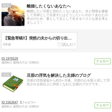
41
離婚したくないあなたへ
離婚したい旦那と別れたくないあなた。夫と関係を修復
して夫婦として出直すにはどうしたいいのか？あなたの
幸せのため、妻として女として生きるベストな道を考え
ましょう！
【緊急寄稿!!】突然の夫からの切り出しに困惑するあなたへ
5年前
1976529
週間IN:
0
週間OUT:
12
月間IN:
0
42
旦那の浮気を解決した主婦のブログ
旦那の浮気発覚から約3ヶ月後、旦那の心を取り戻して浮
気される前以上に仲良くなれた主婦のブログです。
1562647
1
週間IN:
0
週間OUT:
10
月間IN:
0