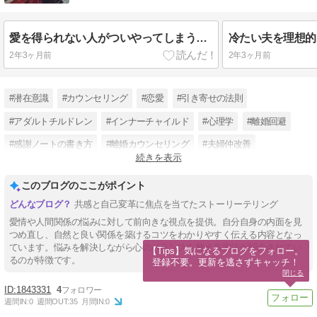
愛を得られない人がついやってしまうこと。
冷たい夫を理想的
2年3ヶ月前
2年3ヶ月前
#潜在意識
#カウンセリング
#恋愛
#引き寄せの法則
#アダルトチルドレン
#インナーチャイルド
#心理学
#離婚回避
#感謝ノートの書き方
#離婚カウンセリング
#夫婦仲改善
続きを表示
#離婚回避成功
このブログのここがポイント
共感と自己変革に焦点を当てたストーリーテリング
愛情や人間関係の悩みに対して前向きな視点を提供。自分自身の内面を見
つめ直し、自然と良い関係を築けるコツをわかりやすく伝える内容となっ
ています。悩みを解決しながら心のバランスを整える方法が紹介されてい
【Tips】気になるブログをフォロー。

るのが特徴です。
登録不要。更新を逃さずキャッチ！
閉じる
1843331
4
週間IN:
0
週間OUT:
35
月間IN:
0