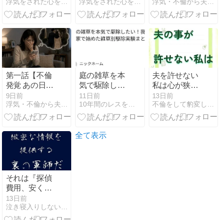
浮気をされた心を癒すセカンドヴァージン心理学
浮気をされた心を癒すセカンドヴァージン心理学
浮気・不倫から夫婦再構築したい！
体験会
マニュアル
止まった】
第一話【不倫
庭の雑草を本
夫を許せない
発覚 あの日か
気で駆除した
私は心が狭い
ら私の時間は
い！我が家で
の？
9日前
11日前
13日前
浮気・不倫から夫婦再構築したい！
10年間のレスを解消！50代夫婦の件
不倫をして豹変し離婚を申し出てきた夫が元に戻るまでに妻が実践
止まった】
始めた雑草別
駆除実験まと
め
全て表示
それは『探偵
費用、安くし
て下さい！』
13日前
泣き寝入りしない為の近道｜ジグス流夫婦修復カウンセラー
の一言から
【探偵のメモ