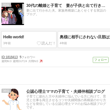
35
30代の離婚と子育て 妻が子供と出て行きました
妻に出て行かれた夫。家族再構築にあくせくする実話の
ブログ。
Hello world!
3年前
4年前
1818413
5
週間IN:
0
週間OUT:
24
月間IN:
0
36
公認心理士ママの子育て・夫婦仲相談ブログ
子育てに疲れた方や夫婦仲に悩んでいる方に向けて、育
児と仕事を両立させるコツや夫婦関係の再構築のやり方
などを発信している公認心理士ママのお悩み相談ブログ
です。