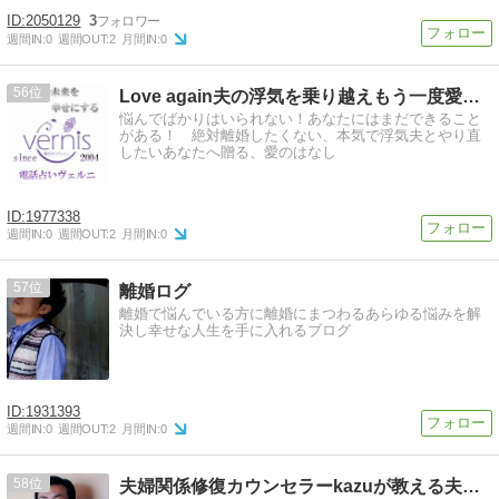
2050129
3
週間IN:
0
週間OUT:
2
月間IN:
0
56
Love again夫の浮気を乗り越えもう一度愛し合うために
悩んでばかりはいられない！あなたにはまだできること
がある！ 絶対離婚したくない、本気で浮気夫とやり直
したいあなたへ贈る、愛のはなし
1977338
週間IN:
0
週間OUT:
2
月間IN:
0
57
離婚ログ
離婚で悩んでいる方に離婚にまつわるあらゆる悩みを解
決し幸せな人生を手に入れるブログ
1931393
週間IN:
0
週間OUT:
2
月間IN:
0
58
夫婦関係修復カウンセラーkazuが教える夫婦円満の秘訣