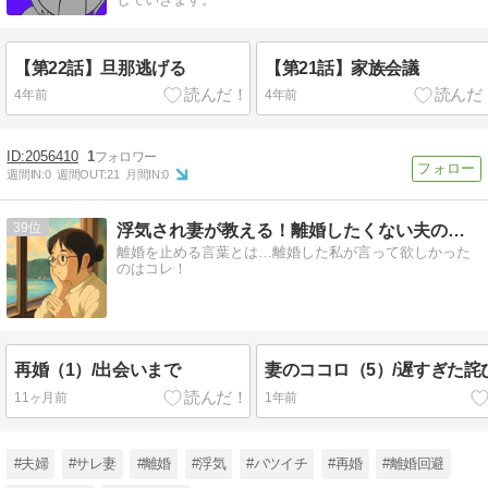
【第22話】旦那逃げる
【第21話】家族会議
4年前
4年前
2056410
1
週間IN:
0
週間OUT:
21
月間IN:
0
39
浮気され妻が教える！離婚したくない夫の家庭修復のやり方
離婚を止める言葉とは…離婚した私が言って欲しかった
のはコレ！
再婚（1）/出会いまで
妻のココロ（5）/遅すぎた詫
11ヶ月前
1年前
#夫婦
#サレ妻
#離婚
#浮気
#バツイチ
#再婚
#離婚回避