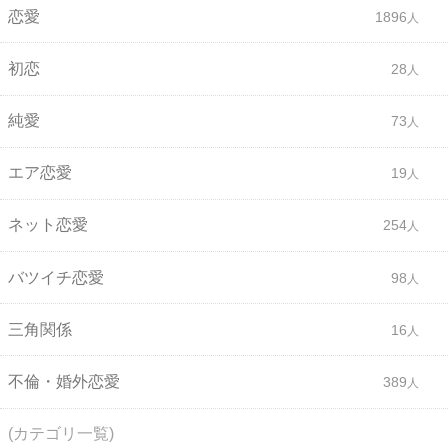
恋愛
1896
初恋
28
純愛
73
エア恋愛
19
ネット恋愛
254
バツイチ恋愛
98
三角関係
16
不倫・婚外恋愛
389
(カテゴリ一覧)