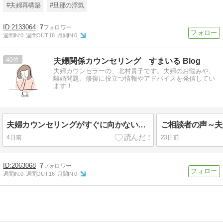
#夫婦再構築
#旦那の浮気
2133064
7
週間IN:
0
週間OUT:
18
月間IN:
0
40
夫婦関係カウンセリング すまいる Blog
夫婦カウンセラーの、北村貴子です。夫婦のお悩みや、
離婚問題、修復に役立つ情報やアドバイスを発信してい
ます！
夫婦カウンセリングがすぐに向かないケースとは？―個別相談から始めたほうがよい場合―
4日前
23日前
2063068
7
週間IN:
0
週間OUT:
16
月間IN:
0