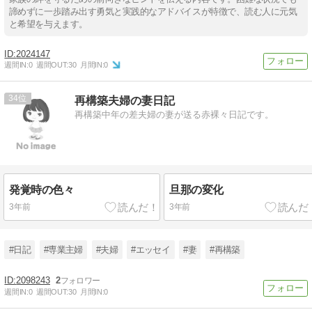
諦めずに一歩踏み出す勇気と実践的なアドバイスが特徴で、読む人に元気
と希望を与えます。
2024147
週間IN:
0
週間OUT:
30
月間IN:
0
34
再構築夫婦の妻日記
再構築中年の差夫婦の妻が送る赤裸々日記です。
発覚時の色々
旦那の変化
3年前
3年前
#日記
#専業主婦
#夫婦
#エッセイ
#妻
#再構築
2098243
2
週間IN:
0
週間OUT:
30
月間IN:
0