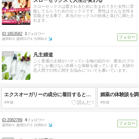
スローセックスで人生が変わる
スローセックスは愛されるために生まれてきた女性に官
能してもらうためのセックスです、男性はそんな女性を
官能させる事で、本当のセックスの快感と喜びに満たさ
れます。
1853582
1
週間IN:
0
週間OUT:
4
月間IN:
0
52
凡主婦道
ごく普通の主婦がハマっている物の紹介や、匿名のブロ
グでしか書けない赤裸々な体験を綴っています。夫婦や
恋人間での性に関する悩みについても書いています。
エクスオーガリーの成分に着目すると女性にとって色々と嬉しい効果がある話
4年前
4年前
2082789
4
週間IN:
0
週間OUT:
3
月間IN:
0