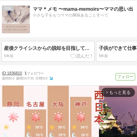
32
ママ＊メモ 〜mama-memoirs〜ママの思い出
小さな子をもつママの興味あることすべて
産後クライシスからの脱却を目指して。仕事をしている夫に感謝できるようになる２つの視点とは？
5年前
5年前
1836810
1
週間IN:
0
週間OUT:
35
月間IN:
0
もっと見る
arrow_forward_ios