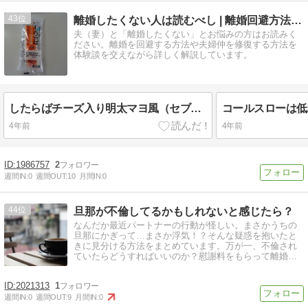
43
離婚したくない人は読むべし | 離婚回避方法と夫婦仲の修復法
夫（妻）と「離婚したくない」とお悩みの方はお読みく
ださい。離婚を回避する方法や夫婦仲を修復する方法を
体験談を交えながら詳しく解説しています。
したらばチーズ入り明太マヨ風（セブンイレブン）が低糖質ながら美味しく満足感もありオススメ
4年前
4年前
1986757
2
週間IN:
0
週間OUT:
10
月間IN:
0
44
旦那が不倫してるかもしれないと感じたら？
なんだか最近パートナーの行動が怪しい。まさかうちの
旦那にかぎって…まさか浮気！？そんな疑惑を抱いたと
きに見分ける方法をまとめています。万が一、不倫され
ていたらどうすればいいのか？慰謝料をもらって離婚？
それともやり直して再構築？離婚か我慢か？
2021313
1
週間IN:
0
週間OUT:
9
月間IN:
0