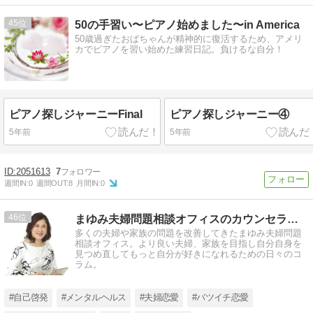
45
50の手習い〜ピアノ始めました〜in America
50歳過ぎたおばちゃんが精神的に復活するため、アメリ
カでピアノを習い始めた練習日記。負けるな自分！
ピアノ探しジャーニーFinal
ピアノ探しジャーニー④
5年前
5年前
2051613
7
週間IN:
0
週間OUT:
8
月間IN:
0
46
まゆみ夫婦問題相談オフィスのカウンセラーコラム
多くの夫婦や家族の問題を改善してきたまゆみ夫婦問題
相談オフィス。より良い夫婦、家族を目指し自分自身を
見つめ直してもっと自分が好きになれるための日々のコ
ラム。
#自己啓発
#メンタルヘルス
#夫婦恋愛
#バツイチ恋愛