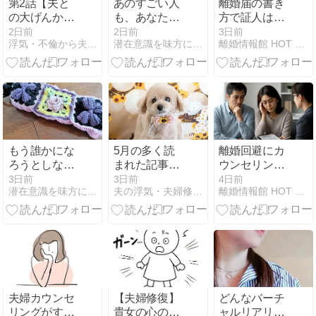
第2話【夫と
あのすごい人
離婚届の書き
の大げんかで
も、あなたの
方で証人はど
気付いた 本当
意識が創り出
うすればい
2日前
2日前
3日前
浮気・不倫から夫婦再構築したい！
潜在意識を味方につけると願いを叶えるって簡単！永瀬ともみ
離婚情報館 HOT NAVI
に変わるべき
した創造物
い？証人欄の
人】
正しい書き方
や必要な条件
とは？
もう誰かにな
5月の多く読
離婚回避にカ
ろうとしなく
まれた記事
ウンセリング
ていい
Best5 ❣幸せ
は効果があ
3日前
3日前
4日前
潜在意識を味方につけると願いを叶えるって簡単！永瀬ともみ
夫の浮気・夫婦修復カウンセリング
離婚情報館 HOT NAVI
な未来を迎え
る？夫婦の関
に行くために
係修復のため
にカウンセリ
ングは必要？
夫婦カウンセ
【夫婦修復】
どんなバーチ
リングがすぐ
貴女の心の
ャルリアリテ