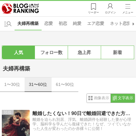
リーダー
ログイン
メニュー
夫婦再構築
恋愛
初恋
純愛
エア恋愛
ネット恋愛
人気
フォロー数
急上昇
新着
夫婦再構築
1〜30位
31〜60位
61〜90位
画像表示
文字表示
31
離婚したくない！90日で離婚回避できた方法。
離婚を迫られ別居、浮気、離婚調停を経験した妻が心理
学、脳科学を学んだら復縁できた！なぜ、ツイていなか
った人生が変わったのか赤裸々に公開！