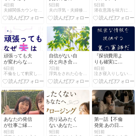
に向かないケ
声、夫からは
ィゲームを観
4日前
5日前
5日前
夫婦関係カウンセリング すまいる Blog
夫の浮気・夫婦修復カウンセリング
潜在意識を味方につけると願いを叶えるって簡単！永瀬ともみ
ースとは？―
透けて見えて
てる？
個別相談から
いる件
始めたほうが
よい場合―
頑張っても夫
自信がない自
『探偵費用よ
が変わらない
分と向き合う
りも確実に不
理由
方法
倫の証拠を押
6日前
7日前
8日前
不倫をして豹変し離婚を申し出てきた夫が元に戻るまでに妻が実践
浮気をされた心を癒すセカンドヴァージン心理学
泣き寝入りしない為の近道｜ジグス流夫婦修復カウンセラー
さえて下さ
い！』【探偵
のメモ帳 】
あなたの発信
売り込みたく
第一話【不倫
が仕事ご縁売
ないあなたへ
発覚 あの日か
上につながる
クロージング
ら私の時間は
8日前
9日前
9日前