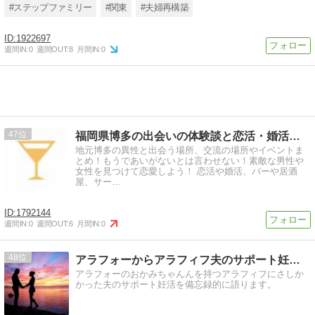
#ステップファミリー
#関東
#夫婦再構築
1922697
週間IN:
0
週間OUT:
8
月間IN:
0
47
福岡県博多の出会いの体験談と恋活・婚活の場
地元博多の異性と出会う場所、交流の場所やイベントま
とめ！もうであいがないとは言わせない！素敵な男性や
女性を見つけて恋愛しよう！ 恋活や婚活、バーや居酒
屋、サー…
1792144
週間IN:
0
週間OUT:
6
月間IN:
0
48
アラフォーからアラフィフ夫のサポート妊活ブログ
アラフォーのおかみちゃんんを持つアラフィフにさしか
かった夫のサポート妊活を備忘録的に語ります。