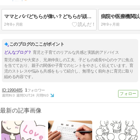
ママとパパどちらが偉い？どちらが頑張ってる？
2年8ヶ月前
2年9ヶ月前
このブログのここがポイント
育児と子育てのリアルな共感と実践的アドバイス
育児の喜びや大変さ、兄弟仲良しの工夫、子どもの成長や心のケアに焦点
を当てており、親子の関係や子育てのヒントをやさしく伝えています。育
児のストレスや悩みも共感をもって紹介し、無理なく前向きに育児に取り
組める内容です。
1990485
1
週間IN:
0
週間OUT:
24
月間IN:
0
最新の記事画像