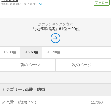
1861704
週間IN:
0
週間OUT:
0
月間IN:
0
次のランキングを表示
「夫婦再構築」
61位〜90位
1〜30位
31〜60位
61〜90位
前のページ
次のページ
カテゴリー : 恋愛・結婚
※恋愛・結婚(全て)
11735