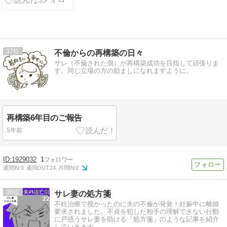
帳 】
37
不倫からの再構築の日々
サレ（不倫された側）が再構築成功を目指して頑張りま
す。同じ立場の方の励ましになれますように。
再構築6年目のご報告
5年前
1929032
1
週間IN:
0
週間OUT:
24
月間IN:
0
38
サレ妻の処方箋
不妊治療で授かったのに夫の不倫が発覚！妊娠中に離婚
要求されました。不貞を犯した相手の理解できない行動
に戸惑うサレ妻を助ける「処方箋」のような記事を紹介
していきます。