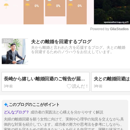
Powered by 
GliaStudios
Mute
33
夫との離婚を回避するブログ
夫から離婚と言われた方を応援するブログ。夫との離婚
を回避するためのノウハウをお伝えしています。
長崎から嬉しい離婚回避のご報告が届きました！
夫との離婚回避は
3年前
3年前
このブログのここがポイント
成功者の実践法と心構えを分かりやすく解説
夫婦の離婚回避を願う女性に向けて、実例や心理学の知見を交えながら具
体的な対策を紹介しています。成功者の努力や思考法を参考にしながら、
家族の絆を守るための前向きなヒントを伝える内容です。困難な状況でも