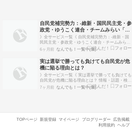
自民党補完勢力：-維新・国民民主党・参
政党・ゆうこく連合・チームみらい「選
挙前だけ政策を述べるが選挙終われば無
》全サービス一覧《 自民党補完勢力：-維新・国
し」
民民主党・参政党・ゆうこく連合・チームみらい
「選挙前だけ政策を述べるが選挙終われば無し」
6ヶ月前
なんでも！一覧中(集)
情報・話題・検索・動画・画像・履歴 ＜参考・分
析・雑談・SNS・話題・ニュース＞ ＜真相探求＞
実は選挙で勝っても負けても自民党が危
『参考動画』 自民党補完勢力：-維新・国民民主
機に陥る理由とは？
党…
》全サービス一覧《 実は選挙で勝っても負けても
自民党が危機に陥る理由とは？ 情報・話題・検
索・動画・画像・履歴 ＜参考・分析・雑談・
7ヶ月前
なんでも！一覧中(集)
SNS・話題・ニュース＞ ＜真相探求＞ 『参考動
画』 実は選挙で勝っても負けても自民党が危機に
陥る理由とは？ 高市早苗の衝撃の支持率78.1％と
いう…
TOPページ
新規登録
マイページ
ブログリーダー
広告掲載
利用規約
ヘルプ