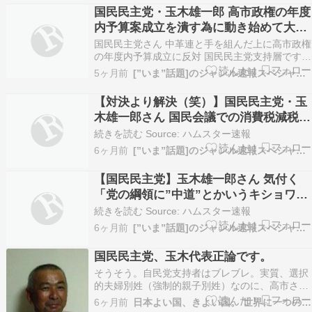
国民民主党・玉木雄一郎 高市政権の年度
内予算案成立を潰す為に動き始めて大炎
上中
国民民主党さん 中革連と手を組んだ上に高市政権
の年度内予算成立に反対 国民民主党支持層ですら
ドン引きムーブ
5ヶ月前
[”いま”話題]のジャンル速報スペシャルまとめ
https://hamusoku.com/archives/10975537.html
国民民主党「予算案の中身だけなら反対の理由は
【対決より解決（笑）】国民民主党・玉
ない、だけど年度内予算成立妨害します」…
木雄一郎さん 国民会議での消費税減税に
ついて話し合いすら放棄して中道改革連
続きを読む Source: ハムスター速報
合と同じレベルにまで落ちる←批判が殺
6ヶ月前
[”いま”話題]のジャンル速報スペシャルまとめ
到して言い訳を投稿
【国民民主党】玉木雄一郎さん 気付く
「党の綱領に”中道”とかいうキショワー
ド使ってしまった・・・これ変更したほ
続きを読む Source: ハムスター速報
うがいいな」
6ヶ月前
[”いま”話題]のジャンル速報スペシャルまとめ
国民民主党、玉木代表正論です。
そうそう。自民党支持者はブレブレ。実質、選択
的夫婦別姓（強制的親子別姓）なのに、高市さん
がやるなら騒がない。もう自民党支持者ってなん
6ヶ月前
日本よい国、きよい国。 世界に一つの神の国。
なんだ？って心の底から思ってます。国民民主さ