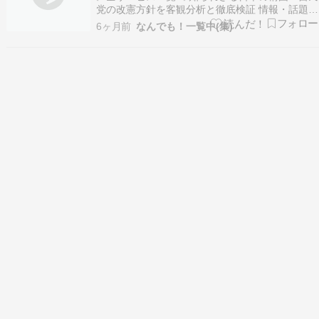
党の改憲方針を客観分析と徹底検証 情報・話題・
検索・動画・画像・履歴 ＜参考・分析・雑談・
6ヶ月前
なんでも！一覧中(集)
SNS・話題・ニュース＞ ＜真相探求＞ 『参考動
画』 【知られざる日本の構図】自民党の改憲方針
を客観分析と徹底検証 ◆選挙の日 [詳細・外部リ
ン…