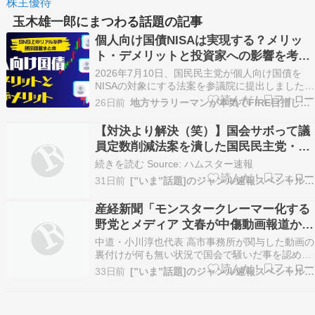
株主優待
玉木雄一郎にまつわる話題の記事
個人向け国債NISAは実現する？メリッ
ト・デメリットと投資家への影響を考え
る
2026年7月10日、国民民主党が個人向け国債を
NISAの対象にする法案を参議院に提出しました。
これにより国債NISAという言葉が一気に注目を集
26日前
地方サラリーマンが本気でFIRE目指してみた
めています。 現在、新NISAでは株式や投資信託
などに非課税で投資できますが、元本保証の個人
【対決より解決（笑）】国会サボって議
向け国債は対象外です。 もしこの法案が成…
員定数削減法案を潰した国民民主党・玉
木雄一郎 公約違反の他責体質に党員ドン
続きを読む Source: ハムスター速報
引きして離党へ
31日前
[”いま”話題]のジャンル速報スペシャルまとめ
産経新聞「モンスタークレーマー化する
野党とメディア 文春が中傷動画報道から
撤退、ハシゴ外される」モンスタークレ
中道・小川淳也代表 高市事務所が関与した動画の
ーマー化した国民民主党・玉木雄一郎 ま
裏付けが何も無い状況で国会で騒いだ事を認める
https://hamusoku.com/archives/11017666.html
だ言い続けて炎上中
33日前
[”いま”話題]のジャンル速報スペシャルまとめ
続きを読む Source: ハムスター速報