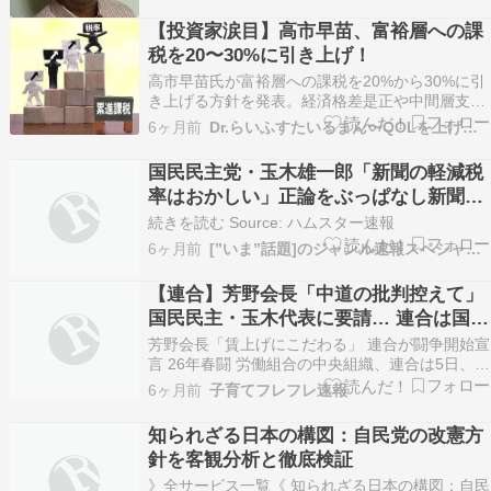
んと参政党は手を取り合うべき。自維の好き勝手
【投資家涙目】高市早苗、富裕層への課
にさせてはいけない。 https://t.co/8CdJY…
税を20〜30%に引き上げ！
高市早苗氏が富裕層への課税を20%から30%に引
き上げる方針を発表。経済格差是正や中間層支援
が期待され、その影響に注目が集まっています。
6ヶ月前
Dr.らいふすたいるまん〜QOLを上げるガジェットまとめ〜
世界金融危機 (2007年-2010年) 金融業界の不祥事
は就職にも影響を与え、マサチューセッツ工科大
国民民主党・玉木雄一郎「新聞の軽減税
学（MIT）の2009年の卒業生で金融業…
率はおかしい」正論をぶっぱなし新聞ガ
チギレ
続きを読む Source: ハムスター速報
6ヶ月前
[”いま”話題]のジャンル速報スペシャルまとめ
【連合】芳野会長「中道の批判控えて」
国民民主・玉木代表に要請… 連合は国民
民主と中道を支援
芳野会長「賃上げにこだわる」 連合が闘争開始宣
言 26年春闘 労働組合の中央組織、連合は5日、東
京都内で集会を開き、2026年春闘の闘争開始を宣
6ヶ月前
子育てフレフレ速報
言した。 芳野友子会長はあいさつで「5％以上の
賃上げと格差是正… （出典：時事通信） （出典
知られざる日本の構図：自民党の改憲方
連合、春闘賃上げ5％超 中間集計、33年…
針を客観分析と徹底検証
》全サービス一覧《 知られざる日本の構図：自民