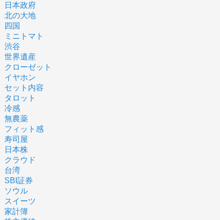
日本政府
北の大地
四国
ミニトマト
渋谷
世界遺産
クローゼット
イヤホン
セット内容
タロット
冷感
無農薬
フィット感
寿司屋
日本株
クラウド
台湾
SBI証券
ソウル
スイーツ
家計簿