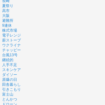
長崎
夏祭り
高市
大阪
避難所
9連休
株式市場
電子レンジ
薪ストーブ
ウクライナ
チャッピー
台風13号
継続的
人手不足
スキンケア
ダイソー
原爆の日
田舎暮らし
引きこもり
富士山
とんかつ
ドローン