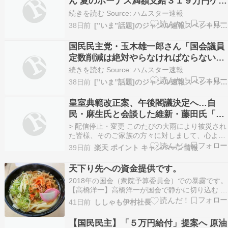
ん 夏のボーナス満額支給３１９万円ゲッ
ト 玉木雄一郎さんはワールドカップ観戦
続きを読む Source: ハムスター速報
を楽しんだことを有権者にアピールし炎
38日前
[”いま”話題]のジャンル速報スペシャルまとめ
上中
国民民主党・玉木雄一郎さん「国会議員
定数削減は絶対やらなければならない！
その一丁目一番地が比例定数８０削減
続きを読む Source: ハムスター速報
だ！」高市政権案より過激派だった
38日前
[”いま”話題]のジャンル速報スペシャルまとめ
皇室典範改正案、午後閣議決定へ…自
民・麻生氏と会談した維新・藤田氏「苦
渋の決断だが大義を優先」【夕刊
> 配信停止・変更 このたびの大雨により被災され
Infoseekニュース】
た皆様、そのご家族の方々に対しまして、心より
お見舞い申し上げますとともに、一日も早い復旧
39日前
楽天 ポイント キャンペーン情報
復興をお祈りいたします。 --> 皇室典範改正案、
午後閣議決定へ…自民・麻生氏と会談した維新・
天下り先への資金提供です。
藤田氏「苦渋の決断だが大義を優先」 山口地検支
2018年の国会（衆院予算委員会）での暴露です。
部…
【高橋洋一】高橋洋一が国会で静かに切り込む #
高橋洋一 #shorts#高橋洋一 #榛葉幹事長 #国民民
41日前
ししゃも伊村社長
主党 #玉木雄一郎 #井川意高 #河村たかし #国会 #
原口一博 #三橋貴明 #減税日本 #ゆうこく連合 #
【国民民主】「５万円給付」提案へ 原油
ひろゆき ＃浜田…