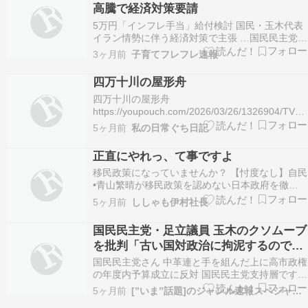
高騰で経済対策要請
5万円「インフレ手当」給付検討 国民・玉木代表
イラン情勢に伴う経済対策で主張 …国民民主党の
玉木雄一郎代表は28日の会見で、イラン情勢の緊
3ヶ月前
子育てフレフレ速報
迫化に伴う党の経済対策として5万円程度の「イ
ンフレ手当」の給付を盛り込むよう検討している
四万十川の屋形舟
と明らかにしました。 （出典：0:49） （出典 …
四万十川の屋形舟
https://youpouch.com/2026/03/26/1326904/TVア
ニメ『らんま 1/2』の第3期が制作決定。2026年
5ヶ月前
私の日常ぐち日記
10月より日本テレビ系にて放送、Netflixにて独占
配信される。「情報戦」に右往左往しない 結局、
正直にやれっ、て事ですよ
暫定予算になりました。 …
移民政策になっていませんか？ 【忖度なし】自民
•青山繁晴が移民政策を認めない日本政府を徹底
批判する【自民党/参政党/日本保守党】皆さまい
5ヶ月前
ししゃも伊村社長
つもご視聴いただきありがとうございます！チャ
ンネル登録・高評価よろしくお願いします！チャ
国民民主党・足立議員 玉木のクソムーブ
ンネル継続のため、皆さまの温かいご支援をお願
を批判「古い国対政治に拘泥するのでは
い申し上げ…
なく、党是でもある政策本位の観点か
国民民主党さん 中革連と手を組んだ上に高市政権
ら、新年度予算案には断固として賛成す
の年度内予算成立に反対 国民民主党支持層ですら
ドン引きムーブ
べき」
5ヶ月前
[”いま”話題]のジャンル速報スペシャルまとめ
https://hamusoku.com/archives/10975537.html