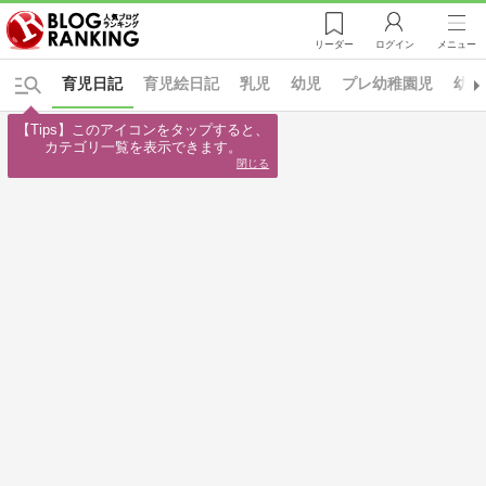
リーダー
ログイン
メニュー
育児日記
育児絵日記
乳児
幼児
プレ幼稚園児
幼稚
【Tips】このアイコンをタップすると、

カテゴリ一覧を表示できます。
閉じる