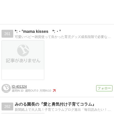
*:・°mama kisses *:・°
261
可愛いベビー雑貨使って良かった育児グッズ成長段階で必要なおもちゃ、こどものお祝いについて
401324
週間IN:
10
週間OUT:
0
月間IN:
10
みのる園長の『愛と勇気付け子育てコラム』
262
新聞紙上で大人気！子育てコラムブログ進出「毎日読みたい！」、新聞紙上、タウン誌で大人気「子育てコラム」がブログで読めます