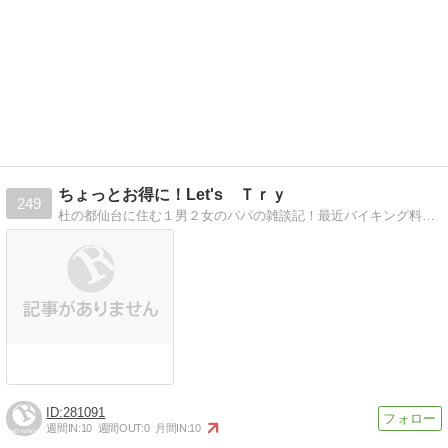
ちょっとお得に！Let's Ｔｒｙ
249
杜の都仙台に住む１男２女のパパの雑談記！最近バイキング料理巡りにはまってま〜す！
281091
週間IN:
10
週間OUT:
0
月間IN:
10