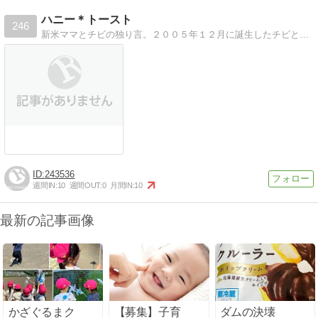
ハニー＊トースト
246
新米ママとチビの独り言。２００５年１２月に誕生したチビとの育児奮闘記。
243536
週間IN:
10
週間OUT:
0
月間IN:
10
最新の記事画像
かざぐるまク
【募集】子育
ダムの決壊