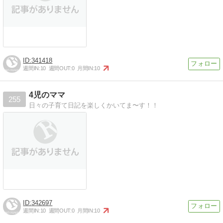
341418
週間IN:
10
週間OUT:
0
月間IN:
10
4児のママ
255
日々の子育て日記を楽しくかいてま〜す！！
342697
週間IN:
10
週間OUT:
0
月間IN:
10