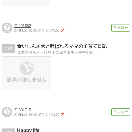
291652
週間IN:
10
週間OUT:
0
月間IN:
10
食いしん坊犬と呼ばれるママの子育て日記
252
３才のおちゃらけ息子の保育園生活を中心に
301715
週間IN:
10
週間OUT:
0
月間IN:
10
Happy life