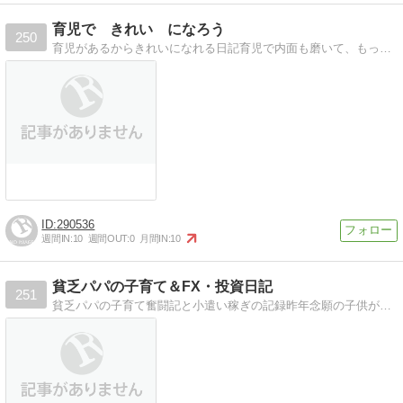
育児で きれい になろう
250
育児があるからきれいになれる日記育児で内面も磨いて、もっともっときれいになろう！！
290536
週間IN:
10
週間OUT:
0
月間IN:
10
貧乏パパの子育て＆FX・投資日記
251
貧乏パパの子育て奮闘記と小遣い稼ぎの記録昨年念願の子供が生まれました。最近FX（為替保証金取引）にも嵌ってます。