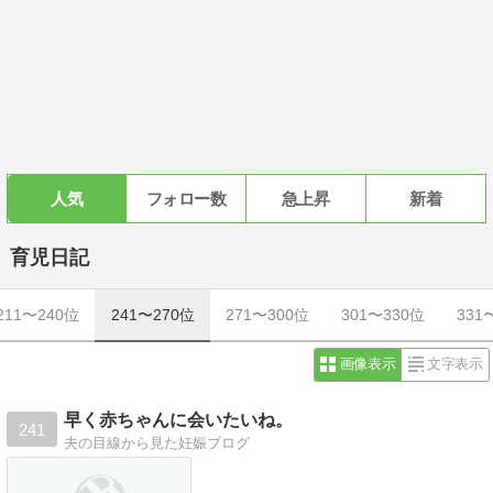
人気
フォロー数
急上昇
新着
育児日記
211〜240位
241〜270位
271〜300位
301〜330位
331
画像表示
文字表示
早く赤ちゃんに会いたいね。
241
夫の目線から見た妊娠ブログ