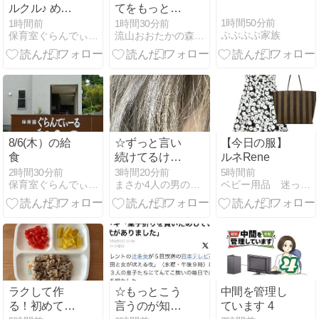
ルクル♪ めん
てをもっと楽
こにも挑戦！
しみたいママ
1時間50分前
1時間前
1時間30分前
ぷぷぷぷ家族
保育室ぐらんでぃーるのお話
流山おおたかの森ベビマ・サインふわほっぺ
【だいち組(２
へ♡ベビーマ
歳児）】
ッサージ初回
体験プライベ
ートレッスン
8/6(木）の給
☆ずっと言い
【今日の服】
食
続けてるけど
ルネRene
さ？？？☆
2時間30分前
3時間20分前
5時間前
保育室ぐらんでぃーるのお話
まさか4人の男の子のお母さんになるなんて。
ベビー用品 迷ったらコレを見よ！！
ラクして作
☆もっとこう
中間を管理し
る！初めての
言うのが知り
ています 4