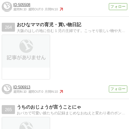
505508
週間IN:
10
週間OUT:
0
月間IN:
10
おひなママの育児・買い物日記
264
大阪のはしの地に住む１児の主婦です。こっそり欲しい物や大型商品などなどネットショッピングに頼っています。
506913
週間IN:
10
週間OUT:
0
月間IN:
10
うちのおじょうが言うことにゃ
265
おバカで可愛い娘たちの記録まじめなおねえと変わり者のポンちゃんとの楽しい毎日です。