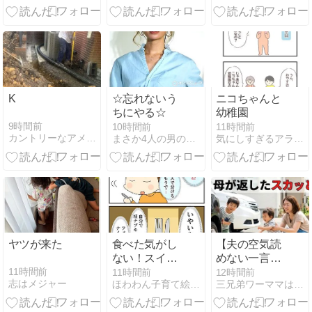
の世界を歩く
リー
K
☆忘れないう
ニコちゃんと
ちにやる☆
幼稚園
9時間前
10時間前
11時間前
カントリーなアメリカから
まさか4人の男の子のお母さんになるなんて。
気にしすぎるアラフォー絵日記
ヤツが来た
食べた気がし
【夫の空気読
ない！スイー
めない一言】
ツ②気にな
ワンオペ育児
11時間前
11時間前
12時間前
志はメジャー
ほわわん子育て絵日記
三兄弟ワーママは元同居嫁
る！
の遊ばせなき
ゃいいじゃ