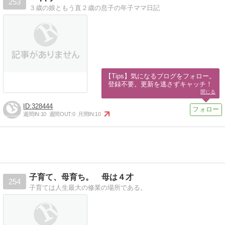
253
３歳の娘ともう直２歳の息子の年子ママ日記
【Tips】気になるブログをフォロー。

登録不要。更新を逃さずキャッチ！
閉じる
328444
週間IN:
10
週間OUT:
0
月間IN:
10
子育て、母育ち。 母は４才
254
子育ては人生最大の修業の場所である。