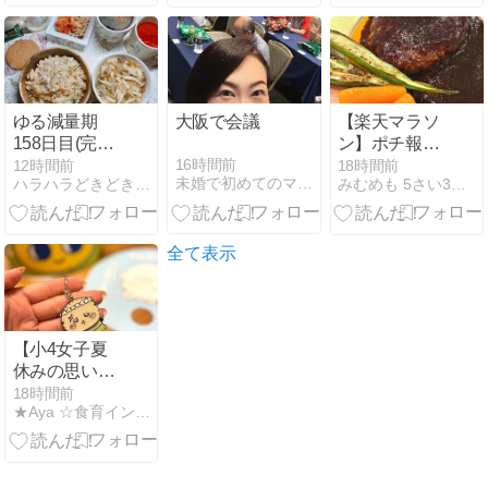
ん！に返した
妻のスカッ
と？一言
ゆる減量期
大阪で会議
【楽天マラソ
158日目(完全
ン】ポチ報告
トレオフ)AI侵
②マルイ送料
16時間前
12時間前
18時間前
未婚で初めてのママのになる出来事色々
ハラハラどきどきキャラ弁奮闘記
みむめも 5さい3さいこそだて
略
無料ポチ♡サ
ンシェード♡
カラコン♡シ
ールリフィル
全て表示
♡
【小4女子夏
休みの思い
出】テレ朝サ
18時間前
★Aya ☆食育インストラクター
マフェスと映
画ちいかわ