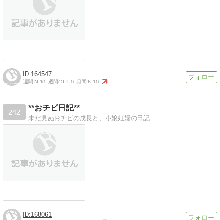
164547
週間IN:
10
週間OUT:
0
月間IN:
10
**おチビ日記**
242
未だ見ぬおチビの成長と、小娘妊婦の日記
168061