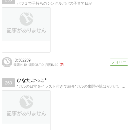
バツ１で子持ちのシングルパパの子育て日記
362259
週間IN:
10
週間OUT:
0
月間IN:
10
ひなたごっこ*
260
*ガルの日常をイラスト付きで紹介*ガルの奮闘や親ばかパパ、我が家の姫ひなたの日常を毎日更新中