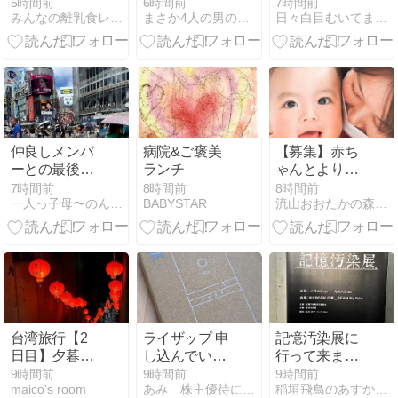
離乳食90
たい☆
5時間前
6時間前
7時間前
みんなの離乳食レシピ
まさか4人の男の子のお母さんになるなんて。
日々白目むいてます | Powered by NAPBIZ
仲良しメンバ
病院&ご褒美
【募集】赤ち
ーとの最後の
ランチ
ゃんとより濃
演技
密な時間を過
7時間前
8時間前
8時間前
一人っ子母〜のんびり暮らしたい女の毎日感想文
BABYSTAR
流山おおたかの森ベビマ・サインふわほっぺ
ごしたい方へ
♡ベビーマッ
サージ３回コ
ース
台湾旅行【2
ライザップ 申
記憶汚染展に
日目】夕暮れ
し込んでいた
行って来まし
の九份へ。
優待到着
た！渋谷
9時間前
9時間前
9時間前
maico's room
あみ 株主優待にあこがれて〜 節約＆お得を楽しむ
稲垣飛鳥のあすかふぇのおいしい毎日
『千と千尋』
BEAMギャラ