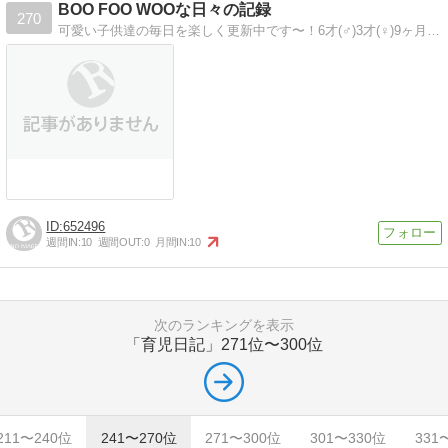
BOO FOO WOOな日々の記録
270
可愛い子供達の毎日を楽しく更新中です〜！6才(♂)3才(♀)9ヶ月(♀)の3児のハハです〜＾＾一眼レフ初心者です。
652496
週間IN:
10
週間OUT:
0
月間IN:
10
次のランキングを表示
「育児日記」
271位〜300位
211〜240位
241〜270位
271〜300位
301〜330位
331