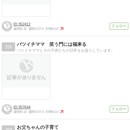
352412
週間IN:
10
週間OUT:
0
月間IN:
10
バツイチママ 笑う門には福来る
258
バツイチママとその子供たちの日常をお送りしています。
357644
週間IN:
10
週間OUT:
0
月間IN:
10
お父ちゃんの子育て
259