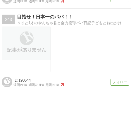
週間IN:
10
週間OUT:
0
月間IN:
10
目指せ！日本一のパパ！！
243
５才と1才のやんちゃ君と全力投球パパ日記子どもとお出かけからママのためのダイエット料理まで！頑張るパパだよ。
190644
週間IN:
10
週間OUT:
0
月間IN:
10