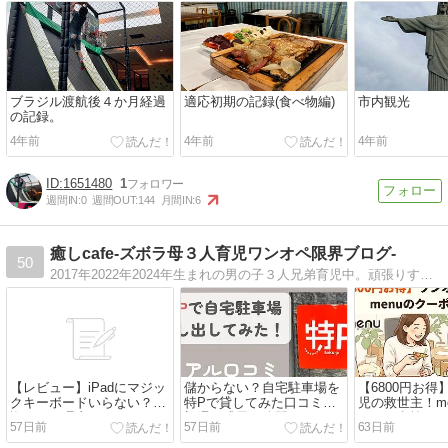
ブラジル渡航後４か月経過
適応初期の記録(食べ物編)
市内観光
の記録。
4年前
4年前
4年前
1651480
1
週間IN:
0
週間OUT:
144
月間IN:
6
癒しcafe-ズボラ母３人育児ワンオペ限界ブログ-
50
2017年2022年2024年生まれの男の子３人兄弟育児中。頑張りすぎずゆるく育児しています。育児あるあるやグッズレビューのブログです
【レビュー】iPadにマジッ
儲からない？自宅駐車場を
【6800円お
クキーボードいらない？後
特Pで貸してみた口コミ！
児の救世主！m
悔なしの理由
初週の成果も公開
ポンで息抜き
57日前
57日前
63日前