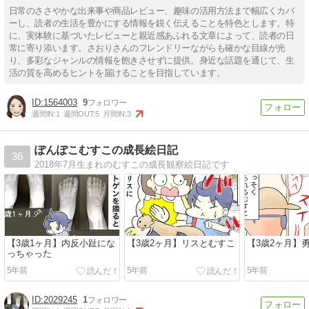
日常のささやかな出来事や商品レビュー、趣味の活用方法まで幅広くカバ
ーし、読者の生活を豊かにする情報を鋭く伝えることを特色とします。特
に、実体験に基づいたレビューと親近感あふれる文章によって、読者の日
常に寄り添います。さおりさんのフレンドリーながらも確かな目線が光
り、多彩なジャンルの情報を飽きさせずに提供。身近な話題を通じて、生
活の質を高めるヒントを届けることを目指しています。
1564003
9
週間IN:
1
週間OUT:
5
月間IN:
3
ぽんぽこむすこの成長絵日記
36
2018年7月生まれのむすこの成長観察絵日記です
【3歳1ヶ月】内反小趾にな
【3歳2ヶ月】リスとむすこ
【3歳2ヶ月】
っちゃった
5年前
5年前
5年前
2029245
1