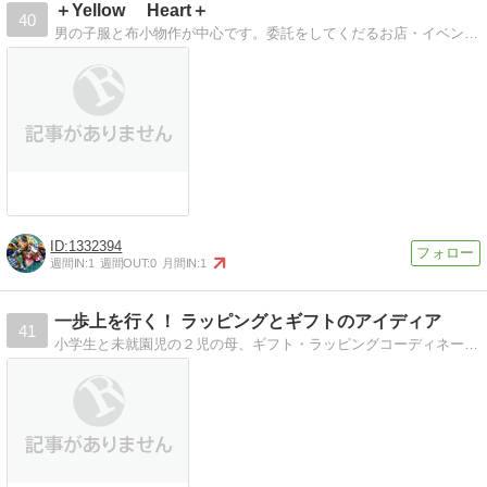
＋Yellow Heart＋
40
男の子服と布小物作が中心です。委託をしてくだるお店・イベントに参加させていただける方を探しています。
1332394
週間IN:
1
週間OUT:
0
月間IN:
1
一歩上を行く！ ラッピングとギフトのアイディア
41
小学生と未就園児の２児の母、ギフト・ラッピングコーディネーターの資格取得を目指して勉強中。