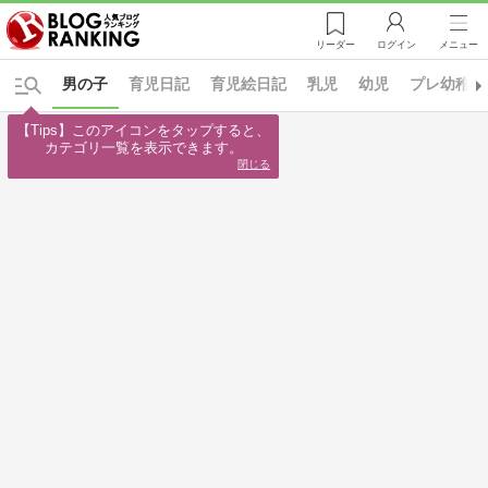
リーダー
ログイン
メニュー
男の子
育児日記
育児絵日記
乳児
幼児
プレ幼稚園
【Tips】このアイコンをタップすると、

カテゴリ一覧を表示できます。
閉じる