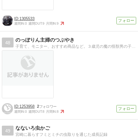
1305533
週間IN:
0
週間OUT:
9
月間IN:
9
のっぽりん主婦のつぶやき
48
子育て、モニター、おすすめ商品など。３歳児の魔の怪獣男の子のお母さんです。2012年１１月末第二子次男誕生です
1253958
2
週間IN:
0
週間OUT:
8
月間IN:
8
なないろ虫かご
49
宮崎に暮らすフミとミチの虫取りを通じた成長記録