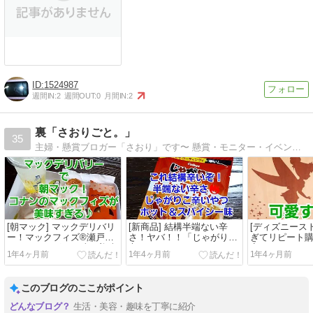
1524987
週間IN:
2
週間OUT:
0
月間IN:
2
裏「さおりごと。」
35
主婦・懸賞ブロガー「さおり」です〜 懸賞・モニター・イベント参加・サポーター・ライターetc. 活動中 〜
[朝マック] マックデリバリ
[新商品] 結構半端ない辛
[ディズニースト
ー！マックフィズ®️瀬戸内
さ！ヤバ！！「じゃがりこ
ぎてリピート
レモンヨーグルト味が美味
辛いやつホット＆スパイシ
定アイテム☆
1年4ヶ月前
1年4ヶ月前
1年4ヶ月前
すぎる♪
ー味」
ャストとじゃ
このブログのここがポイント
生活・美容・趣味を丁寧に紹介