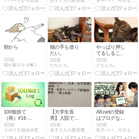
アパートから団地住まい。世帯年収700万円の生活
息子２人の教育費を捻り出せ！派遣ママの節約の日々
双子パパ、今日もなんとか
と先生との二
ライラを解消
者面談で言わ
して自分事化
れたこと。
してもらう改
善策
朝から
猫の手も借り
やっぱり押し
たい。
てるしるこ。
2日前
2日前
2日前
我が家のネタ帳 | Powered by NAPBIZ
だぢんち。
だぢんち。
100個捨て
【大学生長
A8.netの登録
（再）#16 総
男】入院で試
はブログなし
カウント27｜
験が受けれな
でも可能？手
3日前
2日前
3日前
ズボラ主婦@水芭蕉の日々徒然
息子２人の教育費を捻り出せ！派遣ママの節約の日々
双子パパ、今日もなんとか
期限切れクー
い！入院証明
順やセルフバ
ポン券
が間に合わな
ックの魅力を