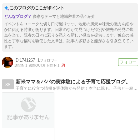
このブログのここがポイント
多彩なテーマと地域密着の品々紹介
イベントをユニークな切り口で綴りつつ、地元の風景や味覚の魅力を細や
かに伝える特徴があります。日常のなかで見つけた特別や旅先の発見に焦
点を当て、読者の日々に彩りを添える新しい視点を提供します。独自の感
性と丁寧な描写を駆使した文章は、記事の多彩さと趣深さを引き立ててい
ます。
1741267
1
週間IN:
1
週間OUT:
6
月間IN:
1
新米ママ＆パパの実体験による子育て応援ブログ。
38
子育てに役立つ情報を実体験から発信！本当に親も、子供と一緒に成長していくんですね！毎日が発見！楽しい日々！