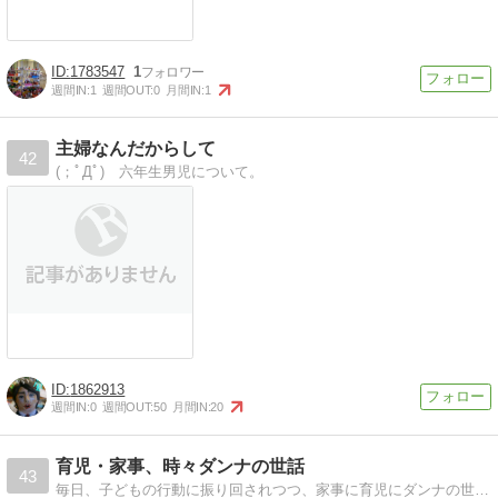
1783547
1
週間IN:
1
週間OUT:
0
月間IN:
1
主婦なんだからして
42
(；ﾟДﾟ) 六年生男児について。
1862913
週間IN:
0
週間OUT:
50
月間IN:
20
育児・家事、時々ダンナの世話
43
毎日、子どもの行動に振り回されつつ、家事に育児にダンナの世話に頑張ってます。