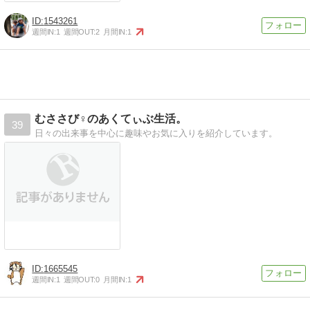
1543261
週間IN:
1
週間OUT:
2
月間IN:
1
むささび♀のあくてぃぶ生活。
39
日々の出来事を中心に趣味やお気に入りを紹介しています。
1665545
週間IN:
1
週間OUT:
0
月間IN:
1