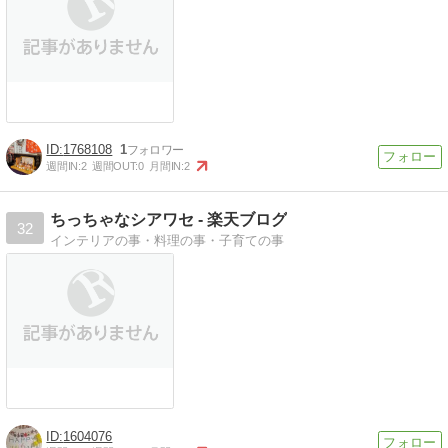
1768108
1
週間IN:
2
週間OUT:
0
月間IN:
2
ちっちゃなシアワセ - 楽天ブログ
32
インテリアの事・料理の事・子育ての事
1604076