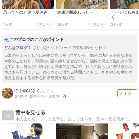
思ってたのと違う夏休み
健康診断終わったー
ピーチにもあ
く
7日前
16日前
24日前
このブログのここがポイント
さりげないエピソードで綴る和やかな日々
日常のちょっとした出来事に焦点を当てている。気軽に訪れる身近な場所
や食のこだわり、季節の小話を織り交ぜながら、独特の視点と温かみを伝
えている。飾らない語り口と具体的な描写で、日々の暮らしに寄り添う心
地よさを届けている。ゆるやかに流れる時間とともに、ささやかな幸せや
発見を提案する豊かな日常感覚が魅力だ。
1406432
6
週間IN:
0
週間OUT:
58
月間IN:
4
背中を見せる
59
木の上から、そっと見守る。決して焦らず、基本は長期目線で。いつか気づいてくれるかな。俺の背中