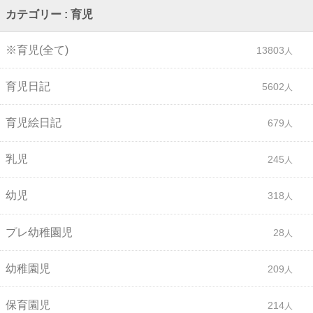
カテゴリー : 育児
※育児(全て)
13803
育児日記
5602
育児絵日記
679
乳児
245
幼児
318
プレ幼稚園児
28
幼稚園児
209
保育園児
214