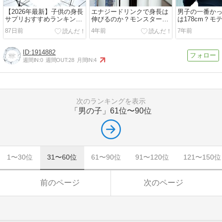
【2026年最新】子供の身長
エナジードリンクで身長は
男子の一番か
サプリおすすめランキング
伸びるのか？モンスターエ
は178cm？モ
7選｜成分・価格を徹底比
ナジーが最強？
は別だけど
87日前
4年前
7年前
較
1914882
週間IN:
0
週間OUT:
28
月間IN:
4
次のランキングを表示
「男の子」
61位〜90位
1〜30位
31〜60位
61〜90位
91〜120位
121〜150位
前のページ
次のページ