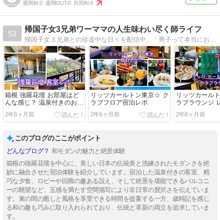
週間IN:
0
週間OUT:
0
月間IN:
6
帰国子女3兄弟ワーママの人生味わい尽く師ライフ
53
帰国子女３兄弟との珍道中な日々を配信中。「男子って本当におバカ。」でもソコが可愛かったりもする。「前世の罰ゲームか？」と思うことの連続だけど、頑張る！
箱根 強羅花壇 お部屋はど
リッツカールトン東京☆ ク
リッツカールト
んな感じ？ 温泉付きのお部
ラブフロア宿泊レポ
ラブラウンジ 
屋
2年6ヶ月前
2年6ヶ月前
2年6ヶ月前
このブログのここがポイント
和モダンの魅力と絶景体験
箱根の強羅花壇を中心に、美しい日本の伝統美と洗練されたモダンさを絶
妙に融合させた宿泊体験を紹介しています。宿泊した温泉付きの客室、精
巧な夕食、ロビーや回廊の趣ある設え、そして絶景を堪能できるバルコニ
ーの眺望など、五感を満たす空間描写により非日常の贅沢さを伝えていま
す。束の間の癒しと風格を享受できる時間を提案する一方、歳時記を感じ
る和の趣も巧みに取り入れられており、伝統と革新の両立を追求していま
す。