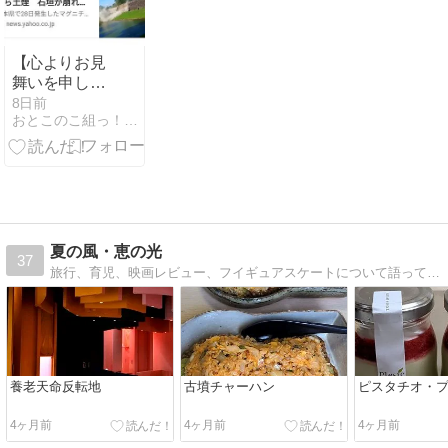
【心よりお見
舞いを申し上
げます】10年
8日前
おとこのこ組っ！〜まいにちほいく〜
前の熊本地震
で日本が得た
こと
夏の風・恵の光
37
旅行、育児、映画レビュー、フイギュアスケートについて語っています。
養老天命反転地
古墳チャーハン
ピスタチオ・
4ヶ月前
4ヶ月前
4ヶ月前