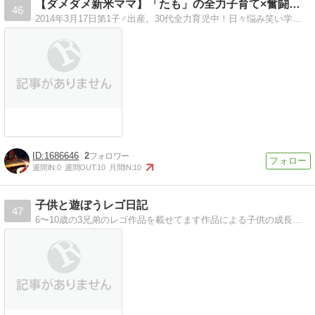
【ダメダメ新米ママ】「たも」の全力子育て×奮闘育児日記！
46
2014年3月17日第1子♂出産。30代全力育児中！日々悩み笑い学び！離乳食＊片乳母乳＊逆子治し方＊帝王切開手術＊入院退院＊産後ダイエット＊妊娠出産について！
1686646
2
週間IN:
0
週間OUT:
10
月間IN:
10
子供と遊ぼうレゴ日記
47
6〜10歳の3兄弟のレゴ作品を載せてます作品による子供の成長記録。他にカプラやニューブロック、絵、工作などもあり。