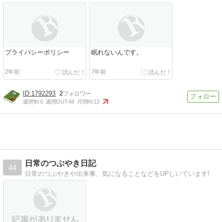
プライバシーポリシー
眠れないんです。
【Tips】気になるブログをフォロー。

登録不要。更新を逃さずキャッチ！
2年前
7年前
閉じる
1792293
2
週間IN:
0
週間OUT:
48
月間IN:
12
日常のつぶやき日記
44
日常のつぶやきや出来事、気になることなどをUPしいています!