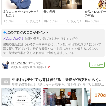
嫌な人に出会ったらラッキ
母の他界
食品アレルギ
ーと思う
の対策
11ヶ月前
1年5ヶ月前
1年7ヶ月前
このブログのここがポイント
健康や日常の気づきをわかりやすく紹介
健康や生活にまつわるテーマを中心に、メンタルや日常の気づきについて
深く掘り下げている。身近な疑問やコツを親しみやすく伝えるスタンス
で、読者が気軽に取り入れやすい情報を提供している。
1722892
1
週間IN:
0
週間OUT:
56
月間IN:
4
生まれはチビでも背は伸びる！身長が伸びるからくりブログ |…
60
早産で保育器のお世話になった息子を、背を伸ばすサプリに懐疑的な165センチの3児のパパが170cm以上に伸ばす方法を見出すための奮闘記です。