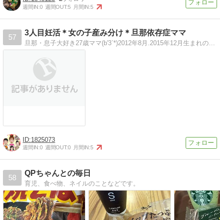
週間IN:
0
週間OUT:
5
月間IN:
5
3人目妊活＊女の子産み分け＊旦那依存症ママ
57
旦那・息子大好き27歳ママ(b'3`*)2012年8月.2015年12月生まれの息子がいます！3人目妊活は女の子産み分けしたいと思います(ｏ'∀'人)
1825073
週間IN:
0
週間OUT:
0
月間IN:
5
QPちゃんとの毎日
58
育児、食べ物、ネイルのことなどです。