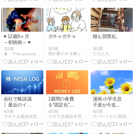
い！
初心者へ
♥ 12歳6ヶ月
ガチャガチャ
猫も習慣化。
～初映画～ ♥
3日前
3日前
3日前
我が家のネタ帳 | Powered by NAPBIZ
だぢんち。
★・*The precious article *・★
会社で株談議
1週間の食費
漫画:小学生息
〖最近のイオ
を“固定化”し
子達が今迄読
ン株〗
てみた｜8/2の
んだ漫画と、
4日前
4日前
4日前
ズボラ主婦@水芭蕉の日々徒然
ズボラ主婦@水芭蕉の日々徒然
アパートから団地住まい。世帯年収700万円の生活
買い物記録
今読んでる漫
画