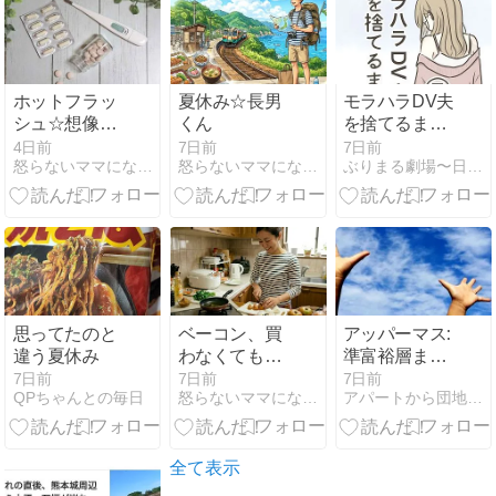
ホットフラッ
夏休み☆長男
モラハラDV夫
シュ☆想像以
くん
を捨てるまで
上に漢方が効
7話
4日前
7日前
7日前
怒らないママになれるの？！ - 楽天ブログ
怒らないママになれるの？！ - 楽天ブログ
ぶりまる劇場〜日常絵日記〜
いた話
思ってたのと
ベーコン、買
アッパーマス:
違う夏休み
わなくてもい
準富裕層まで
いかも？☆ズ
あと何年
7日前
7日前
7日前
QPちゃんとの毎日
怒らないママになれるの？！ - 楽天ブログ
アパートから団地住まい。世帯年収700万円の生活
ボラ主婦が見
つけた超簡単
な代用品
全て表示