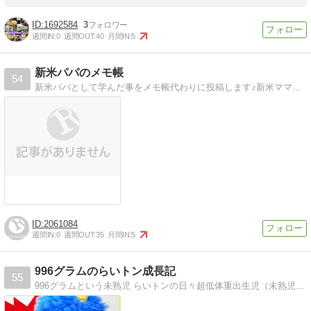
1692584
3
週間IN:
0
週間OUT:
40
月間IN:
5
新米パパのメモ帳
54
新米パパとして学んだ事をメモ帳代わりに投稿します♪新米ママの子育て日記もあるよ！
2061084
週間IN:
0
週間OUT:
35
月間IN:
5
996グラムのらいトン成長記
55
996グラムという未熟児 らいトンの日々超低体重出生児（未熟児）のらいトン、イケメンに成長中！！