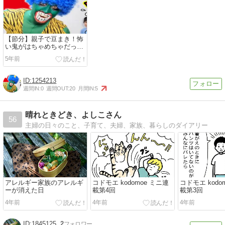
【節分】親子で豆まき！怖
い鬼がはちゃめちゃだった
（笑）
5年前
1254213
週間IN:
0
週間OUT:
20
月間IN:
5
晴れときどき、よしこさん
56
主婦の日々のこと、子育て、夫婦、家族、暮らしのダイアリー
アレルギー家族のアレルギ
コドモエ kodomoe ミニ連
コドモエ kodo
ーが消えた日
載第4回
載第3回
4年前
4年前
4年前
1845125
2