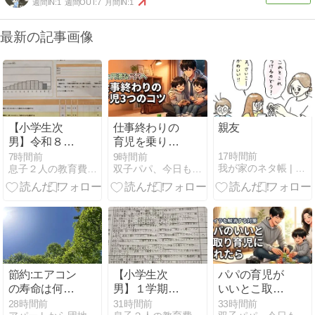
週間IN:
1
週間OUT:
7
月間IN:
1
最新の記事画像
【小学生次
仕事終わりの
親友
男】令和８年
育児を乗り切
全国学力・学
るパパ必見！
17時間前
7時間前
9時間前
我が家のネタ帳 | Powered by NAPBIZ
息子２人の教育費を捻り出せ！派遣ママの節約の日々
双子パパ、今日もなんとか
習状況調査の
妻と良好な関
調査結果。
係を保つ3つ
のコツとは？
節約:エアコン
【小学生次
パパの育児が
の寿命は何年
男】１学期の
いいとこ取り
か
成績表を公開
で疲れた…イ
28時間前
31時間前
33時間前