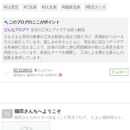
#3人育児
#三兄弟
#3人兄弟
#5歳差兄弟
#育児グッズ
このブログのここがポイント
生活の工夫とアイデアを鋭く解説
さまざまな育児や家事の工夫を斬新な視点で掘り下げ、実用的かつユーモ
ラスに紹介しています。親しみやすさとともに、実生活に役立つアイデア
を具体的に伝えることで、読者の日常に潜む問題解決や新たな発見を促す
内容となっています。多彩なテーマを網羅し、工夫による豊かな暮らしの
提案を追求しています。
2118515
9
週間IN:
0
週間OUT:
16
月間IN:
6
猫田さんちへようこそ
51
猫田さんちのドタバタほっこり育児ブログ。 たまに猫田母ちゃんの自分語り入ります。