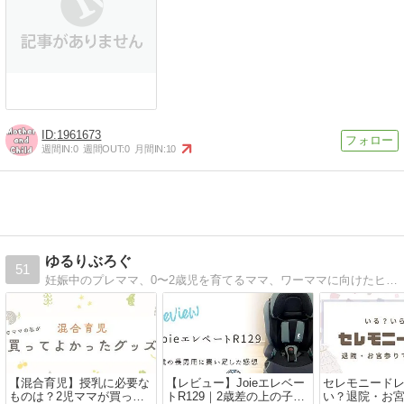
1961673
週間IN:
0
週間OUT:
0
月間IN:
10
ゆるりぶろぐ
51
妊娠中のプレママ、0〜2歳児を育てるママ、ワーママに向けたヒントを実体験をもとに書いているブログです。
【混合育児】授乳に必要な
【レビュー】Joieエレベー
セレモニード
ものは？2児ママが買って
トR129｜2歳差の上の子用
い？退院・お