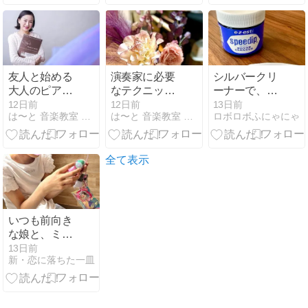
と準備
のために行く
インズのヘア
へ変化
クリップ、
「言い流す」
友人と始める
演奏家に必要
シルバークリ
大人のピアノ
なテクニック
ーナーで、ア
でピアニスト
以外に大切な
ガる〜！
12日前
12日前
13日前
は〜と 音楽教室 ピアノ リトミック 大阪 豊中 親子
は〜と 音楽教室 ピアノ リトミック 大阪 豊中 親子
ロボロボふにゃにゃ
の仲間入り！
こと
全て表示
いつも前向き
な娘と、ミラ
クルが！
13日前
新・恋に落ちた一皿