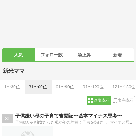
人気
フォロー数
急上昇
新着
新米ママ
1〜30位
31〜60位
61〜90位
91〜120位
121〜150位
画像表示
文字表示
子供嫌い母の子育て奮闘記〜基本マイナス思考〜
31
子供嫌いの独女だった私が年の差婚で子供を儲けて、マイナス思考ながらもなんとか子育てをしている話。