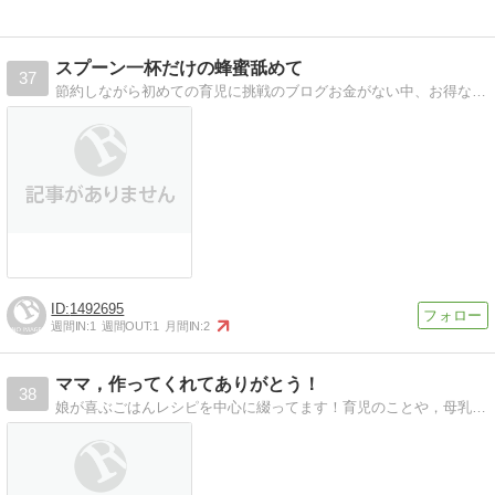
スプーン一杯だけの蜂蜜舐めて
37
節約しながら初めての育児に挑戦のブログお金がない中、お得な情報を探して生活のたしにしたり紹介したりします。
1492695
週間IN:
1
週間OUT:
1
月間IN:
2
ママ，作ってくれてありがとう！
38
娘が喜ぶごはんレシピを中心に綴ってます！育児のことや，母乳・布おむつ・妊婦生活についてもつぶやいてます。