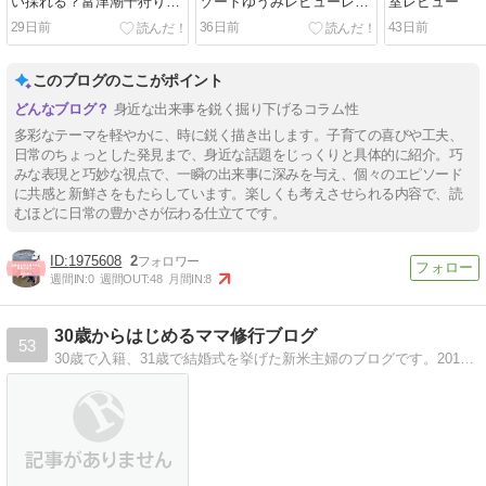
い採れる？富津潮干狩り会
ゾートゆうみレビューレビ
室レビュー
場へ行ってみた結果…
ュー
29日前
36日前
43日前
このブログのここがポイント
身近な出来事を鋭く掘り下げるコラム性
多彩なテーマを軽やかに、時に鋭く描き出します。子育ての喜びや工夫、
日常のちょっとした発見まで、身近な話題をじっくりと具体的に紹介。巧
みな表現と巧妙な視点で、一瞬の出来事に深みを与え、個々のエピソード
に共感と新鮮さをもたらしています。楽しくも考えさせられる内容で、読
むほどに日常の豊かさが伝わる仕立てです。
1975608
2
週間IN:
0
週間OUT:
48
月間IN:
8
30歳からはじめるママ修行ブログ
53
30歳で入籍、31歳で結婚式を挙げた新米主婦のブログです。2016年4月に待望の女の子を出産し、生後7ヵ月で仕事復帰。イクメンの主人とにこにこ娘３人生活中！