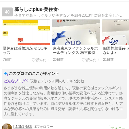
暮らしにplus-美住食-
40
子育てや暮らしグルメや美容などを紹介2013年に娘を出産した新米ママです。ベビーグッズや外食情報なども紹介
夏休みは英検講座 ＠QQキ
東海東京フィナンシャルホ
四国株主優待 
ッズ
ールディングス 株主優待
ないよ♪
7日前
20日前
21日前
このブログのここがポイント
現物とデジタル間のリアルな比較
さまざまな株主優待の利用体験を通じて、現物の安心感とデジタルギフト
の便利さを対比しながら、実用性や使い勝手の変化を伝える記事です。多
彩なジャンルの優待情報を示すことで、現代の優待生活のバランスと可能
性を浮き彫りにしています。特にデジタル化の波に対する親近感と、リア
ルな安心感への共感を巧みに織り交ぜ、読者の共感と関心を引きつける工
夫に溢れています。
1517509
2