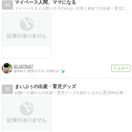
マイペース人間、ママになる
44
マイペースダメ人間ペス子のゆるい日常と初めての出産・育児にそこそこ奮闘する姿を見守ってもらうブログです
1879167
週間IN:
0
週間OUT:
20
月間IN:
10
まいぶぅの出産・育児グッズ
45
妊娠〜０歳からの出産・育児グッズを紹介しながら育児lifeを満喫するblog. 買ってよかった、必要だった、失敗した、商品を紹介しています