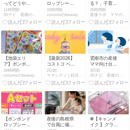
ってどうやっ
ロップシール
る？」子育て
てアイテムを
情報】スヌー
家庭のための
11時間前
15時間前
25時間前
35ナビ 産後のママ応援団 - 産後ナビ│頑張れママさん
cocomoのbeautyを目指すdiary
産後ラボ ママのための応援団
選ぶの？先輩
ピー ボンボン
防災グッズ基
ママの意見も
ドロップシー
礎知識｜ロー
参考に
ル churukira
リングストッ
クと収納のコ
ツ
【池袋エリ
【最新2026】
雲南市の産後
ア】ボンボン
コストコ ベビ
ママ向け台風
ドロップシー
ーフェアは次
警報・注意報
34時間前
2日前
3日前
cocomoのbeautyを目指すdiary
ママシティ | 妊活・プレママ・ママの情報サイト
35ナビ 産後のママ応援団 - 産後ナビ│頑張れママさん
ル探しの旅
回いつ開催？
チェック方法
おむつのセー
と備え5選
ル情報も
【ボンボンド
産後の島根県
❁【キャンメ
ロップシー
で台風に備え
イク 】グラデ