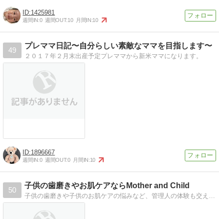
1425981
週間IN:
0
週間OUT:
10
月間IN:
10
プレママ日記〜自分らしい素敵なママを目指します〜
49
２０１７年２月末出産予定プレママから新米ママになります。
1896667
週間IN:
0
週間OUT:
0
月間IN:
10
子供の歯磨きやお肌ケアならMother and Child
50
子供の歯磨きや子供のお肌ケアの悩みなど、管理人の体験も交えつつお母さんの悩みについても解決するためのブログです。