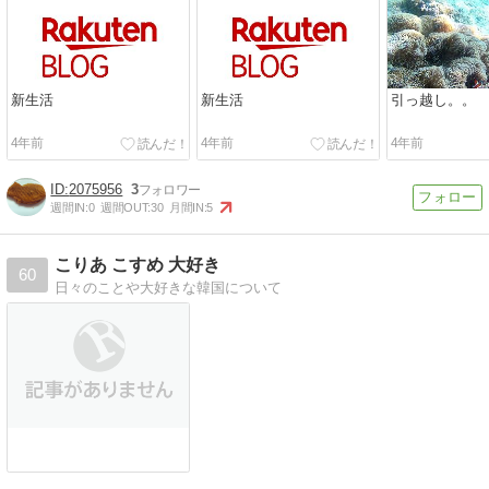
新生活
新生活
引っ越し。。
4年前
4年前
4年前
2075956
3
週間IN:
0
週間OUT:
30
月間IN:
5
こりあ こすめ 大好き
60
日々のことや大好きな韓国について