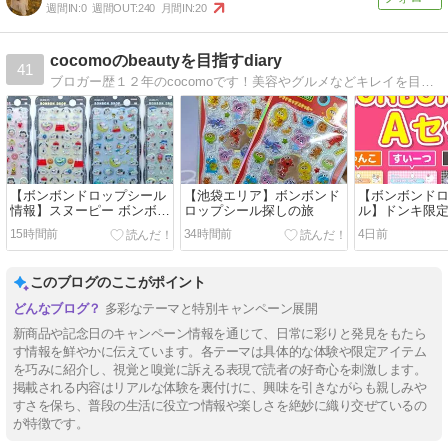
週間IN:
0
週間OUT:
240
月間IN:
20
cocomoのbeautyを目指すdiary
41
ブロガー歴１２年のcocomoです！美容やグルメなどキレイを目指していろいろ試します！雑誌の公認ブロガーや美容雑誌のライターなどもしています。
【ボンボンドロップシール
【池袋エリア】ボンボンド
【ボンボンド
情報】スヌーピー ボンボン
ロップシール探しの旅
ル】ドンキ限
ドロップシール churukira
ボンドロップ
15時間前
34時間前
4日前
このブログのここがポイント
多彩なテーマと特別キャンペーン展開
新商品や記念日のキャンペーン情報を通じて、日常に彩りと発見をもたら
す情報を鮮やかに伝えています。各テーマは具体的な体験や限定アイテム
を巧みに紹介し、視覚と嗅覚に訴える表現で読者の好奇心を刺激します。
掲載される内容はリアルな体験を裏付けに、興味を引きながらも親しみや
すさを保ち、普段の生活に役立つ情報や楽しさを絶妙に織り交ぜているの
が特徴です。