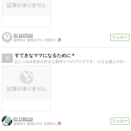
1637510
週間IN:
2
週間OUT:
0
月間IN:
2
すてきなママになるために＊
35
おしゃれ&美容が好きな新米ママのブログです。小さな娘との日常や、最近始めた懸賞レポなど。
1785219
週間IN:
2
週間OUT:
0
月間IN:
2