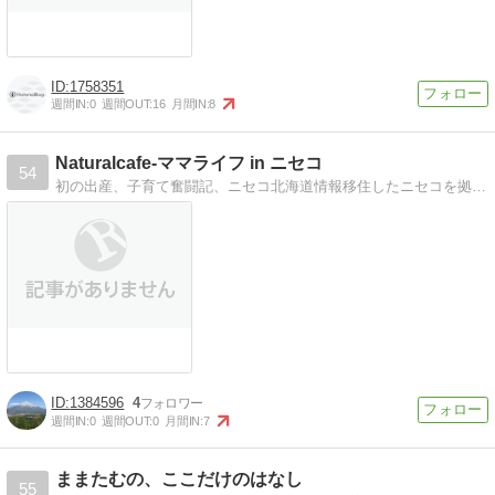
1758351
週間IN:
0
週間OUT:
16
月間IN:
8
Naturalcafe-ママライフ in ニセコ
54
初の出産、子育て奮闘記、ニセコ北海道情報移住したニセコを拠点に、新米ママライフ満喫中！
1384596
4
週間IN:
0
週間OUT:
0
月間IN:
7
ままたむの、ここだけのはなし
55