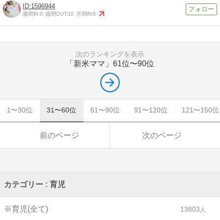
1596944
週間IN:
0
週間OUT:
10
月間IN:
5
次のランキングを表示
「新米ママ」
61位〜90位
1〜30位
31〜60位
61〜90位
91〜120位
121〜150位
前のページ
次のページ
カテゴリー : 育児
※育児(全て)
13803