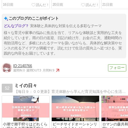
よかったグッズ
に購入！
に着せてみた
16日前
20日前
21日前
このブログのここがポイント
実体験と具体的な対策を伝える多彩なテーマ
様々な育児や家事の悩みに焦点を当て、リアルな体験談と実用的な工夫を
紹介しています。雨の日の送迎、日記の続け方、お金の工夫、通勤時間の
有効活用など、多岐にわたるテーマを扱いながらも、具体的な解決策やセ
ンスの光るアイデアが満載です。読むだけで生活の質向上へ近づける、実
践的な内容をお届けしています。
2140766
週間IN:
0
週間OUT:
3
月間IN:
9
ミイの日々
52
【毎日９：００更新】育児体験から学んだ育児知識を中心に生活に役立つ豆知識などを備忘録として書いてます。同じ悩みを持つママの役に立てれば幸いです。
小潮で潮干狩りはどれくら
ビーチサイドオーシャンリ
ロマンの森共