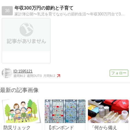
年収300万円の節約と子育て
36
家計簿公開〜乳児を育てながらの節約生活〜年収300万円台で3人家族。無駄を省き貯金体質になるために家計簿公開します。
1595121
週間IN:
2
週間OUT:
0
月間IN:
2
最新の記事画像
防災リュック
【ボンボンド
「何から備え