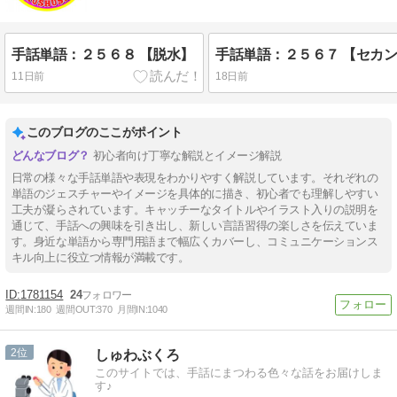
手話単語：２５６８ 【脱水】
11日前
18日前
このブログのここがポイント
初心者向け丁寧な解説とイメージ解説
日常の様々な手話単語や表現をわかりやすく解説しています。それぞれの
単語のジェスチャーやイメージを具体的に描き、初心者でも理解しやすい
工夫が凝らされています。キャッチーなタイトルやイラスト入りの説明を
通じて、手話への興味を引き出し、新しい言語習得の楽しさを伝えていま
す。身近な単語から専門用語まで幅広くカバーし、コミュニケーションス
キル向上に役立つ情報が満載です。
1781154
24
週間IN:
180
週間OUT:
370
月間IN:
1040
2
しゅわぶくろ
このサイトでは、手話にまつわる色々な話をお届けしま
す♪