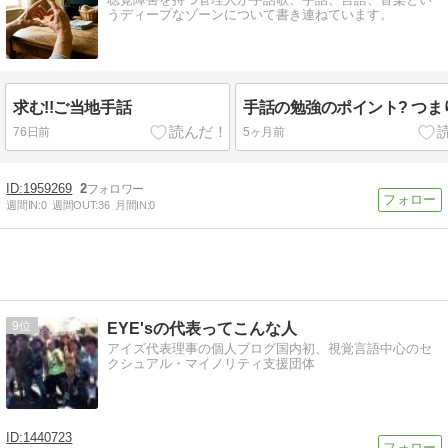
うディープなゾーンについて書き連ねています。
求む!!ご当地手話
手話の勉強のポイント? つま
76日前
5ヶ月前
1959269
2
週間IN:
0
週間OUT:
36
月間IN:
0
9
EYE'sの代表ってこんな人
アイズ代表理事の個人ブログ国内初、視覚言語中心のセ
クシュアル・マイノリティ支援団体
1440723