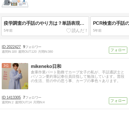
疫学調査の手話のやり方は？単語表現を動画で解説します！
5年前
5年前
2022427
9
週間IN:
100
週間OUT:
120
月間IN:
380
3
mikeneko日和
倉庫作業パート勤務でカープ女子の私が、手話通訳士と
パソコン要約筆記奉仕員目指して勉強しています。普段
の生活、世の中の思う事、カープの事色々あります。
1413305
7
週間IN:
2
週間OUT:
14
月間IN:
4