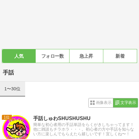
人気
フォロー数
急上昇
新着
手話
1〜30位
画像表示
文字表示
1
手話しゅわSHUSHUSHU
簡単な初心者用の手話単語をらくがきしちゃってます！
他に雑談もチラホラ・・・。初心者の方や手話を知らな
い方に楽しんでもらえたら嬉しいです！宜しくね〜！