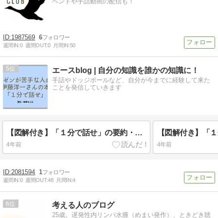
ベントや手話動画の配信も！
1987569
6
週間IN:
0
週間OUT:
0
月間IN:
50
5
エースblog | 自分の知識を誰かの知識に！
手話やドッジボールなど、自分が今までに経験して来た
ことを発信していきます
【図解付き】「１分で話せ」の要約・感想まとめ 相手に伝えるための技術とは？
4年前
4年前
2081594
1
週間IN:
0
週間OUT:
48
月間IN:
4
6
考える人のブログ
25歳。遅発性内リンパ水腫（めまい発作）、ときどき聴