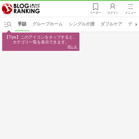
リーダー
ログイン
メニュー
手話
グループホーム
シングル介護
ダブルケア
デイ
【Tips】このアイコンをタップすると、

カテゴリ一覧を表示できます。
閉じる