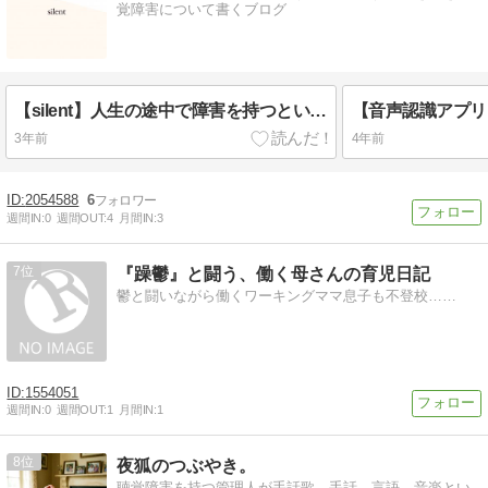
覚障害について書くブログ
【silent】人生の途中で障害を持つということ
3年前
4年前
2054588
6
週間IN:
0
週間OUT:
4
月間IN:
3
7
『躁鬱』と闘う、働く母さんの育児日記
鬱と闘いながら働くワーキングママ息子も不登校……
1554051
週間IN:
0
週間OUT:
1
月間IN:
1
8
夜狐のつぶやき。
聴覚障害を持つ管理人が手話歌、手話、言語、音楽とい