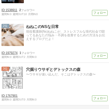
1538911
2
週間IN:
0
週間OUT:
10
月間IN:
0
2
ねねこのNSな日常
現役看護師(Ns)ねねこが、ストレスフルな現代社会で闘
ってるあなたの悩み・不調を改善するための方法をお伝
えするブログだよ！
1979274
1
週間IN:
0
週間OUT:
2
月間IN:
0
3
穴掘りウサギとデトックスの森
〜ウサギが迷い込んだ、そこはデトックスの森〜
1767901
週間IN:
0
週間OUT:
0
月間IN:
0