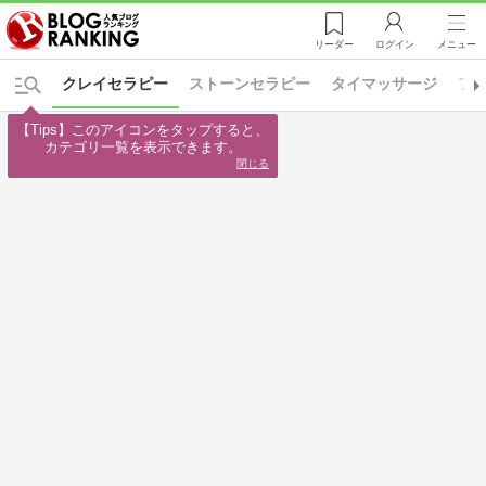
リーダー
ログイン
メニュー
クレイセラピー
ストーンセラピー
タイマッサージ
フ
【Tips】このアイコンをタップすると、

カテゴリ一覧を表示できます。
閉じる