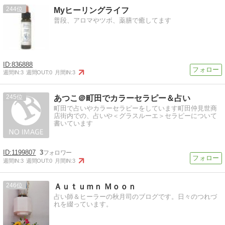
244
Myヒーリングライフ
普段、アロマやツボ、薬膳で癒してます
836888
週間IN:
3
週間OUT:
0
月間IN:
3
245
あつこ＠町田でカラーセラピー＆占い
町田で占いやカラーセラピーをしています町田仲見世商
店街内での、占いや＜グラスルーエ＞セラピーについて
書いています
1199807
3
週間IN:
3
週間OUT:
0
月間IN:
3
246
Ａｕｔｕｍｎ Ｍｏｏｎ
占い師＆ヒーラーの秋月司のブログです。日々のつれづ
れを綴っています。