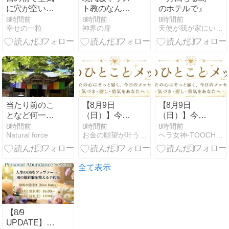
に穴が空いた
ト教のなんと
のホテルで』
(最終編)邪悪
か連合を霊視
8時間前
8時間前
8時間前
幸せの一粒
神界の扉
天使が我が家にいるらしい
な群衆の視線
と空中の笑い
声
当たり前のこ
【8月9日
【8月9日
となど何一つ
（日）】今日
（日）】今日
ない
のひとことメ
のひとことメ
8時間前
8時間前
8時間前
Natural force
お金の願望が叶う天珠ブレスと悩みスッキリ霊視相談
ヘラ女神-TOOCHIYANのサロン
ッセージ
ッセージ
全て表示
【8/9
UPDATE】直