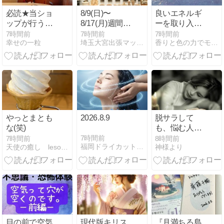
必読★当ショ
8/9(日)〜
良いエネルギ
ップが行うこ
8/17(月)週間ス
ーを取り入れ
とができる事
ケジュール
る
7時間前
7時間前
7時間前
幸せの一粒
埼玉大宮出張マッサージ＆スクールcantik☆
香りと色の力でモヤモヤをスッキリさせるセラピスト
一覧／内容更
新しました。
やっとまとも
2026.8.9
脱サラして
な(笑)
も、悩む人は
悩む
7時間前
7時間前
8時間前
福岡ドライカット空気と水の美容室ｊｕｓｅｌひと言日記
天使の癒し lesoleil/ ソレイユ
神様より
目の前で空気
現代版キリス
『月満ちる島