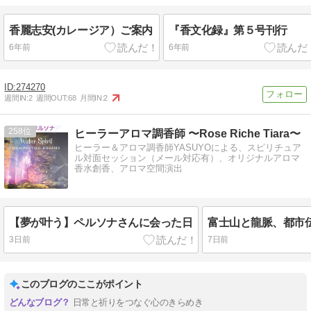
香麗志安(カレージア）ご案内
『香文化録』第５号刊行
6年前
6年前
274270
週間IN:
2
週間OUT:
68
月間IN:
2
258
ヒーラーアロマ調香師 〜Rose Riche Tiara〜
ヒーラー＆アロマ調香師YASUYOによる、スピリチュア
ル対面セッション（メール対応有）、オリジナルアロマ
香水創香、アロマ空間演出
【夢が叶う】ペルソナさんに会った日
3日前
7日前
このブログのここがポイント
日常と祈りをつなぐ心のきらめき