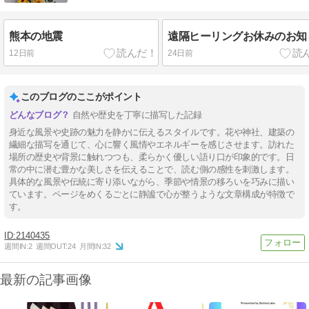
熊本の地震
遠隔ヒーリングお休みのお知
12日前
24日前
このブログのここがポイント
自然や歴史を丁寧に描写した記録
身近な風景や史跡の魅力を静かに伝えるスタイルです。花や神社、建築の
繊細な描写を通じて、心に響く風情やエネルギーを感じさせます。訪れた
場所の歴史や背景に触れつつも、柔らかく優しい語り口が印象的です。日
常の中に潜む豊かな美しさを伝えることで、読む側の感性を刺激します。
具体的な風景や伝統に寄り添いながら、季節や情景の移ろいを巧みに描い
ています。ページをめくるごとに静謐で心が整うような文章構成が特徴で
す。
2140435
週間IN:
2
週間OUT:
24
月間IN:
32
最新の記事画像