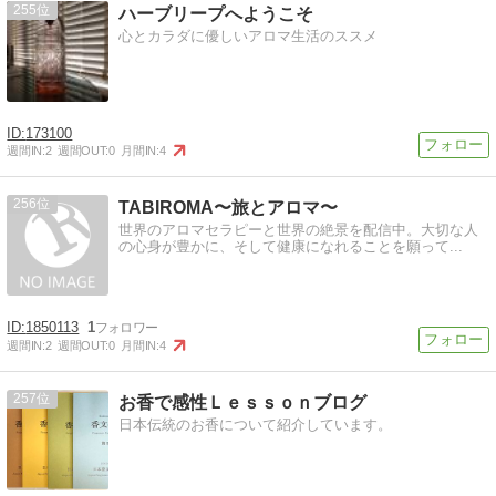
255
ハーブリープへようこそ
心とカラダに優しいアロマ生活のススメ
173100
週間IN:
2
週間OUT:
0
月間IN:
4
256
TABIROMA〜旅とアロマ〜
世界のアロマセラピーと世界の絶景を配信中。大切な人
の心身が豊かに、そして健康になれることを願って...
1850113
1
週間IN:
2
週間OUT:
0
月間IN:
4
257
お香で感性Ｌｅｓｓｏｎブログ
日本伝統のお香について紹介しています。