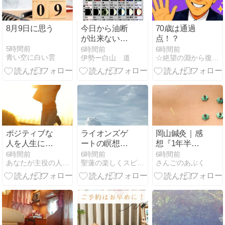
8月9日に思う
今日から油断
70歳は通過
が出来ない週
点！？
です
5時間前
6時間前
6時間前
青い空に白い雲
伊勢ー白山 道
☆絶望の淵から復活した熱血教師だった【はるのり】のブログ☆
ポジティブな
ライオンズゲ
岡山鍼灸｜感
人を人生に引
ートの瞑想会
想『1年半も
き込む5つの
のご感想④
首が動かず激
6時間前
6時間前
6時間前
あなたが主役の人生をハッピーに生きる秘訣
聖蓮の楽しくスピリチュアルレッスン〜女性性の目覚め〜
さんごのあぶく
方法
痛だったのに
鍼を重ねるた
びにどんどん
楽になりまし
た』