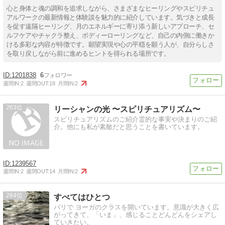
心と身体と魂の調和を追求しながら、さまざまなヒーリングやスピリチュ
アルワークの最新情報と体験談を魅力的に紹介しています。気づきと成長
を促す遠隔ヒーリング、月のエネルギーに寄り添う新しいアプローチ、セ
ルフケアやチャクラ整え、ボディーローリングなど、自己の内側に働きか
ける多彩な内容が特徴です。願望実現や心の平穏を願う人が、自分らしさ
を取り戻しながら前に進めるヒントを得られる場所です。
1201838
6
週間IN:
2
週間OUT:
18
月間IN:
2
263
リーシャンの光 〜スピリチュアリズム〜
スピリチュアリズムのご紹介霊的な事実や決まりのご紹
介。他にも私が素敵だと思うことを書いています。
1239567
週間IN:
2
週間OUT:
14
月間IN:
2
264
すべてはひとつ
パリで ヨーガのクラスを開いています。意識が大きく広
がってきて、「いま」、感じることどんどんをシェアし
ていきたい。