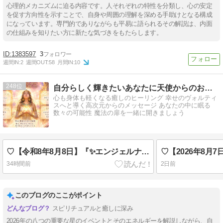
心理的メカニズムに迫る内容です。人それぞれの特性を分類し、心の安定
を促す方向性を示すことで、自身や周囲の理解を深める手助けとなる構成
になっています。専門的でありながらも平易に語られるその解説は、内面
の仕組みを知りたい方に新たな気づきをもたらします。
1383597
3
週間IN:
2
週間OUT:
58
月間IN:
10
248
自分らしく輝きたいあなたに天使からのおくりもの
心も身体も軽くなる癒しのヒーリング 幸せのヴォルティ
スへと導く高次元からのメッセージ あなたの中に眠る
数々の可能性 魔法の扉を一緒に開きましょう
♡【令和8年8月8日】『✨エンジェルナンバー【888】 ライオンズゲートが大きく開く日✨』♡
34時間前
2日前
このブログのここがポイント
スピリチュアルと癒しに深み
2026年の八つの重要な星のイベントとそのエネルギーを解説しながら、自