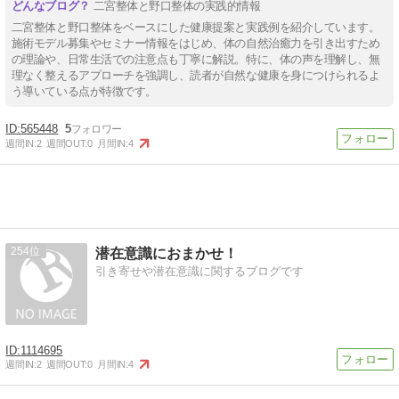
二宮整体と野口整体の実践的情報
二宮整体と野口整体をベースにした健康提案と実践例を紹介しています。
施術モデル募集やセミナー情報をはじめ、体の自然治癒力を引き出すため
の理論や、日常生活での注意点も丁寧に解説。特に、体の声を理解し、無
理なく整えるアプローチを強調し、読者が自然な健康を身につけられるよ
う導いている点が特徴です。
565448
5
週間IN:
2
週間OUT:
0
月間IN:
4
254
潜在意識におまかせ！
引き寄せや潜在意識に関するブログです
1114695
週間IN:
2
週間OUT:
0
月間IN:
4