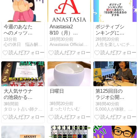
今週のあなた
Anastasia2
ポジティブシ
へのメッツセ
8/10（月）ご
ンキングに疲
ージ★苦しみ
出演の先生
れたあなた
13分前
1時間30分前
2時間20分前
心の休日 悩み解消ダイアリー
Anastasia Official Blog
人生を楽しいにチェンジ（変える）ブログ
に向き合う時
へ。「引き
★嫌いな人で
算」の生き方
も
のすすめ
大人気サウナ
日曜日
第125回目の
の池袋かるま
ラジオ公開
るへ！
「印象革命：
3時間20分前
3時間前
3時間40分前
まったりたいむ
タロット占い師クロ戌のブログ
5,000人が体験、チャクラ覚醒コンサルタントの贈り物
伝わり方の9
割は印象で決
まる」