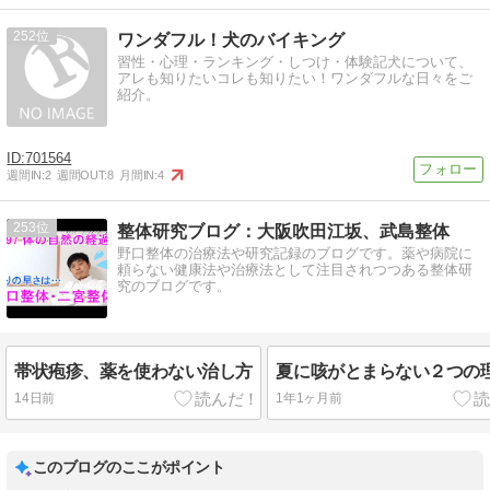
252
ワンダフル！犬のバイキング
習性・心理・ランキング・しつけ・体験記犬について、
アレも知りたいコレも知りたい！ワンダフルな日々をご
紹介。
701564
週間IN:
2
週間OUT:
8
月間IN:
4
253
整体研究ブログ：大阪吹田江坂、武島整体
野口整体の治療法や研究記録のブログです。薬や病院に
頼らない健康法や治療法として注目されつつある整体研
究のブログです。
帯状疱疹、薬を使わない治し方
夏に咳がとまらない２つの
14日前
1年1ヶ月前
このブログのここがポイント