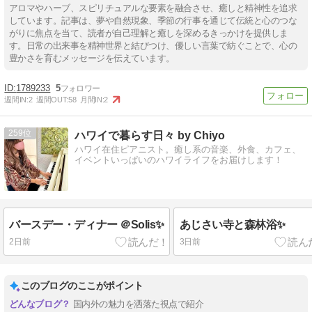
アロマやハーブ、スピリチュアルな要素を融合させ、癒しと精神性を追求
しています。記事は、夢や自然現象、季節の行事を通じて伝統と心のつな
がりに焦点を当て、読者が自己理解と癒しを深めるきっかけを提供しま
す。日常の出来事を精神世界と結びつけ、優しい言葉で紡ぐことで、心の
豊かさを育むメッセージを伝えています。
1789233
5
週間IN:
2
週間OUT:
58
月間IN:
2
259
ハワイで暮らす日々 by Chiyo
ハワイ在住ピアニスト。癒し系の音楽、外食、カフェ、
イベントいっぱいのハワイライフをお届けします！
バースデー・ディナー ＠Solis✨
あじさい寺と森林浴✨
2日前
3日前
このブログのここがポイント
国内外の魅力を洒落た視点で紹介