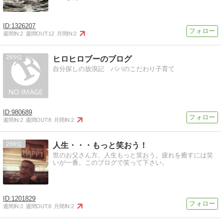
1326207
週間IN:
2
週間OUT:
12
月間IN:
2
265
ヒロヒロブーのブログ
自分探しの放浪記 パパのこだわり子育て
980689
週間IN:
2
週間OUT:
8
月間IN:
2
266
人生・・・もっと笑おう！
世のお父さん方、人生もっと笑おう。疲れを癒すには笑
いが一番。このブログで笑って下さい。
1201829
週間IN:
2
週間OUT:
8
月間IN:
2