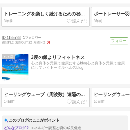
トレーニングを楽しく続けるための秘訣とは？
3年前
3年前
1185783
1
週間IN:
2
週間OUT:
22
月間IN:
2
262
3度の飯よりフィットネス
心と身体を元気で健康にするblog心と身体を元気で健康
にしていくトータルヘルスblog
ヒーリングウェーブ（周波数）遠隔のご案内 2026年8月23日（日）～9月19日（土）
14日前
16日前
このブログのここがポイント
エネルギー調整と魂の成長促進