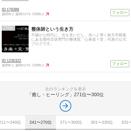
179389
週間IN:
2
週間OUT:
8
月間IN:
2
270
整体師という生き方
不確かな時代に、光を見いだし、光へと導く枚方市樟葉
にある慢性症状専門の整体院「心身楽々堂」代表の公式
ブログです。
1235322
週間IN:
2
週間OUT:
6
月間IN:
2
次のランキングを表示
「癒し・ヒーリング」
271位〜300位
211〜240位
241〜270位
271〜300位
301〜330位
331