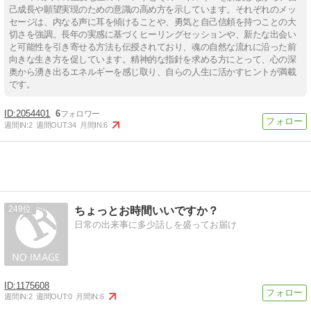
己成長や願望実現のための意識の高め方を示しています。それぞれのメッ
セージは、内なる声に耳を傾けることや、勇気と自己信頼を持つことの大
切さを強調。長年の実感に基づくヒーリングセッションや、新たな出会い
と可能性を引き寄せる方法も伝授されており、魂の自然な流れに沿った前
向きな生き方を促しています。精神的な指針を求める方にとって、心の深
奥から湧き出るエネルギーを感じ取り、自らの人生に活かすヒントが満載
です。
2054401
6
週間IN:
2
週間OUT:
34
月間IN:
6
249
ちょっとお時間いいですか？
日常の出来事に多少話しを盛ってお届け
1175608
週間IN:
2
週間OUT:
0
月間IN:
6