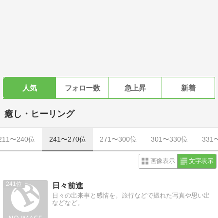
人気
フォロー数
急上昇
新着
癒し・ヒーリング
211〜240位
241〜270位
271〜300位
301〜330位
331
画像表示
文字表示
241
日々前進
日々の出来事と感情を。旅行などで撮れた写真や思い出
などなど。