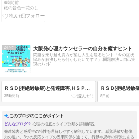
近のご予約席
9時間前
旅の音色〜花のしずくとつれづれに〜
のご案内
247
大阪発心理カウンセラーの自分を癒すヒント
問題を乗り越え貴方が望む人生を送るヒント「今の症状.
悩みが解決したら何がしたいです？」:問題解決→自己実
現のﾒｿｯﾄﾞ
ＲＳＤ(拒絶過敏症)と発達障害,ＨＳＰ②それらの関連性
35時間前
8日前
このブログのここがポイント
心理の根底とタイプ分類を詳細解説
発達障害と感受性の特性を理解しやすく解説しています。感覚過敏や想像
力の違い、3つの反応タイプの因果関係を通じて、行動や思考の背景にある