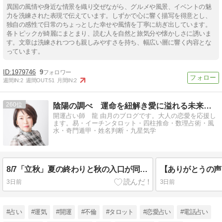
異国の風情や身近な情景を織り交ぜながら、グルメや風景、イベントの魅
力を洗練された表現で伝えています。しずかで心に響く描写を得意とし、
独自の感性で日常のちょっとした幸せや風情を丁寧に紡ぎ出しています。
各トピックが綺麗にまとまり、読む人を自然と旅気分や懐かしさに誘いま
す。文章は洗練されつつも親しみやすさを持ち、幅広い層に響く内容とな
っています。
1979746
9
週間IN:
2
週間OUT:
51
月間IN:
2
260
陰陽の調べ 運命を紐解き愛に溢れる未来を開く
開運占い師 龍 由月のブログです。大人の恋愛を応援し
ます。易・イーチンタロット・四柱推命・数理占術・風
水・奇門遁甲・姓名判断・九星気学
8/7「立秋」夏の終わりと秋の入口が同時に訪れる日
3日前
3日前
#占い
#運気
#開運
#不倫
#タロット
#恋愛占い
#電話占い