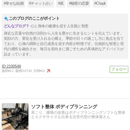
#幸せな結婚
#チャット占い
#易
#秘密の恋愛
#Chapli
このブログのここがポイント
心と身体の健康を促す人生観と智恵
身近な言葉や自然の法則から人生を豊かに生きるヒントを伝えています。
笑顔の力、変化を受け入れる心構え、季節や日々の過ごし方に焦点を当て
ており、心身の調和と自己成長を促す内容が特徴です。伝統的な智恵と現
代の感性を融合させ、毎日を前向きに過ごすための具体的なアドバイスが
詰まっています。
2100549
週間IN:
2
週間OUT:
42
月間IN:
2
261
ソフト整体 ボディプランニング
肩こり、腰痛の改善はボディプランニングソフトな整体
とエクササイズも出来る次世代型の整体屋さん