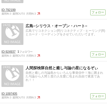
792199
週間IN:
3
週間OUT:
0
月間IN:
3
242
広島−シリウス・オープン・ハート−
広島でリコネクション(R)リコネクティブ・ヒーリング(R)
とカード・リーディングをさせていただいてます。
924937
1
週間IN:
3
週間OUT:
0
月間IN:
3
243
人間探検隊自然と癒し与論の星になるぞぃ
自然と癒しの与論島からいろんな事発信中！海に囲まれ
た与論から人間１度の人生愛に包まれ自由で素直であ
れ！！
1097405
週間IN:
3
週間OUT:
0
月間IN:
3