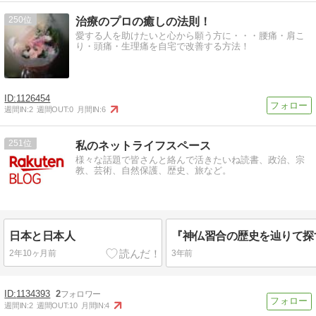
250
治療のプロの癒しの法則！
愛する人を助けたいと心から願う方に・・・腰痛・肩こ
り・頭痛・生理痛を自宅で改善する方法！
1126454
週間IN:
2
週間OUT:
0
月間IN:
6
251
私のネットライフスペース
様々な話題で皆さんと絡んで活きたいね読書、政治、宗
教、芸術、自然保護、歴史、旅など。
日本と日本人
2年10ヶ月前
3年前
1134393
2
週間IN:
2
週間OUT:
10
月間IN:
4