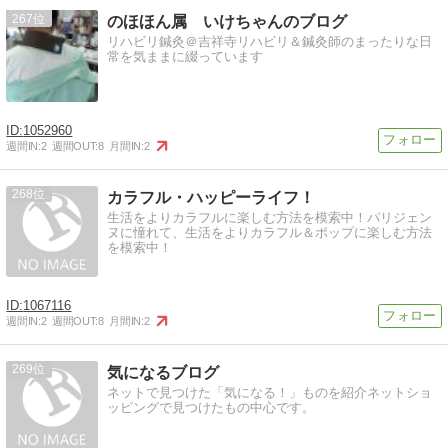
267
のほほん属 いけちゃんのブログ
リハビリ鍼灸＠吉祥寺リハビリ＆鍼灸師のまったりな日
常を気ままに綴っています
1052960
週間IN:
2
週間OUT:
8
月間IN:
2
268
カラフル・ハッピーライフ！
生活をよりカラフルに楽しむ方法を模索中！パリジェン
ヌに憧れて、生活をよりカラフル＆ポップに楽しむ方法
を模索中！
1067116
週間IN:
2
週間OUT:
8
月間IN:
2
269
気になるブログ
ネットで見つけた「気になる！」ものを紹介ネットショ
ッピングで見つけたもの中心です。