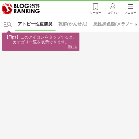
リーダー
ログイン
メニュー
アトピー性皮膚炎
乾癬(かんせん)
悪性黒色腫(メラノーマ
【Tips】このアイコンをタップすると、

カテゴリ一覧を表示できます。
閉じる