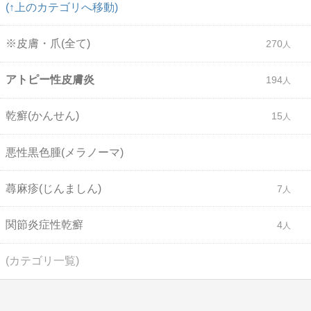
(↑上のカテゴリへ移動)
※皮膚・爪(全て)
270
アトピー性皮膚炎
194
乾癬(かんせん)
15
悪性黒色腫(メラノーマ)
蕁麻疹(じんましん)
7
関節炎症性乾癬
4
(カテゴリ一覧)