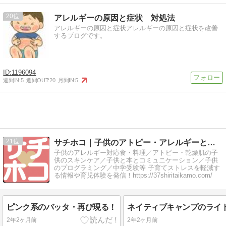
20
アレルギーの原因と症状 対処法
アレルギーの原因と症状アレルギーの原因と症状を改善
するブログです。
1196094
週間IN:
5
週間OUT:
20
月間IN:
5
21
サチホコ｜子供のアトピー・アレルギーと中学受験等子育てブログ
子供のアレルギー対応食・料理／アトピー・乾燥肌の子
供のスキンケア／子供と本とコミュニケーション／子供
のプログラミング／中学受験等 子育てストレスを軽減す
る情報や育児体験を発信！https://37shiritaikamo.com/
ピンク系のバッタ・再び現る！
2年2ヶ月前
2年2ヶ月前