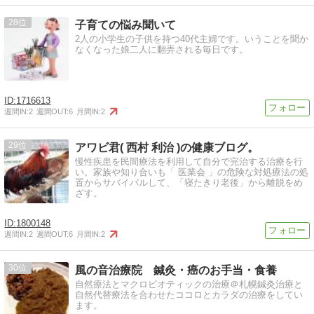
28
子育ての悩み聞いて
2人の小学生の子供を持つ40代主婦です。いうことを聞か
なくなった娘二人に翻弄される毎日です。
1716613
週間IN:
2
週間OUT:
6
月間IN:
2
29
アワビ君( 西村 利治 )の健康ブログ。
慢性疾患を民間療法を利用して自分で完治する治療を行
い。家族や知り合いも「 医業会 」の危険な対処療法の処
置からサバイバルして、「寝たきり老後」から離脱をめ
ざす。
1800148
週間IN:
2
週間OUT:
6
月間IN:
2
30
風の音治療院 鍼灸・癌のお手当・食養
自然療法とマクロビオティックの治療＠札幌鍼灸治療と
自然代替療法を合わせたココロとカラダの治療をしてい
ます。