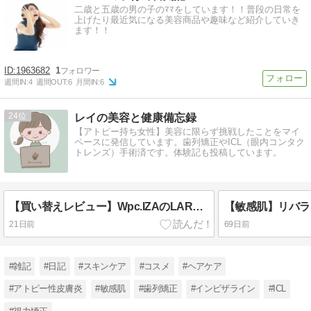
二歳と五歳の男の子のﾏﾏをしています！！普段の日常を
上げたり最近気になる美容商品や趣味など紹介していき
ます！！
1963682
1
週間IN:
4
週間OUT:
6
月間IN:
6
24
レイの美容と健康備忘録
【アトピー持ち女性】美容に限らず挑戦したことをマイ
ペースに発信しています。歯列矯正やICL（眼内コンタク
トレンズ）手術済です。体験記も投稿しています。
【買い替えレビュー】Wpc.IZAのLARGE&HOOKを使用！｜軽量で大きめ晴雨兼用日傘♪
21日前
69日前
#雑記
#日記
#スキンケア
#コスメ
#ヘアケア
#アトピー性皮膚炎
#敏感肌
#歯列矯正
#インビザライン
#ICL