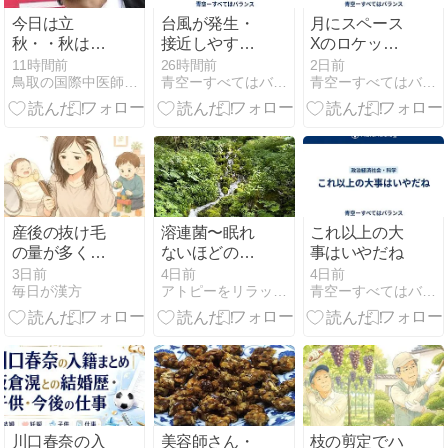
今日は立
台風が発生・
月にスペース
秋・・秋は肺
接近しやすい
Xのロケット
を潤す梨
状況
残骸が衝突
11時間前
26時間前
2日前
鳥取の国際中医師コナンこと乾康彦のブログ
青空ーすべてはバランス
青空ーすべてはバランス
産後の抜け毛
溶連菌〜眠れ
これ以上の大
の量が多くて
ないほどの歯
事はいやだね
気になります
の痛み、鼻の
3日前
4日前
4日前
毎日が漢方
アトピーをリラックスして治そう〜病は心と体のメッセージでした
青空ーすべてはバランス
腫れ
川口春奈の入
美容師さん・
枝の剪定でハ