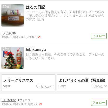
26
はるの日記
アトピーその他を抱えて育児、妊娠日記アトピーの悩み
（脱ステの体験記含む）、メンタルヘルスを抱えながら
の育児日記等
319896
週間IN:
3
週間OUT:
9
月間IN:
3
27
hibikansya
日々感謝日々精進。今の自分にできること。アトピーの
方もぜひご覧下さい。
メリークリスマス
よしどりくんの夏（写真編）
5年前
5年前
332132
1
週間IN:
2
週間OUT:
32
月間IN:
2