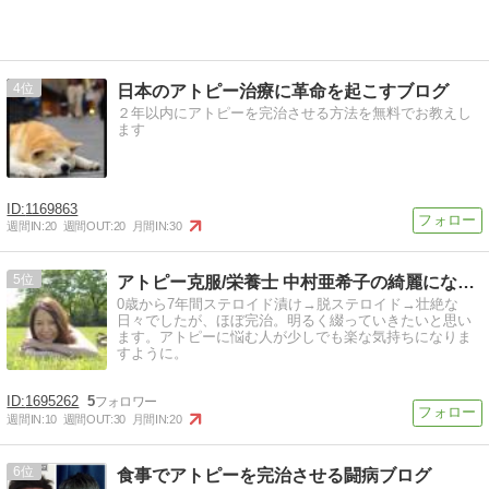
4
日本のアトピー治療に革命を起こすブログ
２年以内にアトピーを完治させる方法を無料でお教えし
ます
1169863
週間IN:
20
週間OUT:
20
月間IN:
30
5
アトピー克服/栄養士 中村亜希子の綺麗になるブログ
0歳から7年間ステロイド漬け→脱ステロイド→壮絶な
日々でしたが、ほぼ完治。明るく綴っていきたいと思い
ます。アトピーに悩む人が少しでも楽な気持ちになりま
すように。
1695262
5
週間IN:
10
週間OUT:
30
月間IN:
20
6
食事でアトピーを完治させる闘病ブログ