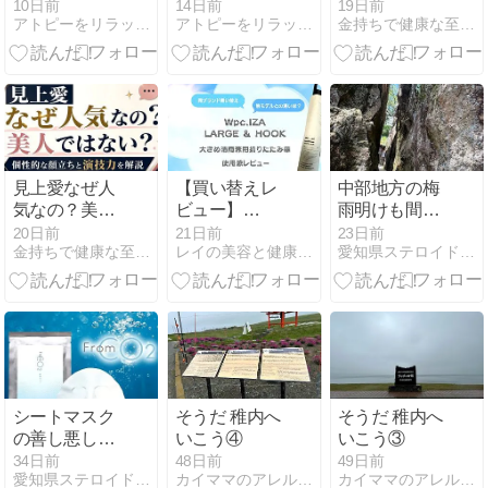
症時期が重な
えてくださ
いない理由と
10日前
14日前
19日前
アトピーをリラックスして治そう〜病は心と体のメッセージでした
アトピーをリラックスして治そう〜病は心と体のメッセージでした
金持ちで健康な至福平社員計画
ったら
い」——な
現在の恋愛観
ぜ、その痒み
を詳しく解説
は治らないの
か？”
見上愛なぜ人
【買い替えレ
中部地方の梅
気なの？美人
ビュー】
雨明けも間も
ではない？個
Wpc.IZAの
なく。熱中症
20日前
21日前
23日前
金持ちで健康な至福平社員計画
レイの美容と健康備忘録
愛知県ステロイドからの卒業☆セルラム細胞活性トリートメント
性的な顔立ち
LARGE&HOOK
には気を付け
と演技力を解
を使用！｜軽
ながらツーリ
説
量で大きめ晴
ング。
雨兼用日傘♪
シートマスク
そうだ 稚内へ
そうだ 稚内へ
の善し悪し。
いこう④
いこう③
使い方を間違
34日前
48日前
49日前
愛知県ステロイドからの卒業☆セルラム細胞活性トリートメント
カイママのアレルギーと子育て奮闘記
カイママのアレルギーと子育て奮闘記
えるとお肌は