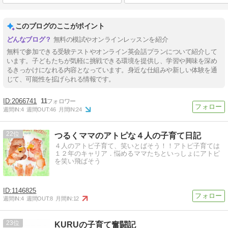
このブログのここがポイント
無料の模試やオンラインレッスンを紹介
無料で参加できる受験テストやオンライン英会話プランについて紹介して
います。子どもたちが気軽に挑戦できる環境を提供し、学習や興味を深め
るきっかけになれる内容となっています。身近な仕組みや新しい体験を通
じて、可能性を拡げられる情報です。
2066741
11
週間IN:
4
週間OUT:
46
月間IN:
24
22
つるくママのアトピな４人の子育て日記
４人のアトピ子育て、笑いとばそう！！アトピ子育ては
１２年のキャリア．悩めるママたちといっしょにアトピ
を笑い飛ばそう
1146825
週間IN:
4
週間OUT:
8
月間IN:
12
23
KURUの子育て奮闘記