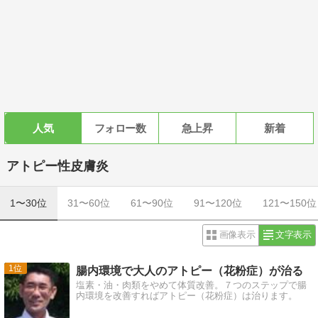
人気
フォロー数
急上昇
新着
アトピー性皮膚炎
1〜30位
31〜60位
61〜90位
91〜120位
121〜150位
画像表示
文字表示
1
腸内環境で大人のアトピー（花粉症）が治る
塩素・油・肉類をやめて体質改善。７つのステップで腸
内環境を改善すればアトピー（花粉症）は治ります。