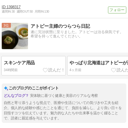
1398317
週間IN:
30
週間OUT:
50
月間IN:
130
3
アトピー主婦のつらつら日記
遂に完治状態に至りました。アトピーは治る病気です。
希望を持って進んでください。
スキンケア用品
やっぱり北海道はアトピーが
34時間前
4ヶ月前
このブログのここがポイント
実体験に基づく健康と美容のリアルな考察
自然と寄り添うような視点で、医療や生活についての気づきや工夫を紹
介。個人的な経験や感じたことを通じて、負担を減らし、より良い日々を
目指すコツを伝えています。魅力的な人たちや出来事を温かく綴ること
で、読者に親近感を与えています。