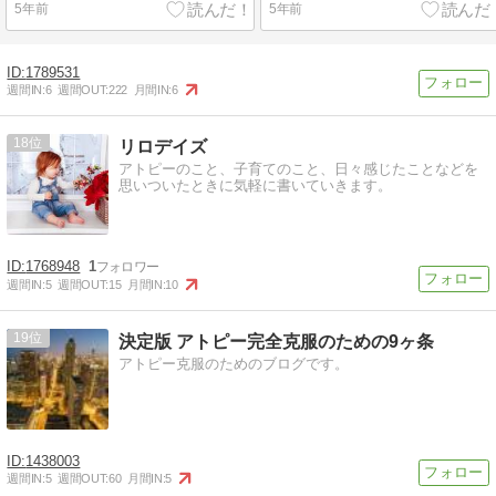
5年前
5年前
1789531
週間IN:
6
週間OUT:
222
月間IN:
6
18
リロデイズ
アトピーのこと、子育てのこと、日々感じたことなどを
思いついたときに気軽に書いていきます。
1768948
1
週間IN:
5
週間OUT:
15
月間IN:
10
19
決定版 アトピー完全克服のための9ヶ条
アトピー克服のためのブログです。
1438003
週間IN:
5
週間OUT:
60
月間IN:
5