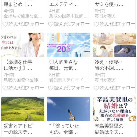
籍まとめ｜板
エステティシ
サミを使って
倉滉との結婚
ャンさん必見
腕しびれ
4日前
4日前
5日前
金持ちで健康な至福平社員計画
鳥取の国際中医師コナンこと乾康彦のブログ
毎日が漢方
歴・子供・今
気血水で読み
後の仕事
解く 黒髪と頭
皮の薬膳 白
髪・陰虚編
【薬膳を仕事
〇人的暑さな
冷え・便秘・
に活かす】国
毎日。元気に
胃の不調…症
際中医薬膳師
夏を乗り越え
状が重なって
7日前
8日前
8日前
鳥取の国際中医師コナンこと乾康彦のブログ
愛知県ステロイドからの卒業☆セルラム細胞活性トリートメント
毎日が漢方
資格取得のす
ましょう。8
いませんか？
すめ あなたに
月はまつ毛美
相談したいと
容液がお得
いわれる薬膳
師
災害とアトピ
”「塗っていた
辛島美登里の
ーの脱ステ炎
もの、全部教
結婚は？夫が