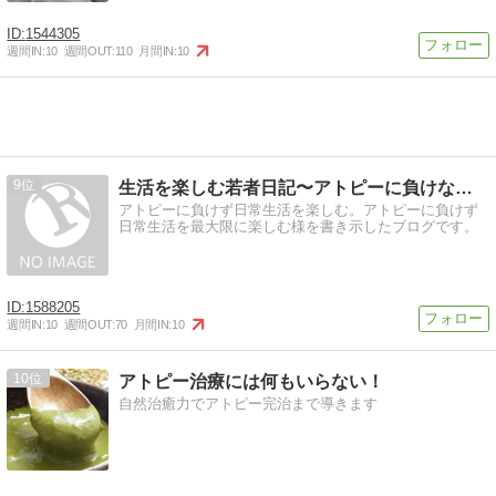
1544305
週間IN:
10
週間OUT:
110
月間IN:
10
9
生活を楽しむ若者日記〜アトピーに負けない〜
アトピーに負けず日常生活を楽しむ。アトピーに負けず
日常生活を最大限に楽しむ様を書き示したブログです。
1588205
週間IN:
10
週間OUT:
70
月間IN:
10
10
アトピー治療には何もいらない！
自然治癒力でアトピー完治まで導きます