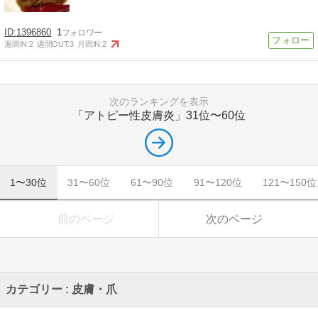
1396860
1
週間IN:
2
週間OUT:
3
月間IN:
2
次のランキングを表示
「アトピー性皮膚炎」
31位〜60位
1〜30位
31〜60位
61〜90位
91〜120位
121〜150位
前のページ
次のページ
カテゴリー : 皮膚・爪