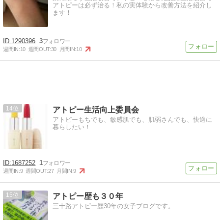
アトピーは必ず治る！私の実体験から改善方法を紹介し
ます！
1290396
3
週間IN:
10
週間OUT:
30
月間IN:
10
14
アトピー生活向上委員会
アトピーもちでも、敏感肌でも、肌弱さんでも、快適に
暮らしたい！
1687252
1
週間IN:
9
週間OUT:
27
月間IN:
9
15
アトピー歴も３０年
三十路アトピー歴30年の女子ブログです。