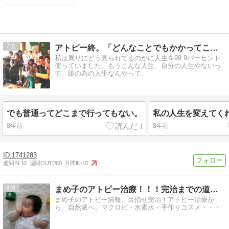
7
アトピー終。「どんなことでもかかってこい！私がおるで！」
私は周りにどう見られてるのかに人生を99.9パーセント
使っていました。もうこんな人生、自分の人生やないっ
て。誰の為の人生なんやって。
でも普通ってどこまで行ってもない。
私の人生を変えてく
8年前
8年前
1741283
週間IN:
10
週間OUT:
280
月間IN:
10
8
まめ子のアトピー治療！！！完治までの道！！！
まめ子のアトピー情報。目指せ完治！アトピー治療か
ら、自然派へ。マクロビ・水素水・手作りコスメ・・・