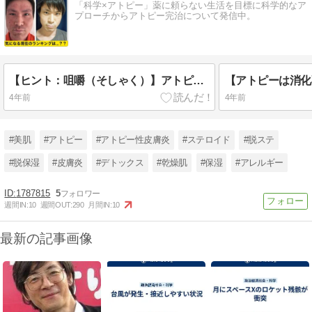
「科学×アトピー」薬に頼らない生活を目標に科学的なア
プローチからアトピー完治について発信中。
【ヒント：咀嚼（そしゃく）】アトピーになる生活習慣を公開！
4年前
4年前
#美肌
#アトピー
#アトピー性皮膚炎
#ステロイド
#脱ステ
#脱保湿
#皮膚炎
#デトックス
#乾燥肌
#保湿
#アレルギー
1787815
5
週間IN:
10
週間OUT:
290
月間IN:
10
最新の記事画像