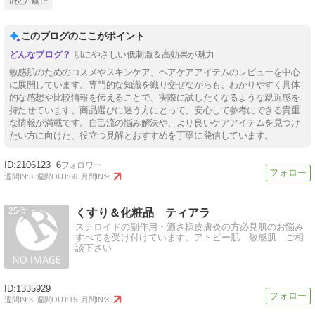
#視力矯正
このブログのここがポイント
肌にやさしい低刺激＆高効果が魅力
敏感肌のためのコスメやスキンケア、ヘアケアアイテムのレビューを中心
に展開しています。専門的な知識を織り交ぜながらも、わかりやすく具体
的な感想や比較情報を伝えることで、実際に試したくなるような親近感を
持たせています。商品選びに迷う方にとって、安心して参考にできる貴重
な情報が満載です。自己流の悩み解決や、より良いケアアイテムを見つけ
たい方に向けた、役立つ見解とおすすめを丁寧に発信しています。
2106123
6
週間IN:
3
週間OUT:
66
月間IN:
9
25
くすり＆化粧品 ティアラ
ステロイドの副作用・酒さ様皮膚炎の方必見肌のお悩み
すべてを受け付けています。アトピー肌 敏感肌 ご相
談下さい
1335929
週間IN:
3
週間OUT:
15
月間IN:
3