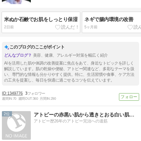
米ぬか石鹸でお肌をしっとり保湿
ネギで腸内環境の改善
2日前
5ヶ月前
このブログのここがポイント
美容、健康、アレルギー対策を幅広く紹介
AIを活用した肌や体調の改善提案に焦点をあて、身近なトピックを詳しく
解説しています。肌の乾燥や便秘、アトピー関連など、多彩なテーマを扱
い、専門的な情報も分かりやすく提供。特に、生活習慣や食事、ケア方法
の工夫を提案し、毎日を快適に過ごせるコツを伝えています。
1349776
3
週間IN:
70
週間OUT:
360
月間IN:
290
2
アトピーの赤黒い肌から透きとおる白い肌へ
アトピー歴26年のアトピー完治への道筋