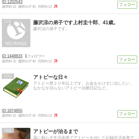
1202543
週間IN:
10
週間OUT:
40
月間IN:
10
11
藤沢涼の弟子です上村圭十郎、41歳。
藤沢涼の弟子です。
1448833
1
週間IN:
10
週間OUT:
40
月間IN:
10
12
アトピーな日々
アトピー歴２０年以上です。お金をかけずに治したい、
なかなか治らないアトピー治療日記など。
1874855
週間IN:
10
週間OUT:
30
月間IN:
10
13
アトピーが治るまで
薬に頼らず生活改善でアトピーを治した記録生活改善で