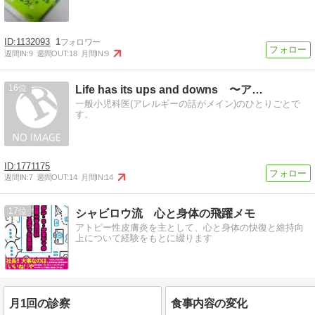
1132093
1
週間IN:
9
週間OUT:
18
月間IN:
9
16
Life has its ups and downs 〜ア…
一般小児科医(アレルギーの話がメイン)のひとりごとで
す。
1771175
週間IN:
7
週間OUT:
14
月間IN:
14
17
シャビロウ流 心と身体の飛躍メモ
アトピー性皮膚炎を主として、心と身体の快復と維持向
上について経験をもとに綴ります
月1回の診察
食事内容の変化