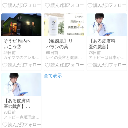
確実に怠ける
と思います。
そうだ 稚内へ
【敏感肌】リ
【ある皮膚科
いこう②
バランの薬用
医の戯言】④
シャンプーと
アトピー性皮
49日前
69日前
78日前
カイママのアレルギーと子育て奮闘記
レイの美容と健康備忘録
アトピーは日本から３年以内にいなくなる
トリートメン
膚炎基本知識
トをレビュー
｜香り・泡立
ち・使用感を
全て表示
紹介！
【ある皮膚科
医の戯言】④
アトピー性皮
78日前
アトピー克服理論の終着駅
膚炎基本知識