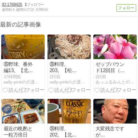
1769425
1
週間IN:
4
週間OUT:
12
月間IN:
8
最新の記事画像
㉖野球、番外
㉖料理、
ゼップバウン
編13。【北広
203。【松尾
ド12回目（5
島遠征】
ジンギスカ
ｍｇ5回目）
17時間前
2日前
2日前
sally-pinkの介護日記。〜365日、野球日記〜
sally-pinkの介護日記。〜365日、野球日記〜
あっぷるみんとの通院日記
ン・新千歳空
と一年草花壇
港店】
と梅干しと
最近の晩酌と
㉖料理、
大変残念です
一粒万倍日
202。【北国
が…