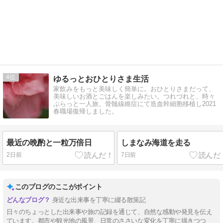
4
ゆるっとおひとりさま生活
家飲みをもっと美味しく簡単に。おひとりさまだって、
美味しいお酒とごはんを楽しみたい。つれづれと、時々
ぶらっと一人旅。骨髄線維症にて造血幹細胞移植し2021
春職場復帰しました。
最近の晩酌と一粒万倍日
しまなみ海道を走る
2日前
7日前
このブログのここがポイント
身近な出来事を丁寧に綴る散策記
日々のちょっとした出来事や旅の記録を通じて、自然な感動や発見を伝え
ています。都市や観光地の風景、日常のささいな変化を丁寧に描きつつ