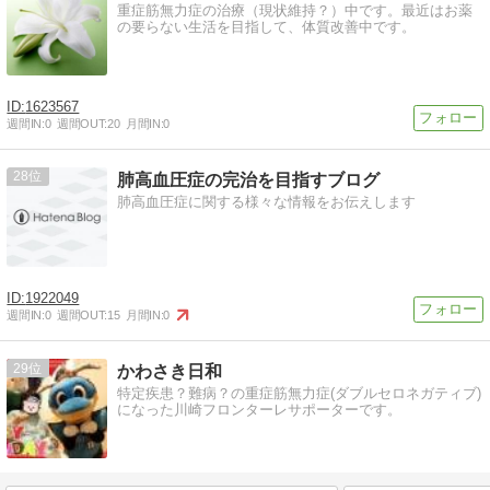
重症筋無力症の治療（現状維持？）中です。最近はお薬
の要らない生活を目指して、体質改善中です。
1623567
週間IN:
0
週間OUT:
20
月間IN:
0
28
肺高血圧症の完治を目指すブログ
肺高血圧症に関する様々な情報をお伝えします
1922049
週間IN:
0
週間OUT:
15
月間IN:
0
29
かわさき日和
特定疾患？難病？の重症筋無力症(ダブルセロネガティブ)
になった川崎フロンターレサポーターです。