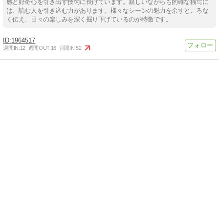
感と好奇心を引き出す技術に長けています。親しいながらも的確な描写に
は、読む人を引き込む力があります。様々なシーンの魅力を余すところな
く伝え、日々の楽しみを深く掘り下げているのが特徴です。
1964517
週間IN:
12
週間OUT:
16
月間IN:
52