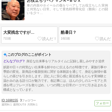
お役立ちリペアマンＫ−ＢＯＸ
車の内装やホイールの傷をリペアしてお役立ちした実例
と何気ない日常。そして黄色靱帯骨化症（難病）との闘
いを少々…
大変残念ですが…
酷暑日？
7日前
16日前
このブログのここがポイント
身近な出来事をリアルタイムに記録し親しみやすさ追求
娯楽や日々の何気ない出来事を鮮やかに伝えるのが特徴です。家族行事や
季節の変化、新商品や最新技術に関する体験談を通じて、身近な旅情や暮
らしの喜びを引き出します。読む人に安心感と親近感をもたらす実体験と
温かみのある語り口が魅力です。各記事には、ほんの少しのユーモアと共
感を呼ぶフレーズを散りばめ、いつの間にか日常の一コマに引き込まれる
構成となっています。
1698155
3
週間IN:
1
週間OUT:
8
月間IN:
1