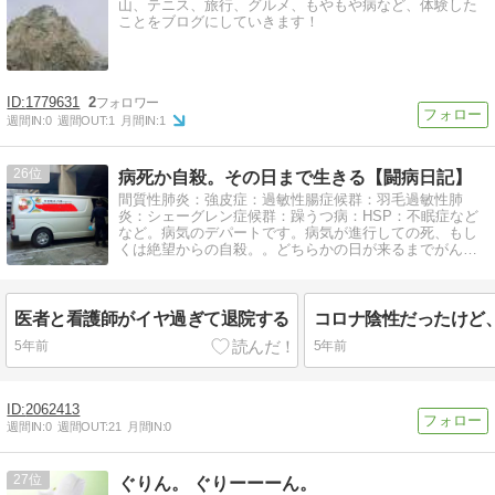
山、テニス、旅行、グルメ、もやもや病など、体験した
ことをブログにしていきます！
1779631
2
週間IN:
0
週間OUT:
1
月間IN:
1
26
病死か自殺。その日まで生きる【闘病日記】
間質性肺炎：強皮症：過敏性腸症候群：羽毛過敏性肺
炎：シェーグレン症候群：躁うつ病：HSP：不眠症など
など。病気のデパートです。病気が進行しての死、もし
くは絶望からの自殺。。どちらかの日が来るまでがんば
って闘病し続ける日記です。
医者と看護師がイヤ過ぎて退院する
5年前
5年前
2062413
週間IN:
0
週間OUT:
21
月間IN:
0
27
ぐりん。 ぐりーーーん。