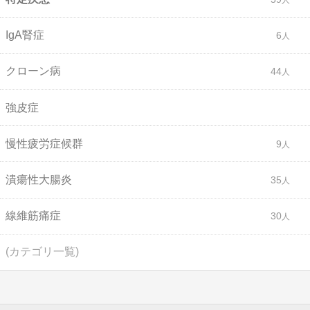
IgA腎症
6
クローン病
44
強皮症
慢性疲労症候群
9
潰瘍性大腸炎
35
線維筋痛症
30
(カテゴリ一覧)