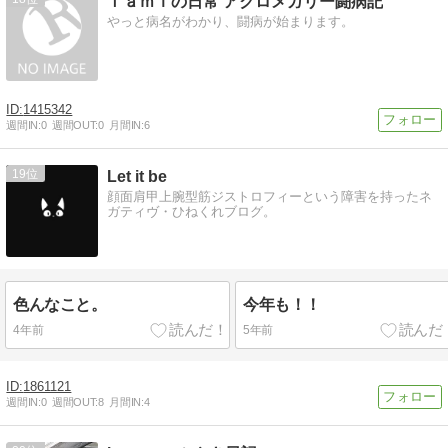
ｆａｍｉの日常 アクロメガリー闘病記
やっと病名がわかり、闘病が始まります。
1415342
週間IN:
0
週間OUT:
0
月間IN:
6
19
Let it be
顔面肩甲上腕型筋ジストロフィーという障害を持ったネ
ガティヴ・ひねくれブログ。
色んなこと。
今年も！！
4年前
5年前
1861121
週間IN:
0
週間OUT:
8
月間IN:
4