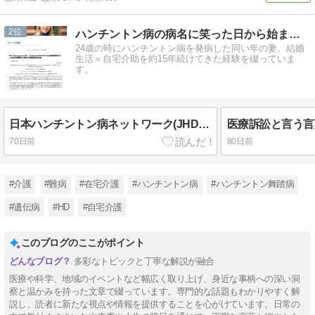
2
ハンチントン病の病名に笑った日から始まった
24歳の時にハンチントン病を発病した同い年の妻。結婚
生活＝自宅介助を約15年続けてきた経験を綴っていま
す。
日本ハンチントン病ネットワーク(JHDN)のHPが更新されました
医療訴訟と言う言
70日前
80日前
#介護
#難病
#在宅介護
#ハンチントン病
#ハンチントン舞踏病
#遺伝病
#HD
#自宅介護
このブログのここがポイント
多彩なトピックと丁寧な解説が融合
医療や科学、地域のイベントなど幅広く取り上げ、身近な事柄への深い洞
察と温かみを持った文章で綴っています。専門的な話題もわかりやすく解
説し、読者に新たな視点や情報を提供することを心がけています。日常の