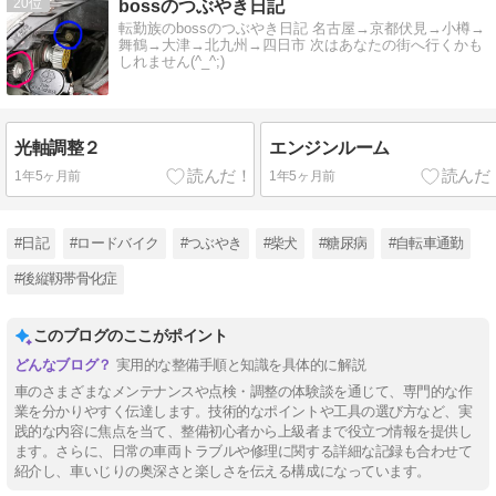
20
bossのつぶやき日記
転勤族のbossのつぶやき日記 名古屋→京都伏見→小樽→
舞鶴→大津→北九州→四日市 次はあなたの街へ行くかも
しれません(^_^;)
光軸調整２
エンジンルーム
1年5ヶ月前
1年5ヶ月前
#日記
#ロードバイク
#つぶやき
#柴犬
#糖尿病
#自転車通勤
#後縦靱帯骨化症
このブログのここがポイント
実用的な整備手順と知識を具体的に解説
車のさまざまなメンテナンスや点検・調整の体験談を通じて、専門的な作
業を分かりやすく伝達します。技術的なポイントや工具の選び方など、実
践的な内容に焦点を当て、整備初心者から上級者まで役立つ情報を提供し
ます。さらに、日常の車両トラブルや修理に関する詳細な記録も合わせて
紹介し、車いじりの奥深さと楽しさを伝える構成になっています。