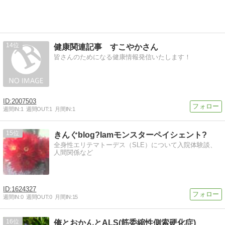
14
健康関連記事 すこやかさん
皆さんのためになる健康情報発信いたします！
2007503
週間IN:
1
週間OUT:
1
月間IN:
1
15
きんぐblog?Iamモンスターペイシェント?
全身性エリテマトーデス（SLE）について入院体験談、
人間関係など
1624327
週間IN:
0
週間OUT:
0
月間IN:
15
16
俺とおかんとALS(筋委縮性側索硬化症)