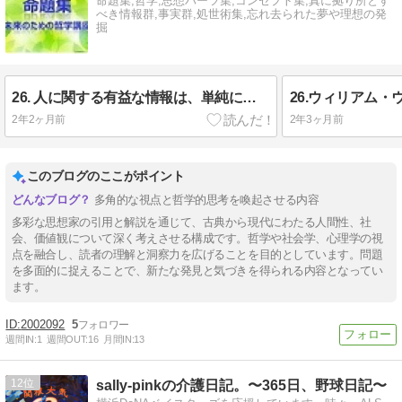
命題集,哲学,思想パーツ集,コンセプト集,真に拠り所とす
べき情報群,事実群,処世術集,忘れ去られた夢や理想の発
掘
26. 人に関する有益な情報は、単純に本人に尋ねることによって最も直接的に得られる可能性がある（ウォルター・ミシェル(1930-2018)
2年2ヶ月前
2年3ヶ月前
このブログのここがポイント
多角的な視点と哲学的思考を喚起させる内容
多彩な思想家の引用と解説を通じて、古典から現代にわたる人間性、社
会、価値観について深く考えさせる構成です。哲学や社会学、心理学の視
点を融合し、読者の理解と洞察力を広げることを目的としています。問題
を多面的に捉えることで、新たな発見と気づきを得られる内容となってい
ます。
2002092
5
週間IN:
1
週間OUT:
16
月間IN:
13
12
sally-pinkの介護日記。〜365日、野球日記〜