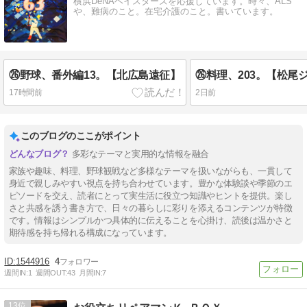
横浜DeNAベイスターズを応援しています。時々、ALS
や、難病のこと。在宅介護のこと。書いています。
㉖野球、番外編13。【北広島遠征】
17時間前
2日前
このブログのここがポイント
多彩なテーマと実用的な情報を融合
家族や趣味、料理、野球観戦など多様なテーマを扱いながらも、一貫して
身近で親しみやすい視点を持ち合わせています。豊かな体験談や季節のエ
ピソードを交え、読者にとって実生活に役立つ知識やヒントを提供。楽し
さと共感を誘う書き方で、日々の暮らしに彩りを添えるコンテンツが特徴
です。情報はシンプルかつ具体的に伝えることを心掛け、読後は温かさと
期待感を持ち帰れる構成になっています。
1544916
4
週間IN:
1
週間OUT:
43
月間IN:
7
13