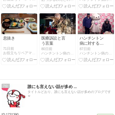
れました
息抜き
医療訴訟と言
ハンチントン
う言葉
病に対する遺
伝子治療の研
71日前
80日前
87日前
お役立ちリペアマンＫ−ＢＯＸ
ハンチントン病の病名に笑った日から始まった
ハンチントン病の病名に笑った日から始まった
究が進んでい
る
7
誰にも言えない話が多め ...
タイトルどおり、誰にも言えない話が多めのブログです
ｗ
1731390