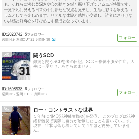
も、それらに潜む奥深さや心の動きを鋭く掘り下げている点が特徴です。
一見平凡に見える日常の中に新たな視点を見出し、生活に彩りを添えるコ
ラムとしても楽しめます。リアルな体験と感性が交錯し、読者にさりげな
い共感と好奇心を呼び起こす構成となっています。
2023742
5
週間IN:
9
週間OUT:
21
月間IN:
38
5
闘うSCD
難病と闘うSCD患者の日記。SCD＝脊髄小脳変性症。人
生は一度だけ。あきらめません。
1698538
8
週間IN:
6
週間OUT:
2
月間IN:
8
6
ロー・コントラストな世界
５年前にNMO(視神経脊髄炎)を発症。 このブログは視神
経脊髄炎で実際に自分が治療したことを書いています。
現在 症状は落ち着いていて４年ほど再発していませ
ん。