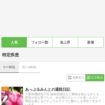
人気
フォロー数
急上昇
新着
特定疾患
1〜30位
31〜60位
画像表示
文字表示
1
あっぷるみんとの通院日記
下垂体機能低下症,線維筋痛症など難病を抱えながらも，
野菜や花を育てたり，木の実のアレンジを楽しんだり，
季節を感じるナチュラルライフに癒やしを求めて生きて
います。