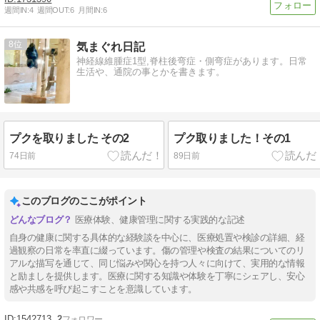
週間IN:
4
週間OUT:
6
月間IN:
6
8
気まぐれ日記
神経線維腫症1型,脊柱後弯症・側弯症があります。日常
生活や、通院の事とかを書きます。
プクを取りました その2
プク取りました！その1
74日前
89日前
このブログのここがポイント
医療体験、健康管理に関する実践的な記述
自身の健康に関する具体的な経験談を中心に、医療処置や検診の詳細、経
過観察の日常を率直に綴っています。傷の管理や検査の結果についてのリ
アルな描写を通じて、同じ悩みや関心を持つ人々に向けて、実用的な情報
と励ましを提供します。医療に関する知識や体験を丁寧にシェアし、安心
感や共感を呼び起こすことを意識しています。
1542713
2