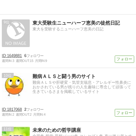
9
東大受験生ニューハーフ恵美の徒然日記
東大を受験するニューハーフ恵美の日記
1649881
6
週間IN:
3
週間OUT:
15
月間IN:
9
10
難病ＡＬＳと闘う男のサイト
難病ＡＬＳや肝硬変・気管支喘息・アレルギー性鼻炎に
おかされている男が残りの人生趣味に専念して頑張って
生きているさまを掲載しているサイト
1817068
2
週間IN:
2
週間OUT:
2
月間IN:
4
11
未来のための哲学講座