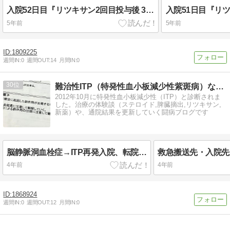
入院52日目『リツキサン2回目投与後 3日目』
5年前
5年前
1809225
週間IN:
0
週間OUT:
14
月間IN:
0
30
難治性ITP（特発性血小板減少性紫斑病）な日々。
2012年10月に特発性血小板減少性（ITP）と診断されま
した。治療の体験談（ステロイド,脾臓摘出,リツキサン,
新薬）や、通院結果を更新していく闘病ブログです
脳静脈洞血栓症→ITP再発入院、転院…
救急搬送先・入院先
4年前
4年前
1868924
週間IN:
0
週間OUT:
12
月間IN:
0