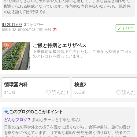
中で気付くささいな出来事や人生の節目を通じて、丁寧な言葉と細やかな
配慮が伝わる構成となっています。多角的な内容を扱いながらも、親近感
のある語り口が特徴です。
2011709
3
週間IN:
12
週間OUT:
28
月間IN:
64
3
ご飯と持病とエリザベス
下垂体前葉機能低下症のわたし。ご飯から持病まで日々
のアレコレを綴っています。
循環器内科
検査2
37日前
56日前
このブログのここがポイント
多彩なテーマと丁寧な描写力
日常の出来事や外出の様子を豊かに語りながら、食事や趣味、旅行の喜び
を細やかに伝えています。リアルな感動や発見を鋭く切り取り、読者の共