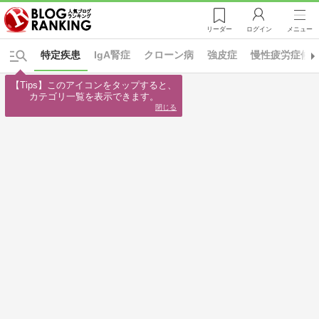
リーダー
ログイン
メニュー
特定疾患
IgA腎症
クローン病
強皮症
慢性疲労症候
【Tips】このアイコンをタップすると、

カテゴリ一覧を表示できます。
閉じる