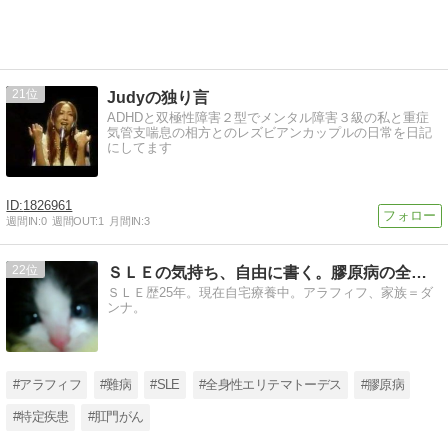
21
Judyの独り言
ADHDと双極性障害２型でメンタル障害３級の私と重症
気管支喘息の相方とのレズビアンカップルの日常を日記
にしてます
1826961
週間IN:
0
週間OUT:
1
月間IN:
3
22
ＳＬＥの気持ち、自由に書く。膠原病の全身性エリテマトーデス
ＳＬＥ歴25年。現在自宅療養中。アラフィフ、家族＝ダ
ンナ。
#アラフィフ
#難病
#SLE
#全身性エリテマトーデス
#膠原病
#特定疾患
#肛門がん