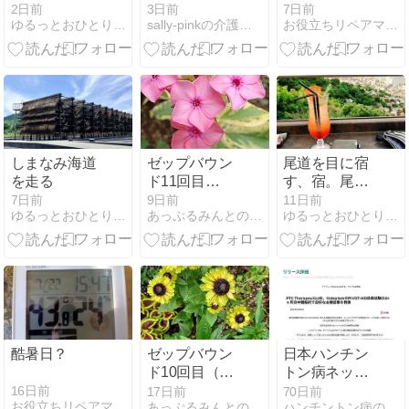
の寿司 花ぶ
2日前
3日前
7日前
ゆるっとおひとりさま生活
sally-pinkの介護日記。〜365日、野球日記〜
お役立ちリペアマンＫ−ＢＯＸ
さ】
しまなみ海道
ゼップバウン
尾道を目に宿
を走る
ド11回目
す、宿。尾道
（5mg4回目）
俱楽部へ宿泊
7日前
9日前
11日前
ゆるっとおひとりさま生活
あっぷるみんとの通院日記
ゆるっとおひとりさま生活
熊本の方々へ
お見舞い申し
上げます
酷暑日？
ゼップバウン
日本ハンチン
ド10回目（5
トン病ネット
ｍｇ3回目）
ワーク(JHDN)
16日前
17日前
70日前
お役立ちリペアマンＫ−ＢＯＸ
あっぷるみんとの通院日記
ハンチントン病の病名に笑った日から始まった
と庭の様子
のHPが更新さ