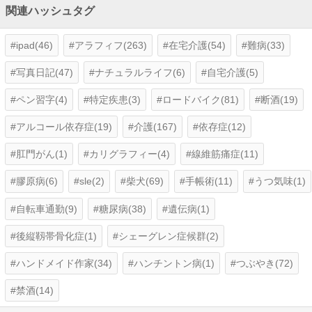
関連ハッシュタグ
ipad(46)
アラフィフ(263)
在宅介護(54)
難病(33)
写真日記(47)
ナチュラルライフ(6)
自宅介護(5)
ペン習字(4)
特定疾患(3)
ロードバイク(81)
断酒(19)
アルコール依存症(19)
介護(167)
依存症(12)
肛門がん(1)
カリグラフィー(4)
線維筋痛症(11)
膠原病(6)
sle(2)
柴犬(69)
手帳術(11)
うつ気味(1)
自転車通勤(9)
糖尿病(38)
遺伝病(1)
後縦靱帯骨化症(1)
シェーグレン症候群(2)
ハンドメイド作家(34)
ハンチントン病(1)
つぶやき(72)
禁酒(14)