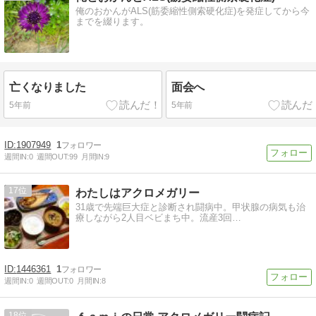
俺のおかんがALS(筋委縮性側索硬化症)を発症してから今
までを綴ります。
亡くなりました
面会へ
5年前
5年前
1907949
1
週間IN:
0
週間OUT:
99
月間IN:
9
17
わたしはアクロメガリー
31歳で先端巨大症と診断され闘病中。甲状腺の病気も治
療しながら2人目ベビまち中。流産3回…
1446361
1
週間IN:
0
週間OUT:
0
月間IN:
8
18