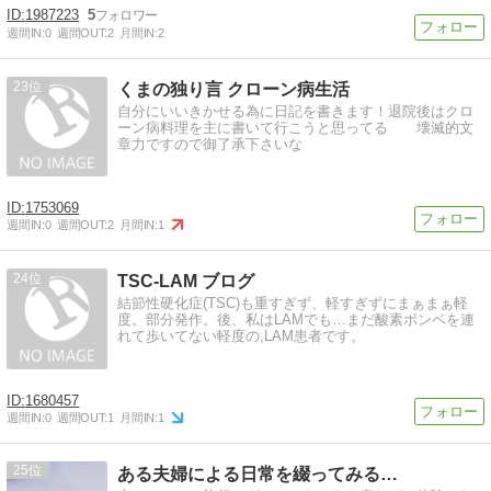
1987223
5
週間IN:
0
週間OUT:
2
月間IN:
2
23
くまの独り言 クローン病生活
自分にいいきかせる為に日記を書きます！退院後はクロ
ーン病料理を主に書いて行こうと思ってる 壊滅的文
章力ですので御了承下さいな
1753069
週間IN:
0
週間OUT:
2
月間IN:
1
24
TSC-LAM ブログ
結節性硬化症(TSC)も重すぎず、軽すぎずにまぁまぁ軽
度。部分発作。後、私はLAMでも…まだ酸素ボンベを連
れて歩いてない軽度の,LAM患者です。
1680457
週間IN:
0
週間OUT:
1
月間IN:
1
25
ある夫婦による日常を綴ってみる…