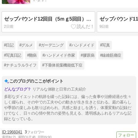
ゼップバウンド12回目（5ｍｇ5回目）と一年草花壇と梅干しと
2日前
9日前
#日記
#グルメ
#ガーデニング
#ハンドメイド
#写真
#写真日記
#難病
#ハンドメイド作家
#膠原病
#線維筋痛症
#ナチュラルライフ
#下垂体前葉機能低下症
このブログのここがポイント
リアルな体験と日常の工夫紹介
多彩なダイエットの軌跡を綴った記録には、偏った食事や治療経過が生々
しく綴られ、その中での工夫や心の動きが生き生きと伝わる。庭の暮らし
や季節の楽しみも散りばめられ、共感と励ましを誘う。体重変動の記録だ
けでなく、日々の心情や努力の姿勢も見える、透明感あふれるリアルな記
録となっている。
1966041
3
週間IN:
21
週間OUT:
48
月間IN:
90