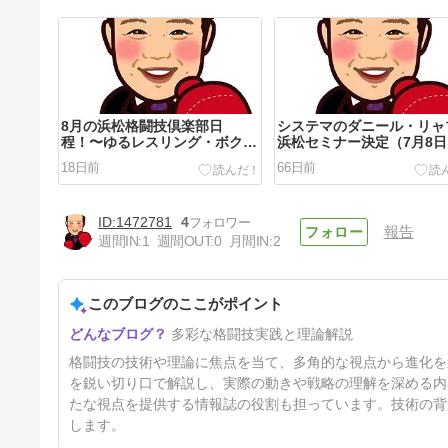
8月の浜松格闘技倶楽部日
システマのダニール・リャ
程！〜ゆるレスリング・ボクシ
浜松セミナー決定（7月8日
ングフィットネス〜
水）
18日前
66日前
1472781
4
報告
週間IN:
1
週間OUT:
0
月間IN:
2
このブログのここがポイント
誰ツヨDOJOy浜松稽古会！武
多彩な格闘技実践と理論解説
術×MMA〜リラックスの繋がり
でレスリング・ボクシング〜
6ヶ月前
格闘技の技術や理論に焦点を当て、多角的な視点から進化を
を鋭い切り口で解説し、実際の動きや戦略の理解を深める内
たな視点を提供する情報誌の役割も担っています。技術の背
します。