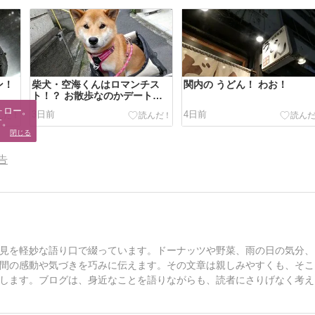
ン！
柴犬・空海くんはロマンチス
関内の うどん！ わお！
ト！？ お散歩なのかデートな
のか…いやいやレトロに ラン
ロー。

3日前
4日前
デブー💓
す。
閉じる
告
見を軽妙な語り口で綴っています。ドーナッツや野菜、雨の日の気分、
間の感動や気づきを巧みに伝えます。その文章は親しみやすくも、そこ
します。ブログは、身近なことを語りながらも、読者にさりげなく考え