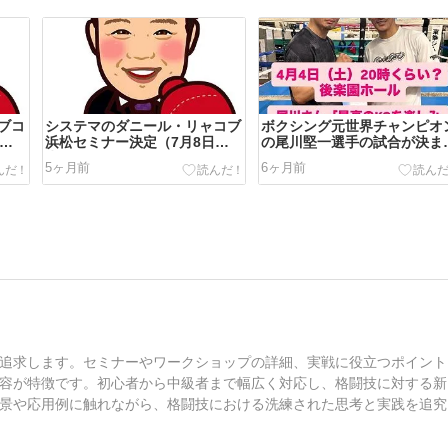
ブコ
システマのダニール・リャコブ
ボクシング元世界チャンピオ
浜松セミナー決定（7月8日
の尾川堅一選手の試合が決ま
水）
ました
5ヶ月前
6ヶ月前
追求します。セミナーやワークショップの詳細、実戦に役立つポイント
容が特徴です。初心者から中級者まで幅広く対応し、格闘技に対する新
景や応用例に触れながら、格闘技における洗練された思考と実践を追究