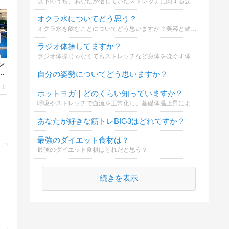
以下のうち、あなたが信じていたストレッチに関する誤解は？
オクラ水についてどう思う？
オクラ水を飲むことについてどう思いますか？美容と健康に効果があるとされています。
ラジオ体操してますか？
ラジオ体操じゃなくてもストレッチなど身体をほぐす体操をしてますか？
ン
り
自分の姿勢についてどう思いますか？
ホットヨガ｜どのくらい知っていますか？
呼吸やストレッチで血流を正常化し、基礎体温上昇による免疫力アップからダイエット、大量発汗によるデトックス、美肌、便秘の改善が期待できると言われるホットヨガのことをどのくらいの方が知っているでしょうか？
あなたが好きな筋トレBIG3はどれですか？
最強のダイエット食材は？
最強のダイエット食材はどれだと思う？
続きを表示