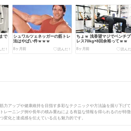
まで
シュワルツェネッガーの筋トレ
ちょｗ 浅香望マジでベンチプ
法はやばい件ｗｗｗ
レス70kg×8回余裕ってｗｗ
8ヶ月前
8ヶ月前
筋力アップや健康維持を目指す多彩なテクニックや方法論を掘り下げて
トレーニング例や長年の積み重ねによる有益な情報を得られるのが特徴
つ変化と達成感を伝えている点も魅力的です。