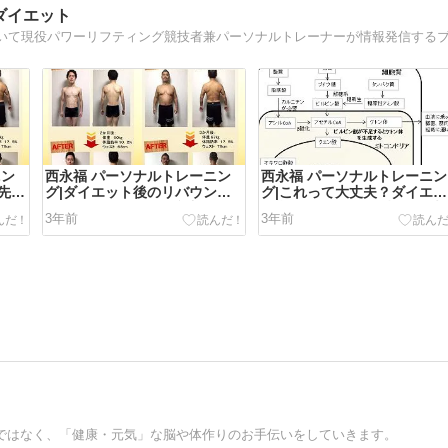
ダイエット
ニン
西永福 パーソナルトレーニン
西永福 パーソナルトレーニン
先順
グ|ダイエット後のリバウンド
グ|これって大丈夫？ダイエッ
が怖い！リバウンド防止のため
ト期のちょっとした疑問解決
3年前
3年前
のQ&A
Q&A
立」ではなく、「健康・元気」な脳や体作りのお手伝いをしていきます。