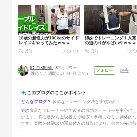
18歳の超怪力が100kgのサイド
姉妹でトレーニング！入賞
レイズをやってみたｗｗｗ
の道のりがやばい件ｗｗｗ
7ヶ月前
8ヶ月前
2136059
3
報告
週間IN:
2
週間OUT:
24
月間IN:
5
このブログのここがポイント
俺のジムライフ、半年で2位！
多彩なトレーニング法と実績紹介
33歳ママの奮闘記ｗｗｗ
8ヶ月前
経験豊富なトレーナーや実践者の成功ストーリーを中心に、
います。初心者から上級者まで幅広く参考になり、具体的な
です。実際の体験談や写真付きの解説により、努力の先に待