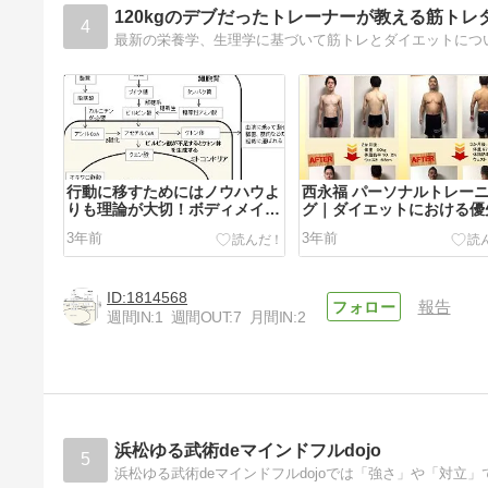
120kgのデブだったトレーナーが教える筋トレ
4
行動に移すためにはノウハウよ
西永福 パーソナルトレー
りも理論が大切！ボディメイク
グ｜ダイエットにおける優
を理論的に解説したコラム一覧
位をランキング形式で解説
3年前
3年前
を紹介
1814568
報告
週間IN:
1
週間OUT:
7
月間IN:
2
西永福 パーソナルトレーニン
グ|腹筋を割りたい！腹筋の悩
みにパーソナルトレーナーが回
3年前
浜松ゆる武術deマインドフルdojo
答してみた
5
浜松ゆる武術deマインドフルdojoでは「強さ」や「対