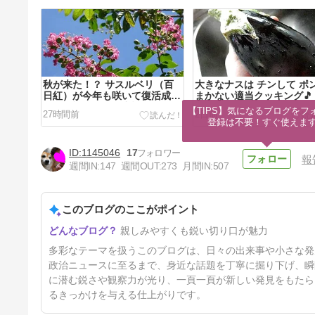
秋が来た！？ サスルベリ（百
大きなナスは チンして ポ
日紅）が今年も咲いて復活成功
まかない適当クッキング🎵
です。祖母の思い出話で ふふ
【TIPS】気になるブログをフォ
27時間前
2日前
ふ🎵
登録は不要！すぐ使えま
1145046
17
報
週間IN:
147
週間OUT:
273
月間IN:
507
このブログのここがポイント
暑くなってきた！ 朝散歩も早
親しみやすくも鋭い切り口が魅力
足に
5日前
多彩なテーマを扱うこのブログは、日々の出来事や小さな発
政治ニュースに至るまで、身近な話題を丁寧に掘り下げ、瞬
に潜む鋭さや観察力が光り、一頁一頁が新しい発見をもたら
るきっかけを与える仕上がりです。