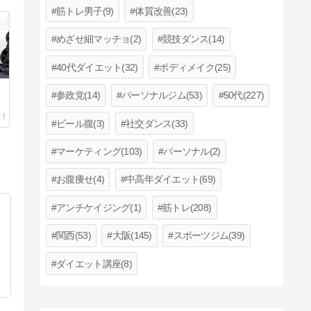
筋トレ男子(9)
体質改善(23)
めざせ細マッチョ(2)
競技ダンス(14)
40代ダイエット(32)
ボディメイク(25)
参政党(14)
パーソナルジム(53)
50代(227)
ビール腹(3)
社交ダンス(33)
マーケティング(103)
パーソナル(2)
お腹痩せ(4)
中高年ダイエット(69)
アンチケイジング(1)
筋トレ(208)
関西(53)
大阪(145)
スポーツジム(39)
ダイエット講座(8)