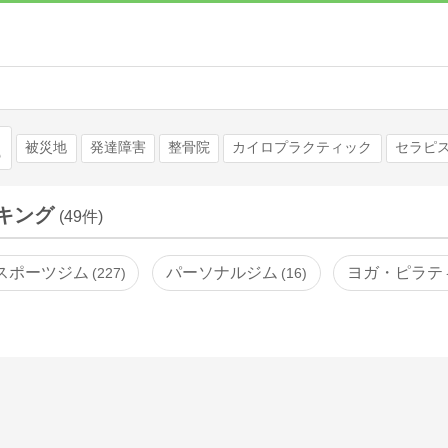
検索
被災地
発達障害
整骨院
カイロプラクティック
セラピ
キング
(49件)
スポーツジム
パーソナルジム
ヨガ・ピラテ
227
16