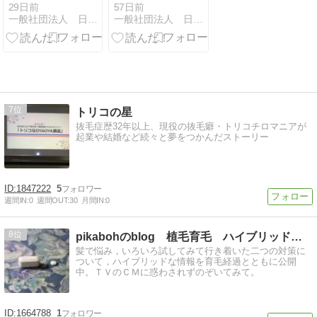
歳女性：抜い
歳女性：小学
29日前
57日前
一般社団法人 日本抜毛症改善協会オフィシャルブログ
一般社団法人 日本抜毛症改善協会オフィシャルブログ
た時にスッキ
３年生から発
リした感覚が
症、抜毛症に
ありそこから
なり美容院に
やめれなくな
行くのが怖
りました
く・・・
7
トリコの星
抜毛症歴32年以上、現役の抜毛癖・トリコチロマニアが
起業や結婚など続々と夢をつかんだストーリー
1847222
5
週間IN:
0
週間OUT:
30
月間IN:
0
8
pikabohのblog 植毛育毛 ハイブリッドＨＡＧＥ対策
髪で悩み，いろいろ試してみて行き着いた二つの対策に
ついて，ハイブリッドな情報を育毛経過とともに公開
中。ＴＶのＣＭに惑わされずのぞいてみて。
1664788
1