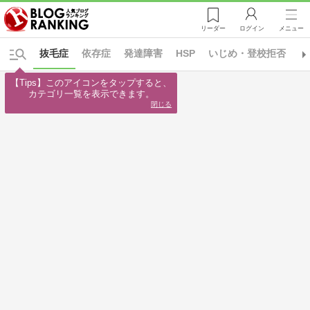
リーダー
ログイン
メニュー
抜毛症
依存症
発達障害
HSP
いじめ・登校拒否
う
【Tips】このアイコンをタップすると、

カテゴリ一覧を表示できます。
閉じる