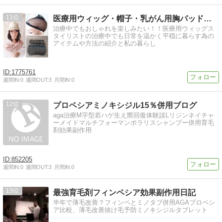
11
医療用ウィッグ・帽子・乳がん用胸パッド シロ*ファクトリー
治療中でもおしゃれを楽しみたい！！医療用ウィッグス
タイリストの治療中でも日常を温かく平穏に暮らす為の
アイテムや方法の紹介と私の暮らし
1775761
週間IN:
0
週間OUT:
3
月間IN:
0
12
プロペシアミノキシジル15％併用ブログ
aga治療M字型若ハゲ生え際回復体験談Lリジンネイチャ
ーメイドマルチフォーマンポラリスシャンプー併用育毛
剤効果副作用
852205
週間IN:
0
週間OUT:
3
月間IN:
0
13
最強育毛剤フィンペシア効果副作用日記
半年で薄毛改善？フィンペとミノタブ併用AGAプロペシ
ア比較、薄毛改善抜け毛予防ミノキシジルタブレット