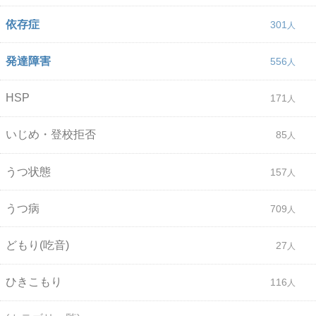
依存症
301
発達障害
556
HSP
171
いじめ・登校拒否
85
うつ状態
157
うつ病
709
どもり(吃音)
27
ひきこもり
116