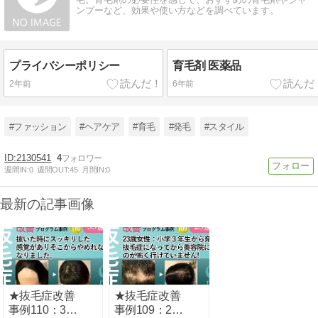
ンプーなど、効果や使い方などを調べています。
プライバシーポリシー
育毛剤 医薬品
2年前
6年前
#ファッション
#ヘアケア
#育毛
#発毛
#スタイル
2130541
4
週間IN:
0
週間OUT:
45
月間IN:
0
最新の記事画像
★抜毛症改善
★抜毛症改善
事例110：33
事例109：23