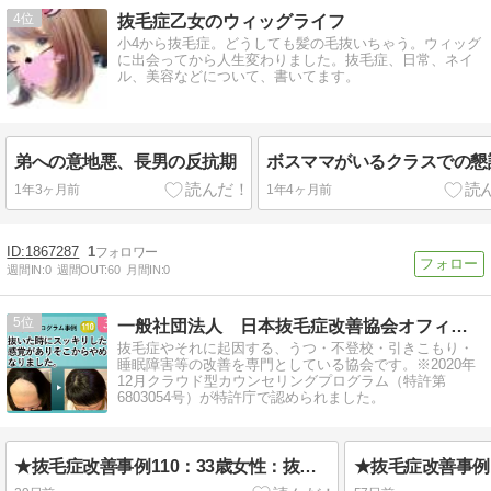
4
抜毛症乙女のウィッグライフ
小4から抜毛症。どうしても髪の毛抜いちゃう。ウィッグ
に出会ってから人生変わりました。抜毛症、日常、ネイ
ル、美容などについて、書いてます。
弟への意地悪、長男の反抗期
ボスママがいるクラスでの懇
1年3ヶ月前
1年4ヶ月前
1867287
1
週間IN:
0
週間OUT:
60
月間IN:
0
5
一般社団法人 日本抜毛症改善協会オフィシャルブログ
抜毛症やそれに起因する、うつ・不登校・引きこもり・
睡眠障害等の改善を専門としている協会です。※2020年
12月クラウド型カウンセリングプログラム（特許第
6803054号）が特許庁で認められました。
★抜毛症改善事例110：33歳女性：抜いた時にスッキリした感覚がありそこからやめれなくなりました