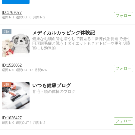
1767077
週間IN:
1
週間OUT:
0
月間IN:
2
2
メディカルカッピング体験記
健康な毛細血管を増やして若返る！新陳代謝促進で慢性
円形脱毛症と戦う！ダイエットも？アトピーや更年期障
害にも効果的
1528062
週間IN:
0
週間OUT:
12
月間IN:
6
3
いつも健康ブログ
育毛・頭の体操のブログ
1626427
週間IN:
0
週間OUT:
4
月間IN:
2