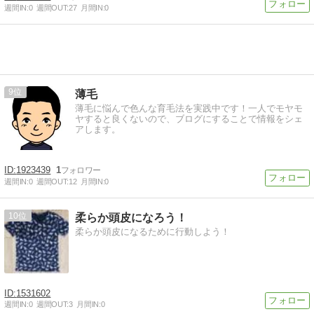
週間IN:
0
週間OUT:
27
月間IN:
0
9
薄毛
薄毛に悩んで色んな育毛法を実践中です！一人でモヤモ
ヤすると良くないので、ブログにすることで情報をシェ
アします。
1923439
1
週間IN:
0
週間OUT:
12
月間IN:
0
10
柔らか頭皮になろう！
柔らか頭皮になるために行動しよう！
1531602
週間IN:
0
週間OUT:
3
月間IN:
0