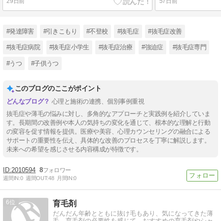
29日前
57日前
#発達障害
#引きこもり
#不登校
#抜毛症
#抜毛症改善
#抜毛症病院
#抜毛症小学生
#抜毛症治療
#強迫症
#抜毛症専門
#うつ
#子供うつ
このブログのここがポイント
心理と施術の連携、個別事例重視
抜毛症や薄毛の悩みに対し、多角的なアプローチと実践例を紹介していま
す。長期間の改善例や本人の気持ちの変化を通じて、根本的な理解と行動
の変容を促す情報を提供。医療や美容、心理カウンセリングの融合による
サポートの重要性を伝え、具体的な改善のプロセスを丁寧に解説します。
未来への希望を感じさせる内容構成が特徴です。
2010594
8
週間IN:
0
週間OUT:
48
月間IN:
0
6
育毛剤
だんだん年齢とともに抜け毛もあり、気になってきた薄
毛。育毛剤の必要性を感じて、おすすめの育毛剤やシャ