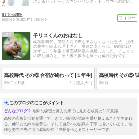
によるセラピーとカウンセリング」トラウマへの対応を
いたします。
1934995
週間IN:
0
週間OUT:
2
月間IN:
0
10
子リスくんのおはなし
幼稚園時代、突然人前で声を出さなくなった息子。担任
の先生と臨床心理士さん、友達に支えられ、病院には行
かずに、５年生で場面緘黙症を克服しました。そこまで
の取り組みと、その後の歩みを綴った成長記録です。
高校時代 その⑥ 合宿が終わって [１年生]
高校時代 その⑤ 試
2年11ヶ月前
3年前
このブログのここがポイント
地味な練習と努力の果てに見える成長と仲間意識
高校の応援部活動を通じて、きつい練習や試練を乗り越えることで生まれ
る、仲間との絆や自尊心、そして自分への挑戦を丁寧に描いています。地
味な努力の先に待つ感動や自己成長を伝えるストーリーです。