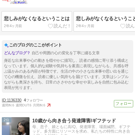
悲しみがなくなるということは
悲しみがなくなるというこ
2年4ヶ月前
2年4ヶ月前
このブログのここがポイント
自己や周囲の心の変化を丁寧に綴る文章
身近な出来事や心の動きを穏やかに描写し、読者の感情に寄り添う構成と
なっています。個人的な経験や気持ちを素直に表現しながらも、共感を呼
ぶ温かみのある内容が特徴です。生活の中の小さな出来事や思い出を通じ
て心の機微を伝え、読者に優しい気持ちを届けています。文章はシンプル
ながらも奥深さを持ち、日常のささやかな幸せや哀しみを自然に包み込む
表現が光ります。
1136330
4
週間IN:
6
週間OUT:
6
月間IN:
6
2
10歳から向き合う発達障害/ギフテッド
母、息子、娘ともに高IQ。発達障害、場面緘黙、ギフテ
ッド。多方面にリソースを求め、私たちの特性に向き合