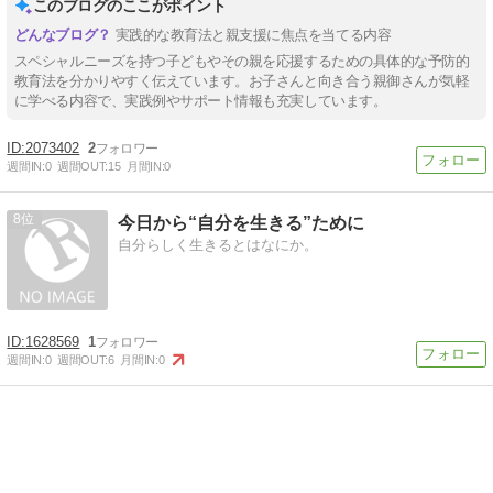
このブログのここがポイント
実践的な教育法と親支援に焦点を当てる内容
スペシャルニーズを持つ子どもやその親を応援するための具体的な予防的
教育法を分かりやすく伝えています。お子さんと向き合う親御さんが気軽
に学べる内容で、実践例やサポート情報も充実しています。
2073402
2
週間IN:
0
週間OUT:
15
月間IN:
0
8
今日から“自分を生きる”ために
自分らしく生きるとはなにか。
1628569
1
週間IN:
0
週間OUT:
6
月間IN:
0