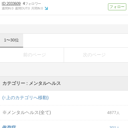
2033609
4
週間IN:
0
週間OUT:
0
月間IN:
0
1〜30位
前のページ
次のページ
カテゴリー : メンタルヘルス
(↑上のカテゴリへ移動)
※メンタルヘルス(全て)
4877
依存症
301