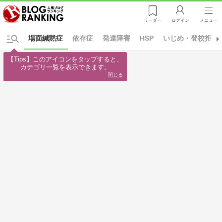
リーダー
ログイン
メニュー
場面緘黙症
依存症
発達障害
HSP
いじめ・登校拒否
【Tips】このアイコンをタップすると、

カテゴリ一覧を表示できます。
閉じる