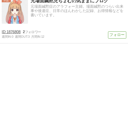
元場面緘黙児ちょむの気ままにブログ
元場面緘黙症のアラフォー主婦。場面緘黙のつらい出来
事や後遺症、日常のほんわかした記録、お得情報などを
書いています。
1876808
2
週間IN:
0
週間OUT:
3
月間IN:
12