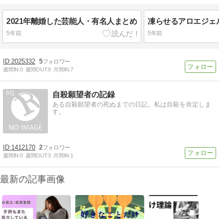
2021年離婚した芸能人・有名人まとめ
5年前
5年前
2025332
5
週間IN:
0
週間OUT:
0
月間IN:
7
6
自殺願望者の記録
ある自殺願望者の死ぬまでの日記。私は自殺を肯定しま
す。
1412170
2
週間IN:
0
週間OUT:
3
月間IN:
1
最新の記事画像