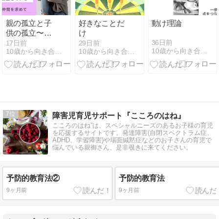
親の孤立と子
好きなことだ
動け理論
供の孤立〜オ
け
ンラインイベ
36日前
17日前
29日前
10歳から向き合う発達障害/ギフテッド
10歳から向き合う発達障害/ギフテッド
10歳から向き合う発達障害/ギフテッド
ントを振り返
って〜
7
障害児育児サポート『こころのはね』
こころのはね”は、スペシャルニーズのあるお子様の育児
を応援するサイトです。発達障害(自閉スペクトラム症、
ADHD、学習障害)や場面緘黙症などのお子さんの育児で
悩んでいる親御さん、是非覗きに来てください。
予防的教育法②
予防的教育法
9ヶ月前
9ヶ月前