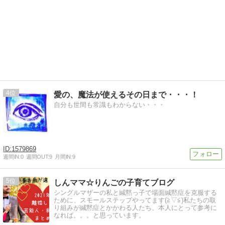
4
愛の、魔法が使えるその日まで・・・！
自分も世間も常識もわからない・・・
1579869
週間IN:
0
週間OUT:
9
月間IN:
9
5
しんママ☆りんごの子育てブログ
シングルマザーの私と緘黙っ子で場面緘黙症を克服する
ために、スモールステップやってます(≧▽≦)私たちの取
り組みが緘黙症とかかわる人たち、本人にとって参考に
なれば。。。と思っています。