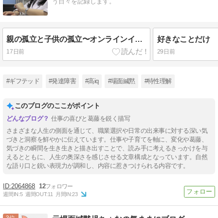
う日々を記録します。
親の孤立と子供の孤立〜オンラインイベントを振り返って〜
好きなことだけ
17日前
29日前
#ギフテッド
#発達障害
#高iq
#場面緘黙
#特性理解
このブログのここがポイント
仕事の喜びと葛藤を鋭く描写
さまざまな人生の側面を通じて、職業選択や日常の出来事に対する深い気
づきと洞察を鮮やかに伝えています。仕事や子育てを軸に、変化や葛藤、
気づきの瞬間を生き生きと描き出すことで、読み手に考えるきっかけを与
えるとともに、人生の奥深さを感じさせる文章構成となっています。自然
な語り口と鋭い表現力が調和し、内容に惹きつけられる内容です。
2064868
12
週間IN:
5
週間OUT:
11
月間IN:
23
3