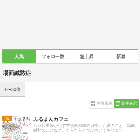
人気
フォロー数
急上昇
新着
場面緘黙症
1〜30位
画像表示
文字表示
1
ふるまんカフェ
５０代主婦が記す古漫画風味の日常。介護のこと、場面
緘黙のことなど、たらたらとつぶやいております。