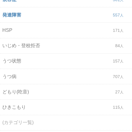
発達障害
557
HSP
171
いじめ・登校拒否
84
うつ状態
157
うつ病
707
どもり(吃音)
27
ひきこもり
115
(カテゴリ一覧)