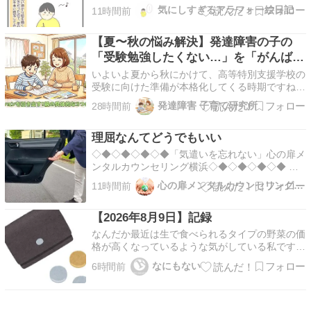
kinisisugiruarafo.com2025.11.14 ぽよ これは完
気にしすぎるアラフォー絵日記
11時間前
全にやっちゃってる・・・！ 当時の掲示板は
「BBS」と呼ばれるものでした。 同じような書
【夏〜秋の悩み解決】発達障害の子の
き込みを3回はした・・・ 何回書き…
「受験勉強したくない…」を「がんばる
よ！」に変える親の関わり方3つのコツ
いよいよ夏から秋にかけて、高等特別支援学校の
受験に向けた準備が本格化してくる時期ですね。
親としては「そろそろ本腰を入れてほしい」「こ
発達障害 子育て研究所
28時間前
のままで間に合うの？」と焦る一方で、肝心のお
子さん本人のやる気が出ない……。 机に向かっ
理屈なんてどうでもいい
てもすぐに集中力が切れてしまったり、ダラダラ
したりする姿…
◇◆◇◆◇◆◇◆「気遣いを忘れない」心の扉メ
ンタルカウンセリング横浜◇◆◇◆◇◆◇◆ に
ほんブログ
心の扉メンタルカウンセリング横浜-幸せになる方法教えます
11時間前
▼△▼△▼△▼△▼△▼△▼△▼△▼△コミュニ
ケーションセミナーを開催しました
【2026年8月9日】記録
↓↓↓▼△▼△▼△▼△▼△▼△▼△▼△▼△ 人の
為と言っておきながら、じつは自分の為だなんて
なんだか最近は生で食べられるタイプの野菜の価
ことはよく…
格が高くなっているような気がしている私です。
私の場合野菜摂取量が減ると徐々に腸の調子が悪
なにもない
6時間前
くなるので、あまり減らしたくないところなので
すが。。。 ついでに日用品やらなんやらも全体
的に値上げ傾向にありますし、じわじわじわじわ
出費がふくら…