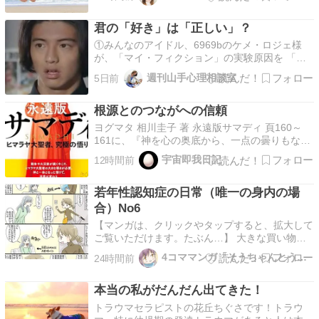
村 行動することと研究すること、どちらの方が
好きですか？ 研究するのが好きな人は、学生時
君の「好き」は「正しい」？
代は優等生なタイプが多く、学歴も良いでしょ
う。 しかし、…
①みんなのアイドル、6969bのケメ・ロジェ様
が、「マイ・フィクション」の実験原因を 「節
税」だと激当てしました。もっともっと頑張って
週刊山手心理相談室
5日前
ください！ ②だいたい、人間が「子供を作りた
い」と思わなくなったのに、少子高齢化が 逆転
根源とのつながへの信頼
することなんて考えられないですよね。まあ、C
国なら国民の…
ヨグマタ 相川圭子 著 永遠版サマディ 頁160～
161に、『神を心の奥底から、一点の曇りもなく
強く信じることで、信頼のパイプが太くなり、神
宇宙即我日記
12時間前
からの大きな恩恵をいただくことができます。』
とある。 自分が自分だと思い込んでしまってい
若年性認知症の日常（唯一の身内の場
る自分（偽我）に意識が向いていると、過去の記
憶や…
合）No6
【マンガは、クリックやタップすると、拡大して
ご覧いただけます。たぶん…】 大きな買い物は
しないけど、同じものを何度も何個も買ってきま
4コママンガ「そうちゃんとうっちー」
24時間前
す。冷蔵庫やキッチン用の収納だけでなく、あり
とあらゆる場所に詰め込めるだけ詰め込みます。
本当の私がだんだん出てきた！
そして食べない…😓 あげくに手持ちのお金が足
りなくなり、体…
トラウマセラピストの花丘ちぐさです！トラウ