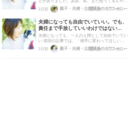
とがありました。ああ、私、まだ怒ってるんやな
って。夫婦カウンセリングの中では、内容はそれ
親子・夫婦・人間関係のカウンセリング｜奈良・温もりを求めて
2日前
ぞれ違っていても、構造としてはよく似た話に出
会うことがあります。例えば自分は好きなように
夫婦になっても自由でいていい。でも、
過ごしている。けれど、その生活が成り立つよう
に、もう一人が…
責任まで手放していいわけではない
#476
夫婦になっても、一人の人間として自由でいてい
い 前回の記事では、「相手に変わってほしい」
と願うことは、すべて依存なのか。という問いに
親子・夫婦・人間関係のカウンセリング｜奈良・温もりを求めて
2日前
ついて考えました。相手を自分の思いどおりに変
えようとすることと、安全や尊厳、共同生活を守
るために、必要な変化を求めることは違う。そし
て、困っている…