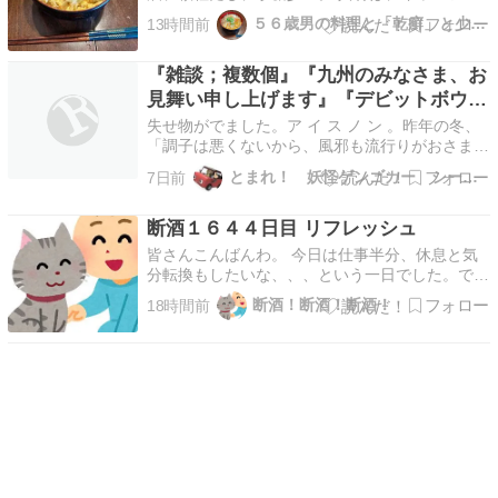
溶き卵、天かす、刻みネギ、七味。 蕎麦は、５
５６歳男の料理と「乾癬」と少しの株 - 楽天ブログ
13時間前
人前入りで298円の乾麺。 これをお店で食べよう
と思っても、売って...
『雑談；複数個』『九州のみなさま、お
見舞い申し上げます』『デビットボウイ
の指導』『第１１回】 コメント受付Ｄ
失せ物がでました。ア イ ス ノ ン 。昨年の冬、
ＡＹＳ（リンクにしました）』 赤茶と
「調子は悪くないから、風邪も流行りがおさまっ
てるから、当分熱は出ないだろう。」と判断し
紫色の字
とまれ！ 妖怪ゲンゴカー シーサー版
7日前
て、冷凍庫の容量を空けたくて、どこかへ移した
のよ。どこかを忘れた。思い出せない。暑い夜だ
断酒１６４４日目 リフレッシュ
から頭に敷くと快適なのにー。大きめの保冷材は
あるので、…
皆さんこんばんわ。 今日は仕事半分、休息と気
分転換もしたいな、、、という一日でした。でも
仕事の進捗ははかばかしくなく、また時間が足ら
断酒！断酒！断酒！
18時間前
ず筋トレも中途半端で焦りと疲労ははっきり言っ
てありました。 それで酒を飲みたいか？といえ
ばそれは「今のところ」ではありますがありませ
ん。でもそうい…