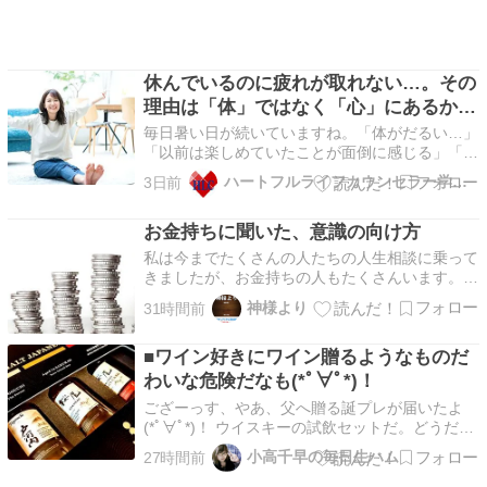
休んでいるのに疲れが取れない…。その
理由は「体」ではなく「心」にあるかも
しれません
毎日暑い日が続いていますね。「体がだるい…」
「以前は楽しめていたことが面倒に感じる」「休
みたいのに、休むことに罪悪感がある」そんな状
ハートフルライフカウンセラー学院学院長 石川千鶴・公認心理師
3日前
態が続いている方はいませんか？ 実は、夏は体
だけでなく心も疲れやすい季節です。 特に、責
お金持ちに聞いた、意識の向け方
任感が強く、いつも周りを優先している「頑張り
屋さん」ほど、…
私は今までたくさんの人たちの人生相談に乗って
きましたが、お金持ちの人もたくさんいます。中
にはスーパースーパーお金持ちの人もたくさん知
神様より
31時間前
ってます。そうした人たちのお話を聞くと分かる
のですが、お金への意識の向け方が違うのが一目
■ワイン好きにワイン贈るようなものだ
瞭然なのです。普通の人と全然違う。ましてやお
金に苦労してる…
わいな危険だなも(*ﾟ∀ﾟ*)！
ござーっす、やあ、父へ贈る誕プレが届いたよ
(*ﾟ∀ﾟ*)！ ウイスキーの試飲セットだ。どうだ渋
いだろう。私はゆいいつウイスキーだけは飲めな
小高千早の毎日生ハム
27時間前
いので(どれだけ頑張っても1口だけで吐いてしま
う永遠の謎)、味はおろか価格帯的に高いのか安