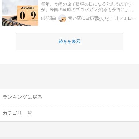
毎年、長崎の原子爆弾の日になると思うのです
が、米国の当時のプロパガンダ(今もか?)によれ
ば、犠牲の多い戦争の終結を早めるため、なんだ
青い空に白い雲
5時間前
そうだが、広島に落として、そしてソ連が(日ソ
中立条約中なのに)日本に8月8日に参戦すること
が分かっていながら、二発目の原子爆弾を落とす
ことが(終戦の…
続きを表示
ランキングに戻る
カテゴリ一覧