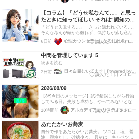
ング横浜◇◆◇◆◇◆◇◆◇◆◇◆◇◆◇◆ に
ほんブログ村 こんにちは。じゅんじいです。 4
【コラム】「どうせ私なんて…」と思っ
日間にわたってお届けしてきたこのシリーズも最
終回です。 …
たときに知ってほしい それは“認知の歪
み”かもし
「どうせ失敗する…」「きっと嫌われている…」
そんな考えが頭から離れず、気持ちが落ち込んで
しまうことはありませんか？ 実はそれ、「認知
心理カウンセラーになるには＠ハートフルライフカウンセラー学院
6日前
の歪み」という考え方のクセが影響していること
があります。 認知の歪みは、誰にでもある自然
中間を管理しています 5
なもの😊 例えば…✅ 一度の失敗で「全部ダメだ
った」と思う…
続きを読む
日々白目むいてます | Powered by NAPBIZ
2日前
2026/08/09
【8/9今日のメッセージ】試行錯誤しながら行動
してみる日。失敗も成功も、やってみないとない
とわからない。チャレンジを楽しもう。シャガ
アルカディア ホリスティック ヒーリング
10時間前
イ：山羊4、メディスンアニマル：コヨーテ #今
日のメッセージ #アニマルメディスン #メディ
あたたかいお蕎麦
スンアニマル #メディスンカードリーディング
自分で作るあたたかいお蕎麦。 ツユは、塩、醤
油、顆粒だし、砂糖少々。 具材は、キャベツと