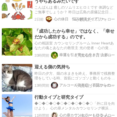
うやらあるみたいです
こんばんは 癒しのソムリエヒロミです 体調など
ご無事でしょうか？ 昨日は広島の原爆記念日で
した。 昨日の広島はとても暑かったです。 熊本
心の休日 悩み解消ダイアリー
2日前
の皆様、ご無事ですか？ 何かが改善されていれ
ばと 願わずにはいられません 熊本のHPを見て、
「成功したから幸せ」ではなく、「幸せ
不足して いるものがあれば、送りたいと 考えて
ます…
だから成功する」のです。
心の相談室 カウンセリングルーム Inner Heartあ
なたの魂とあなたの救世主 光の使者・心の覚醒
士 向月 謙信 です＼(^o^)／「幸せだなぁ。」そ
幸運を引き寄せる生き方 山形カウンセリング インナーハート
33時間前
う感じる瞬間はありますか？「成功したら幸せに
なれる。」そう考える方は少なくありません。も
迎える側の気持ち
ちろん、それも一つの考え方です。でも…
昨日の夕方、畑の水まきを終え、事務所で残務整
理をしている時、首筋にゴソゴソと動くものを感
じた。シャツの襟が乱れているのだろうと首の後
アルコール依存症（否認からの脱却）
13時間前
ろに手を回すと、指先に何やら硬い物体を感じ
た、それと同時に「ジーーー」とけたたましい音
行動タイプと研究タイプ
がした。「ウワッ！」 その物体を振り払うと、
床に1匹のアブラ…
​◆◇◆◇◆◇◆◇◆◇◆◇◆◇◆◇「外に目を向
けよう」 心の扉メンタルカウンセリング横浜
◆◇◆◇◆◇◆◇◆◇◆◇◆◇◆◇にほんブログ
心の扉カウンセラーもゆる-人生の悩みの解決方法教えます
11時間前