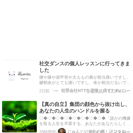
社交ダンスの個人レッスンに行ってきま
した
腰や膝や肩甲骨や太ももの裏が相当痛いですし、
腱鞘炎がとても痛いですし、体が相当だるいです
ので、短めのブログです。 夜中に胃液を吐く件
犯罪会社NTTを正常に戻すために命をかけて戦う
2日前
です。 ○夕ご飯の量 普通です。 ○ベットに入って
から食べた物（食べた順） 「お菓子」、「甘い
【真の自立】集団の顔色から抜け出し、
パン」、「ゼリー」 ○ベットに入ってから飲んだ
物 「…
あなたの人生のハンドルを握る
◇◆◇◆◇◆◇◆◇◆◇◆◇◆◇◆「誰かの機嫌
を取る人生を卒業する。あなたがあなたらしく笑
って生きるために！」心の扉メンタルカウンセリ
じゅんじい＠心の扉 メンタルカウンセリング横浜
35時間前