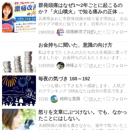
群発頭痛はなぜ1〜2年ごとに起こるの
いのかもぜんぜんわかってないっす。 ま、こう
いうの…
か？「火山噴火」で知る痛みの正体 兵
庫県34歳女性
兵庫県あわじ市群発頭痛が繰り返す理由は、火山
のマグマ噴火に似ています。日常のストレスで自
律神経が緊張すると、脳内の毛細血管が強く締め
頭痛解消ブログ
28時間前
付けられて血行が悪化。そこに炎症のエネルギー
が溜まり続け、満タンになると噴火のように激痛
お金持ちに聞いた、意識の向け方
発作が起こります。発作が終わっても、エネルギ
ー源である自律神…
私は今までたくさんの人たちの人生相談に乗って
きましたが、お金持ちの人もたくさんいます。中
にはスーパースーパーお金持ちの人もたくさん知
神様より
31時間前
ってます。そうした人たちのお話を聞くと分かる
のですが、お金への意識の向け方が違うのが一目
毎夜の気づき 188～192
瞭然なのです。普通の人と全然違う。ましてやお
金に苦労してる…
「いつも覗いて下さる方々感謝します」 人気ブ
ログランキング 188あなたは自分の意志で生まれ
ていないのに自分の意志で生きていると考えるか
純粋な意識
3日前
ら思い悩むのです。実際、あなたは自分の意志で
生きているという幻想に囚われて生かされている
怒りを文章にぶつけない。でも、なかっ
聖なるキャストに過ぎない。なぜなら、すべては
聖なる意識…
たことにはしない。
夫婦関係の連載を書きながら、途中で気づいたこ