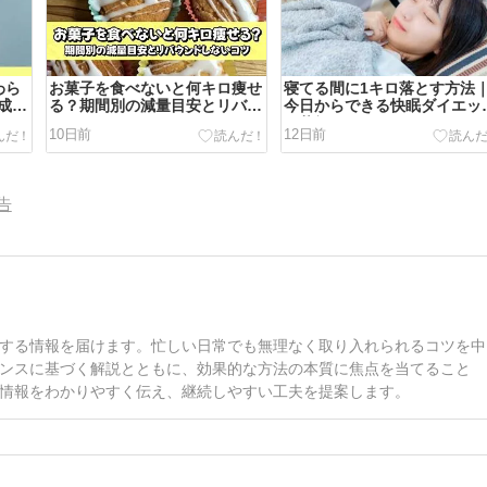
わら
お菓子を食べないと何キロ痩せ
寝てる間に1キロ落とす方法
成か
る？期間別の減量目安とリバウ
今日からできる快眠ダイエッ
ンドしないコツ
の仕組みとコツ
10日前
12日前
告
する情報を届けます。忙しい日常でも無理なく取り入れられるコツを中
ンスに基づく解説とともに、効果的な方法の本質に焦点を当てること
情報をわかりやすく伝え、継続しやすい工夫を提案します。