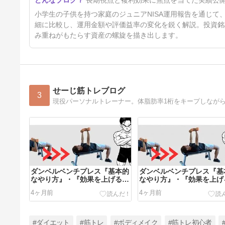
小学生の子供を持つ家庭のジュニアNISA運用報告を通じ
細に比較し、運用金額や評価益率の変化を鋭く解説。投資銘
み重ねがもたらす資産の螺旋を描き出します。
せーじ筋トレブログ
3
ダンベルベンチプレス『基本的
ダンベルベンチプレス『基
なやり方』・『効果を上げるコ
なやり方』・『効果を上げ
ツ』
ツ』
4ヶ月前
4ヶ月前
#ダイエット
#筋トレ
#ボディメイク
#筋トレ初心者