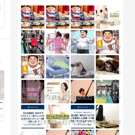
詳
元に「筋トレ開始〜6ヶ月の初心者のための筋トレノウハウ」を発信します。
一
メ