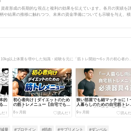
て、資産形成の長期的な視点と複利の効果を伝えています。各月の実績を
柄や結果の推移に触れつつ、未来の資金準備についても示唆を与え、積
現役パーソナルトレーナー。体脂肪率1桁をキープしながら10kg以上体重を増やした知識・経験を
本的
初心者向け | ダイエットのため
狭い部屋でも細マッチョに！
るコ
の筋トレメニュー【自宅でもで
人暮らしのための自宅筋トレ
きる】
ニューと必須器具4選【6畳で
8ヶ月前
9ヶ月前
OK】
#減量
#プロテイン
#筋肉
#サプリメント
#ダンベル