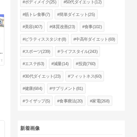
ボディメイク(25)
50代ダイエット(12)
筋トレ食事(7)
簡単ダイエット(25)
美容(407)
体質改善(23)
食事(102)
ピラティススタジオ(8)
中高年ダイエット(69)
スポーツ(239)
ライフスタイル(243)
置
エステ(63)
減量(14)
投資(760)
30代ダイエット(23)
フィットネス(60)
健康(684)
サプリメント(81)
ライザップ(5)
食事療法(20)
家電(268)
新着画像