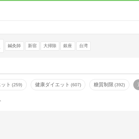
検索
鍼灸師
新宿
大掃除
銀座
台湾
エット
健康ダイエット
糖質制限
259
607
392
…