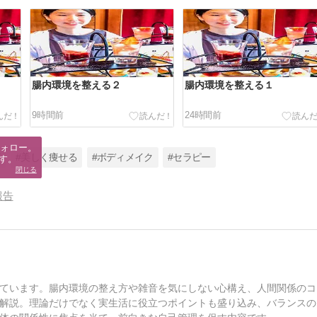
腸内環境を整える２
腸内環境を整える１
9時間前
24時間前
ォロー。

事
#美しく痩せる
#ボディメイク
#セラピー
す。
閉じる
報告
ています。腸内環境の整え方や雑音を気にしない心構え、人間関係のコ
解説。理論だけでなく実生活に役立つポイントも盛り込み、バランスの