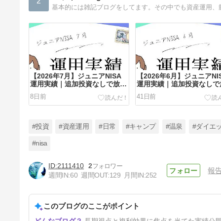
2
基本的には雑記ブログをしてます。その中でも資産運用、
【2026年7月】ジュニアNISA
【2026年6月】ジュニアNI
運用実績｜追加投資なしで放置
運用実績｜追加投資なしで
した結果を38歳医療職が公開
した結果を38歳医療職が
8日前
41日前
#投資
#資産運用
#日常
#キャンプ
#温泉
#ダイエ
#nisa
2111410
2
報
【2026年3月】ジュニアNISA
週間IN:
60
週間OUT:
129
月間IN:
252
運用実績｜追加投資なしで放置
した結果を38歳医療職が公開
5ヶ月前
このブログのここがポイント
長期視点と複利効果に焦点を当てた実績公