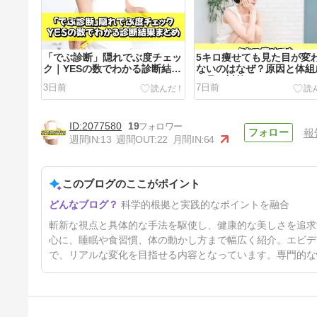
「でぶ診断」隠れでぶ度チェッ
5キロ痩せても見た目が変
ク｜YESの数でわかる診断結果
ないのはなぜ？原因と体組
まとめ
ら見る対策
3日前
7日前
2077580
19
報
週間IN:
13
週間OUT:
22
月間IN:
64
このブログのここがポイント
痩せる趣味の見つけ方｜楽しみ
科学的根拠と実践的なポイントを融合
ながら続けられるダイエット習
慣とおすすめ8選
16日前
斬新な視点と具体的な手法を駆使し、健康的な美しさを追求
心に、睡眠や食習慣、体の動かし方まで幅広く紹介。エビデ
で、リアルな変化を目指せる内容となっています。専門的な