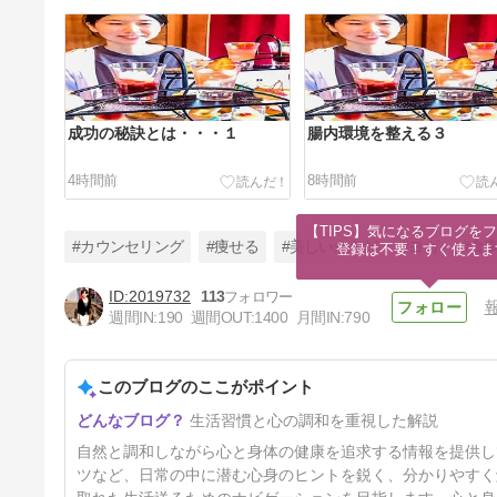
成功の秘訣とは・・・１
腸内環境を整える３
4時間前
8時間前
【TIPS】気になるブログをフ
#カウンセリング
#痩せる
#美しいからだ
#ヨガ
#食
登録は不要！すぐ使えま
2019732
113
週間IN:
190
週間OUT:
1400
月間IN:
790
誰のための「思いやり」なのか
このブログのここがポイント
29時間前
生活習慣と心の調和を重視した解説
自然と調和しながら心と身体の健康を追求する情報を提供し
ツなど、日常の中に潜む心身のヒントを鋭く、分かりやすく