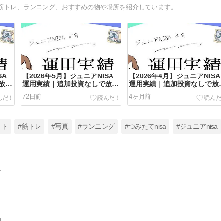
筋トレ、ランニング、おすすめの物や場所を紹介しています。
SA
【2026年5月】ジュニアNISA
【2026年4月】ジュニアNISA
放置
運用実績｜追加投資なしで放置
運用実績｜追加投資なしで放
公開
した結果を38歳医療職が公開
した結果を38歳医療職が公開
72日前
4ヶ月前
ット
#筋トレ
#写真
#ランニング
#つみたてnisa
#ジュニアnisa
告
開