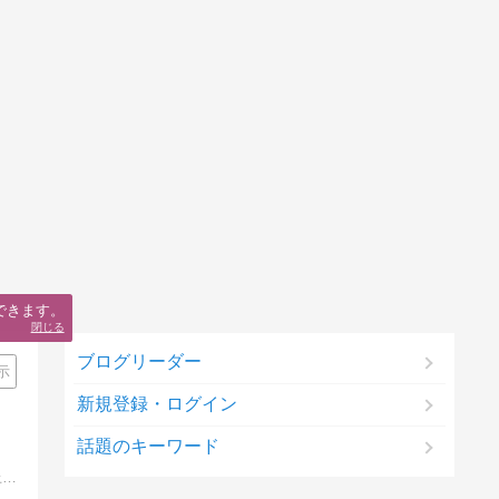
できます。
閉じる
ブログリーダー
示
新規登録・ログイン
話題のキーワード
「成功の秘訣とは・・・１」オンラインでパソ・トレ・１日５分今年こそ！超感覚ダイエットをはじめませんか？工夫の運動で代謝を上げてダイエットしましょう！