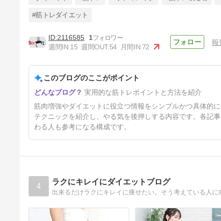
#筋トレダイエット
2116585
1
報
『忙しい人向けダイエット』細
週間IN:
15
週間OUT:
54
月間IN:
72
マッチョになるためのコツ6選
9ヶ月前
このブログのここがポイント
実用的な筋トレポイントと方法を紹介
筋肉増強やダイエットに役立つ情報をシンプルかつ具体的に
テクニックを紹介し、やる気を後押しする内容です。各記事
わる人も参考になる構成です。
ラクにキレイにダイエットブログ
4